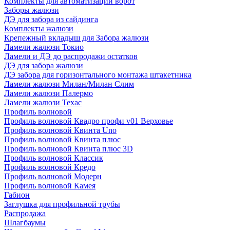
Комплекты для автоматизации ворот
Заборы жалюзи
ДЭ для забора из сайдинга
Комплекты жалюзи
Крепежный вкладыш для Забора жалюзи
Ламели жалюзи Токио
Ламели и ДЭ до распродажи остатков
ДЭ для забора жалюзи
ДЭ забора для горизонтального монтажа штакетника
Ламели жалюзи Милан/Милан Слим
Ламели жалюзи Палермо
Ламели жалюзи Техас
Профиль волновой
Профиль волновой Квадро профи v01 Верховье
Профиль волновой Квинта Uno
Профиль волновой Квинта плюс
Профиль волновой Квинта плюс 3D
Профиль волновой Классик
Профиль волновой Кредо
Профиль волновой Модерн
Профиль волновой Камея
Габион
Заглушка для профильной трубы
Распродажа
Шлагбаумы