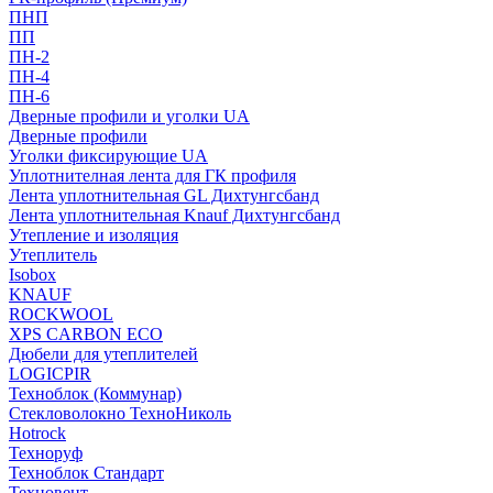
ПНП
ПП
ПН-2
ПН-4
ПН-6
Дверные профили и уголки UA
Дверные профили
Уголки фиксирующие UA
Уплотнителная лента для ГК профиля
Лента уплотнительная GL Дихтунгсбанд
Лента уплотнительная Knauf Дихтунгсбанд
Утепление и изоляция
Утеплитель
Isobox
KNAUF
ROCKWOOL
XPS CARBON ECO
Дюбели для утеплителей
LOGICPIR
Техноблок (Коммунар)
Стекловолокно ТехноНиколь
Hotrock
Технoруф
Техноблок Стандарт
Техновент