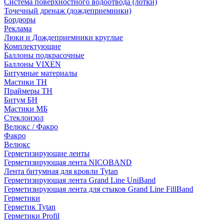
Система поверхностного водоотвода (лотки)
Точечный дренаж (дождеприемники)
Бордюры
Рекламa
Люки и Дождеприемники круглые
Комплектующие
Баллоны подкрасочные
Баллоны VIXEN
Битумные материалы
Мастики ТН
Праймеры ТН
Битум БН
Мастики МБ
Стеклоизол
Велюкс / Факро
Факро
Велюкс
Герметизирующие ленты
Герметизирующая лента NICOBAND
Лента битумная для кровли Tytan
Герметизирующая лента Grand Line UniBand
Герметизирующая лента для стыков Grand Line FillBand
Герметики
Герметик Tytan
Герметики Profil