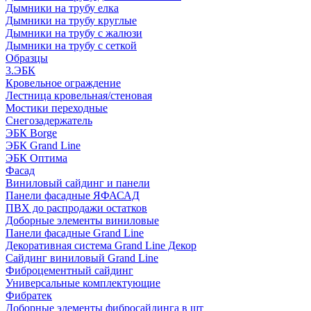
Дымники на трубу елка
Дымники на трубу круглые
Дымники на трубу с жалюзи
Дымники на трубу с сеткой
Образцы
3.ЭБК
Кровельное ограждение
Лестница кровельная/стеновая
Мостики переходные
Снегозадержатель
ЭБК Borge
ЭБК Grand Line
ЭБК Оптима
Фасад
Виниловый сайдинг и панели
Панели фасадные ЯФАСАД
ПВХ до распродажи остатков
Доборные элементы виниловые
Панели фасадные Grand Line
Декоративная система Grand Line Декор
Сайдинг виниловый Grand Line
Фиброцементный сайдинг
Универсальные комплектующие
Фибратек
Доборные элементы фибросайдинга в шт