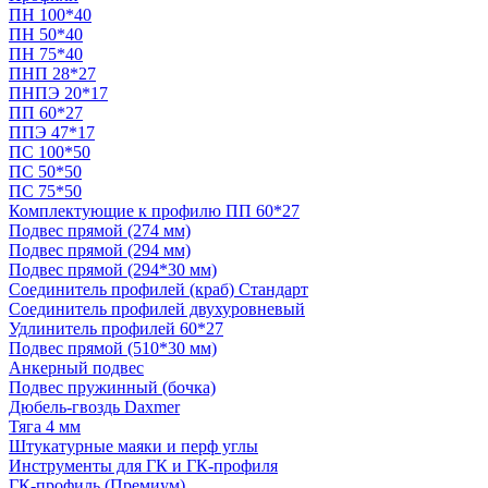
ПН 100*40
ПН 50*40
ПН 75*40
ПНП 28*27
ПНПЭ 20*17
ПП 60*27
ППЭ 47*17
ПС 100*50
ПС 50*50
ПС 75*50
Комплектующие к профилю ПП 60*27
Подвес прямой (274 мм)
Подвес прямой (294 мм)
Подвес прямой (294*30 мм)
Соединитель профилей (краб) Стандарт
Соединитель профилей двухуровневый
Удлинитель профилей 60*27
Подвес прямой (510*30 мм)
Анкерный подвес
Подвес пружинный (бочка)
Дюбель-гвоздь Daxmer
Тяга 4 мм
Штукатурные маяки и перф углы
Инструменты для ГК и ГК-профиля
ГК-профиль (Премиум)