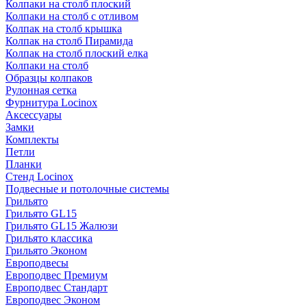
Колпаки на столб плоский
Колпаки на столб с отливом
Колпак на столб крышка
Колпак на столб Пирамида
Колпак на столб плоский елка
Колпаки на столб
Образцы колпаков
Рулонная сетка
Фурнитура Locinox
Аксессуары
Замки
Комплекты
Петли
Планки
Стенд Locinox
Подвесные и потолочные системы
Грильято
Грильято GL15
Грильято GL15 Жалюзи
Грильято классика
Грильято Эконом
Европодвесы
Европодвес Премиум
Европодвес Стандарт
Европодвес Эконом