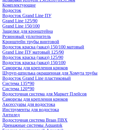
Комплектующие
Водосток
Водосток Grand Line ПУ
Grand Line 125/90
Grand Line 150/100
Защелки для кронштейна
Резиновый уплотнитель
Кронштейн трубы винтовой
Водосток краска (заказ) 150/100 матовый
Grand Line ПУ матовый 125/90
Водосток краска (заказ) 125/90
Водосток краска (заказ) 150/100
Саморезы для крепления крюков
Шуруп-шпилька окрашенная для Хомута трубы
Водосток Grand Line пластиковый
Система 135*90
Система 120*90
Водосточная система для Маркет Плейсов
Саморезы для крепления крюков
Аксессуары для водостока
Инструменты для водостока
Антилед
Водосточная система Braas ПВХ
Дренажные системы Aquastok