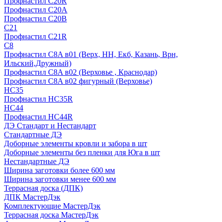
Профнастил С20R
Профнастил С20А
Профнастил С20В
C21
Профнастил С21R
C8
Профнастил С8A в01 (Верх, НН, Екб, Казань, Врн,
Ильский,Дружный)
Профнастил С8A в02 (Верховье , Краснодар)
Профнастил С8A в02 фигурный (Верховье)
HС35
Профнастил HC35R
НС44
Профнастил НС44R
ДЭ Стандарт и Нестандарт
Стандартные ДЭ
Доборные элементы кровли и забора в шт
Доборные элементы без пленки для Юга в шт
Нестандартные ДЭ
Ширина заготовки более 600 мм
Ширина заготовки менее 600 мм
Террасная доска (ДПК)
ДПК МастерДэк
Комплектующие МастерДэк
Террасная доска МастерДэк