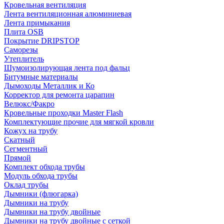
Кровельная вентиляция
Лента вентиляционная алюминиевая
Лента примыкания
Плита OSB
Покрытие DRIPSTOP
Саморезы
Утеплитель
Шумоизолирующая лента под фальц
Битумные материалы
Дымоходы Металлик и Ко
Корректор для ремонта царапин
Велюкс/Факро
Кровельные проходки Master Flash
Комплектующие прочие для мягкой кровли
Кожух на трубу
Скатный
Сегментный
Прямой
Комплект обхода трубы
Модуль обхода трубы
Оклад трубы
Дымники (флюгарка)
Дымники на трубу
Дымники на трубу двoйные
Дымники на трубу двoйные с сеткой