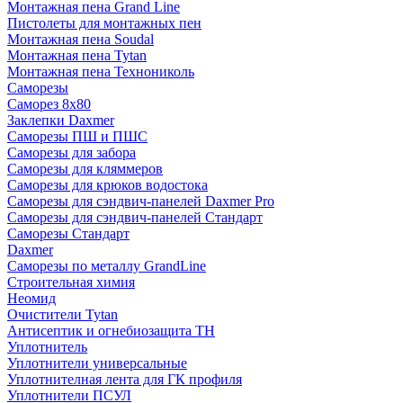
Монтажная пена Grand Linе
Пистолеты для монтажных пен
Монтажная пена Soudal
Монтажная пена Tytan
Монтажная пена Технониколь
Саморезы
Саморез 8х80
Заклепки Daxmer
Саморезы ПШ и ПШС
Саморезы для забора
Саморезы для кляммеров
Саморезы для крюков водостока
Саморезы для сэндвич-панелей Daxmer Pro
Саморезы для сэндвич-панелей Стандарт
Саморезы Стандарт
Daxmer
Саморезы по металлу GrandLine
Строительная химия
Неомид
Очистители Tytan
Антисептик и огнебиозащита ТН
Уплотнитель
Уплотнители универсальные
Уплотнителная лента для ГК профиля
Уплотнители ПСУЛ