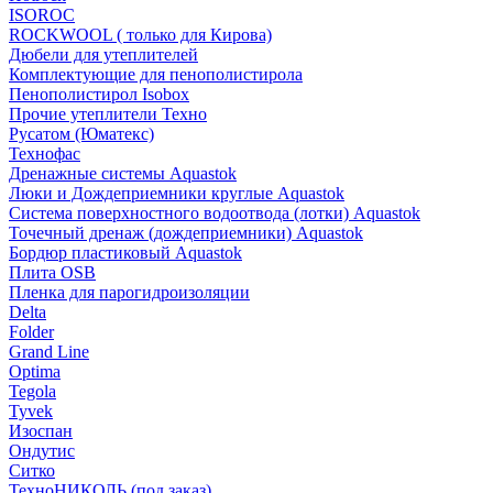
ISOROC
ROCKWOOL ( только для Кирова)
Дюбели для утеплителей
Комплектующие для пенополистирола
Пенополистирол Isobox
Прочие утеплители Техно
Русатом (Юматекс)
Технофас
Дренажные системы Aquastok
Люки и Дождеприемники круглые Aquastok
Система поверхностного водоотвода (лотки) Aquastok
Точечный дренаж (дождеприемники) Aquastok
Бордюр пластиковый Aquastok
Плита OSB
Пленка для парогидроизоляции
Delta
Folder
Grand Line
Optima
Tegola
Tyvek
Изоспан
Ондутис
Ситко
ТехноНИКОЛЬ (под заказ)