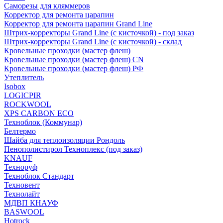
Саморезы для кляммеров
Корректор для ремонта царапин
Корректор для ремонта царапин Grand Line
Штрих-корректоры Grand Line (с кисточкой) - под заказ
Штрих-корректоры Grand Line (с кисточкой) - склад
Кровельные проходки (мастер флеш)
Кровельные проходки (мастер флеш) CN
Кровельные проходки (мастер флеш) РФ
Утеплитель
Isobox
LOGICPIR
ROCKWOOL
XPS CARBON ECO
Техноблок (Коммунар)
Белтермо
Шайба для теплоизоляции Рондоль
Пенополистирол Техноплекс (под заказ)
KNАUF
Технoруф
Техноблок Стандарт
Техновент
Технолайт
МДВП КНАУФ
BASWOOL
Hotrock