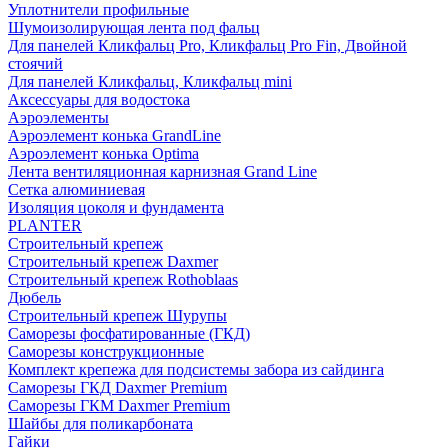
Уплотнители профильные
Шумоизолирующая лента под фальц
Для панелей Кликфальц Pro, Кликфальц Pro Fin, Двойной
стоячий
Для панелей Кликфальц, Кликфальц mini
Аксессуары для водостока
Аэроэлементы
Аэроэлемент конька GrandLine
Аэроэлемент конька Optima
Лента вентиляционная карнизная Grand Line
Сетка алюминиевая
Изоляция цоколя и фундамента
PLANTER
Строительный крепеж
Строительный крепеж Daxmer
Строительный крепеж Rothoblaas
Дюбель
Строительный крепеж Шурупы
Саморeзы фосфатированные (ГКД)
Саморезы конструкционные
Комплект крепежа для подсистемы забора из сайдинга
Саморезы ГКД Daxmer Premium
Саморезы ГКМ Daxmer Premium
Шайбы для поликарбоната
Гайки