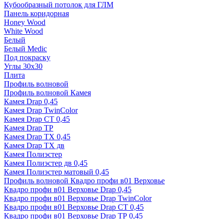
Кубообразный потолок для ГЛМ
Панель коридорная
Honey Wood
White Wood
Белый
Белый Medic
Под покраску
Углы 30х30
Плита
Профиль волновой
Профиль волновой Камея
Камея Drap 0,45
Камея Drap TwinColor
Камея Drap СТ 0,45
Камея Drap ТР
Камея Drap ТХ 0,45
Камея Drap ТХ дв
Камея Полиэстер
Камея Полиэстер дв 0,45
Камея Полиэстер матовый 0,45
Профиль волновой Квадро профи в01 Верховье
Квадро профи в01 Верховье Drap 0,45
Квадро профи в01 Верховье Drap TwinColor
Квадро профи в01 Верховье Drap СТ 0,45
Квадро профи в01 Верховье Drap ТР 0,45