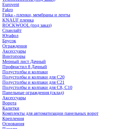
Eurovent
Fakro
Finka - пленки, мембраны и ленты
KNAUF пленка
ROCKWOOL (под заказ)
Спанлайт
Ютафол
Брусок
Ограждения
Аксессуары
Винтопоры
Мерный лист Дачный
Профнастил 8 Дачный
Полустолбы и колпаки
Полустолбы и колпаки для С20
Полустолбы и колпаки для С21
Полустолбы и колпаки для С8, С10
Панельные ограждения (склад)
Аксессуары
Ворота
Калитки
Комплекты для автоматизации панельных ворот
Крепления
Основания
Панели