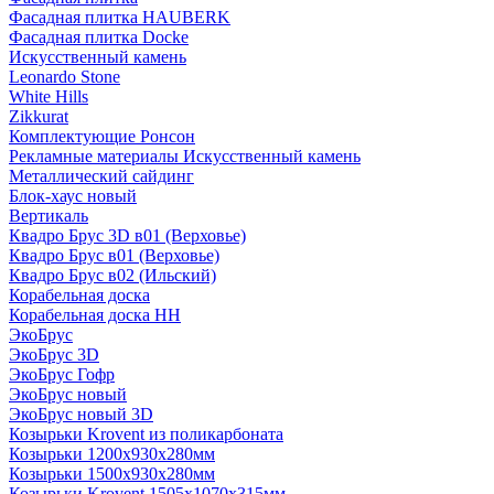
Фасадная плитка HAUBERK
Фасадная плитка Docke
Искусственный камень
Leonardo Stone
White Hills
Zikkurat
Комплектующие Ронсон
Рекламные материалы Искусственный камень
Металлический сайдинг
Блок-хаус новый
Вертикаль
Квадро Брус 3D в01 (Верховье)
Квадро Брус в01 (Верховье)
Квадро Брус в02 (Ильский)
Корабельная доска
Корабельная доска НН
ЭкоБрус
ЭкоБрус 3D
ЭкоБрус Гофр
ЭкоБрус новый
ЭкоБрус новый 3D
Козырьки Krovent из поликарбоната
Козырьки 1200х930х280мм
Козырьки 1500х930х280мм
Козырьки Krovent 1505х1070х315мм