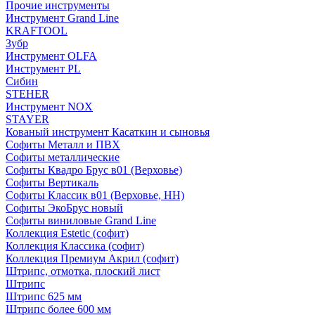
Прочие инструменты
Инструмент Grand Line
KRAFTOOL
Зубр
Инструмент OLFA
Инструмент PL
Сибин
STEHER
Инструмент NOX
STAYER
Кованый инструмент Касаткин и сыновья
Софиты Металл и ПВХ
Софиты металлические
Софиты Квадро Брус в01 (Верховье)
Софиты Вертикаль
Софиты Классик в01 (Верховье, НН)
Софиты ЭкоБрус новый
Софиты виниловые Grand Line
Коллекция Estetic (софит)
Коллекция Классика (софит)
Коллекция Премиум Акрил (софит)
Штрипс, отмотка, плоский лист
Штрипс
Штрипс 625 мм
Штрипс более 600 мм