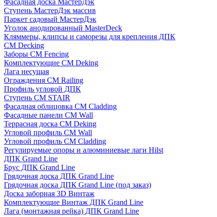
Фасадная доска МастерДэк
Ступень МастерДэк массив
Паркет садовый МастерДэк
Уголок анодированный MasterDeck
Кляммеры, клипсы и саморезы для крепления ДПК
CM Decking
Заборы CM Fencing
Комплектующие CM Deking
Лага несущая
Ограждения CM Railing
Профиль угловой ДПК
Ступень CM STAIR
Фасадная облицовка CM Cladding
Фасадные панели CM Wall
Террасная доска CM Deking
Угловой профиль CM Wall
Угловой профиль CM Cladding
Регулируемые опоры и алюминиевые лаги Hilst
ДПК Grand Line
Брус ДПК Grand Line
Грядочная доска ДПК Grand Line
Грядочная доска ДПК Grand Line (под заказ)
Доска заборная 3D Винтаж
Комплектующие Винтаж ДПК Grand Line
Лага (монтажная рейка) ДПК Grand Line