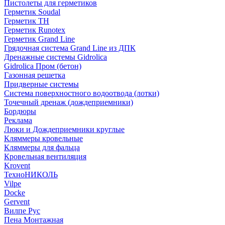
Пистолеты для герметиков
Герметик Soudal
Герметик ТН
Герметик Runotex
Герметик Grand Line
Грядочная система Grand Line из ДПК
Дренажные системы Gidrolica
Gidrolica Пром (бетон)
Газонная решетка
Придверные системы
Система поверхностного водоотвода (лотки)
Точечный дренаж (дождеприемники)
Бордюры
Рекламa
Люки и Дождеприемники круглые
Кляммеры кровельные
Кляммеры для фальца
Кровельная вентиляция
Krovent
ТехноНИКОЛЬ
Vilpe
Docke
Gervent
Вилпе Рус
Пена Монтажнaя