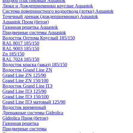
Бордюр пластиковый Aquastok
Люки и Дождеприемники круглые Aquastok
Система поверхностного водоотвода (лотки) Aquastok
Точечный дренаж (дождеприемники) Aquastok
Aquastok Пром (бетон)
Газонная решетка Aquastok
Придверные системы Aquastok
Водосток Оптима Круглый 185/150
RAL 8017 185/150
RAL 9003 185/150
Zn 185/150
RAL 7024 185/150
Водосток краска (заказ) 185/150
Водосток Grand Line ZN
Grand Line ZN 125/90
Grand Line ZN 150/100
Водосток Grand Line ПЭ
Grand Line ПЭ 125/90
Grand Line ПЭ 150/100
Grand Line ПЭ матовый 125/90
Водосток временный
Дренажные системы Gidrolica
Gidrolica Пром (бетон)
Газонная решетка
Придверные системы