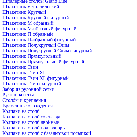
Шпалерные столбы Grand Line
Штакетник металлический
Штакетник Круглый
Штакетник Круглый фигурный
Штакетник М-образный
Штакетник М-образный фигурный
Штакетник П-образный
Штакетник П-образный фигурный
Штакетник Полукруглый Слим
Штакетник Полукруглый Слим фигурный
Штакетник Прямоугольный
Штакетник Прямоугольный фигурный
Штакетник Твин
Штакетник Твин XL
Штакетник Твин XL фигурный
Штакетник Твин фигурный
Забор из рулонной сетки
Рулонная сетка
Столбы и крепления
Временные ограждения
Колпаки на столб
Колпаки на столб со склада
Колпаки на столб двoйные
Колпаки на столб под фонарь
Колпаки на столб с базальтовой посыпкой