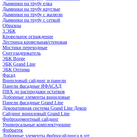
Дымники на трубу елка
Дымники на трубу круглые
Дымники на трубу с жалюзи
Дымники на трубу с сеткой
Образцы
3.ЭБК
Кровельное ограждение
Лестница кровельная/стеновая
Мостики переходные
Снегозадержатель
ЭБК Borge
ЭБК Grand Line
ЭБК Оптима
Фасад
Виниловый сайдинг и панели
Панели фасадные ЯФАСАД
ПВХ до распродажи остатков
Доборные элементы виниловые
Панели фасадные Grand Line
Декоративная система Grand Line Декор
Сайдинг виниловый Grand Line
Фиброцементный сайдинг
Универсальные комплектующие
Фибратек
Доборные элементы фибросайдинга в шт