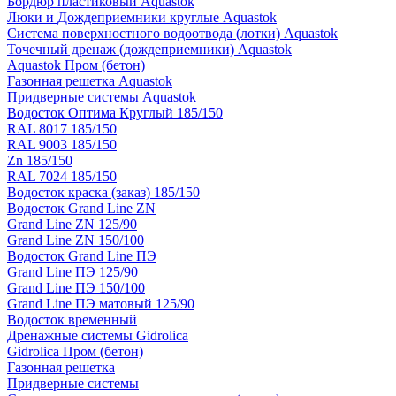
Бордюр пластиковый Aquastok
Люки и Дождеприемники круглые Aquastok
Система поверхностного водоотвода (лотки) Aquastok
Точечный дренаж (дождеприемники) Aquastok
Aquastok Пром (бетон)
Газонная решетка Aquastok
Придверные системы Aquastok
Водосток Оптима Круглый 185/150
RAL 8017 185/150
RAL 9003 185/150
Zn 185/150
RAL 7024 185/150
Водосток краска (заказ) 185/150
Водосток Grand Line ZN
Grand Line ZN 125/90
Grand Line ZN 150/100
Водосток Grand Line ПЭ
Grand Line ПЭ 125/90
Grand Line ПЭ 150/100
Grand Line ПЭ матовый 125/90
Водосток временный
Дренажные системы Gidrolica
Gidrolica Пром (бетон)
Газонная решетка
Придверные системы