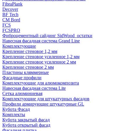
FibraPlank
Decover
BF Tech
CM Bord
FCS
FCSPRO
Фиброцементный сайдинг SidWood_остатки
Навесная фасадная система Grand Line
Комплектующие
Крепление стеновое 1,2 мм
Крепление стеновое усиленное 1,2 мм
Крепление стеновое усиленное 2 мм
Крепление стеновое 2 мм
Пластины кляммерные
Фасадные профили
Комплектующие для алюмокомпозита
Навесная фасадная система Lite
Сетка алюминиевая
Комплектующие для штукатурных фасадов
Профили армирующие штукатурные GL
Кубота Фасад
Комплекты
Кубота закрытый фасад
Кубота открытый фасад
Фасадная плитка