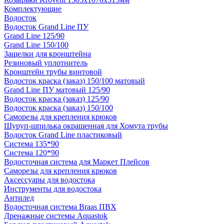
Комплектующие
Водосток
Водосток Grand Line ПУ
Grand Line 125/90
Grand Line 150/100
Защелки для кронштейна
Резиновый уплотнитель
Кронштейн трубы винтовой
Водосток краска (заказ) 150/100 матовый
Grand Line ПУ матовый 125/90
Водосток краска (заказ) 125/90
Водосток краска (заказ) 150/100
Саморезы для крепления крюков
Шуруп-шпилька окрашенная для Хомута трубы
Водосток Grand Line пластиковый
Система 135*90
Система 120*90
Водосточная система для Маркет Плейсов
Саморезы для крепления крюков
Аксессуары для водостока
Инструменты для водостока
Антилед
Водосточная система Braas ПВХ
Дренажные системы Aquastok