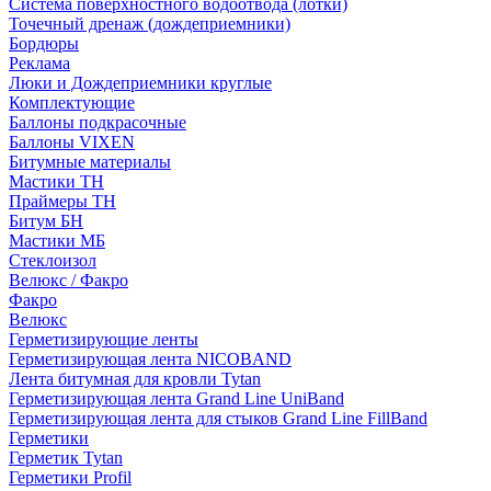
Система поверхностного водоотвода (лотки)
Точечный дренаж (дождеприемники)
Бордюры
Рекламa
Люки и Дождеприемники круглые
Комплектующие
Баллоны подкрасочные
Баллоны VIXEN
Битумные материалы
Мастики ТН
Праймеры ТН
Битум БН
Мастики МБ
Стеклоизол
Велюкс / Факро
Факро
Велюкс
Герметизирующие ленты
Герметизирующая лента NICOBAND
Лента битумная для кровли Tytan
Герметизирующая лента Grand Line UniBand
Герметизирующая лента для стыков Grand Line FillBand
Герметики
Герметик Tytan
Герметики Profil