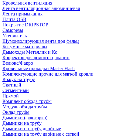
Кровельная вентиляция
Лента вентиляционная алюминиевая
Лента примыкания
Плита OSB
Покрытие DRIPSTOP
Саморезы
Утеплитель
Шумоизолирующая лента под фальц
Битумные материалы
Дымоходы Металлик и Ко
Корректор для ремонта царапин
Велюкс/Факро
Кровельные проходки Master Flash
Комплектующие прочие для мягкой кровли
Кожух на трубу
Скатный
Сегментный
Прямой
Комплект обхода трубы
Модуль обхода трубы
Оклад трубы
Дымники (флюгарка)
Дымники на трубу
Дымники на трубу двoйные
Дымники на трубу двoйные с сеткой