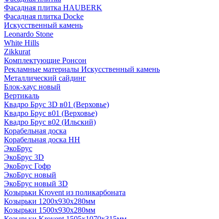
Фасадная плитка HAUBERK
Фасадная плитка Docke
Искусственный камень
Leonardo Stone
White Hills
Zikkurat
Комплектующие Ронсон
Рекламные материалы Искусственный камень
Металлический сайдинг
Блок-хаус новый
Вертикаль
Квадро Брус 3D в01 (Верховье)
Квадро Брус в01 (Верховье)
Квадро Брус в02 (Ильский)
Корабельная доска
Корабельная доска НН
ЭкоБрус
ЭкоБрус 3D
ЭкоБрус Гофр
ЭкоБрус новый
ЭкоБрус новый 3D
Козырьки Krovent из поликарбоната
Козырьки 1200х930х280мм
Козырьки 1500х930х280мм
Козырьки Krovent 1505х1070х315мм