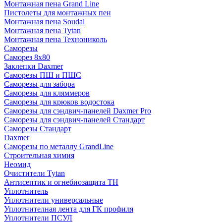
Монтажная пена Grand Linе
Пистолеты для монтажных пен
Монтажная пена Soudal
Монтажная пена Tytan
Монтажная пена Технониколь
Саморезы
Саморез 8х80
Заклепки Daxmer
Саморезы ПШ и ПШС
Саморезы для забора
Саморезы для кляммеров
Саморезы для крюков водостока
Саморезы для сэндвич-панелей Daxmer Pro
Саморезы для сэндвич-панелей Стандарт
Саморезы Стандарт
Daxmer
Саморезы по металлу GrandLine
Строительная химия
Неомид
Очистители Tytan
Антисептик и огнебиозащита ТН
Уплотнитель
Уплотнители универсальные
Уплотнителная лента для ГК профиля
Уплотнители ПСУЛ