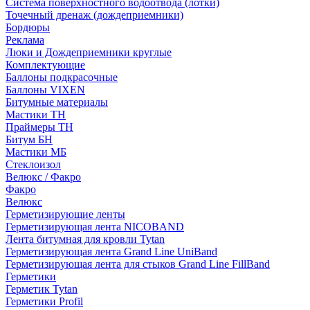
Система поверхностного водоотвода (лотки)
Точечный дренаж (дождеприемники)
Бордюры
Рекламa
Люки и Дождеприемники круглые
Комплектующие
Баллоны подкрасочные
Баллоны VIXEN
Битумные материалы
Мастики ТН
Праймеры ТН
Битум БН
Мастики МБ
Стеклоизол
Велюкс / Факро
Факро
Велюкс
Герметизирующие ленты
Герметизирующая лента NICOBAND
Лента битумная для кровли Tytan
Герметизирующая лента Grand Line UniBand
Герметизирующая лента для стыков Grand Line FillBand
Герметики
Герметик Tytan
Герметики Profil