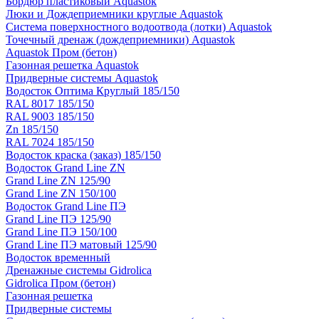
Бордюр пластиковый Aquastok
Люки и Дождеприемники круглые Aquastok
Система поверхностного водоотвода (лотки) Aquastok
Точечный дренаж (дождеприемники) Aquastok
Aquastok Пром (бетон)
Газонная решетка Aquastok
Придверные системы Aquastok
Водосток Оптима Круглый 185/150
RAL 8017 185/150
RAL 9003 185/150
Zn 185/150
RAL 7024 185/150
Водосток краска (заказ) 185/150
Водосток Grand Line ZN
Grand Line ZN 125/90
Grand Line ZN 150/100
Водосток Grand Line ПЭ
Grand Line ПЭ 125/90
Grand Line ПЭ 150/100
Grand Line ПЭ матовый 125/90
Водосток временный
Дренажные системы Gidrolica
Gidrolica Пром (бетон)
Газонная решетка
Придверные системы