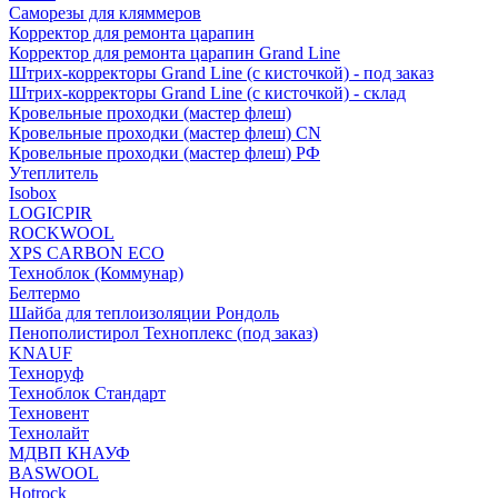
Саморезы для кляммеров
Корректор для ремонта царапин
Корректор для ремонта царапин Grand Line
Штрих-корректоры Grand Line (с кисточкой) - под заказ
Штрих-корректоры Grand Line (с кисточкой) - склад
Кровельные проходки (мастер флеш)
Кровельные проходки (мастер флеш) CN
Кровельные проходки (мастер флеш) РФ
Утеплитель
Isobox
LOGICPIR
ROCKWOOL
XPS CARBON ECO
Техноблок (Коммунар)
Белтермо
Шайба для теплоизоляции Рондоль
Пенополистирол Техноплекс (под заказ)
KNАUF
Технoруф
Техноблок Стандарт
Техновент
Технолайт
МДВП КНАУФ
BASWOOL
Hotrock