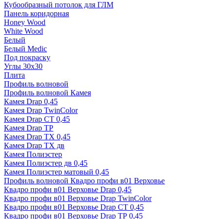
Кубообразный потолок для ГЛМ
Панель коридорная
Honey Wood
White Wood
Белый
Белый Medic
Под покраску
Углы 30х30
Плита
Профиль волновой
Профиль волновой Камея
Камея Drap 0,45
Камея Drap TwinColor
Камея Drap СТ 0,45
Камея Drap ТР
Камея Drap ТХ 0,45
Камея Drap ТХ дв
Камея Полиэстер
Камея Полиэстер дв 0,45
Камея Полиэстер матовый 0,45
Профиль волновой Квадро профи в01 Верховье
Квадро профи в01 Верховье Drap 0,45
Квадро профи в01 Верховье Drap TwinColor
Квадро профи в01 Верховье Drap СТ 0,45
Квадро профи в01 Верховье Drap ТР 0,45