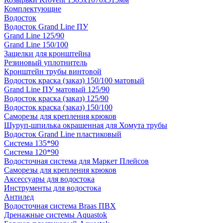
Комплектующие
Водосток
Водосток Grand Line ПУ
Grand Line 125/90
Grand Line 150/100
Защелки для кронштейна
Резиновый уплотнитель
Кронштейн трубы винтовой
Водосток краска (заказ) 150/100 матовый
Grand Line ПУ матовый 125/90
Водосток краска (заказ) 125/90
Водосток краска (заказ) 150/100
Саморезы для крепления крюков
Шуруп-шпилька окрашенная для Хомута трубы
Водосток Grand Line пластиковый
Система 135*90
Система 120*90
Водосточная система для Маркет Плейсов
Саморезы для крепления крюков
Аксессуары для водостока
Инструменты для водостока
Антилед
Водосточная система Braas ПВХ
Дренажные системы Aquastok