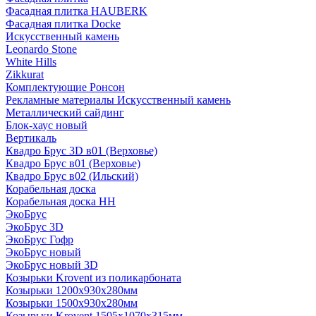
Фасадная плитка HAUBERK
Фасадная плитка Docke
Искусственный камень
Leonardo Stone
White Hills
Zikkurat
Комплектующие Ронсон
Рекламные материалы Искусственный камень
Металлический сайдинг
Блок-хаус новый
Вертикаль
Квадро Брус 3D в01 (Верховье)
Квадро Брус в01 (Верховье)
Квадро Брус в02 (Ильский)
Корабельная доска
Корабельная доска НН
ЭкоБрус
ЭкоБрус 3D
ЭкоБрус Гофр
ЭкоБрус новый
ЭкоБрус новый 3D
Козырьки Krovent из поликарбоната
Козырьки 1200х930х280мм
Козырьки 1500х930х280мм
Козырьки Krovent 1505х1070х315мм