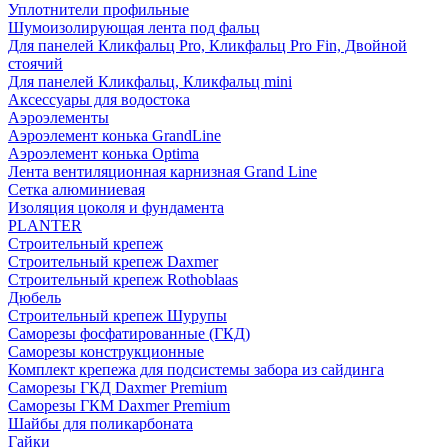
Уплотнители профильные
Шумоизолирующая лента под фальц
Для панелей Кликфальц Pro, Кликфальц Pro Fin, Двойной
стоячий
Для панелей Кликфальц, Кликфальц mini
Аксессуары для водостока
Аэроэлементы
Аэроэлемент конька GrandLine
Аэроэлемент конька Optima
Лента вентиляционная карнизная Grand Line
Сетка алюминиевая
Изоляция цоколя и фундамента
PLANTER
Строительный крепеж
Строительный крепеж Daxmer
Строительный крепеж Rothoblaas
Дюбель
Строительный крепеж Шурупы
Саморeзы фосфатированные (ГКД)
Саморезы конструкционные
Комплект крепежа для подсистемы забора из сайдинга
Саморезы ГКД Daxmer Premium
Саморезы ГКМ Daxmer Premium
Шайбы для поликарбоната
Гайки