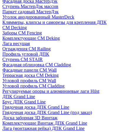
Фасадная доска МастерДэк
Ступень МастерДэк массив
Паркет садовый МастерДэк
Уголок анодированный MasterDeck
Кляммеры, клипсы и саморезы для крепления ДПК
CM Decking
Заборы CM Fencing
Комплектующие CM Deking
Лага несущая
Ограждения CM Railing
Профиль угловой ДПК
Ступень CM STAIR
Фасадная облицовка CM Cladding
Фасадные панели CM Wall
Террасная доска CM Deking
Угловой профиль CM Wall
Угловой профиль CM Cladding
Регулируемые опоры и алюминиевые лаги Hilst
ДПК Grand Line
Брус ДПК Grand Line
Грядочная доска ДПК Grand Line
Грядочная доска ДПК Grand Line (под заказ)
Доска заборная 3D Винтаж
Комплектующие Винтаж ДПК Grand Line
Лага (монтажная рейка) ДПК Grand Line