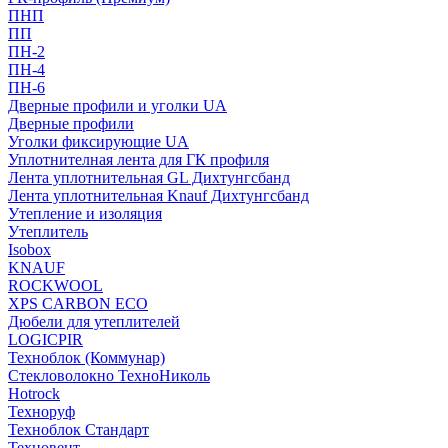
ПНП
ПП
ПН-2
ПН-4
ПН-6
Дверные профили и уголки UA
Дверные профили
Уголки фиксирующие UA
Уплотнителная лента для ГК профиля
Лента уплотнительная GL Дихтунгсбанд
Лента уплотнительная Knauf Дихтунгсбанд
Утепление и изоляция
Утеплитель
Isobox
KNAUF
ROCKWOOL
XPS CARBON ECO
Дюбели для утеплителей
LOGICPIR
Техноблок (Коммунар)
Стекловолокно ТехноНиколь
Hotrock
Технoруф
Техноблок Стандарт
Техновент