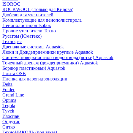
ISOROC
ROCKWOOL ( только для Кирова)
Дюбели для утеплителей
Комплектующие для пенополистирола
Пенополистирол Isobox
Прочие утеплители Техно
Русатом (Юматекс)
Технофас
Дренажные системы Aquastok
Люки и Дождеприемники круглые Aquastok
Система поверхностного водоотвода (лотки) Aquastok
Точечный дренаж (дождеприемники) Aquastok
Бордюр пластиковый Aquastok
Плита OSB
Пленка для парогидроизоляции
Delta
Folder
Grand Line
Optima
Tegola
Tyvek
Изоспан
Ондутис
Ситко
ТехноНИКОЛЬ (под заказ)