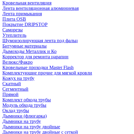
Кровельная вентиляция
Лента вентиляционная алюминиевая
Лента примыкания
Плита OSB
Покрытие DRIPSTOP
Саморезы
Утеплитель
Шумоизолирующая лента под фальц
Битумные материалы
Дымоходы Металлик и Ко
Корректор для ремонта царапин
Велюкс/Факро
Кровельные проходки Master Flash
Комплектующие прочие для мягкой кровли
Кожух на трубу
Скатный
Сегментный
Прямой
Комплект обхода трубы
Модуль обхода трубы
Оклад трубы
Дымники (флюгарка)
Дымники на трубу
Дымники на трубу двoйные
Дымники на трубу двoйные с сеткой