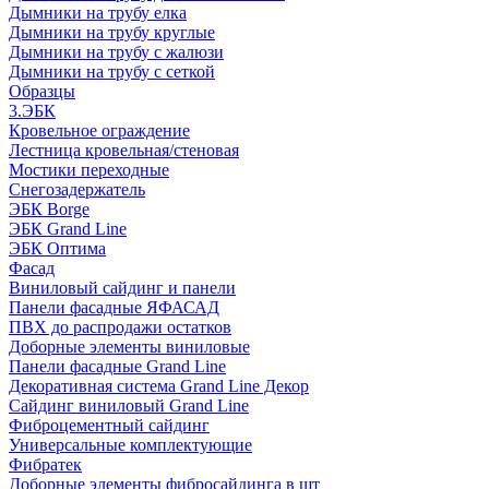
Дымники на трубу елка
Дымники на трубу круглые
Дымники на трубу с жалюзи
Дымники на трубу с сеткой
Образцы
3.ЭБК
Кровельное ограждение
Лестница кровельная/стеновая
Мостики переходные
Снегозадержатель
ЭБК Borge
ЭБК Grand Line
ЭБК Оптима
Фасад
Виниловый сайдинг и панели
Панели фасадные ЯФАСАД
ПВХ до распродажи остатков
Доборные элементы виниловые
Панели фасадные Grand Line
Декоративная система Grand Line Декор
Сайдинг виниловый Grand Line
Фиброцементный сайдинг
Универсальные комплектующие
Фибратек
Доборные элементы фибросайдинга в шт