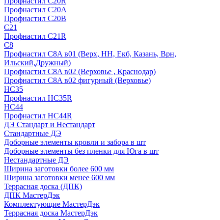
Профнастил С20R
Профнастил С20А
Профнастил С20В
C21
Профнастил С21R
C8
Профнастил С8A в01 (Верх, НН, Екб, Казань, Врн,
Ильский,Дружный)
Профнастил С8A в02 (Верховье , Краснодар)
Профнастил С8A в02 фигурный (Верховье)
HС35
Профнастил HC35R
НС44
Профнастил НС44R
ДЭ Стандарт и Нестандарт
Стандартные ДЭ
Доборные элементы кровли и забора в шт
Доборные элементы без пленки для Юга в шт
Нестандартные ДЭ
Ширина заготовки более 600 мм
Ширина заготовки менее 600 мм
Террасная доска (ДПК)
ДПК МастерДэк
Комплектующие МастерДэк
Террасная доска МастерДэк