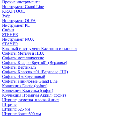
Прочие инструменты
Инструмент Grand Line
KRAFTOOL
Зубр
Инструмент OLFA
Инструмент PL
Сибин
STEHER
Инструмент NOX
STAYER
Кованый инструмент Касаткин и сыновья
Софиты Металл и ПВХ
Софиты металлические
Софиты Квадро Брус в01 (Верховье)
Софиты Вертикаль
Софиты Классик в01 (Верховье, НН)
Софиты ЭкоБрус новый
Софиты виниловые Grand Line
Коллекция Estetic (софит)
Коллекция Классика (софит)
Коллекция Премиум Акрил (софит)
Штрипс, отмотка, плоский лист
Штрипс
Штрипс 625 мм
Штрипс более 600 мм