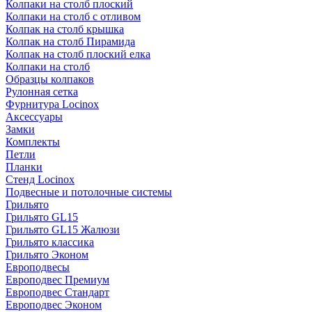
Колпаки на столб плоский
Колпаки на столб с отливом
Колпак на столб крышка
Колпак на столб Пирамида
Колпак на столб плоский елка
Колпаки на столб
Образцы колпаков
Рулонная сетка
Фурнитура Locinox
Аксессуары
Замки
Комплекты
Петли
Планки
Стенд Locinox
Подвесные и потолочные системы
Грильято
Грильято GL15
Грильято GL15 Жалюзи
Грильято классика
Грильято Эконом
Европодвесы
Европодвес Премиум
Европодвес Стандарт
Европодвес Эконом