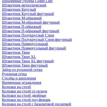
Шпалерные столбы Grand Line
Штакетник металлический
Штакетник Круглый
Штакетник Круглый фигурный
Штакетник М-образный
Штакетник М-образный фигурный
Штакетник П-образный
Штакетник П-образный фигурный
Штакетник Полукруглый Слим
Штакетник Полукруглый Слим фигурный
Штакетник Прямоугольный
Штакетник Прямоугольный фигурный
Штакетник Твин
Штакетник Твин XL
Штакетник Твин XL фигурный
Штакетник Твин фигурный
Забор из рулонной сетки
Рулонная сетка
Столбы и крепления
Временные ограждения
Колпаки на столб
Колпаки на столб со склада
Колпаки на столб двoйные
Колпаки на столб под фонарь
Колпаки на столб с базальтовой посыпкой