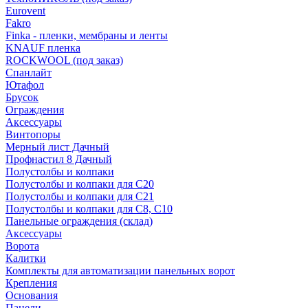
Eurovent
Fakro
Finka - пленки, мембраны и ленты
KNAUF пленка
ROCKWOOL (под заказ)
Спанлайт
Ютафол
Брусок
Ограждения
Аксессуары
Винтопоры
Мерный лист Дачный
Профнастил 8 Дачный
Полустолбы и колпаки
Полустолбы и колпаки для С20
Полустолбы и колпаки для С21
Полустолбы и колпаки для С8, С10
Панельные ограждения (склад)
Аксессуары
Ворота
Калитки
Комплекты для автоматизации панельных ворот
Крепления
Основания
Панели