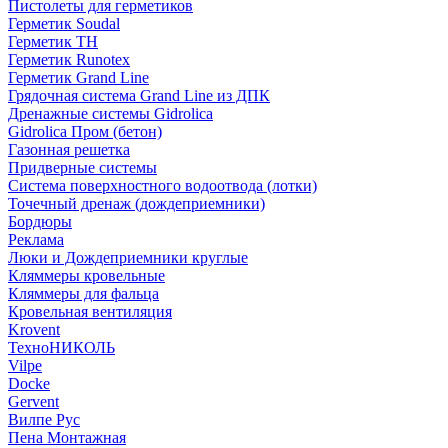
Пистолеты для герметиков
Герметик Soudal
Герметик ТН
Герметик Runotex
Герметик Grand Line
Грядочная система Grand Line из ДПК
Дренажные системы Gidrolica
Gidrolica Пром (бетон)
Газонная решетка
Придверные системы
Система поверхностного водоотвода (лотки)
Точечный дренаж (дождеприемники)
Бордюры
Рекламa
Люки и Дождеприемники круглые
Кляммеры кровельные
Кляммеры для фальца
Кровельная вентиляция
Krovent
ТехноНИКОЛЬ
Vilpe
Docke
Gervent
Вилпе Рус
Пена Монтажнaя