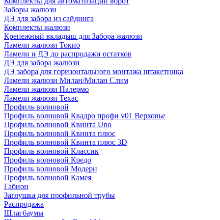
Комплекты для автоматизации ворот
Заборы жалюзи
ДЭ для забора из сайдинга
Комплекты жалюзи
Крепежный вкладыш для Забора жалюзи
Ламели жалюзи Токио
Ламели и ДЭ до распродажи остатков
ДЭ для забора жалюзи
ДЭ забора для горизонтального монтажа штакетника
Ламели жалюзи Милан/Милан Слим
Ламели жалюзи Палермо
Ламели жалюзи Техас
Профиль волновой
Профиль волновой Квадро профи v01 Верховье
Профиль волновой Квинта Uno
Профиль волновой Квинта плюс
Профиль волновой Квинта плюс 3D
Профиль волновой Классик
Профиль волновой Кредо
Профиль волновой Модерн
Профиль волновой Камея
Габион
Заглушка для профильной трубы
Распродажа
Шлагбаумы