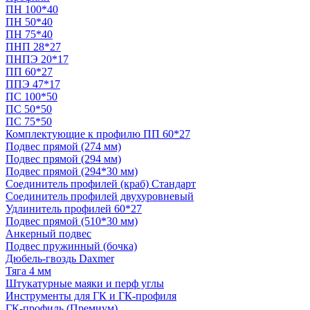
ПН 100*40
ПН 50*40
ПН 75*40
ПНП 28*27
ПНПЭ 20*17
ПП 60*27
ППЭ 47*17
ПС 100*50
ПС 50*50
ПС 75*50
Комплектующие к профилю ПП 60*27
Подвес прямой (274 мм)
Подвес прямой (294 мм)
Подвес прямой (294*30 мм)
Соединитель профилей (краб) Стандарт
Соединитель профилей двухуровневый
Удлинитель профилей 60*27
Подвес прямой (510*30 мм)
Анкерный подвес
Подвес пружинный (бочка)
Дюбель-гвоздь Daxmer
Тяга 4 мм
Штукатурные маяки и перф углы
Инструменты для ГК и ГК-профиля
ГК-профиль (Премиум)