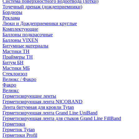
Система поверхностного водоотвода (лотки)
Точечный дренаж (дождеприемники)
Бордюры
Рекламa
Люки и Дождеприемники круглые
Комплектующие
Баллоны подкрасочные
Баллоны VIXEN
Битумные материалы
Мастики ТН
Праймеры ТН
Битум БН
Мастики МБ
Стеклоизол
Велюкс / Факро
Факро
Велюкс
Герметизирующие ленты
Герметизирующая лента NICOBAND
Лента битумная для кровли Tytan
Герметизирующая лента Grand Line UniBand
Герметизирующая лента для стыков Grand Line FillBand
Герметики
Герметик Tytan
Герметики Profil