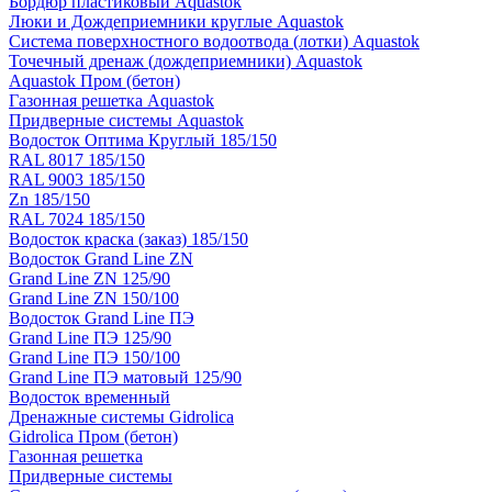
Бордюр пластиковый Aquastok
Люки и Дождеприемники круглые Aquastok
Система поверхностного водоотвода (лотки) Aquastok
Точечный дренаж (дождеприемники) Aquastok
Aquastok Пром (бетон)
Газонная решетка Aquastok
Придверные системы Aquastok
Водосток Оптима Круглый 185/150
RAL 8017 185/150
RAL 9003 185/150
Zn 185/150
RAL 7024 185/150
Водосток краска (заказ) 185/150
Водосток Grand Line ZN
Grand Line ZN 125/90
Grand Line ZN 150/100
Водосток Grand Line ПЭ
Grand Line ПЭ 125/90
Grand Line ПЭ 150/100
Grand Line ПЭ матовый 125/90
Водосток временный
Дренажные системы Gidrolica
Gidrolica Пром (бетон)
Газонная решетка
Придверные системы