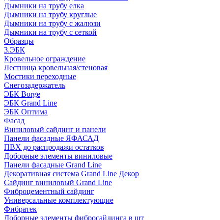
Дымники на трубу елка
Дымники на трубу круглые
Дымники на трубу с жалюзи
Дымники на трубу с сеткой
Образцы
3.ЭБК
Кровельное ограждение
Лестница кровельная/стеновая
Мостики переходные
Снегозадержатель
ЭБК Borge
ЭБК Grand Line
ЭБК Оптима
Фасад
Виниловый сайдинг и панели
Панели фасадные ЯФАСАД
ПВХ до распродажи остатков
Доборные элементы виниловые
Панели фасадные Grand Line
Декоративная система Grand Line Декор
Сайдинг виниловый Grand Line
Фиброцементный сайдинг
Универсальные комплектующие
Фибратек
Доборные элементы фибросайдинга в шт