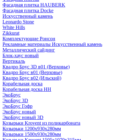
Фасадная плитка HAUBERK
Фасадная плитка Docke
Искусственный камень
Leonardo Stone
White Hills
Zikkurat
Комплектующие Ронсон
Рекламные материалы Искусственный камень
Металлический сайдинг
Блок-хаус новый
Вертикаль
Квадро Брус 3D в01 (Верховье)
Квадро Брус в01 (Верховье)
Квадро Брус в02 (Ильский)
Корабельная доска
Корабельная доска НН
ЭкоБрус
ЭкоБрус 3D
ЭкоБрус Гофр
ЭкоБрус новый
ЭкоБрус новый 3D
Козырьки Krovent из поликарбоната
Козырьки 1200х930х280мм
Козырьки 1500х930х280мм
Козырьки Krovent 1505х1070х315мм