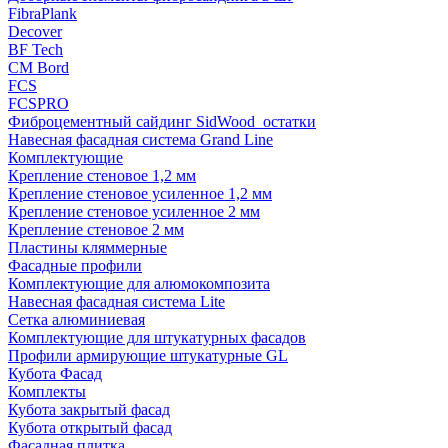
FibraPlank
Decover
BF Tech
CM Bord
FCS
FCSPRO
Фиброцементный сайдинг SidWood_остатки
Навесная фасадная система Grand Line
Комплектующие
Крепление стеновое 1,2 мм
Крепление стеновое усиленное 1,2 мм
Крепление стеновое усиленное 2 мм
Крепление стеновое 2 мм
Пластины кляммерные
Фасадные профили
Комплектующие для алюмокомпозита
Навесная фасадная система Lite
Сетка алюминиевая
Комплектующие для штукатурных фасадов
Профили армирующие штукатурные GL
Кубота Фасад
Комплекты
Кубота закрытый фасад
Кубота открытый фасад
Фасадная плитка