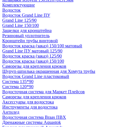
Комплектующие
Водосток
Водосток Grand Line ПУ
Grand Line 125/90
Grand Line 150/100
Защелки для кронштейна
Резиновый уплотнитель
Кронштейн трубы винтовой
Водосток краска (заказ) 150/100 матовый
Grand Line ПУ матовый 125/90
Водосток краска (заказ) 125/90
Водосток краска (заказ) 150/100
Саморезы для крепления крюков
Шуруп-шпилька окрашенная для Хомута трубы
Водосток Grand Line пластиковый
Система 135*90
Система 120*90
Водосточная система для Маркет Плейсов
Саморезы для крепления крюков
Аксессуары для водостока
Инструменты для водостока
Антилед
Водосточная система Braas ПВХ
Дренажные системы Aquastok