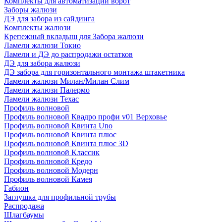
Комплекты для автоматизации ворот
Заборы жалюзи
ДЭ для забора из сайдинга
Комплекты жалюзи
Крепежный вкладыш для Забора жалюзи
Ламели жалюзи Токио
Ламели и ДЭ до распродажи остатков
ДЭ для забора жалюзи
ДЭ забора для горизонтального монтажа штакетника
Ламели жалюзи Милан/Милан Слим
Ламели жалюзи Палермо
Ламели жалюзи Техас
Профиль волновой
Профиль волновой Квадро профи v01 Верховье
Профиль волновой Квинта Uno
Профиль волновой Квинта плюс
Профиль волновой Квинта плюс 3D
Профиль волновой Классик
Профиль волновой Кредо
Профиль волновой Модерн
Профиль волновой Камея
Габион
Заглушка для профильной трубы
Распродажа
Шлагбаумы