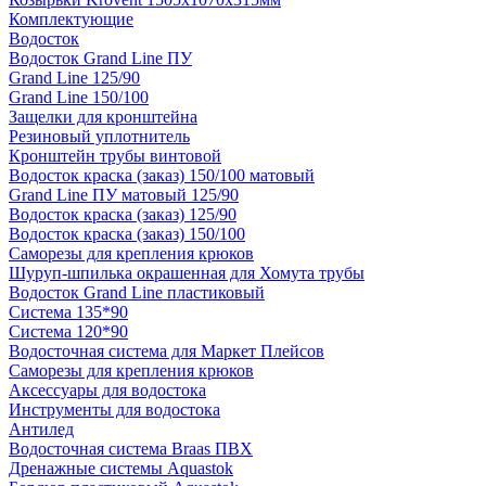
Комплектующие
Водосток
Водосток Grand Line ПУ
Grand Line 125/90
Grand Line 150/100
Защелки для кронштейна
Резиновый уплотнитель
Кронштейн трубы винтовой
Водосток краска (заказ) 150/100 матовый
Grand Line ПУ матовый 125/90
Водосток краска (заказ) 125/90
Водосток краска (заказ) 150/100
Саморезы для крепления крюков
Шуруп-шпилька окрашенная для Хомута трубы
Водосток Grand Line пластиковый
Система 135*90
Система 120*90
Водосточная система для Маркет Плейсов
Саморезы для крепления крюков
Аксессуары для водостока
Инструменты для водостока
Антилед
Водосточная система Braas ПВХ
Дренажные системы Aquastok