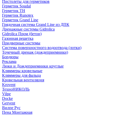
Пистолеты для герметиков
Герметик Soudal
Герметик ТН
Герметик Runotex
Герметик Grand Line
Грядочная система Grand Line из ДПК
Дренажные системы Gidrolica
Gidrolica Пром (бетон)
Газонная решетка
Придверные системы
Система поверхностного водоотвода (лотки)
Точечный дренаж (дождеприемники)
Бордюры
Рекламa
Люки и Дождеприемники круглые
Кляммеры кровельные
Кляммеры для фальца
Кровельная вентиляция
Krovent
ТехноНИКОЛЬ
Vilpe
Docke
Gervent
Вилпе Рус
Пена Монтажнaя