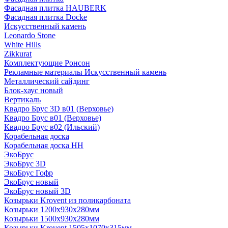
Фасадная плитка HAUBERK
Фасадная плитка Docke
Искусственный камень
Leonardo Stone
White Hills
Zikkurat
Комплектующие Ронсон
Рекламные материалы Искусственный камень
Металлический сайдинг
Блок-хаус новый
Вертикаль
Квадро Брус 3D в01 (Верховье)
Квадро Брус в01 (Верховье)
Квадро Брус в02 (Ильский)
Корабельная доска
Корабельная доска НН
ЭкоБрус
ЭкоБрус 3D
ЭкоБрус Гофр
ЭкоБрус новый
ЭкоБрус новый 3D
Козырьки Krovent из поликарбоната
Козырьки 1200х930х280мм
Козырьки 1500х930х280мм
Козырьки Krovent 1505х1070х315мм