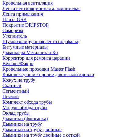
Кровельная вентиляция
Лента вентиляционная алюминиевая
Лента примыкания
Плита OSB
Покрытие DRIPSTOP
Саморезы
Утеплитель
Шумоизолирующая лента под фальц
Битумные материалы
Дымоходы Металлик и Ко
Корректор для ремонта царапин
Велюкс/Факро
Кровельные проходки Master Flash
Комплектующие прочие для мягкой кровли
Кожух на трубу
Скатный
Сегментный
Прямой
Комплект обхода трубы
Модуль обхода трубы
Оклад трубы
Дымники (флюгарка)
Дымники на трубу
Дымники на трубу двoйные
Дымники на трубу двoйные с сеткой