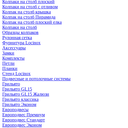
Колпаки на столб плоский
Колпаки на столб с отливом
Колпак на столб крышка
Колпак на столб Пирамида
Колпак на столб плоский елка
Колпаки на столб
Образцы колпаков
Рулонная сетка
Фурнитура Locinox
Аксессуары
Замки
Комплекты
Петли
Планки
Стенд Locinox
Подвесные и потолочные системы
Грильято
Грильято GL15
Грильято GL15 Жалюзи
Грильято классика
Грильято Эконом
Европодвесы
Европодвес Премиум
Европодвес Стандарт
Европодвес Эконом