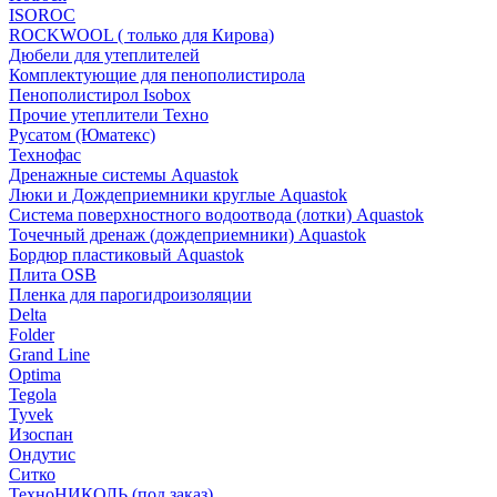
ISOROC
ROCKWOOL ( только для Кирова)
Дюбели для утеплителей
Комплектующие для пенополистирола
Пенополистирол Isobox
Прочие утеплители Техно
Русатом (Юматекс)
Технофас
Дренажные системы Aquastok
Люки и Дождеприемники круглые Aquastok
Система поверхностного водоотвода (лотки) Aquastok
Точечный дренаж (дождеприемники) Aquastok
Бордюр пластиковый Aquastok
Плита OSB
Пленка для парогидроизоляции
Delta
Folder
Grand Line
Optima
Tegola
Tyvek
Изоспан
Ондутис
Ситко
ТехноНИКОЛЬ (под заказ)