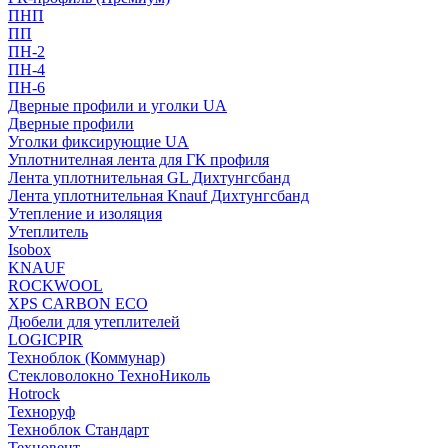
ПНП
ПП
ПН-2
ПН-4
ПН-6
Дверные профили и уголки UA
Дверные профили
Уголки фиксирующие UA
Уплотнителная лента для ГК профиля
Лента уплотнительная GL Дихтунгсбанд
Лента уплотнительная Knauf Дихтунгсбанд
Утепление и изоляция
Утеплитель
Isobox
KNAUF
ROCKWOOL
XPS CARBON ECO
Дюбели для утеплителей
LOGICPIR
Техноблок (Коммунар)
Стекловолокно ТехноНиколь
Hotrock
Технoруф
Техноблок Стандарт
Техновент