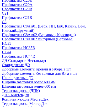
Профнастил С20R
Профнастил С20А
Профнастил С20В
C21
Профнастил С21R
C8
Профнастил С8A в01 (Верх, НН, Екб, Казань, Врн,
Ильский,Дружный)
Профнастил С8A в02 (Верховье , Краснодар)
Профнастил С8A в02 фигурный (Верховье)
HС35
Профнастил HC35R
НС44
Профнастил НС44R
ДЭ Стандарт и Нестандарт
Стандартные ДЭ
Доборные элементы кровли и забора в шт
Доборные элементы без пленки для Юга в шт
Нестандартные ДЭ
Ширина заготовки более 600 мм
Ширина заготовки менее 600 мм
Террасная доска (ДПК)
ДПК МастерДэк
Комплектующие МастерДэк
Террасная доска МастерДэк