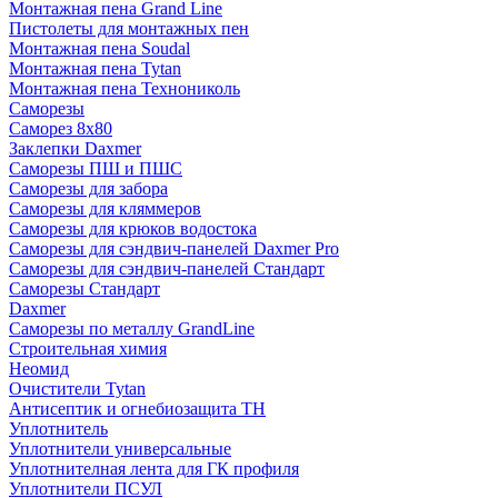
Монтажная пена Grand Linе
Пистолеты для монтажных пен
Монтажная пена Soudal
Монтажная пена Tytan
Монтажная пена Технониколь
Саморезы
Саморез 8х80
Заклепки Daxmer
Саморезы ПШ и ПШС
Саморезы для забора
Саморезы для кляммеров
Саморезы для крюков водостока
Саморезы для сэндвич-панелей Daxmer Pro
Саморезы для сэндвич-панелей Стандарт
Саморезы Стандарт
Daxmer
Саморезы по металлу GrandLine
Строительная химия
Неомид
Очистители Tytan
Антисептик и огнебиозащита ТН
Уплотнитель
Уплотнители универсальные
Уплотнителная лента для ГК профиля
Уплотнители ПСУЛ