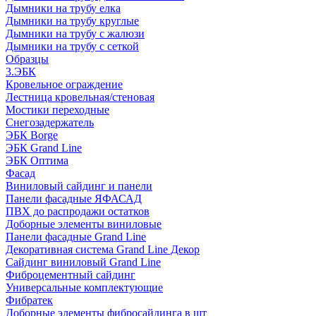
Дымники на трубу елка
Дымники на трубу круглые
Дымники на трубу с жалюзи
Дымники на трубу с сеткой
Образцы
3.ЭБК
Кровельное ограждение
Лестница кровельная/стеновая
Мостики переходные
Снегозадержатель
ЭБК Borge
ЭБК Grand Line
ЭБК Оптима
Фасад
Виниловый сайдинг и панели
Панели фасадные ЯФАСАД
ПВХ до распродажи остатков
Доборные элементы виниловые
Панели фасадные Grand Line
Декоративная система Grand Line Декор
Сайдинг виниловый Grand Line
Фиброцементный сайдинг
Универсальные комплектующие
Фибратек
Доборные элементы фибросайдинга в шт