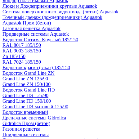
Бордюр пластиковый Aquastok
Люки и Дождеприемники круглые Aquastok
Система поверхностного водоотвода (лотки) Aquastok
Точечный дренаж (дождеприемники) Aquastok
Aquastok Пром (бетон)
Газонная решетка Aquastok
Придверные системы Aquastok
Водосток Оптима Круглый 185/150
RAL 8017 185/150
RAL 9003 185/150
Zn 185/150
RAL 7024 185/150
Водосток краска (заказ) 185/150
Водосток Grand Line ZN
Grand Line ZN 125/90
Grand Line ZN 150/100
Водосток Grand Line ПЭ
Grand Line ПЭ 125/90
Grand Line ПЭ 150/100
Grand Line ПЭ матовый 125/90
Водосток временный
Дренажные системы Gidrolica
Gidrolica Пром (бетон)
Газонная решетка
Придверные системы