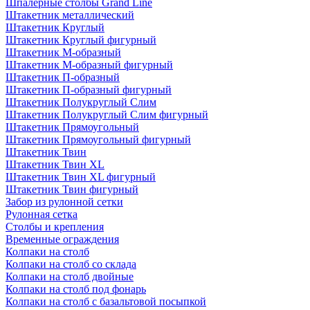
Шпалерные столбы Grand Line
Штакетник металлический
Штакетник Круглый
Штакетник Круглый фигурный
Штакетник М-образный
Штакетник М-образный фигурный
Штакетник П-образный
Штакетник П-образный фигурный
Штакетник Полукруглый Слим
Штакетник Полукруглый Слим фигурный
Штакетник Прямоугольный
Штакетник Прямоугольный фигурный
Штакетник Твин
Штакетник Твин XL
Штакетник Твин XL фигурный
Штакетник Твин фигурный
Забор из рулонной сетки
Рулонная сетка
Столбы и крепления
Временные ограждения
Колпаки на столб
Колпаки на столб со склада
Колпаки на столб двoйные
Колпаки на столб под фонарь
Колпаки на столб с базальтовой посыпкой