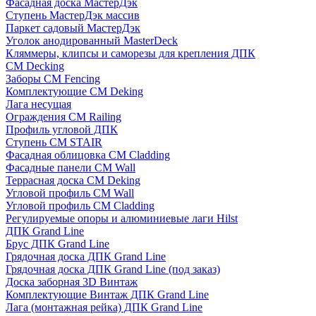
Фасадная доска МастерДэк
Ступень МастерДэк массив
Паркет садовый МастерДэк
Уголок анодированный MasterDeck
Кляммеры, клипсы и саморезы для крепления ДПК
CM Decking
Заборы CM Fencing
Комплектующие CM Deking
Лага несущая
Ограждения CM Railing
Профиль угловой ДПК
Ступень CM STAIR
Фасадная облицовка CM Cladding
Фасадные панели CM Wall
Террасная доска CM Deking
Угловой профиль CM Wall
Угловой профиль CM Cladding
Регулируемые опоры и алюминиевые лаги Hilst
ДПК Grand Line
Брус ДПК Grand Line
Грядочная доска ДПК Grand Line
Грядочная доска ДПК Grand Line (под заказ)
Доска заборная 3D Винтаж
Комплектующие Винтаж ДПК Grand Line
Лага (монтажная рейка) ДПК Grand Line