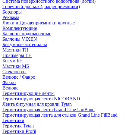
Система поверхностного водоотвода (лотки)
Точечный дренаж (дождеприемники)
Бордюры
Рекламa
Люки и Дождеприемники круглые
Комплектующие
Баллоны подкрасочные
Баллоны VIXEN
Битумные материалы
Мастики ТН
Праймеры ТН
Битум БН
Мастики МБ
Стеклоизол
Велюкс / Факро
Факро
Велюкс
Герметизирующие ленты
Герметизирующая лента NICOBAND
Лента битумная для кровли Tytan
Герметизирующая лента Grand Line UniBand
Герметизирующая лента для стыков Grand Line FillBand
Герметики
Герметик Tytan
Герметики Profil