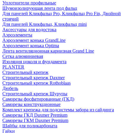
Уплотнители профильные
Шумоизолирующая лента под фальц
Для панелей Кликфальц Pro, Кликфальц Pro Fin, Двойной
стоячий
Для панелей Кликфальц, Кликфальц mini
Аксессуары для водостока
Аэроэлементы
Аэроэлемент конька GrandLine
Аэроэлемент конька Optima
Лента вентиляционная карнизная Grand Line
Сетка алюминиевая
Изоляция цоколя и фундамента
PLANTER
Строительный крепеж
Строительный крепеж Daxmer
Строительный крепеж Rothoblaas
Дюбель
Строительный крепеж Шурупы
Саморeзы фосфатированные (ГКД)
Саморезы конструкционные
Комплект крепежа для подсистемы забора из сайдинга
Саморезы ГКД Daxmer Premium
Саморезы ГКМ Daxmer Premium
Шайбы для поликарбоната
Гайки