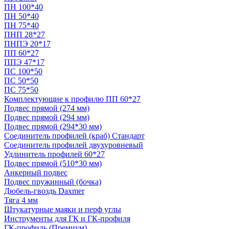
ПН 100*40
ПН 50*40
ПН 75*40
ПНП 28*27
ПНПЭ 20*17
ПП 60*27
ППЭ 47*17
ПС 100*50
ПС 50*50
ПС 75*50
Комплектующие к профилю ПП 60*27
Подвес прямой (274 мм)
Подвес прямой (294 мм)
Подвес прямой (294*30 мм)
Соединитель профилей (краб) Стандарт
Соединитель профилей двухуровневый
Удлинитель профилей 60*27
Подвес прямой (510*30 мм)
Анкерный подвес
Подвес пружинный (бочка)
Дюбель-гвоздь Daxmer
Тяга 4 мм
Штукатурные маяки и перф углы
Инструменты для ГК и ГК-профиля
ГК-профиль (Премиум)