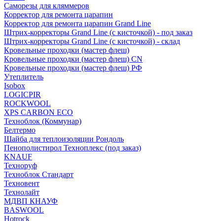
Саморезы для кляммеров
Корректор для ремонта царапин
Корректор для ремонта царапин Grand Line
Штрих-корректоры Grand Line (с кисточкой) - под заказ
Штрих-корректоры Grand Line (с кисточкой) - склад
Кровельные проходки (мастер флеш)
Кровельные проходки (мастер флеш) CN
Кровельные проходки (мастер флеш) РФ
Утеплитель
Isobox
LOGICPIR
ROCKWOOL
XPS CARBON ECO
Техноблок (Коммунар)
Белтермо
Шайба для теплоизоляции Рондоль
Пенополистирол Техноплекс (под заказ)
KNАUF
Технoруф
Техноблок Стандарт
Техновент
Технолайт
МДВП КНАУФ
BASWOOL
Hotrock