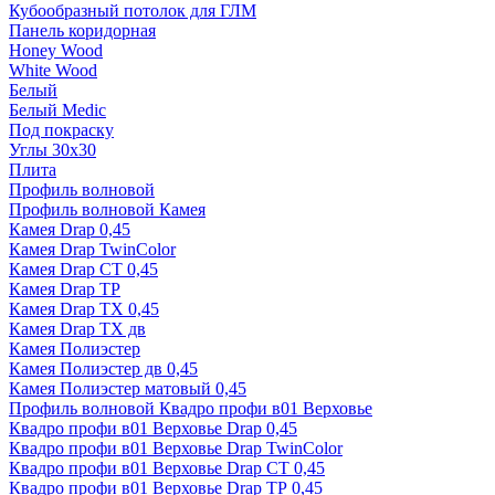
Кубообразный потолок для ГЛМ
Панель коридорная
Honey Wood
White Wood
Белый
Белый Medic
Под покраску
Углы 30х30
Плита
Профиль волновой
Профиль волновой Камея
Камея Drap 0,45
Камея Drap TwinColor
Камея Drap СТ 0,45
Камея Drap ТР
Камея Drap ТХ 0,45
Камея Drap ТХ дв
Камея Полиэстер
Камея Полиэстер дв 0,45
Камея Полиэстер матовый 0,45
Профиль волновой Квадро профи в01 Верховье
Квадро профи в01 Верховье Drap 0,45
Квадро профи в01 Верховье Drap TwinColor
Квадро профи в01 Верховье Drap СТ 0,45
Квадро профи в01 Верховье Drap ТР 0,45