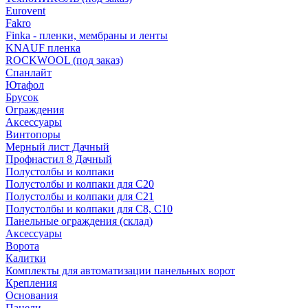
Eurovent
Fakro
Finka - пленки, мембраны и ленты
KNAUF пленка
ROCKWOOL (под заказ)
Спанлайт
Ютафол
Брусок
Ограждения
Аксессуары
Винтопоры
Мерный лист Дачный
Профнастил 8 Дачный
Полустолбы и колпаки
Полустолбы и колпаки для С20
Полустолбы и колпаки для С21
Полустолбы и колпаки для С8, С10
Панельные ограждения (склад)
Аксессуары
Ворота
Калитки
Комплекты для автоматизации панельных ворот
Крепления
Основания
Панели