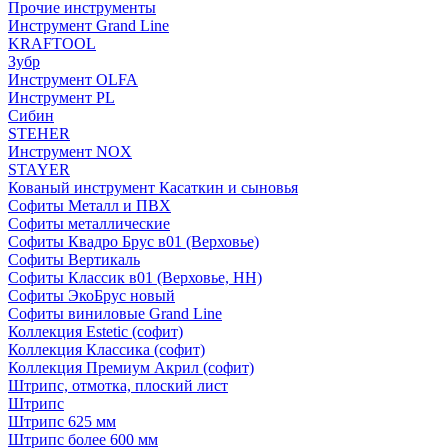
Прочие инструменты
Инструмент Grand Line
KRAFTOOL
Зубр
Инструмент OLFA
Инструмент PL
Сибин
STEHER
Инструмент NOX
STAYER
Кованый инструмент Касаткин и сыновья
Софиты Металл и ПВХ
Софиты металлические
Софиты Квадро Брус в01 (Верховье)
Софиты Вертикаль
Софиты Классик в01 (Верховье, НН)
Софиты ЭкоБрус новый
Софиты виниловые Grand Line
Коллекция Estetic (софит)
Коллекция Классика (софит)
Коллекция Премиум Акрил (софит)
Штрипс, отмотка, плоский лист
Штрипс
Штрипс 625 мм
Штрипс более 600 мм