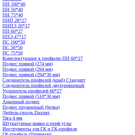
ПН 100*40
ПН 50*40
ПН 75*40
ПНП 28*27
ПНПЭ 20*17
ПП 60*27
ППЭ 47*17
ПС 100*50
ПС 50*50
ПС 75*50
Комплектующие к профилю ПП 60*27
Подвес прямой (274 мм)
Подвес прямой (294 мм)
Подвес прямой (294*30 мм)
Соединитель профилей (краб) Стандарт
Соединитель профилей двухуровневый
Удлинитель профилей 60*27
Подвес прямой (510*30 мм)
Анкерный подвес
Подвес пружинный (бочка)
Дюбель-гвоздь Daxmer
Тяга 4 мм
Штукатурные маяки и перф углы
Инструменты для ГК и ГК-профиля
ГК-профиль (Премиум)