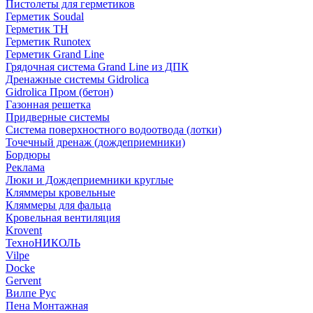
Пистолеты для герметиков
Герметик Soudal
Герметик ТН
Герметик Runotex
Герметик Grand Line
Грядочная система Grand Line из ДПК
Дренажные системы Gidrolica
Gidrolica Пром (бетон)
Газонная решетка
Придверные системы
Система поверхностного водоотвода (лотки)
Точечный дренаж (дождеприемники)
Бордюры
Рекламa
Люки и Дождеприемники круглые
Кляммеры кровельные
Кляммеры для фальца
Кровельная вентиляция
Krovent
ТехноНИКОЛЬ
Vilpe
Docke
Gervent
Вилпе Рус
Пена Монтажнaя