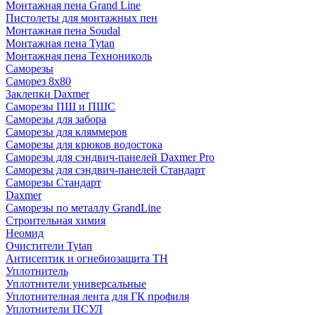
Монтажная пена Grand Linе
Пистолеты для монтажных пен
Монтажная пена Soudal
Монтажная пена Tytan
Монтажная пена Технониколь
Саморезы
Саморез 8х80
Заклепки Daxmer
Саморезы ПШ и ПШС
Саморезы для забора
Саморезы для кляммеров
Саморезы для крюков водостока
Саморезы для сэндвич-панелей Daxmer Pro
Саморезы для сэндвич-панелей Стандарт
Саморезы Стандарт
Daxmer
Саморезы по металлу GrandLine
Строительная химия
Неомид
Очистители Tytan
Антисептик и огнебиозащита ТН
Уплотнитель
Уплотнители универсальные
Уплотнителная лента для ГК профиля
Уплотнители ПСУЛ