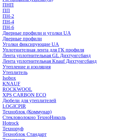
ПНП
ПП
ПН-2
ПН-4
ПН-6
Дверные профили и уголки UA
Дверные профили
Уголки фиксирующие UA
Уплотнителная лента для ГК профиля
Лента уплотнительная GL Дихтунгсбанд
Лента уплотнительная Knauf Дихтунгсбанд
Утепление и изоляция
Утеплитель
Isobox
KNAUF
ROCKWOOL
XPS CARBON ECO
Дюбели для утеплителей
LOGICPIR
Техноблок (Коммунар)
Стекловолокно ТехноНиколь
Hotrock
Технoруф
Техноблок Стандарт
Техновент