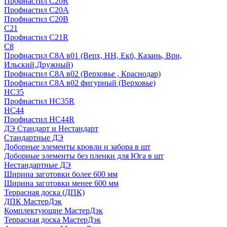
Профнастил С20R
Профнастил С20А
Профнастил С20В
C21
Профнастил С21R
C8
Профнастил С8A в01 (Верх, НН, Екб, Казань, Врн,
Ильский,Дружный)
Профнастил С8A в02 (Верховье , Краснодар)
Профнастил С8A в02 фигурный (Верховье)
HС35
Профнастил HC35R
НС44
Профнастил НС44R
ДЭ Стандарт и Нестандарт
Стандартные ДЭ
Доборные элементы кровли и забора в шт
Доборные элементы без пленки для Юга в шт
Нестандартные ДЭ
Ширина заготовки более 600 мм
Ширина заготовки менее 600 мм
Террасная доска (ДПК)
ДПК МастерДэк
Комплектующие МастерДэк
Террасная доска МастерДэк