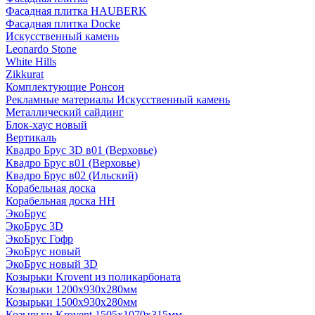
Фасадная плитка HAUBERK
Фасадная плитка Docke
Искусственный камень
Leonardo Stone
White Hills
Zikkurat
Комплектующие Ронсон
Рекламные материалы Искусственный камень
Металлический сайдинг
Блок-хаус новый
Вертикаль
Квадро Брус 3D в01 (Верховье)
Квадро Брус в01 (Верховье)
Квадро Брус в02 (Ильский)
Корабельная доска
Корабельная доска НН
ЭкоБрус
ЭкоБрус 3D
ЭкоБрус Гофр
ЭкоБрус новый
ЭкоБрус новый 3D
Козырьки Krovent из поликарбоната
Козырьки 1200х930х280мм
Козырьки 1500х930х280мм
Козырьки Krovent 1505х1070х315мм