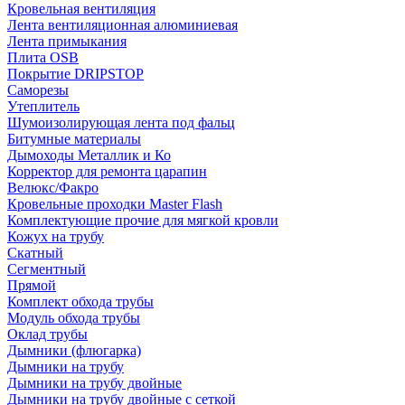
Кровельная вентиляция
Лента вентиляционная алюминиевая
Лента примыкания
Плита OSB
Покрытие DRIPSTOP
Саморезы
Утеплитель
Шумоизолирующая лента под фальц
Битумные материалы
Дымоходы Металлик и Ко
Корректор для ремонта царапин
Велюкс/Факро
Кровельные проходки Master Flash
Комплектующие прочие для мягкой кровли
Кожух на трубу
Скатный
Сегментный
Прямой
Комплект обхода трубы
Модуль обхода трубы
Оклад трубы
Дымники (флюгарка)
Дымники на трубу
Дымники на трубу двoйные
Дымники на трубу двoйные с сеткой