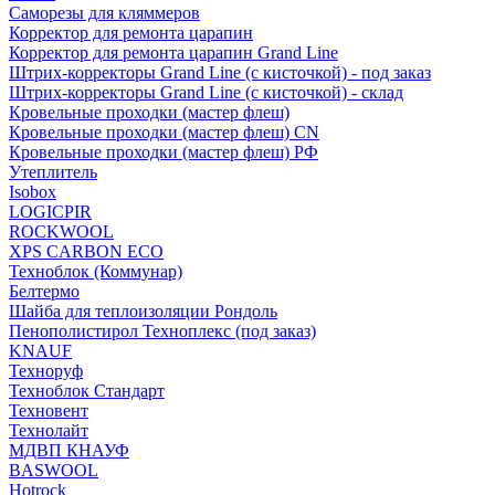
Саморезы для кляммеров
Корректор для ремонта царапин
Корректор для ремонта царапин Grand Line
Штрих-корректоры Grand Line (с кисточкой) - под заказ
Штрих-корректоры Grand Line (с кисточкой) - склад
Кровельные проходки (мастер флеш)
Кровельные проходки (мастер флеш) CN
Кровельные проходки (мастер флеш) РФ
Утеплитель
Isobox
LOGICPIR
ROCKWOOL
XPS CARBON ECO
Техноблок (Коммунар)
Белтермо
Шайба для теплоизоляции Рондоль
Пенополистирол Техноплекс (под заказ)
KNАUF
Технoруф
Техноблок Стандарт
Техновент
Технолайт
МДВП КНАУФ
BASWOOL
Hotrock