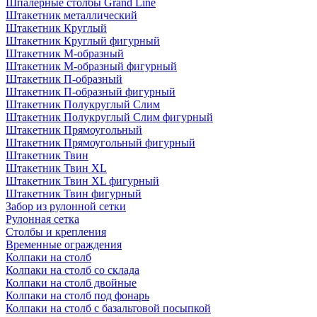
Шпалерные столбы Grand Line
Штакетник металлический
Штакетник Круглый
Штакетник Круглый фигурный
Штакетник М-образный
Штакетник М-образный фигурный
Штакетник П-образный
Штакетник П-образный фигурный
Штакетник Полукруглый Слим
Штакетник Полукруглый Слим фигурный
Штакетник Прямоугольный
Штакетник Прямоугольный фигурный
Штакетник Твин
Штакетник Твин XL
Штакетник Твин XL фигурный
Штакетник Твин фигурный
Забор из рулонной сетки
Рулонная сетка
Столбы и крепления
Временные ограждения
Колпаки на столб
Колпаки на столб со склада
Колпаки на столб двoйные
Колпаки на столб под фонарь
Колпаки на столб с базальтовой посыпкой