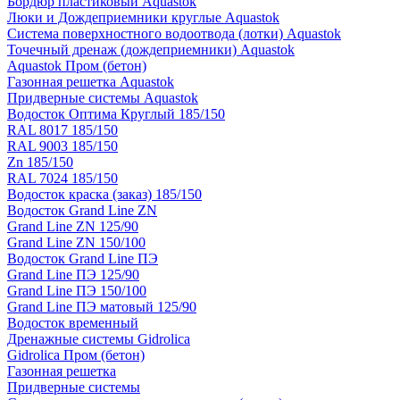
Бордюр пластиковый Aquastok
Люки и Дождеприемники круглые Aquastok
Система поверхностного водоотвода (лотки) Aquastok
Точечный дренаж (дождеприемники) Aquastok
Aquastok Пром (бетон)
Газонная решетка Aquastok
Придверные системы Aquastok
Водосток Оптима Круглый 185/150
RAL 8017 185/150
RAL 9003 185/150
Zn 185/150
RAL 7024 185/150
Водосток краска (заказ) 185/150
Водосток Grand Line ZN
Grand Line ZN 125/90
Grand Line ZN 150/100
Водосток Grand Line ПЭ
Grand Line ПЭ 125/90
Grand Line ПЭ 150/100
Grand Line ПЭ матовый 125/90
Водосток временный
Дренажные системы Gidrolica
Gidrolica Пром (бетон)
Газонная решетка
Придверные системы