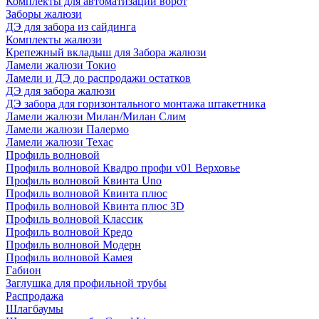
Комплекты для автоматизации ворот
Заборы жалюзи
ДЭ для забора из сайдинга
Комплекты жалюзи
Крепежный вкладыш для Забора жалюзи
Ламели жалюзи Токио
Ламели и ДЭ до распродажи остатков
ДЭ для забора жалюзи
ДЭ забора для горизонтального монтажа штакетника
Ламели жалюзи Милан/Милан Слим
Ламели жалюзи Палермо
Ламели жалюзи Техас
Профиль волновой
Профиль волновой Квадро профи v01 Верховье
Профиль волновой Квинта Uno
Профиль волновой Квинта плюс
Профиль волновой Квинта плюс 3D
Профиль волновой Классик
Профиль волновой Кредо
Профиль волновой Модерн
Профиль волновой Камея
Габион
Заглушка для профильной трубы
Распродажа
Шлагбаумы