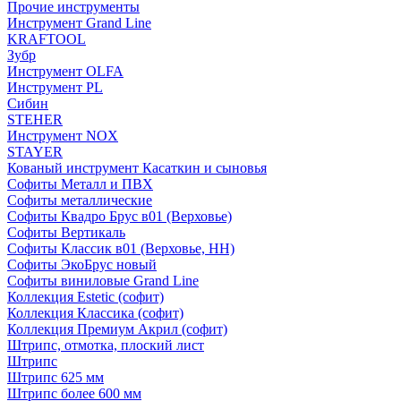
Прочие инструменты
Инструмент Grand Line
KRAFTOOL
Зубр
Инструмент OLFA
Инструмент PL
Сибин
STEHER
Инструмент NOX
STAYER
Кованый инструмент Касаткин и сыновья
Софиты Металл и ПВХ
Софиты металлические
Софиты Квадро Брус в01 (Верховье)
Софиты Вертикаль
Софиты Классик в01 (Верховье, НН)
Софиты ЭкоБрус новый
Софиты виниловые Grand Line
Коллекция Estetic (софит)
Коллекция Классика (софит)
Коллекция Премиум Акрил (софит)
Штрипс, отмотка, плоский лист
Штрипс
Штрипс 625 мм
Штрипс более 600 мм