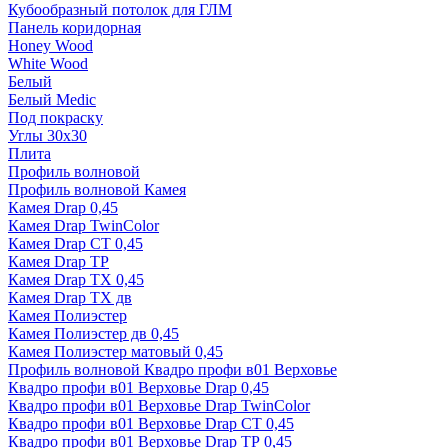
Кубообразный потолок для ГЛМ
Панель коридорная
Honey Wood
White Wood
Белый
Белый Medic
Под покраску
Углы 30х30
Плита
Профиль волновой
Профиль волновой Камея
Камея Drap 0,45
Камея Drap TwinColor
Камея Drap СТ 0,45
Камея Drap ТР
Камея Drap ТХ 0,45
Камея Drap ТХ дв
Камея Полиэстер
Камея Полиэстер дв 0,45
Камея Полиэстер матовый 0,45
Профиль волновой Квадро профи в01 Верховье
Квадро профи в01 Верховье Drap 0,45
Квадро профи в01 Верховье Drap TwinColor
Квадро профи в01 Верховье Drap СТ 0,45
Квадро профи в01 Верховье Drap ТР 0,45