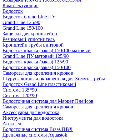
Комплектующие
Водосток
Водосток Grand Line ПУ
Grand Line 125/90
Grand Line 150/100
Защелки для кронштейна
Резиновый уплотнитель
Кронштейн трубы винтовой
Водосток краска (заказ) 150/100 матовый
Grand Line ПУ матовый 125/90
Водосток краска (заказ) 125/90
Водосток краска (заказ) 150/100
Саморезы для крепления крюков
Шуруп-шпилька окрашенная для Хомута трубы
Водосток Grand Line пластиковый
Система 135*90
Система 120*90
Водосточная система для Маркет Плейсов
Саморезы для крепления крюков
Аксессуары для водостока
Инструменты для водостока
Антилед
Водосточная система Braas ПВХ
Дренажные системы Aquastok