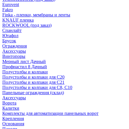
Eurovent
Fakro
Finka - пленки, мембраны и ленты
KNAUF пленка
ROCKWOOL (под заказ)
Спанлайт
Ютафол
Брусок
Ограждения
Аксессуары
Винтопоры
Мерный лист Дачный
Профнастил 8 Дачный
Полустолбы и колпаки
Полустолбы и колпаки для С20
Полустолбы и колпаки для С21
Полустолбы и колпаки для С8, С10
Панельные ограждения (склад)
Аксессуары
Ворота
Калитки
Комплекты для автоматизации панельных ворот
Крепления
Основания
Панели