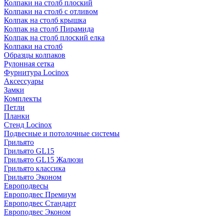
Колпаки на столб плоский
Колпаки на столб с отливом
Колпак на столб крышка
Колпак на столб Пирамида
Колпак на столб плоский елка
Колпаки на столб
Образцы колпаков
Рулонная сетка
Фурнитура Locinox
Аксессуары
Замки
Комплекты
Петли
Планки
Стенд Locinox
Подвесные и потолочные системы
Грильято
Грильято GL15
Грильято GL15 Жалюзи
Грильято классика
Грильято Эконом
Европодвесы
Европодвес Премиум
Европодвес Стандарт
Европодвес Эконом