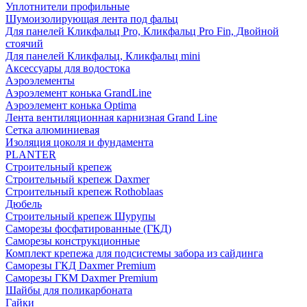
Уплотнители профильные
Шумоизолирующая лента под фальц
Для панелей Кликфальц Pro, Кликфальц Pro Fin, Двойной
стоячий
Для панелей Кликфальц, Кликфальц mini
Аксессуары для водостока
Аэроэлементы
Аэроэлемент конька GrandLine
Аэроэлемент конька Optima
Лента вентиляционная карнизная Grand Line
Сетка алюминиевая
Изоляция цоколя и фундамента
PLANTER
Строительный крепеж
Строительный крепеж Daxmer
Строительный крепеж Rothoblaas
Дюбель
Строительный крепеж Шурупы
Саморeзы фосфатированные (ГКД)
Саморезы конструкционные
Комплект крепежа для подсистемы забора из сайдинга
Саморезы ГКД Daxmer Premium
Саморезы ГКМ Daxmer Premium
Шайбы для поликарбоната
Гайки