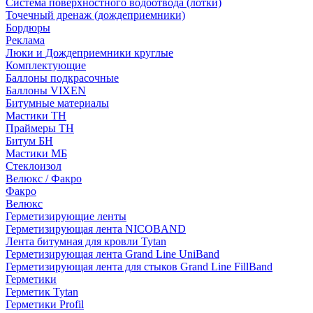
Система поверхностного водоотвода (лотки)
Точечный дренаж (дождеприемники)
Бордюры
Рекламa
Люки и Дождеприемники круглые
Комплектующие
Баллоны подкрасочные
Баллоны VIXEN
Битумные материалы
Мастики ТН
Праймеры ТН
Битум БН
Мастики МБ
Стеклоизол
Велюкс / Факро
Факро
Велюкс
Герметизирующие ленты
Герметизирующая лента NICOBAND
Лента битумная для кровли Tytan
Герметизирующая лента Grand Line UniBand
Герметизирующая лента для стыков Grand Line FillBand
Герметики
Герметик Tytan
Герметики Profil