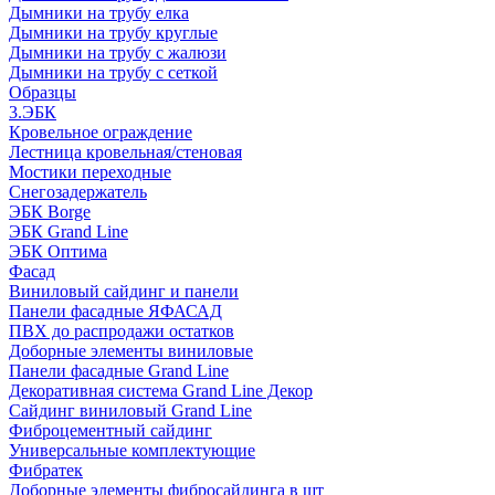
Дымники на трубу елка
Дымники на трубу круглые
Дымники на трубу с жалюзи
Дымники на трубу с сеткой
Образцы
3.ЭБК
Кровельное ограждение
Лестница кровельная/стеновая
Мостики переходные
Снегозадержатель
ЭБК Borge
ЭБК Grand Line
ЭБК Оптима
Фасад
Виниловый сайдинг и панели
Панели фасадные ЯФАСАД
ПВХ до распродажи остатков
Доборные элементы виниловые
Панели фасадные Grand Line
Декоративная система Grand Line Декор
Сайдинг виниловый Grand Line
Фиброцементный сайдинг
Универсальные комплектующие
Фибратек
Доборные элементы фибросайдинга в шт