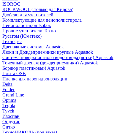
ISOROC
ROCKWOOL ( только для Кирова)
Дюбели для утеплителей
Комплектующие для пенополистирола
Пенополистирол Isobox
Прочие утеплители Техно
Русатом (Юматекс)
Технофас
Дренажные системы Aquastok
Люки и Дождеприемники круглые Aquastok
Система поверхностного водоотвода (лотки) Aquastok
Точечный дренаж (дождеприемники) Aquastok
Бордюр пластиковый Aquastok
Плита OSB
Пленка для парогидроизоляции
Delta
Folder
Grand Line
Optima
Tegola
Tyvek
Изоспан
Ондутис
Ситко
ТехноНИКОЛЬ (под заказ)