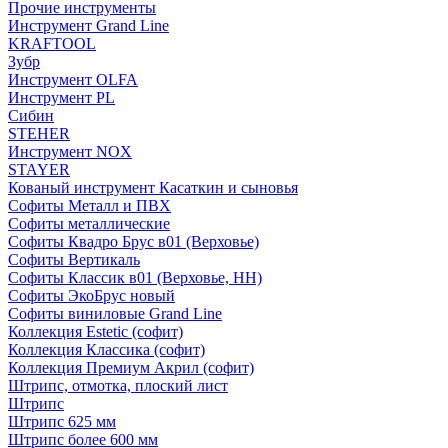
Прочие инструменты
Инструмент Grand Line
KRAFTOOL
Зубр
Инструмент OLFA
Инструмент PL
Сибин
STEHER
Инструмент NOX
STAYER
Кованый инструмент Касаткин и сыновья
Софиты Металл и ПВХ
Софиты металлические
Софиты Квадро Брус в01 (Верховье)
Софиты Вертикаль
Софиты Классик в01 (Верховье, НН)
Софиты ЭкоБрус новый
Софиты виниловые Grand Line
Коллекция Estetic (софит)
Коллекция Классика (софит)
Коллекция Премиум Акрил (софит)
Штрипс, отмотка, плоский лист
Штрипс
Штрипс 625 мм
Штрипс более 600 мм