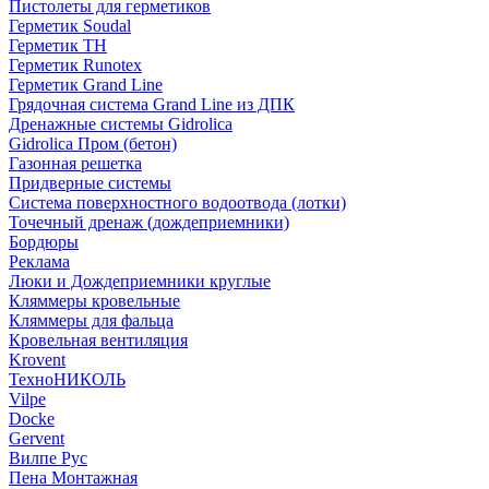
Пистолеты для герметиков
Герметик Soudal
Герметик ТН
Герметик Runotex
Герметик Grand Line
Грядочная система Grand Line из ДПК
Дренажные системы Gidrolica
Gidrolica Пром (бетон)
Газонная решетка
Придверные системы
Система поверхностного водоотвода (лотки)
Точечный дренаж (дождеприемники)
Бордюры
Рекламa
Люки и Дождеприемники круглые
Кляммеры кровельные
Кляммеры для фальца
Кровельная вентиляция
Krovent
ТехноНИКОЛЬ
Vilpe
Docke
Gervent
Вилпе Рус
Пена Монтажнaя