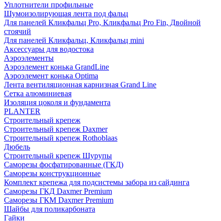
Уплотнители профильные
Шумоизолирующая лента под фальц
Для панелей Кликфальц Pro, Кликфальц Pro Fin, Двойной
стоячий
Для панелей Кликфальц, Кликфальц mini
Аксессуары для водостока
Аэроэлементы
Аэроэлемент конька GrandLine
Аэроэлемент конька Optima
Лента вентиляционная карнизная Grand Line
Сетка алюминиевая
Изоляция цоколя и фундамента
PLANTER
Строительный крепеж
Строительный крепеж Daxmer
Строительный крепеж Rothoblaas
Дюбель
Строительный крепеж Шурупы
Саморeзы фосфатированные (ГКД)
Саморезы конструкционные
Комплект крепежа для подсистемы забора из сайдинга
Саморезы ГКД Daxmer Premium
Саморезы ГКМ Daxmer Premium
Шайбы для поликарбоната
Гайки