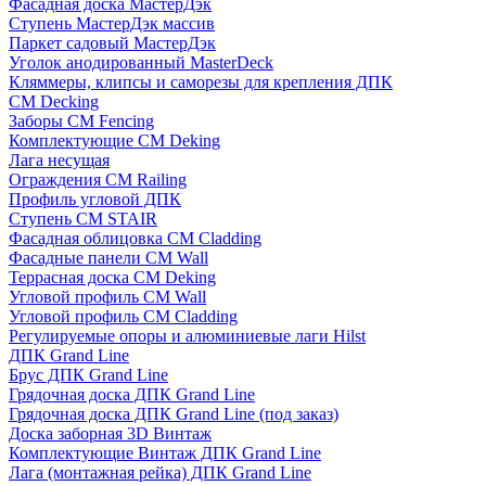
Фасадная доска МастерДэк
Ступень МастерДэк массив
Паркет садовый МастерДэк
Уголок анодированный MasterDeck
Кляммеры, клипсы и саморезы для крепления ДПК
CM Decking
Заборы CM Fencing
Комплектующие CM Deking
Лага несущая
Ограждения CM Railing
Профиль угловой ДПК
Ступень CM STAIR
Фасадная облицовка CM Cladding
Фасадные панели CM Wall
Террасная доска CM Deking
Угловой профиль CM Wall
Угловой профиль CM Cladding
Регулируемые опоры и алюминиевые лаги Hilst
ДПК Grand Line
Брус ДПК Grand Line
Грядочная доска ДПК Grand Line
Грядочная доска ДПК Grand Line (под заказ)
Доска заборная 3D Винтаж
Комплектующие Винтаж ДПК Grand Line
Лага (монтажная рейка) ДПК Grand Line