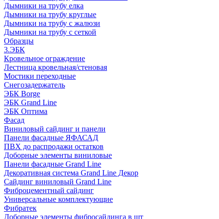
Дымники на трубу елка
Дымники на трубу круглые
Дымники на трубу с жалюзи
Дымники на трубу с сеткой
Образцы
3.ЭБК
Кровельное ограждение
Лестница кровельная/стеновая
Мостики переходные
Снегозадержатель
ЭБК Borge
ЭБК Grand Line
ЭБК Оптима
Фасад
Виниловый сайдинг и панели
Панели фасадные ЯФАСАД
ПВХ до распродажи остатков
Доборные элементы виниловые
Панели фасадные Grand Line
Декоративная система Grand Line Декор
Сайдинг виниловый Grand Line
Фиброцементный сайдинг
Универсальные комплектующие
Фибратек
Доборные элементы фибросайдинга в шт