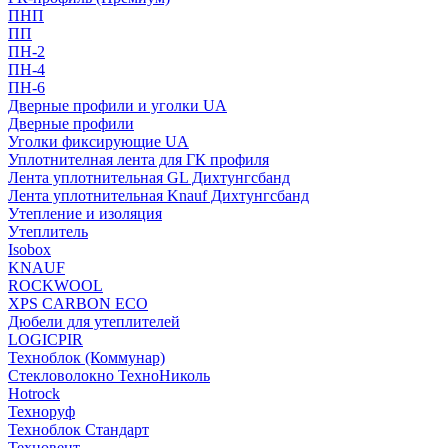
ПНП
ПП
ПН-2
ПН-4
ПН-6
Дверные профили и уголки UA
Дверные профили
Уголки фиксирующие UA
Уплотнителная лента для ГК профиля
Лента уплотнительная GL Дихтунгсбанд
Лента уплотнительная Knauf Дихтунгсбанд
Утепление и изоляция
Утеплитель
Isobox
KNAUF
ROCKWOOL
XPS CARBON ECO
Дюбели для утеплителей
LOGICPIR
Техноблок (Коммунар)
Стекловолокно ТехноНиколь
Hotrock
Технoруф
Техноблок Стандарт
Техновент