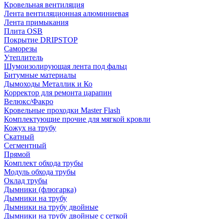
Кровельная вентиляция
Лента вентиляционная алюминиевая
Лента примыкания
Плита OSB
Покрытие DRIPSTOP
Саморезы
Утеплитель
Шумоизолирующая лента под фальц
Битумные материалы
Дымоходы Металлик и Ко
Корректор для ремонта царапин
Велюкс/Факро
Кровельные проходки Master Flash
Комплектующие прочие для мягкой кровли
Кожух на трубу
Скатный
Сегментный
Прямой
Комплект обхода трубы
Модуль обхода трубы
Оклад трубы
Дымники (флюгарка)
Дымники на трубу
Дымники на трубу двoйные
Дымники на трубу двoйные с сеткой