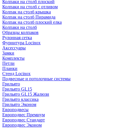
Колпаки на столб плоский
Колпаки на столб с отливом
Колпак на столб крышка
Колпак на столб Пирамида
Колпак на столб плоский елка
Колпаки на столб
Образцы колпаков
Рулонная сетка
Фурнитура Locinox
Аксессуары
Замки
Комплекты
Петли
Планки
Стенд Locinox
Подвесные и потолочные системы
Грильято
Грильято GL15
Грильято GL15 Жалюзи
Грильято классика
Грильято Эконом
Европодвесы
Европодвес Премиум
Европодвес Стандарт
Европодвес Эконом