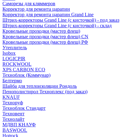
Саморезы для кляммеров
Корректор для ремонта царапин
Корректор для ремонта царапин Grand Line
Штрих-корректоры Grand Line (с кисточкой) - под заказ
Штрих-корректоры Grand Line (с кисточкой) - склад
Кровельные проходки (мастер флеш)
Кровельные проходки (мастер флеш) CN
Кровельные проходки (мастер флеш) РФ
Утеплитель
Isobox
LOGICPIR
ROCKWOOL
XPS CARBON ECO
Техноблок (Коммунар)
Белтермо
Шайба для теплоизоляции Рондоль
Пенополистирол Техноплекс (под заказ)
KNАUF
Технoруф
Техноблок Стандарт
Техновент
Технолайт
МДВП КНАУФ
BASWOOL
Hotrock