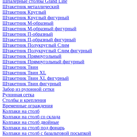
Шпалерные столбы Grand Line
Штакетник металлический
Штакетник Круглый
Штакетник Круглый фигурный
Штакетник М-образный
Штакетник М-образный фигурный
Штакетник П-образный
Штакетник П-образный фигурный
Штакетник Полукруглый Слим
Штакетник Полукруглый Слим фигурный
Штакетник Прямоугольный
Штакетник Прямоугольный фигурный
Штакетник Твин
Штакетник Твин XL
Штакетник Твин XL фигурный
Штакетник Твин фигурный
Забор из рулонной сетки
Рулонная сетка
Столбы и крепления
Временные ограждения
Колпаки на столб
Колпаки на столб со склада
Колпаки на столб двoйные
Колпаки на столб под фонарь
Колпаки на столб с базальтовой посыпкой