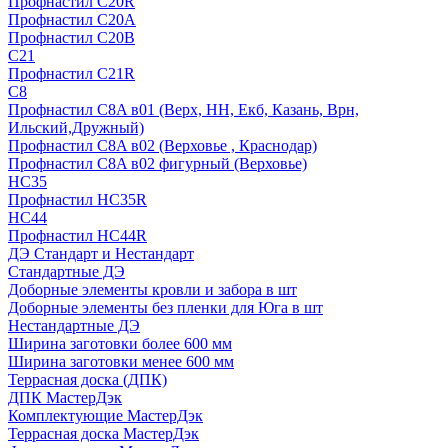
Профнастил С20R
Профнастил С20А
Профнастил С20В
C21
Профнастил С21R
C8
Профнастил С8A в01 (Верх, НН, Екб, Казань, Врн,
Ильский,Дружный)
Профнастил С8A в02 (Верховье , Краснодар)
Профнастил С8A в02 фигурный (Верховье)
HС35
Профнастил HC35R
НС44
Профнастил НС44R
ДЭ Стандарт и Нестандарт
Стандартные ДЭ
Доборные элементы кровли и забора в шт
Доборные элементы без пленки для Юга в шт
Нестандартные ДЭ
Ширина заготовки более 600 мм
Ширина заготовки менее 600 мм
Террасная доска (ДПК)
ДПК МастерДэк
Комплектующие МастерДэк
Террасная доска МастерДэк