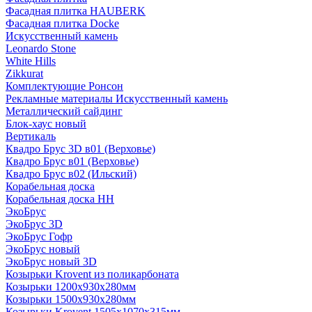
Фасадная плитка HAUBERK
Фасадная плитка Docke
Искусственный камень
Leonardo Stone
White Hills
Zikkurat
Комплектующие Ронсон
Рекламные материалы Искусственный камень
Металлический сайдинг
Блок-хаус новый
Вертикаль
Квадро Брус 3D в01 (Верховье)
Квадро Брус в01 (Верховье)
Квадро Брус в02 (Ильский)
Корабельная доска
Корабельная доска НН
ЭкоБрус
ЭкоБрус 3D
ЭкоБрус Гофр
ЭкоБрус новый
ЭкоБрус новый 3D
Козырьки Krovent из поликарбоната
Козырьки 1200х930х280мм
Козырьки 1500х930х280мм
Козырьки Krovent 1505х1070х315мм