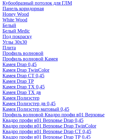
Кубообразный потолок для ГЛМ
Панель коридорная
Honey Wood
White Wood
Белый
Белый Medic
Под покраску
Углы 30х30
Плита
Профиль волновой
Профиль волновой Камея
Камея Drap 0,45
Камея Drap TwinColor
Камея Drap СТ 0,45
Камея Drap ТР
Камея Drap ТХ 0,45
Камея Drap ТХ дв
Камея Полиэстер
Камея Полиэстер дв 0,45
Камея Полиэстер матовый 0,45
Профиль волновой Квадро профи в01 Верховье
Квадро профи в01 Верховье Drap 0,45
Квадро профи в01 Верховье Drap TwinColor
Квадро профи в01 Верховье Drap СТ 0,45
Квадро профи в01 Верховье Drap ТР 0,45