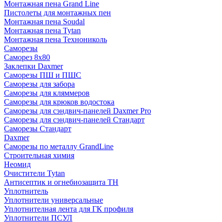
Монтажная пена Grand Linе
Пистолеты для монтажных пен
Монтажная пена Soudal
Монтажная пена Tytan
Монтажная пена Технониколь
Саморезы
Саморез 8х80
Заклепки Daxmer
Саморезы ПШ и ПШС
Саморезы для забора
Саморезы для кляммеров
Саморезы для крюков водостока
Саморезы для сэндвич-панелей Daxmer Pro
Саморезы для сэндвич-панелей Стандарт
Саморезы Стандарт
Daxmer
Саморезы по металлу GrandLine
Строительная химия
Неомид
Очистители Tytan
Антисептик и огнебиозащита ТН
Уплотнитель
Уплотнители универсальные
Уплотнителная лента для ГК профиля
Уплотнители ПСУЛ