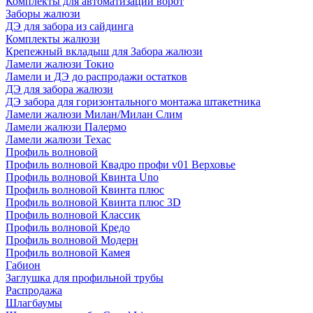
Комплекты для автоматизации ворот
Заборы жалюзи
ДЭ для забора из сайдинга
Комплекты жалюзи
Крепежный вкладыш для Забора жалюзи
Ламели жалюзи Токио
Ламели и ДЭ до распродажи остатков
ДЭ для забора жалюзи
ДЭ забора для горизонтального монтажа штакетника
Ламели жалюзи Милан/Милан Слим
Ламели жалюзи Палермо
Ламели жалюзи Техас
Профиль волновой
Профиль волновой Квадро профи v01 Верховье
Профиль волновой Квинта Uno
Профиль волновой Квинта плюс
Профиль волновой Квинта плюс 3D
Профиль волновой Классик
Профиль волновой Кредо
Профиль волновой Модерн
Профиль волновой Камея
Габион
Заглушка для профильной трубы
Распродажа
Шлагбаумы