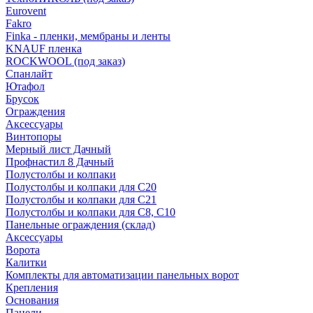
Eurovent
Fakro
Finka - пленки, мембраны и ленты
KNAUF пленка
ROCKWOOL (под заказ)
Спанлайт
Ютафол
Брусок
Ограждения
Аксессуары
Винтопоры
Мерный лист Дачный
Профнастил 8 Дачный
Полустолбы и колпаки
Полустолбы и колпаки для С20
Полустолбы и колпаки для С21
Полустолбы и колпаки для С8, С10
Панельные ограждения (склад)
Аксессуары
Ворота
Калитки
Комплекты для автоматизации панельных ворот
Крепления
Основания
Панели