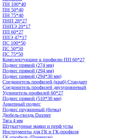
ПН 100*40
ПН 50*40
ПН 75*40
ПНП 28*27
ПНПЭ 20*17
ПП 60*27
ППЭ 47*17
ПС 100*50
ПС 50*50
ПС 75*50
Комплектующие к профилю ПП 60*27
Подвес прямой (274 мм)
Подвес прямой (294 мм)
Подвес прямой (294*30 мм)
Соединитель профилей (краб) Стандарт
Соединитель профилей двухуровневый
Удлинитель профилей 60*27
Подвес прямой (510*30 мм)
Анкерный подвес
Подвес пружинный (бочка)
Дюбель-гвоздь Daxmer
Тяга 4 мм
Штукатурные маяки и перф углы
Инструменты для ГК и ГК-профиля
ГК-профиль (Премиум)