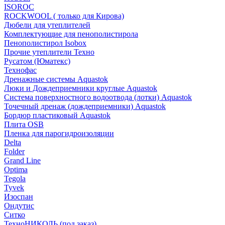
ISOROC
ROCKWOOL ( только для Кирова)
Дюбели для утеплителей
Комплектующие для пенополистирола
Пенополистирол Isobox
Прочие утеплители Техно
Русатом (Юматекс)
Технофас
Дренажные системы Aquastok
Люки и Дождеприемники круглые Aquastok
Система поверхностного водоотвода (лотки) Aquastok
Точечный дренаж (дождеприемники) Aquastok
Бордюр пластиковый Aquastok
Плита OSB
Пленка для парогидроизоляции
Delta
Folder
Grand Line
Optima
Tegola
Tyvek
Изоспан
Ондутис
Ситко
ТехноНИКОЛЬ (под заказ)