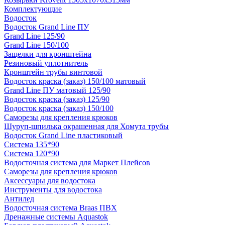
Комплектующие
Водосток
Водосток Grand Line ПУ
Grand Line 125/90
Grand Line 150/100
Защелки для кронштейна
Резиновый уплотнитель
Кронштейн трубы винтовой
Водосток краска (заказ) 150/100 матовый
Grand Line ПУ матовый 125/90
Водосток краска (заказ) 125/90
Водосток краска (заказ) 150/100
Саморезы для крепления крюков
Шуруп-шпилька окрашенная для Хомута трубы
Водосток Grand Line пластиковый
Система 135*90
Система 120*90
Водосточная система для Маркет Плейсов
Саморезы для крепления крюков
Аксессуары для водостока
Инструменты для водостока
Антилед
Водосточная система Braas ПВХ
Дренажные системы Aquastok