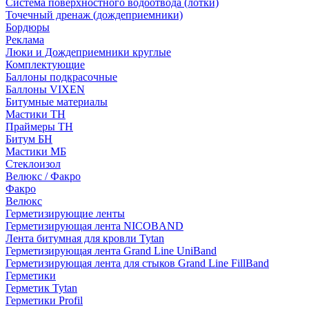
Система поверхностного водоотвода (лотки)
Точечный дренаж (дождеприемники)
Бордюры
Рекламa
Люки и Дождеприемники круглые
Комплектующие
Баллоны подкрасочные
Баллоны VIXEN
Битумные материалы
Мастики ТН
Праймеры ТН
Битум БН
Мастики МБ
Стеклоизол
Велюкс / Факро
Факро
Велюкс
Герметизирующие ленты
Герметизирующая лента NICOBAND
Лента битумная для кровли Tytan
Герметизирующая лента Grand Line UniBand
Герметизирующая лента для стыков Grand Line FillBand
Герметики
Герметик Tytan
Герметики Profil