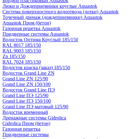
Бордюр пластиковый Aquastok
Люки и Дождеприемники круглые Aquastok
Система поверхностного водоотвода (лотки) Aquastok
Точечный дренаж (дождеприемники) Aquastok
Aquastok Пром (бетон)
Газонная решетка Aquastok
Придверные системы Aquastok
Водосток Оптима Круглый 185/150
RAL 8017 185/150
RAL 9003 185/150
Zn 185/150
RAL 7024 185/150
Водосток краска (заказ) 185/150
Водосток Grand Line ZN
Grand Line ZN 125/90
Grand Line ZN 150/100
Водосток Grand Line ПЭ
Grand Line ПЭ 125/90
Grand Line ПЭ 150/100
Grand Line ПЭ матовый 125/90
Водосток временный
Дренажные системы Gidrolica
Gidrolica Пром (бетон)
Газонная решетка
Придверные системы