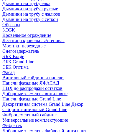
Дымники на трубу елка
Дымники на трубу круглые
Дымники на трубу с жалюзи
Дымники на трубу с сеткой
Образцы
3.ЭБК
Кровельное ограждение
Лестница кровельная/стеновая
Мостики переходные
Снегозадержатель
ЭБК Borge
ЭБК Grand Line
ЭБК Оптима
Фасад
Виниловый сайдинг и панели
Панели фасадные ЯФАСАД
ПВХ до распродажи остатков
Доборные элементы виниловые
Панели фасадные Grand Line
Декоративная система Grand Line Декор
Сайдинг виниловый Grand Line
Фиброцементный сайдинг
Универсальные комплектующие
Фибратек
Доборные элементы фибросайдинга в шт