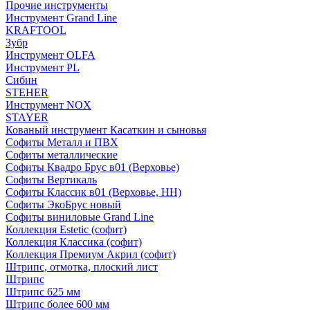
Прочие инструменты
Инструмент Grand Line
KRAFTOOL
Зубр
Инструмент OLFA
Инструмент PL
Сибин
STEHER
Инструмент NOX
STAYER
Кованый инструмент Касаткин и сыновья
Софиты Металл и ПВХ
Софиты металлические
Софиты Квадро Брус в01 (Верховье)
Софиты Вертикаль
Софиты Классик в01 (Верховье, НН)
Софиты ЭкоБрус новый
Софиты виниловые Grand Line
Коллекция Estetic (софит)
Коллекция Классика (софит)
Коллекция Премиум Акрил (софит)
Штрипс, отмотка, плоский лист
Штрипс
Штрипс 625 мм
Штрипс более 600 мм