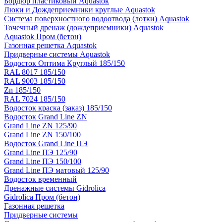
Бордюр пластиковый Aquastok
Люки и Дождеприемники круглые Aquastok
Система поверхностного водоотвода (лотки) Aquastok
Точечный дренаж (дождеприемники) Aquastok
Aquastok Пром (бетон)
Газонная решетка Aquastok
Придверные системы Aquastok
Водосток Оптима Круглый 185/150
RAL 8017 185/150
RAL 9003 185/150
Zn 185/150
RAL 7024 185/150
Водосток краска (заказ) 185/150
Водосток Grand Line ZN
Grand Line ZN 125/90
Grand Line ZN 150/100
Водосток Grand Line ПЭ
Grand Line ПЭ 125/90
Grand Line ПЭ 150/100
Grand Line ПЭ матовый 125/90
Водосток временный
Дренажные системы Gidrolica
Gidrolica Пром (бетон)
Газонная решетка
Придверные системы