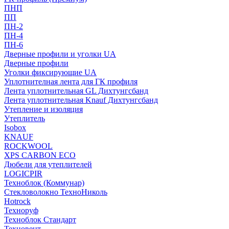
ПНП
ПП
ПН-2
ПН-4
ПН-6
Дверные профили и уголки UA
Дверные профили
Уголки фиксирующие UA
Уплотнителная лента для ГК профиля
Лента уплотнительная GL Дихтунгсбанд
Лента уплотнительная Knauf Дихтунгсбанд
Утепление и изоляция
Утеплитель
Isobox
KNAUF
ROCKWOOL
XPS CARBON ECO
Дюбели для утеплителей
LOGICPIR
Техноблок (Коммунар)
Стекловолокно ТехноНиколь
Hotrock
Технoруф
Техноблок Стандарт
Техновент