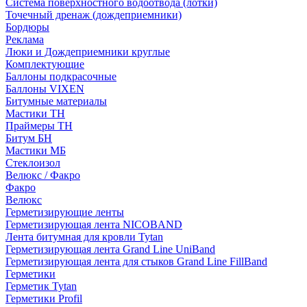
Система поверхностного водоотвода (лотки)
Точечный дренаж (дождеприемники)
Бордюры
Рекламa
Люки и Дождеприемники круглые
Комплектующие
Баллоны подкрасочные
Баллоны VIXEN
Битумные материалы
Мастики ТН
Праймеры ТН
Битум БН
Мастики МБ
Стеклоизол
Велюкс / Факро
Факро
Велюкс
Герметизирующие ленты
Герметизирующая лента NICOBAND
Лента битумная для кровли Tytan
Герметизирующая лента Grand Line UniBand
Герметизирующая лента для стыков Grand Line FillBand
Герметики
Герметик Tytan
Герметики Profil