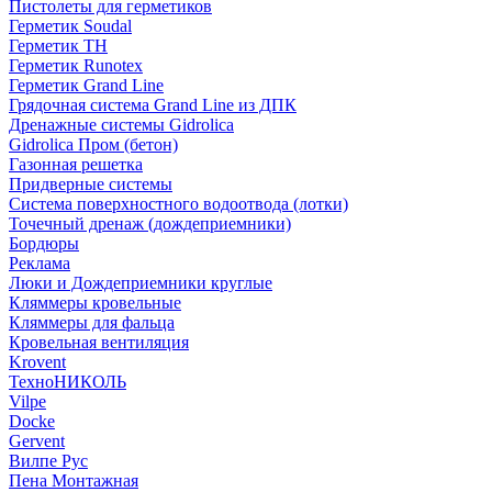
Пистолеты для герметиков
Герметик Soudal
Герметик ТН
Герметик Runotex
Герметик Grand Line
Грядочная система Grand Line из ДПК
Дренажные системы Gidrolica
Gidrolica Пром (бетон)
Газонная решетка
Придверные системы
Система поверхностного водоотвода (лотки)
Точечный дренаж (дождеприемники)
Бордюры
Рекламa
Люки и Дождеприемники круглые
Кляммеры кровельные
Кляммеры для фальца
Кровельная вентиляция
Krovent
ТехноНИКОЛЬ
Vilpe
Docke
Gervent
Вилпе Рус
Пена Монтажнaя