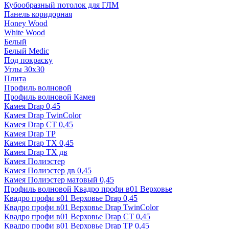
Кубообразный потолок для ГЛМ
Панель коридорная
Honey Wood
White Wood
Белый
Белый Medic
Под покраску
Углы 30х30
Плита
Профиль волновой
Профиль волновой Камея
Камея Drap 0,45
Камея Drap TwinColor
Камея Drap СТ 0,45
Камея Drap ТР
Камея Drap ТХ 0,45
Камея Drap ТХ дв
Камея Полиэстер
Камея Полиэстер дв 0,45
Камея Полиэстер матовый 0,45
Профиль волновой Квадро профи в01 Верховье
Квадро профи в01 Верховье Drap 0,45
Квадро профи в01 Верховье Drap TwinColor
Квадро профи в01 Верховье Drap СТ 0,45
Квадро профи в01 Верховье Drap ТР 0,45