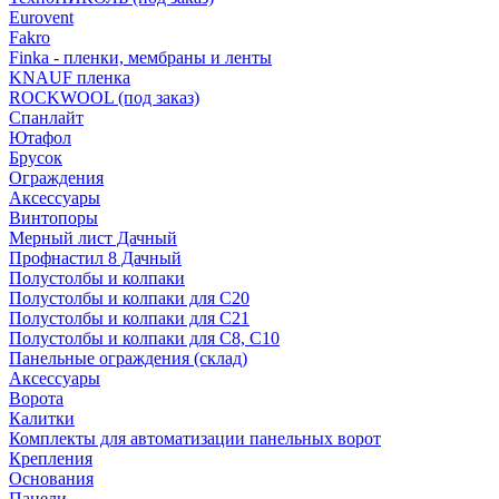
Eurovent
Fakro
Finka - пленки, мембраны и ленты
KNAUF пленка
ROCKWOOL (под заказ)
Спанлайт
Ютафол
Брусок
Ограждения
Аксессуары
Винтопоры
Мерный лист Дачный
Профнастил 8 Дачный
Полустолбы и колпаки
Полустолбы и колпаки для С20
Полустолбы и колпаки для С21
Полустолбы и колпаки для С8, С10
Панельные ограждения (склад)
Аксессуары
Ворота
Калитки
Комплекты для автоматизации панельных ворот
Крепления
Основания
Панели