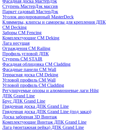
Фасадная доска МастерДэк
Ступень МастерДэк массив
Паркет садовый МастерДэк
Уголок анодированный MasterDeck
Кляммеры, клипсы и саморезы для крепления ДПК
CM Decking
Заборы CM Fencing
Комплектующие CM Deking
Лага несущая
Ограждения CM Railing
Профиль угловой ДПК
Ступень CM STAIR
Фасадная облицовка CM Cladding
Фасадные панели CM Wall
Террасная доска CM Deking
Угловой профиль CM Wall
Угловой профиль CM Cladding
Регулируемые опоры и алюминиевые лаги Hilst
ДПК Grand Line
Брус ДПК Grand Line
Грядочная доска ДПК Grand Line
Грядочная доска ДПК Grand Line (под заказ)
Доска заборная 3D Винтаж
Комплектующие Винтаж ДПК Grand Line
Лага (монтажная рейка) ДПК Grand Line