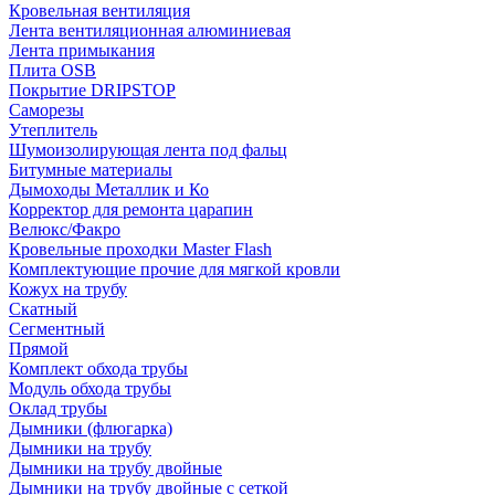
Кровельная вентиляция
Лента вентиляционная алюминиевая
Лента примыкания
Плита OSB
Покрытие DRIPSTOP
Саморезы
Утеплитель
Шумоизолирующая лента под фальц
Битумные материалы
Дымоходы Металлик и Ко
Корректор для ремонта царапин
Велюкс/Факро
Кровельные проходки Master Flash
Комплектующие прочие для мягкой кровли
Кожух на трубу
Скатный
Сегментный
Прямой
Комплект обхода трубы
Модуль обхода трубы
Оклад трубы
Дымники (флюгарка)
Дымники на трубу
Дымники на трубу двoйные
Дымники на трубу двoйные с сеткой