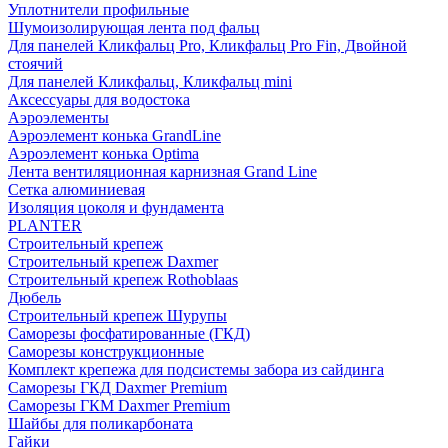
Уплотнители профильные
Шумоизолирующая лента под фальц
Для панелей Кликфальц Pro, Кликфальц Pro Fin, Двойной
стоячий
Для панелей Кликфальц, Кликфальц mini
Аксессуары для водостока
Аэроэлементы
Аэроэлемент конька GrandLine
Аэроэлемент конька Optima
Лента вентиляционная карнизная Grand Line
Сетка алюминиевая
Изоляция цоколя и фундамента
PLANTER
Строительный крепеж
Строительный крепеж Daxmer
Строительный крепеж Rothoblaas
Дюбель
Строительный крепеж Шурупы
Саморeзы фосфатированные (ГКД)
Саморезы конструкционные
Комплект крепежа для подсистемы забора из сайдинга
Саморезы ГКД Daxmer Premium
Саморезы ГКМ Daxmer Premium
Шайбы для поликарбоната
Гайки