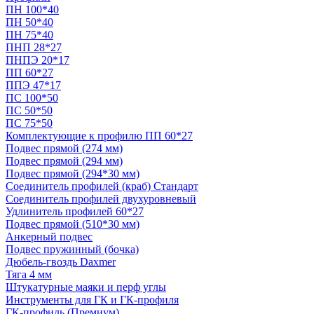
ПН 100*40
ПН 50*40
ПН 75*40
ПНП 28*27
ПНПЭ 20*17
ПП 60*27
ППЭ 47*17
ПС 100*50
ПС 50*50
ПС 75*50
Комплектующие к профилю ПП 60*27
Подвес прямой (274 мм)
Подвес прямой (294 мм)
Подвес прямой (294*30 мм)
Соединитель профилей (краб) Стандарт
Соединитель профилей двухуровневый
Удлинитель профилей 60*27
Подвес прямой (510*30 мм)
Анкерный подвес
Подвес пружинный (бочка)
Дюбель-гвоздь Daxmer
Тяга 4 мм
Штукатурные маяки и перф углы
Инструменты для ГК и ГК-профиля
ГК-профиль (Премиум)