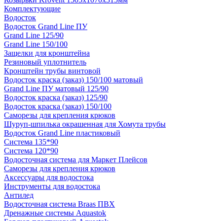
Комплектующие
Водосток
Водосток Grand Line ПУ
Grand Line 125/90
Grand Line 150/100
Защелки для кронштейна
Резиновый уплотнитель
Кронштейн трубы винтовой
Водосток краска (заказ) 150/100 матовый
Grand Line ПУ матовый 125/90
Водосток краска (заказ) 125/90
Водосток краска (заказ) 150/100
Саморезы для крепления крюков
Шуруп-шпилька окрашенная для Хомута трубы
Водосток Grand Line пластиковый
Система 135*90
Система 120*90
Водосточная система для Маркет Плейсов
Саморезы для крепления крюков
Аксессуары для водостока
Инструменты для водостока
Антилед
Водосточная система Braas ПВХ
Дренажные системы Aquastok