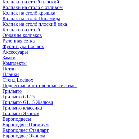
Колпаки на столб плоский
Колпаки на столб с отливом
Колпак на столб крышка
Колпак на столб Пирамида
Колпак на столб плоский елка
Колпаки на столб
Образцы колпаков
Рулонная сетка
Фурнитура Locinox
Аксессуары
Замки
Комплекты
Петли
Планки
Стенд Locinox
Подвесные и потолочные системы
Грильято
Грильято GL15
Грильято GL15 Жалюзи
Грильято классика
Грильято Эконом
Европодвесы
Европодвес Премиум
Европодвес Стандарт
Европодвес Эконом