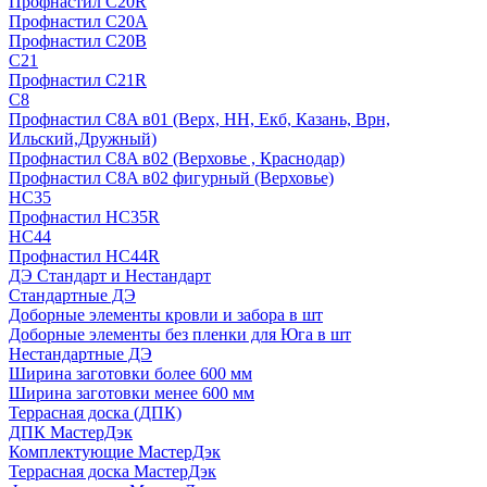
Профнастил С20R
Профнастил С20А
Профнастил С20В
C21
Профнастил С21R
C8
Профнастил С8A в01 (Верх, НН, Екб, Казань, Врн,
Ильский,Дружный)
Профнастил С8A в02 (Верховье , Краснодар)
Профнастил С8A в02 фигурный (Верховье)
HС35
Профнастил HC35R
НС44
Профнастил НС44R
ДЭ Стандарт и Нестандарт
Стандартные ДЭ
Доборные элементы кровли и забора в шт
Доборные элементы без пленки для Юга в шт
Нестандартные ДЭ
Ширина заготовки более 600 мм
Ширина заготовки менее 600 мм
Террасная доска (ДПК)
ДПК МастерДэк
Комплектующие МастерДэк
Террасная доска МастерДэк