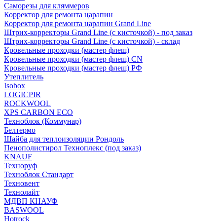
Саморезы для кляммеров
Корректор для ремонта царапин
Корректор для ремонта царапин Grand Line
Штрих-корректоры Grand Line (с кисточкой) - под заказ
Штрих-корректоры Grand Line (с кисточкой) - склад
Кровельные проходки (мастер флеш)
Кровельные проходки (мастер флеш) CN
Кровельные проходки (мастер флеш) РФ
Утеплитель
Isobox
LOGICPIR
ROCKWOOL
XPS CARBON ECO
Техноблок (Коммунар)
Белтермо
Шайба для теплоизоляции Рондоль
Пенополистирол Техноплекс (под заказ)
KNАUF
Технoруф
Техноблок Стандарт
Техновент
Технолайт
МДВП КНАУФ
BASWOOL
Hotrock