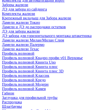
Комплекты для автоматизации ворот
Заборы жалюзи
ДЭ для забора из сайдинга
Комплекты жалюзи
Крепежный вкладыш для Забора жалюзи
Ламели жалюзи Токио
Ламели и ДЭ до распродажи остатков
ДЭ для забора жалюзи
ДЭ забора для горизонтального монтажа штакетника
Ламели жалюзи Милан/Милан Слим
Ламели жалюзи Палермо
Ламели жалюзи Техас
Профиль волновой
Профиль волновой Квадро профи v01 Верховье
Профиль волновой Квинта Uno
Профиль волновой Квинта плюс
Профиль волновой Квинта плюс 3D
Профиль волновой Классик
Профиль волновой Кредо
Профиль волновой Модерн
Профиль волновой Камея
Габион
Заглушка для профильной трубы
Распродажа
Шлагбаумы