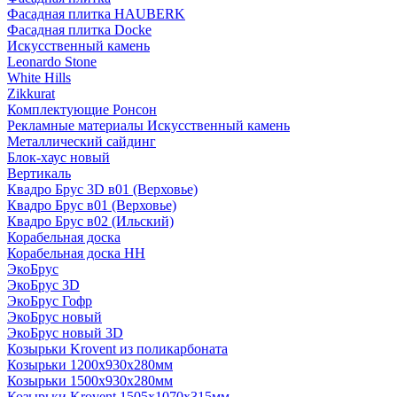
Фасадная плитка HAUBERK
Фасадная плитка Docke
Искусственный камень
Leonardo Stone
White Hills
Zikkurat
Комплектующие Ронсон
Рекламные материалы Искусственный камень
Металлический сайдинг
Блок-хаус новый
Вертикаль
Квадро Брус 3D в01 (Верховье)
Квадро Брус в01 (Верховье)
Квадро Брус в02 (Ильский)
Корабельная доска
Корабельная доска НН
ЭкоБрус
ЭкоБрус 3D
ЭкоБрус Гофр
ЭкоБрус новый
ЭкоБрус новый 3D
Козырьки Krovent из поликарбоната
Козырьки 1200х930х280мм
Козырьки 1500х930х280мм
Козырьки Krovent 1505х1070х315мм