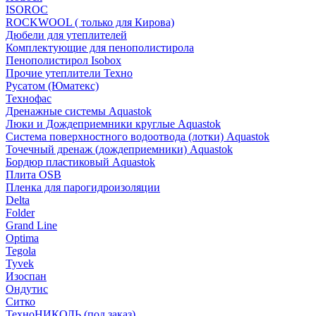
ISOROC
ROCKWOOL ( только для Кирова)
Дюбели для утеплителей
Комплектующие для пенополистирола
Пенополистирол Isobox
Прочие утеплители Техно
Русатом (Юматекс)
Технофас
Дренажные системы Aquastok
Люки и Дождеприемники круглые Aquastok
Система поверхностного водоотвода (лотки) Aquastok
Точечный дренаж (дождеприемники) Aquastok
Бордюр пластиковый Aquastok
Плита OSB
Пленка для парогидроизоляции
Delta
Folder
Grand Line
Optima
Tegola
Tyvek
Изоспан
Ондутис
Ситко
ТехноНИКОЛЬ (под заказ)