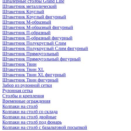
Шпалерные столбы Grand Line
Штакетник металлический
Штакетник Круглый
Штакетник Круглый фигурный
Штакетник М-образный
Штакетник М-образный фигурный
Штакетник П-образный
Штакетник П-образный фигурный
Штакетник Полукруглый Слим
Штакетник Полукруглый Слим фигурный
Штакетник Прямоугольный
Штакетник Прямоугольный фигурный
Штакетник Твин
Штакетник Твин XL
Штакетник Твин XL фигурный
Штакетник Твин фигурный
Забор из рулонной сетки
Рулонная сетка
Столбы и крепления
Временные ограждения
Колпаки на столб
Колпаки на столб со склада
Колпаки на столб двoйные
Колпаки на столб под фонарь
Колпаки на столб с базальтовой посыпкой