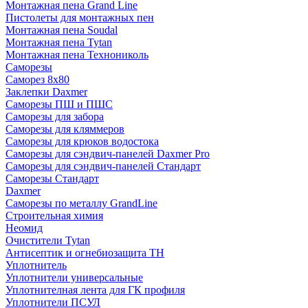
Монтажная пена Grand Linе
Пистолеты для монтажных пен
Монтажная пена Soudal
Монтажная пена Tytan
Монтажная пена Технониколь
Саморезы
Саморез 8х80
Заклепки Daxmer
Саморезы ПШ и ПШС
Саморезы для забора
Саморезы для кляммеров
Саморезы для крюков водостока
Саморезы для сэндвич-панелей Daxmer Pro
Саморезы для сэндвич-панелей Стандарт
Саморезы Стандарт
Daxmer
Саморезы по металлу GrandLine
Строительная химия
Неомид
Очистители Tytan
Антисептик и огнебиозащита ТН
Уплотнитель
Уплотнители универсальные
Уплотнителная лента для ГК профиля
Уплотнители ПСУЛ