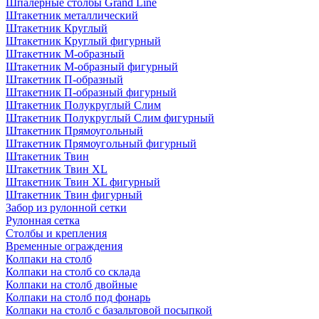
Шпалерные столбы Grand Line
Штакетник металлический
Штакетник Круглый
Штакетник Круглый фигурный
Штакетник М-образный
Штакетник М-образный фигурный
Штакетник П-образный
Штакетник П-образный фигурный
Штакетник Полукруглый Слим
Штакетник Полукруглый Слим фигурный
Штакетник Прямоугольный
Штакетник Прямоугольный фигурный
Штакетник Твин
Штакетник Твин XL
Штакетник Твин XL фигурный
Штакетник Твин фигурный
Забор из рулонной сетки
Рулонная сетка
Столбы и крепления
Временные ограждения
Колпаки на столб
Колпаки на столб со склада
Колпаки на столб двoйные
Колпаки на столб под фонарь
Колпаки на столб с базальтовой посыпкой