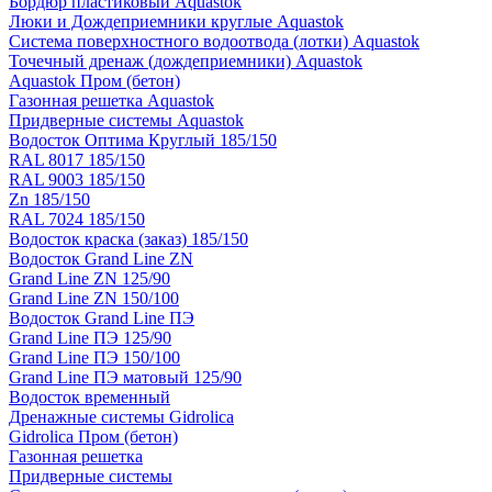
Бордюр пластиковый Aquastok
Люки и Дождеприемники круглые Aquastok
Система поверхностного водоотвода (лотки) Aquastok
Точечный дренаж (дождеприемники) Aquastok
Aquastok Пром (бетон)
Газонная решетка Aquastok
Придверные системы Aquastok
Водосток Оптима Круглый 185/150
RAL 8017 185/150
RAL 9003 185/150
Zn 185/150
RAL 7024 185/150
Водосток краска (заказ) 185/150
Водосток Grand Line ZN
Grand Line ZN 125/90
Grand Line ZN 150/100
Водосток Grand Line ПЭ
Grand Line ПЭ 125/90
Grand Line ПЭ 150/100
Grand Line ПЭ матовый 125/90
Водосток временный
Дренажные системы Gidrolica
Gidrolica Пром (бетон)
Газонная решетка
Придверные системы