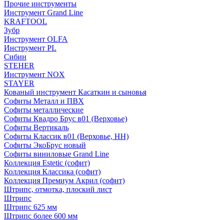
Прочие инструменты
Инструмент Grand Line
KRAFTOOL
Зубр
Инструмент OLFA
Инструмент PL
Сибин
STEHER
Инструмент NOX
STAYER
Кованый инструмент Касаткин и сыновья
Софиты Металл и ПВХ
Софиты металлические
Софиты Квадро Брус в01 (Верховье)
Софиты Вертикаль
Софиты Классик в01 (Верховье, НН)
Софиты ЭкоБрус новый
Софиты виниловые Grand Line
Коллекция Estetic (софит)
Коллекция Классика (софит)
Коллекция Премиум Акрил (софит)
Штрипс, отмотка, плоский лист
Штрипс
Штрипс 625 мм
Штрипс более 600 мм