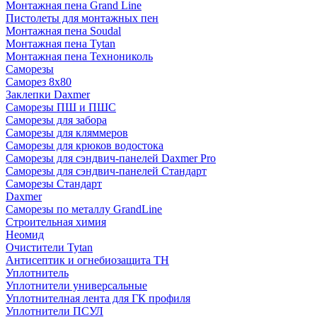
Монтажная пена Grand Linе
Пистолеты для монтажных пен
Монтажная пена Soudal
Монтажная пена Tytan
Монтажная пена Технониколь
Саморезы
Саморез 8х80
Заклепки Daxmer
Саморезы ПШ и ПШС
Саморезы для забора
Саморезы для кляммеров
Саморезы для крюков водостока
Саморезы для сэндвич-панелей Daxmer Pro
Саморезы для сэндвич-панелей Стандарт
Саморезы Стандарт
Daxmer
Саморезы по металлу GrandLine
Строительная химия
Неомид
Очистители Tytan
Антисептик и огнебиозащита ТН
Уплотнитель
Уплотнители универсальные
Уплотнителная лента для ГК профиля
Уплотнители ПСУЛ