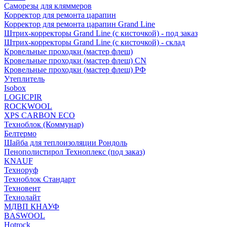
Саморезы для кляммеров
Корректор для ремонта царапин
Корректор для ремонта царапин Grand Line
Штрих-корректоры Grand Line (с кисточкой) - под заказ
Штрих-корректоры Grand Line (с кисточкой) - склад
Кровельные проходки (мастер флеш)
Кровельные проходки (мастер флеш) CN
Кровельные проходки (мастер флеш) РФ
Утеплитель
Isobox
LOGICPIR
ROCKWOOL
XPS CARBON ECO
Техноблок (Коммунар)
Белтермо
Шайба для теплоизоляции Рондоль
Пенополистирол Техноплекс (под заказ)
KNАUF
Технoруф
Техноблок Стандарт
Техновент
Технолайт
МДВП КНАУФ
BASWOOL
Hotrock