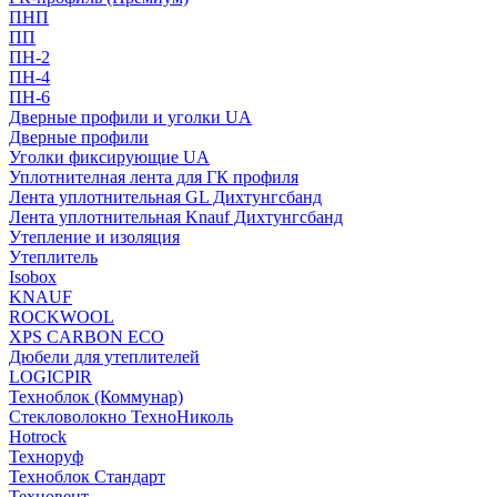
ПНП
ПП
ПН-2
ПН-4
ПН-6
Дверные профили и уголки UA
Дверные профили
Уголки фиксирующие UA
Уплотнителная лента для ГК профиля
Лента уплотнительная GL Дихтунгсбанд
Лента уплотнительная Knauf Дихтунгсбанд
Утепление и изоляция
Утеплитель
Isobox
KNAUF
ROCKWOOL
XPS CARBON ECO
Дюбели для утеплителей
LOGICPIR
Техноблок (Коммунар)
Стекловолокно ТехноНиколь
Hotrock
Технoруф
Техноблок Стандарт
Техновент