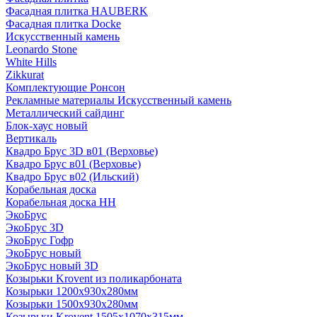
Фасадная плитка HAUBERK
Фасадная плитка Docke
Искусственный камень
Leonardo Stone
White Hills
Zikkurat
Комплектующие Ронсон
Рекламные материалы Искусственный камень
Металлический сайдинг
Блок-хаус новый
Вертикаль
Квадро Брус 3D в01 (Верховье)
Квадро Брус в01 (Верховье)
Квадро Брус в02 (Ильский)
Корабельная доска
Корабельная доска НН
ЭкоБрус
ЭкоБрус 3D
ЭкоБрус Гофр
ЭкоБрус новый
ЭкоБрус новый 3D
Козырьки Krovent из поликарбоната
Козырьки 1200х930х280мм
Козырьки 1500х930х280мм
Козырьки Krovent 1505х1070х315мм