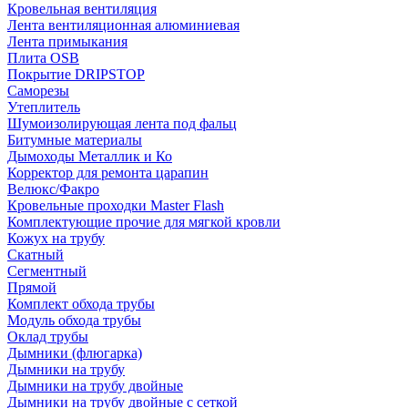
Кровельная вентиляция
Лента вентиляционная алюминиевая
Лента примыкания
Плита OSB
Покрытие DRIPSTOP
Саморезы
Утеплитель
Шумоизолирующая лента под фальц
Битумные материалы
Дымоходы Металлик и Ко
Корректор для ремонта царапин
Велюкс/Факро
Кровельные проходки Master Flash
Комплектующие прочие для мягкой кровли
Кожух на трубу
Скатный
Сегментный
Прямой
Комплект обхода трубы
Модуль обхода трубы
Оклад трубы
Дымники (флюгарка)
Дымники на трубу
Дымники на трубу двoйные
Дымники на трубу двoйные с сеткой