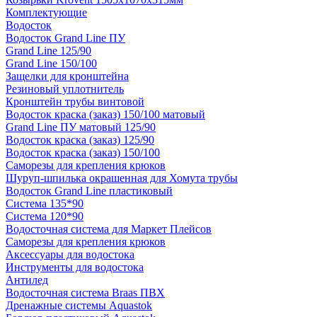
Комплектующие
Водосток
Водосток Grand Line ПУ
Grand Line 125/90
Grand Line 150/100
Защелки для кронштейна
Резиновый уплотнитель
Кронштейн трубы винтовой
Водосток краска (заказ) 150/100 матовый
Grand Line ПУ матовый 125/90
Водосток краска (заказ) 125/90
Водосток краска (заказ) 150/100
Саморезы для крепления крюков
Шуруп-шпилька окрашенная для Хомута трубы
Водосток Grand Line пластиковый
Система 135*90
Система 120*90
Водосточная система для Маркет Плейсов
Саморезы для крепления крюков
Аксессуары для водостока
Инструменты для водостока
Антилед
Водосточная система Braas ПВХ
Дренажные системы Aquastok