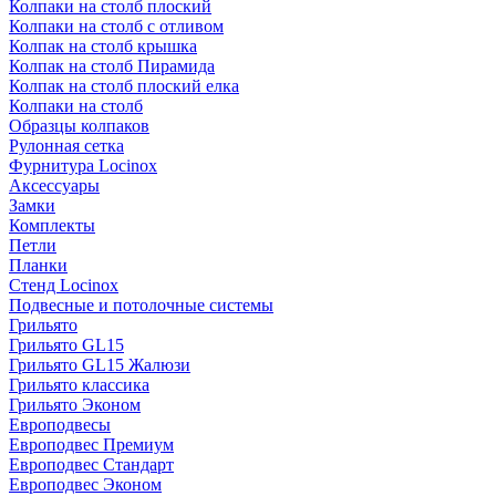
Колпаки на столб плоский
Колпаки на столб с отливом
Колпак на столб крышка
Колпак на столб Пирамида
Колпак на столб плоский елка
Колпаки на столб
Образцы колпаков
Рулонная сетка
Фурнитура Locinox
Аксессуары
Замки
Комплекты
Петли
Планки
Стенд Locinox
Подвесные и потолочные системы
Грильято
Грильято GL15
Грильято GL15 Жалюзи
Грильято классика
Грильято Эконом
Европодвесы
Европодвес Премиум
Европодвес Стандарт
Европодвес Эконом