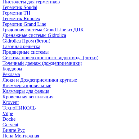
Пистолеты для герметиков
Герметик Soudal
Герметик ТН
Герметик Runotex
Герметик Grand Line
Грядочная система Grand Line из ДПК
Дренажные системы Gidrolica
Gidrolica Пром (бетон)
Газонная решетка
Придверные системы
Система поверхностного водоотвода (лотки)
Точечный дренаж (дождеприемники)
Бордюры
Рекламa
Люки и Дождеприемники круглые
Кляммеры кровельные
Кляммеры для фальца
Кровельная вентиляция
Krovent
ТехноНИКОЛЬ
Vilpe
Docke
Gervent
Вилпе Рус
Пена Монтажнaя