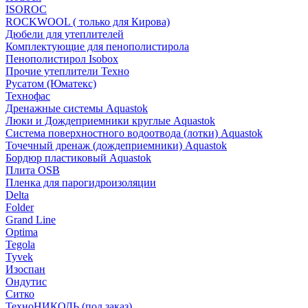
ISOROC
ROCKWOOL ( только для Кирова)
Дюбели для утеплителей
Комплектующие для пенополистирола
Пенополистирол Isobox
Прочие утеплители Техно
Русатом (Юматекс)
Технофас
Дренажные системы Aquastok
Люки и Дождеприемники круглые Aquastok
Система поверхностного водоотвода (лотки) Aquastok
Точечный дренаж (дождеприемники) Aquastok
Бордюр пластиковый Aquastok
Плита OSB
Пленка для парогидроизоляции
Delta
Folder
Grand Line
Optima
Tegola
Tyvek
Изоспан
Ондутис
Ситко
ТехноНИКОЛЬ (под заказ)