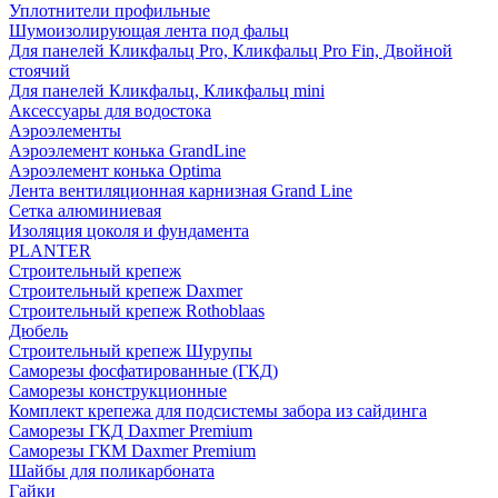
Уплотнители профильные
Шумоизолирующая лента под фальц
Для панелей Кликфальц Pro, Кликфальц Pro Fin, Двойной
стоячий
Для панелей Кликфальц, Кликфальц mini
Аксессуары для водостока
Аэроэлементы
Аэроэлемент конька GrandLine
Аэроэлемент конька Optima
Лента вентиляционная карнизная Grand Line
Сетка алюминиевая
Изоляция цоколя и фундамента
PLANTER
Строительный крепеж
Строительный крепеж Daxmer
Строительный крепеж Rothoblaas
Дюбель
Строительный крепеж Шурупы
Саморeзы фосфатированные (ГКД)
Саморезы конструкционные
Комплект крепежа для подсистемы забора из сайдинга
Саморезы ГКД Daxmer Premium
Саморезы ГКМ Daxmer Premium
Шайбы для поликарбоната
Гайки