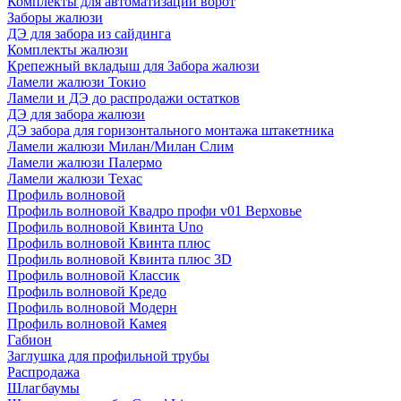
Комплекты для автоматизации ворот
Заборы жалюзи
ДЭ для забора из сайдинга
Комплекты жалюзи
Крепежный вкладыш для Забора жалюзи
Ламели жалюзи Токио
Ламели и ДЭ до распродажи остатков
ДЭ для забора жалюзи
ДЭ забора для горизонтального монтажа штакетника
Ламели жалюзи Милан/Милан Слим
Ламели жалюзи Палермо
Ламели жалюзи Техас
Профиль волновой
Профиль волновой Квадро профи v01 Верховье
Профиль волновой Квинта Uno
Профиль волновой Квинта плюс
Профиль волновой Квинта плюс 3D
Профиль волновой Классик
Профиль волновой Кредо
Профиль волновой Модерн
Профиль волновой Камея
Габион
Заглушка для профильной трубы
Распродажа
Шлагбаумы