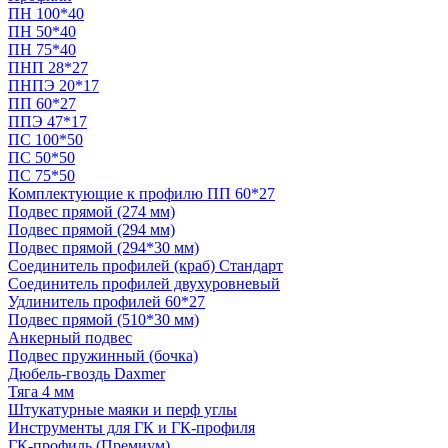
ПН 100*40
ПН 50*40
ПН 75*40
ПНП 28*27
ПНПЭ 20*17
ПП 60*27
ППЭ 47*17
ПС 100*50
ПС 50*50
ПС 75*50
Комплектующие к профилю ПП 60*27
Подвес прямой (274 мм)
Подвес прямой (294 мм)
Подвес прямой (294*30 мм)
Соединитель профилей (краб) Стандарт
Соединитель профилей двухуровневый
Удлинитель профилей 60*27
Подвес прямой (510*30 мм)
Анкерный подвес
Подвес пружинный (бочка)
Дюбель-гвоздь Daxmer
Тяга 4 мм
Штукатурные маяки и перф углы
Инструменты для ГК и ГК-профиля
ГК-профиль (Премиум)