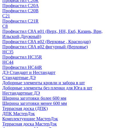
Профнастил С20R
Профнастил С20А
Профнастил С20В
C21
Профнастил С21R
C8
Профнастил С8A в01 (Верх, НН, Екб, Казань, Врн,
Ильский,Дружный)
Профнастил С8A в02 (Верховье , Краснодар)
Профнастил С8A в02 фигурный (Верховье)
HС35
Профнастил HC35R
НС44
Профнастил НС44R
ДЭ Стандарт и Нестандарт
Стандартные ДЭ
Доборные элементы кровли и забора в шт
Доборные элементы без пленки для Юга в шт
Нестандартные ДЭ
Ширина заготовки более 600 мм
Ширина заготовки менее 600 мм
Террасная доска (ДПК)
ДПК МастерДэк
Комплектующие МастерДэк
Террасная доска МастерДэк