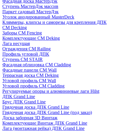
Фасадная доска МастерДэк
Ступень МастерДэк массив
Паркет садовый МастерДэк
Уголок анодированный MasterDeck
Кляммеры, клипсы и саморезы для крепления ДПК
CM Decking
Заборы CM Fencing
Комплектующие CM Deking
Лага несущая
Ограждения CM Railing
Профиль угловой ДПК
Ступень CM STAIR
Фасадная облицовка CM Cladding
Фасадные панели CM Wall
Террасная доска CM Deking
Угловой профиль CM Wall
Угловой профиль CM Cladding
Регулируемые опоры и алюминиевые лаги Hilst
ДПК Grand Line
Брус ДПК Grand Line
Грядочная доска ДПК Grand Line
Грядочная доска ДПК Grand Line (под заказ)
Доска заборная 3D Винтаж
Комплектующие Винтаж ДПК Grand Line
Лага (монтажная рейка) ДПК Grand Line