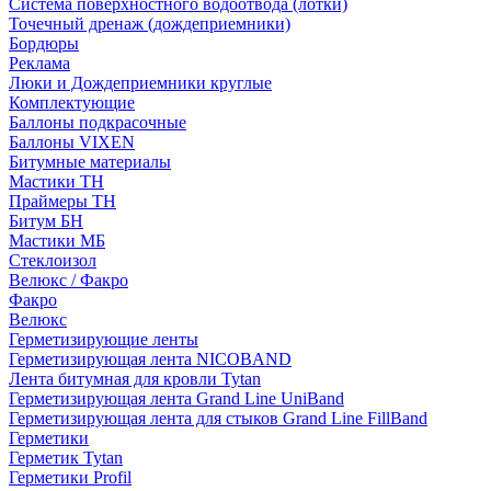
Система поверхностного водоотвода (лотки)
Точечный дренаж (дождеприемники)
Бордюры
Рекламa
Люки и Дождеприемники круглые
Комплектующие
Баллоны подкрасочные
Баллоны VIXEN
Битумные материалы
Мастики ТН
Праймеры ТН
Битум БН
Мастики МБ
Стеклоизол
Велюкс / Факро
Факро
Велюкс
Герметизирующие ленты
Герметизирующая лента NICOBAND
Лента битумная для кровли Tytan
Герметизирующая лента Grand Line UniBand
Герметизирующая лента для стыков Grand Line FillBand
Герметики
Герметик Tytan
Герметики Profil