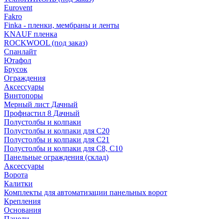
Eurovent
Fakro
Finka - пленки, мембраны и ленты
KNAUF пленка
ROCKWOOL (под заказ)
Спанлайт
Ютафол
Брусок
Ограждения
Аксессуары
Винтопоры
Мерный лист Дачный
Профнастил 8 Дачный
Полустолбы и колпаки
Полустолбы и колпаки для С20
Полустолбы и колпаки для С21
Полустолбы и колпаки для С8, С10
Панельные ограждения (склад)
Аксессуары
Ворота
Калитки
Комплекты для автоматизации панельных ворот
Крепления
Основания
Панели