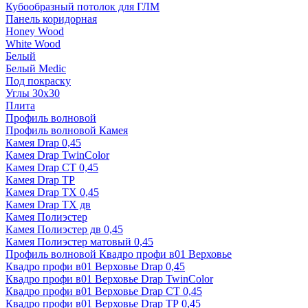
Кубообразный потолок для ГЛМ
Панель коридорная
Honey Wood
White Wood
Белый
Белый Medic
Под покраску
Углы 30х30
Плита
Профиль волновой
Профиль волновой Камея
Камея Drap 0,45
Камея Drap TwinColor
Камея Drap СТ 0,45
Камея Drap ТР
Камея Drap ТХ 0,45
Камея Drap ТХ дв
Камея Полиэстер
Камея Полиэстер дв 0,45
Камея Полиэстер матовый 0,45
Профиль волновой Квадро профи в01 Верховье
Квадро профи в01 Верховье Drap 0,45
Квадро профи в01 Верховье Drap TwinColor
Квадро профи в01 Верховье Drap СТ 0,45
Квадро профи в01 Верховье Drap ТР 0,45