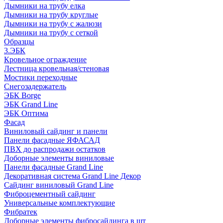
Дымники на трубу елка
Дымники на трубу круглые
Дымники на трубу с жалюзи
Дымники на трубу с сеткой
Образцы
3.ЭБК
Кровельное ограждение
Лестница кровельная/стеновая
Мостики переходные
Снегозадержатель
ЭБК Borge
ЭБК Grand Line
ЭБК Оптима
Фасад
Виниловый сайдинг и панели
Панели фасадные ЯФАСАД
ПВХ до распродажи остатков
Доборные элементы виниловые
Панели фасадные Grand Line
Декоративная система Grand Line Декор
Сайдинг виниловый Grand Line
Фиброцементный сайдинг
Универсальные комплектующие
Фибратек
Доборные элементы фибросайдинга в шт