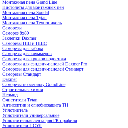
Монтажная пена Grand Linе
Пистолеты для монтажных пен
Монтажная пена Soudal
Монтажная пена Tytan
Монтажная пена Технониколь
Саморезы
Саморез 8х80
Заклепки Daxmer
Саморезы ПШ и ПШС
Саморезы для забора
Саморезы для кляммеров
Саморезы для крюков водостока
Саморезы для сэндвич-панелей Daxmer Pro
Саморезы для сэндвич-панелей Стандарт
Саморезы Стандарт
Daxmer
Саморезы по металлу GrandLine
Строительная химия
Неомид
Очистители Tytan
Антисептик и огнебиозащита ТН
Уплотнитель
Уплотнители универсальные
Уплотнителная лента для ГК профиля
Уплотнители ПСУЛ