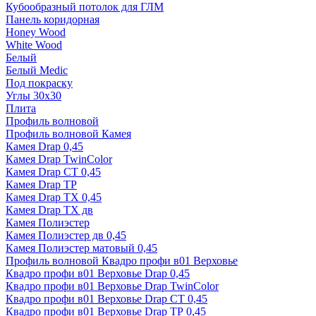
Кубообразный потолок для ГЛМ
Панель коридорная
Honey Wood
White Wood
Белый
Белый Medic
Под покраску
Углы 30х30
Плита
Профиль волновой
Профиль волновой Камея
Камея Drap 0,45
Камея Drap TwinColor
Камея Drap СТ 0,45
Камея Drap ТР
Камея Drap ТХ 0,45
Камея Drap ТХ дв
Камея Полиэстер
Камея Полиэстер дв 0,45
Камея Полиэстер матовый 0,45
Профиль волновой Квадро профи в01 Верховье
Квадро профи в01 Верховье Drap 0,45
Квадро профи в01 Верховье Drap TwinColor
Квадро профи в01 Верховье Drap СТ 0,45
Квадро профи в01 Верховье Drap ТР 0,45