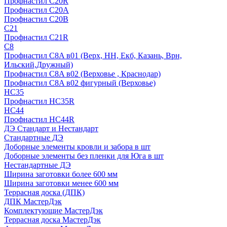
Профнастил С20R
Профнастил С20А
Профнастил С20В
C21
Профнастил С21R
C8
Профнастил С8A в01 (Верх, НН, Екб, Казань, Врн,
Ильский,Дружный)
Профнастил С8A в02 (Верховье , Краснодар)
Профнастил С8A в02 фигурный (Верховье)
HС35
Профнастил HC35R
НС44
Профнастил НС44R
ДЭ Стандарт и Нестандарт
Стандартные ДЭ
Доборные элементы кровли и забора в шт
Доборные элементы без пленки для Юга в шт
Нестандартные ДЭ
Ширина заготовки более 600 мм
Ширина заготовки менее 600 мм
Террасная доска (ДПК)
ДПК МастерДэк
Комплектующие МастерДэк
Террасная доска МастерДэк