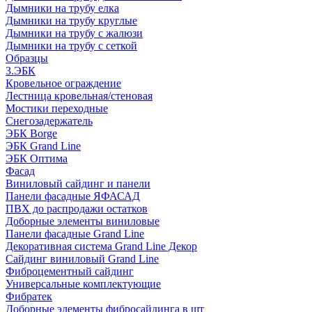
Дымники на трубу елка
Дымники на трубу круглые
Дымники на трубу с жалюзи
Дымники на трубу с сеткой
Образцы
3.ЭБК
Кровельное ограждение
Лестница кровельная/стеновая
Мостики переходные
Снегозадержатель
ЭБК Borge
ЭБК Grand Line
ЭБК Оптима
Фасад
Виниловый сайдинг и панели
Панели фасадные ЯФАСАД
ПВХ до распродажи остатков
Доборные элементы виниловые
Панели фасадные Grand Line
Декоративная система Grand Line Декор
Сайдинг виниловый Grand Line
Фиброцементный сайдинг
Универсальные комплектующие
Фибратек
Доборные элементы фибросайдинга в шт