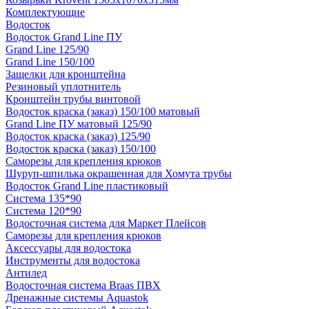
Комплектующие
Водосток
Водосток Grand Line ПУ
Grand Line 125/90
Grand Line 150/100
Защелки для кронштейна
Резиновый уплотнитель
Кронштейн трубы винтовой
Водосток краска (заказ) 150/100 матовый
Grand Line ПУ матовый 125/90
Водосток краска (заказ) 125/90
Водосток краска (заказ) 150/100
Саморезы для крепления крюков
Шуруп-шпилька окрашенная для Хомута трубы
Водосток Grand Line пластиковый
Система 135*90
Система 120*90
Водосточная система для Маркет Плейсов
Саморезы для крепления крюков
Аксессуары для водостока
Инструменты для водостока
Антилед
Водосточная система Braas ПВХ
Дренажные системы Aquastok