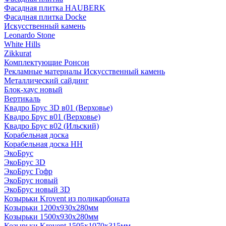
Фасадная плитка HAUBERK
Фасадная плитка Docke
Искусственный камень
Leonardo Stone
White Hills
Zikkurat
Комплектующие Ронсон
Рекламные материалы Искусственный камень
Металлический сайдинг
Блок-хаус новый
Вертикаль
Квадро Брус 3D в01 (Верховье)
Квадро Брус в01 (Верховье)
Квадро Брус в02 (Ильский)
Корабельная доска
Корабельная доска НН
ЭкоБрус
ЭкоБрус 3D
ЭкоБрус Гофр
ЭкоБрус новый
ЭкоБрус новый 3D
Козырьки Krovent из поликарбоната
Козырьки 1200х930х280мм
Козырьки 1500х930х280мм
Козырьки Krovent 1505х1070х315мм