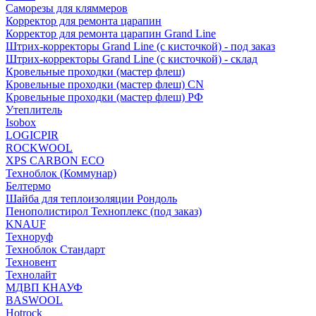
Саморезы для кляммеров
Корректор для ремонта царапин
Корректор для ремонта царапин Grand Line
Штрих-корректоры Grand Line (с кисточкой) - под заказ
Штрих-корректоры Grand Line (с кисточкой) - склад
Кровельные проходки (мастер флеш)
Кровельные проходки (мастер флеш) CN
Кровельные проходки (мастер флеш) РФ
Утеплитель
Isobox
LOGICPIR
ROCKWOOL
XPS CARBON ECO
Техноблок (Коммунар)
Белтермо
Шайба для теплоизоляции Рондоль
Пенополистирол Техноплекс (под заказ)
KNАUF
Технoруф
Техноблок Стандарт
Техновент
Технолайт
МДВП КНАУФ
BASWOOL
Hotrock