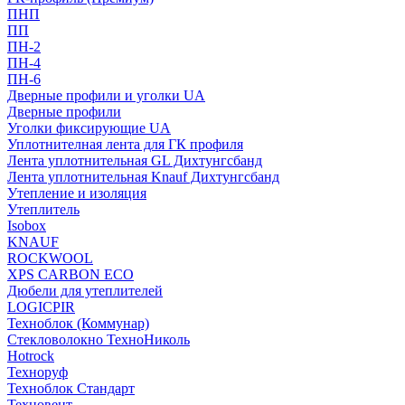
ПНП
ПП
ПН-2
ПН-4
ПН-6
Дверные профили и уголки UA
Дверные профили
Уголки фиксирующие UA
Уплотнителная лента для ГК профиля
Лента уплотнительная GL Дихтунгсбанд
Лента уплотнительная Knauf Дихтунгсбанд
Утепление и изоляция
Утеплитель
Isobox
KNAUF
ROCKWOOL
XPS CARBON ECO
Дюбели для утеплителей
LOGICPIR
Техноблок (Коммунар)
Стекловолокно ТехноНиколь
Hotrock
Технoруф
Техноблок Стандарт
Техновент