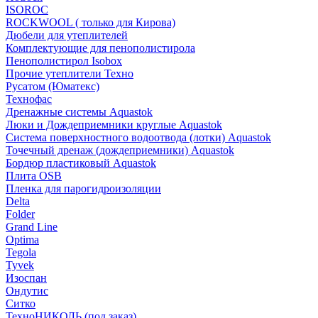
ISOROC
ROCKWOOL ( только для Кирова)
Дюбели для утеплителей
Комплектующие для пенополистирола
Пенополистирол Isobox
Прочие утеплители Техно
Русатом (Юматекс)
Технофас
Дренажные системы Aquastok
Люки и Дождеприемники круглые Aquastok
Система поверхностного водоотвода (лотки) Aquastok
Точечный дренаж (дождеприемники) Aquastok
Бордюр пластиковый Aquastok
Плита OSB
Пленка для парогидроизоляции
Delta
Folder
Grand Line
Optima
Tegola
Tyvek
Изоспан
Ондутис
Ситко
ТехноНИКОЛЬ (под заказ)