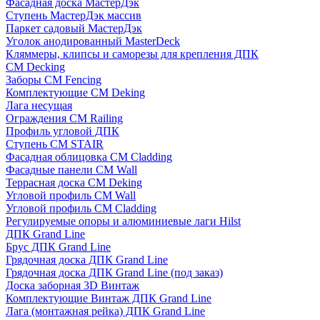
Фасадная доска МастерДэк
Ступень МастерДэк массив
Паркет садовый МастерДэк
Уголок анодированный MasterDeck
Кляммеры, клипсы и саморезы для крепления ДПК
CM Decking
Заборы CM Fencing
Комплектующие CM Deking
Лага несущая
Ограждения CM Railing
Профиль угловой ДПК
Ступень CM STAIR
Фасадная облицовка CM Cladding
Фасадные панели CM Wall
Террасная доска CM Deking
Угловой профиль CM Wall
Угловой профиль CM Cladding
Регулируемые опоры и алюминиевые лаги Hilst
ДПК Grand Line
Брус ДПК Grand Line
Грядочная доска ДПК Grand Line
Грядочная доска ДПК Grand Line (под заказ)
Доска заборная 3D Винтаж
Комплектующие Винтаж ДПК Grand Line
Лага (монтажная рейка) ДПК Grand Line