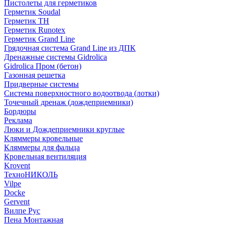
Пистолеты для герметиков
Герметик Soudal
Герметик ТН
Герметик Runotex
Герметик Grand Line
Грядочная система Grand Line из ДПК
Дренажные системы Gidrolica
Gidrolica Пром (бетон)
Газонная решетка
Придверные системы
Система поверхностного водоотвода (лотки)
Точечный дренаж (дождеприемники)
Бордюры
Рекламa
Люки и Дождеприемники круглые
Кляммеры кровельные
Кляммеры для фальца
Кровельная вентиляция
Krovent
ТехноНИКОЛЬ
Vilpe
Docke
Gervent
Вилпе Рус
Пена Монтажнaя