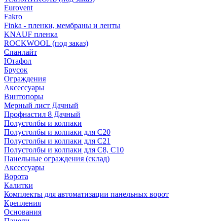
Eurovent
Fakro
Finka - пленки, мембраны и ленты
KNAUF пленка
ROCKWOOL (под заказ)
Спанлайт
Ютафол
Брусок
Ограждения
Аксессуары
Винтопоры
Мерный лист Дачный
Профнастил 8 Дачный
Полустолбы и колпаки
Полустолбы и колпаки для С20
Полустолбы и колпаки для С21
Полустолбы и колпаки для С8, С10
Панельные ограждения (склад)
Аксессуары
Ворота
Калитки
Комплекты для автоматизации панельных ворот
Крепления
Основания
Панели