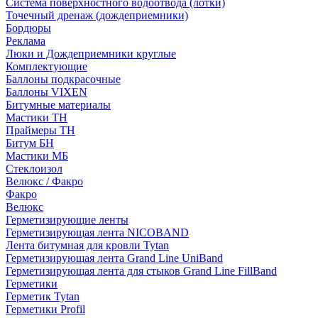
Система поверхностного водоотвода (лотки)
Точечный дренаж (дождеприемники)
Бордюры
Рекламa
Люки и Дождеприемники круглые
Комплектующие
Баллоны подкрасочные
Баллоны VIXEN
Битумные материалы
Мастики ТН
Праймеры ТН
Битум БН
Мастики МБ
Стеклоизол
Велюкс / Факро
Факро
Велюкс
Герметизирующие ленты
Герметизирующая лента NICOBAND
Лента битумная для кровли Tytan
Герметизирующая лента Grand Line UniBand
Герметизирующая лента для стыков Grand Line FillBand
Герметики
Герметик Tytan
Герметики Profil