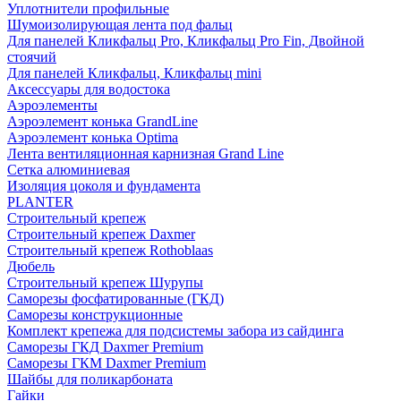
Уплотнители профильные
Шумоизолирующая лента под фальц
Для панелей Кликфальц Pro, Кликфальц Pro Fin, Двойной
стоячий
Для панелей Кликфальц, Кликфальц mini
Аксессуары для водостока
Аэроэлементы
Аэроэлемент конька GrandLine
Аэроэлемент конька Optima
Лента вентиляционная карнизная Grand Line
Сетка алюминиевая
Изоляция цоколя и фундамента
PLANTER
Строительный крепеж
Строительный крепеж Daxmer
Строительный крепеж Rothoblaas
Дюбель
Строительный крепеж Шурупы
Саморeзы фосфатированные (ГКД)
Саморезы конструкционные
Комплект крепежа для подсистемы забора из сайдинга
Саморезы ГКД Daxmer Premium
Саморезы ГКМ Daxmer Premium
Шайбы для поликарбоната
Гайки