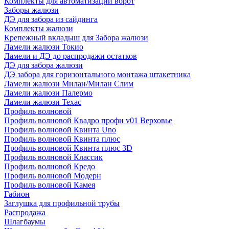
Комплекты для автоматизации ворот
Заборы жалюзи
ДЭ для забора из сайдинга
Комплекты жалюзи
Крепежный вкладыш для Забора жалюзи
Ламели жалюзи Токио
Ламели и ДЭ до распродажи остатков
ДЭ для забора жалюзи
ДЭ забора для горизонтального монтажа штакетника
Ламели жалюзи Милан/Милан Слим
Ламели жалюзи Палермо
Ламели жалюзи Техас
Профиль волновой
Профиль волновой Квадро профи v01 Верховье
Профиль волновой Квинта Uno
Профиль волновой Квинта плюс
Профиль волновой Квинта плюс 3D
Профиль волновой Классик
Профиль волновой Кредо
Профиль волновой Модерн
Профиль волновой Камея
Габион
Заглушка для профильной трубы
Распродажа
Шлагбаумы