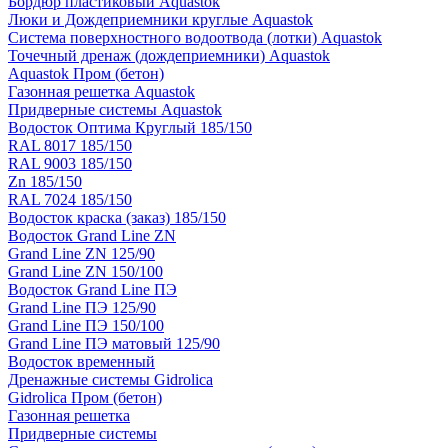
Бордюр пластиковый Aquastok
Люки и Дождеприемники круглые Aquastok
Система поверхностного водоотвода (лотки) Aquastok
Точечный дренаж (дождеприемники) Aquastok
Aquastok Пром (бетон)
Газонная решетка Aquastok
Придверные системы Aquastok
Водосток Оптима Круглый 185/150
RAL 8017 185/150
RAL 9003 185/150
Zn 185/150
RAL 7024 185/150
Водосток краска (заказ) 185/150
Водосток Grand Line ZN
Grand Line ZN 125/90
Grand Line ZN 150/100
Водосток Grand Line ПЭ
Grand Line ПЭ 125/90
Grand Line ПЭ 150/100
Grand Line ПЭ матовый 125/90
Водосток временный
Дренажные системы Gidrolica
Gidrolica Пром (бетон)
Газонная решетка
Придверные системы