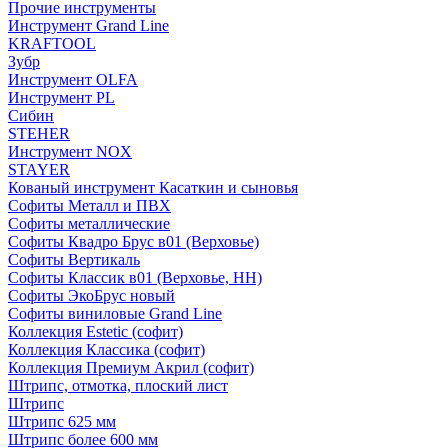
Прочие инструменты
Инструмент Grand Line
KRAFTOOL
Зубр
Инструмент OLFA
Инструмент PL
Сибин
STEHER
Инструмент NOX
STAYER
Кованый инструмент Касаткин и сыновья
Софиты Металл и ПВХ
Софиты металлические
Софиты Квадро Брус в01 (Верховье)
Софиты Вертикаль
Софиты Классик в01 (Верховье, НН)
Софиты ЭкоБрус новый
Софиты виниловые Grand Line
Коллекция Estetic (софит)
Коллекция Классика (софит)
Коллекция Премиум Акрил (софит)
Штрипс, отмотка, плоский лист
Штрипс
Штрипс 625 мм
Штрипс более 600 мм