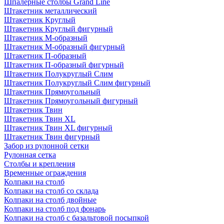
Шпалерные столбы Grand Line
Штакетник металлический
Штакетник Круглый
Штакетник Круглый фигурный
Штакетник М-образный
Штакетник М-образный фигурный
Штакетник П-образный
Штакетник П-образный фигурный
Штакетник Полукруглый Слим
Штакетник Полукруглый Слим фигурный
Штакетник Прямоугольный
Штакетник Прямоугольный фигурный
Штакетник Твин
Штакетник Твин XL
Штакетник Твин XL фигурный
Штакетник Твин фигурный
Забор из рулонной сетки
Рулонная сетка
Столбы и крепления
Временные ограждения
Колпаки на столб
Колпаки на столб со склада
Колпаки на столб двoйные
Колпаки на столб под фонарь
Колпаки на столб с базальтовой посыпкой