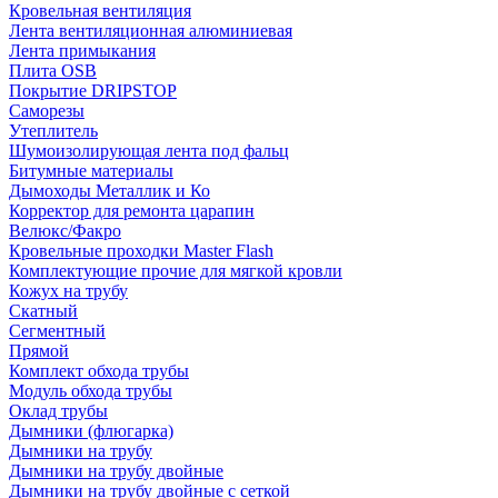
Кровельная вентиляция
Лента вентиляционная алюминиевая
Лента примыкания
Плита OSB
Покрытие DRIPSTOP
Саморезы
Утеплитель
Шумоизолирующая лента под фальц
Битумные материалы
Дымоходы Металлик и Ко
Корректор для ремонта царапин
Велюкс/Факро
Кровельные проходки Master Flash
Комплектующие прочие для мягкой кровли
Кожух на трубу
Скатный
Сегментный
Прямой
Комплект обхода трубы
Модуль обхода трубы
Оклад трубы
Дымники (флюгарка)
Дымники на трубу
Дымники на трубу двoйные
Дымники на трубу двoйные с сеткой