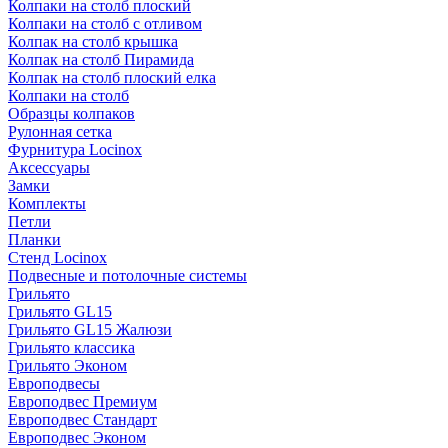
Колпаки на столб плоский
Колпаки на столб с отливом
Колпак на столб крышка
Колпак на столб Пирамида
Колпак на столб плоский елка
Колпаки на столб
Образцы колпаков
Рулонная сетка
Фурнитура Locinox
Аксессуары
Замки
Комплекты
Петли
Планки
Стенд Locinox
Подвесные и потолочные системы
Грильято
Грильято GL15
Грильято GL15 Жалюзи
Грильято классика
Грильято Эконом
Европодвесы
Европодвес Премиум
Европодвес Стандарт
Европодвес Эконом