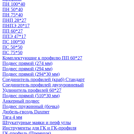
ПН 100*40
ПН 50*40
ПН 75*40
ПНП 28*27
ПНПЭ 20*17
ПП 60*27
ППЭ 47*17
ПС 100*50
ПС 50*50
ПС 75*50
Комплектующие к профилю ПП 60*27
Подвес прямой (274 мм)
Подвес прямой (294 мм)
Подвес прямой (294*30 мм)
Соединитель профилей (краб) Стандарт
Соединитель профилей двухуровневый
Удлинитель профилей 60*27
Подвес прямой (510*30 мм)
Анкерный подвес
Подвес пружинный (бочка)
Дюбель-гвоздь Daxmer
Тяга 4 мм
Штукатурные маяки и перф углы
Инструменты для ГК и ГК-профиля
ГК-профиль (Премиум)