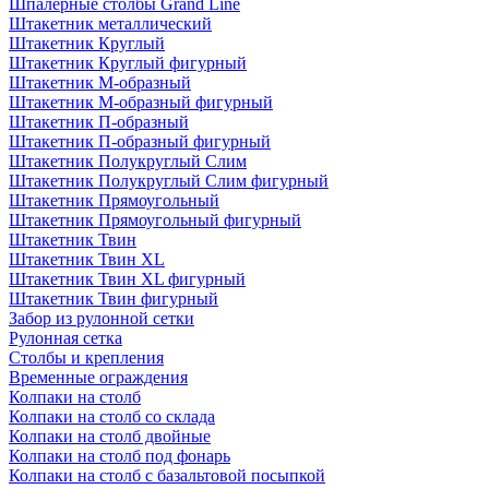
Шпалерные столбы Grand Line
Штакетник металлический
Штакетник Круглый
Штакетник Круглый фигурный
Штакетник М-образный
Штакетник М-образный фигурный
Штакетник П-образный
Штакетник П-образный фигурный
Штакетник Полукруглый Слим
Штакетник Полукруглый Слим фигурный
Штакетник Прямоугольный
Штакетник Прямоугольный фигурный
Штакетник Твин
Штакетник Твин XL
Штакетник Твин XL фигурный
Штакетник Твин фигурный
Забор из рулонной сетки
Рулонная сетка
Столбы и крепления
Временные ограждения
Колпаки на столб
Колпаки на столб со склада
Колпаки на столб двoйные
Колпаки на столб под фонарь
Колпаки на столб с базальтовой посыпкой