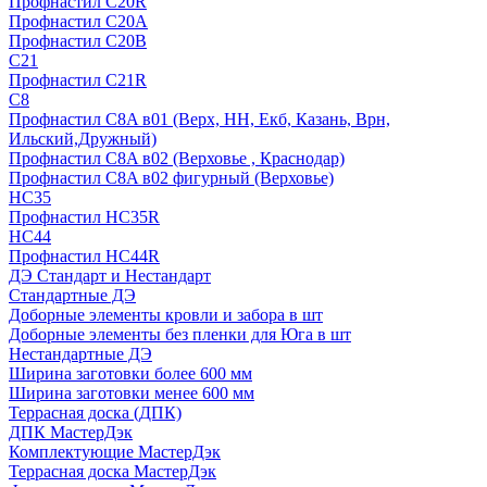
Профнастил С20R
Профнастил С20А
Профнастил С20В
C21
Профнастил С21R
C8
Профнастил С8A в01 (Верх, НН, Екб, Казань, Врн,
Ильский,Дружный)
Профнастил С8A в02 (Верховье , Краснодар)
Профнастил С8A в02 фигурный (Верховье)
HС35
Профнастил HC35R
НС44
Профнастил НС44R
ДЭ Стандарт и Нестандарт
Стандартные ДЭ
Доборные элементы кровли и забора в шт
Доборные элементы без пленки для Юга в шт
Нестандартные ДЭ
Ширина заготовки более 600 мм
Ширина заготовки менее 600 мм
Террасная доска (ДПК)
ДПК МастерДэк
Комплектующие МастерДэк
Террасная доска МастерДэк