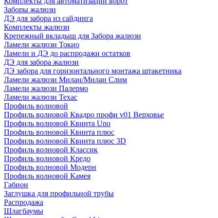
Комплекты для автоматизации ворот
Заборы жалюзи
ДЭ для забора из сайдинга
Комплекты жалюзи
Крепежный вкладыш для Забора жалюзи
Ламели жалюзи Токио
Ламели и ДЭ до распродажи остатков
ДЭ для забора жалюзи
ДЭ забора для горизонтального монтажа штакетника
Ламели жалюзи Милан/Милан Слим
Ламели жалюзи Палермо
Ламели жалюзи Техас
Профиль волновой
Профиль волновой Квадро профи v01 Верховье
Профиль волновой Квинта Uno
Профиль волновой Квинта плюс
Профиль волновой Квинта плюс 3D
Профиль волновой Классик
Профиль волновой Кредо
Профиль волновой Модерн
Профиль волновой Камея
Габион
Заглушка для профильной трубы
Распродажа
Шлагбаумы