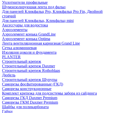
Уплотнители профильные
Шумоизолирующая лента под фальц
Для панелей Кликфальц Pro, Кликфальц Pro Fin, Двойной
стоячий
Для панелей Кликфальц, Кликфальц mini
Аксессуары для водостока
Аэроэлементы
Аэроэлемент конька GrandLine
Аэроэлемент конька Optima
Лента вентиляционная карнизная Grand Line
Сетка алюминиевая
Изоляция цоколя и фундамента
PLANTER
Строительный крепеж
Строительный крепеж Daxmer
Строительный крепеж Rothoblaas
Дюбель
Строительный крепеж Шурупы
Саморeзы фосфатированные (ГКД)
Саморезы конструкционные
Комплект крепежа для подсистемы забора из сайдинга
Саморезы ГКД Daxmer Premium
Саморезы ГКМ Daxmer Premium
Шайбы для поликарбоната
Гайки