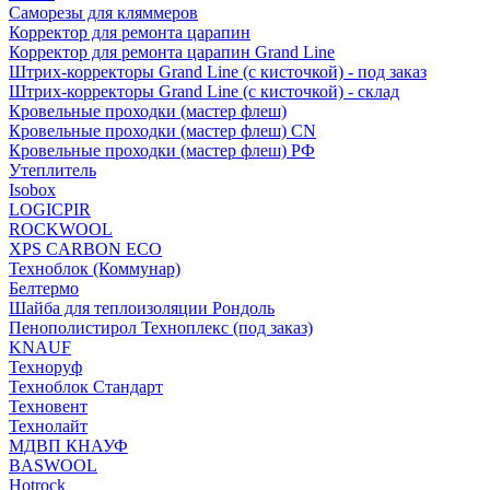
Саморезы для кляммеров
Корректор для ремонта царапин
Корректор для ремонта царапин Grand Line
Штрих-корректоры Grand Line (с кисточкой) - под заказ
Штрих-корректоры Grand Line (с кисточкой) - склад
Кровельные проходки (мастер флеш)
Кровельные проходки (мастер флеш) CN
Кровельные проходки (мастер флеш) РФ
Утеплитель
Isobox
LOGICPIR
ROCKWOOL
XPS CARBON ECO
Техноблок (Коммунар)
Белтермо
Шайба для теплоизоляции Рондоль
Пенополистирол Техноплекс (под заказ)
KNАUF
Технoруф
Техноблок Стандарт
Техновент
Технолайт
МДВП КНАУФ
BASWOOL
Hotrock