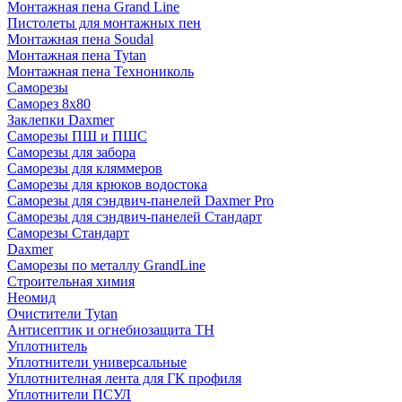
Монтажная пена Grand Linе
Пистолеты для монтажных пен
Монтажная пена Soudal
Монтажная пена Tytan
Монтажная пена Технониколь
Саморезы
Саморез 8х80
Заклепки Daxmer
Саморезы ПШ и ПШС
Саморезы для забора
Саморезы для кляммеров
Саморезы для крюков водостока
Саморезы для сэндвич-панелей Daxmer Pro
Саморезы для сэндвич-панелей Стандарт
Саморезы Стандарт
Daxmer
Саморезы по металлу GrandLine
Строительная химия
Неомид
Очистители Tytan
Антисептик и огнебиозащита ТН
Уплотнитель
Уплотнители универсальные
Уплотнителная лента для ГК профиля
Уплотнители ПСУЛ