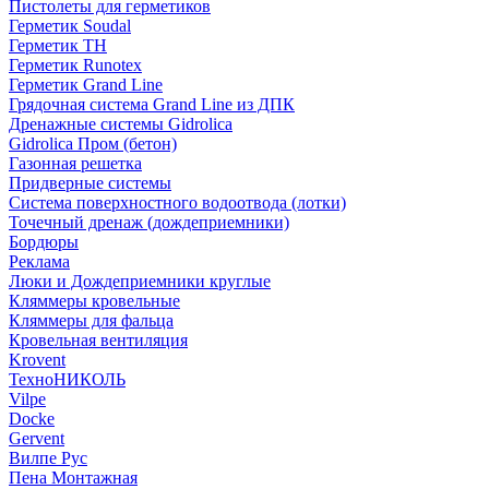
Пистолеты для герметиков
Герметик Soudal
Герметик ТН
Герметик Runotex
Герметик Grand Line
Грядочная система Grand Line из ДПК
Дренажные системы Gidrolica
Gidrolica Пром (бетон)
Газонная решетка
Придверные системы
Система поверхностного водоотвода (лотки)
Точечный дренаж (дождеприемники)
Бордюры
Рекламa
Люки и Дождеприемники круглые
Кляммеры кровельные
Кляммеры для фальца
Кровельная вентиляция
Krovent
ТехноНИКОЛЬ
Vilpe
Docke
Gervent
Вилпе Рус
Пена Монтажнaя