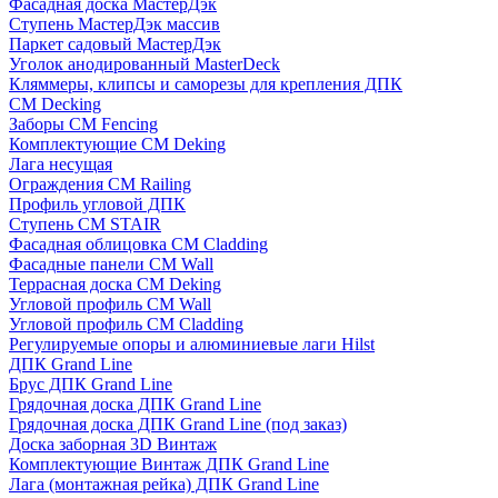
Фасадная доска МастерДэк
Ступень МастерДэк массив
Паркет садовый МастерДэк
Уголок анодированный MasterDeck
Кляммеры, клипсы и саморезы для крепления ДПК
CM Decking
Заборы CM Fencing
Комплектующие CM Deking
Лага несущая
Ограждения CM Railing
Профиль угловой ДПК
Ступень CM STAIR
Фасадная облицовка CM Cladding
Фасадные панели CM Wall
Террасная доска CM Deking
Угловой профиль CM Wall
Угловой профиль CM Cladding
Регулируемые опоры и алюминиевые лаги Hilst
ДПК Grand Line
Брус ДПК Grand Line
Грядочная доска ДПК Grand Line
Грядочная доска ДПК Grand Line (под заказ)
Доска заборная 3D Винтаж
Комплектующие Винтаж ДПК Grand Line
Лага (монтажная рейка) ДПК Grand Line