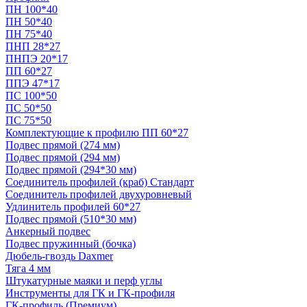
ПН 100*40
ПН 50*40
ПН 75*40
ПНП 28*27
ПНПЭ 20*17
ПП 60*27
ППЭ 47*17
ПС 100*50
ПС 50*50
ПС 75*50
Комплектующие к профилю ПП 60*27
Подвес прямой (274 мм)
Подвес прямой (294 мм)
Подвес прямой (294*30 мм)
Соединитель профилей (краб) Стандарт
Соединитель профилей двухуровневый
Удлинитель профилей 60*27
Подвес прямой (510*30 мм)
Анкерный подвес
Подвес пружинный (бочка)
Дюбель-гвоздь Daxmer
Тяга 4 мм
Штукатурные маяки и перф углы
Инструменты для ГК и ГК-профиля
ГК-профиль (Премиум)