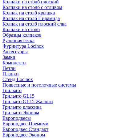
Колпаки на столб плоский
Колпаки на столб с отливом
Колпак на столб крышка
Колпак на столб Пирамида
Колпак на столб плоский елка
Колпаки на столб
Образцы колпаков
Рулонная сетка
Фурнитура Locinox
Аксессуары
Замки
Комплекты
Петли
Планки
Стенд Locinox
Подвесные и потолочные системы
Грильято
Грильято GL15
Грильято GL15 Жалюзи
Грильято классика
Грильято Эконом
Европодвесы
Европодвес Премиум
Европодвес Стандарт
Европодвес Эконом