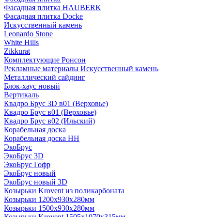
Фасадная плитка HAUBERK
Фасадная плитка Docke
Искусственный камень
Leonardo Stone
White Hills
Zikkurat
Комплектующие Ронсон
Рекламные материалы Искусственный камень
Металлический сайдинг
Блок-хаус новый
Вертикаль
Квадро Брус 3D в01 (Верховье)
Квадро Брус в01 (Верховье)
Квадро Брус в02 (Ильский)
Корабельная доска
Корабельная доска НН
ЭкоБрус
ЭкоБрус 3D
ЭкоБрус Гофр
ЭкоБрус новый
ЭкоБрус новый 3D
Козырьки Krovent из поликарбоната
Козырьки 1200х930х280мм
Козырьки 1500х930х280мм
Козырьки Krovent 1505х1070х315мм