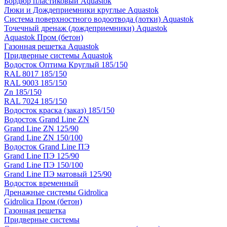
Бордюр пластиковый Aquastok
Люки и Дождеприемники круглые Aquastok
Система поверхностного водоотвода (лотки) Aquastok
Точечный дренаж (дождеприемники) Aquastok
Aquastok Пром (бетон)
Газонная решетка Aquastok
Придверные системы Aquastok
Водосток Оптима Круглый 185/150
RAL 8017 185/150
RAL 9003 185/150
Zn 185/150
RAL 7024 185/150
Водосток краска (заказ) 185/150
Водосток Grand Line ZN
Grand Line ZN 125/90
Grand Line ZN 150/100
Водосток Grand Line ПЭ
Grand Line ПЭ 125/90
Grand Line ПЭ 150/100
Grand Line ПЭ матовый 125/90
Водосток временный
Дренажные системы Gidrolica
Gidrolica Пром (бетон)
Газонная решетка
Придверные системы