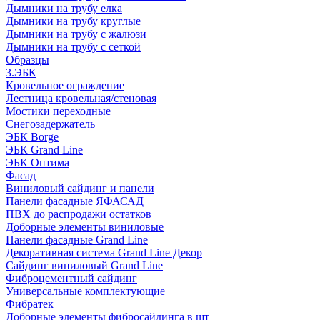
Дымники на трубу елка
Дымники на трубу круглые
Дымники на трубу с жалюзи
Дымники на трубу с сеткой
Образцы
3.ЭБК
Кровельное ограждение
Лестница кровельная/стеновая
Мостики переходные
Снегозадержатель
ЭБК Borge
ЭБК Grand Line
ЭБК Оптима
Фасад
Виниловый сайдинг и панели
Панели фасадные ЯФАСАД
ПВХ до распродажи остатков
Доборные элементы виниловые
Панели фасадные Grand Line
Декоративная система Grand Line Декор
Сайдинг виниловый Grand Line
Фиброцементный сайдинг
Универсальные комплектующие
Фибратек
Доборные элементы фибросайдинга в шт