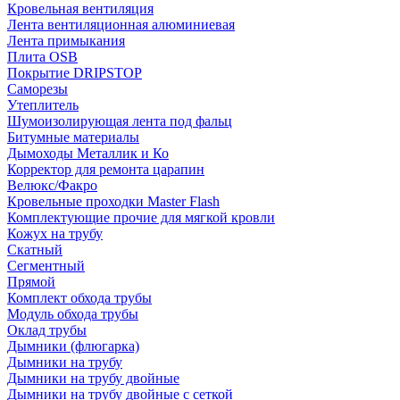
Кровельная вентиляция
Лента вентиляционная алюминиевая
Лента примыкания
Плита OSB
Покрытие DRIPSTOP
Саморезы
Утеплитель
Шумоизолирующая лента под фальц
Битумные материалы
Дымоходы Металлик и Ко
Корректор для ремонта царапин
Велюкс/Факро
Кровельные проходки Master Flash
Комплектующие прочие для мягкой кровли
Кожух на трубу
Скатный
Сегментный
Прямой
Комплект обхода трубы
Модуль обхода трубы
Оклад трубы
Дымники (флюгарка)
Дымники на трубу
Дымники на трубу двoйные
Дымники на трубу двoйные с сеткой