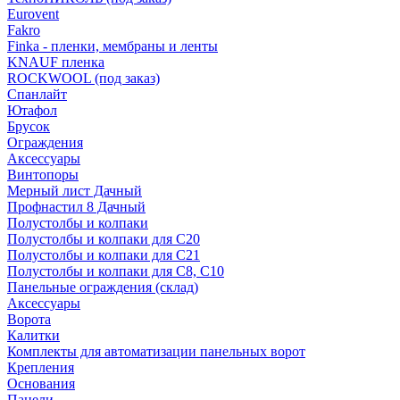
Eurovent
Fakro
Finka - пленки, мембраны и ленты
KNAUF пленка
ROCKWOOL (под заказ)
Спанлайт
Ютафол
Брусок
Ограждения
Аксессуары
Винтопоры
Мерный лист Дачный
Профнастил 8 Дачный
Полустолбы и колпаки
Полустолбы и колпаки для С20
Полустолбы и колпаки для С21
Полустолбы и колпаки для С8, С10
Панельные ограждения (склад)
Аксессуары
Ворота
Калитки
Комплекты для автоматизации панельных ворот
Крепления
Основания
Панели