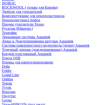
ISOROC
ROCKWOOL ( только для Кирова)
Дюбели для утеплителей
Комплектующие для пенополистирола
Пенополистирол Isobox
Прочие утеплители Техно
Русатом (Юматекс)
Технофас
Дренажные системы Aquastok
Люки и Дождеприемники круглые Aquastok
Система поверхностного водоотвода (лотки) Aquastok
Точечный дренаж (дождеприемники) Aquastok
Бордюр пластиковый Aquastok
Плита OSB
Пленка для парогидроизоляции
Delta
Folder
Grand Line
Optima
Tegola
Tyvek
Изоспан
Ондутис
Ситко
ТехноНИКОЛЬ (под заказ)