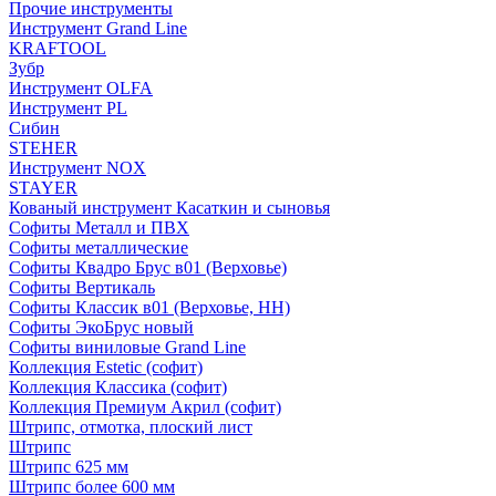
Прочие инструменты
Инструмент Grand Line
KRAFTOOL
Зубр
Инструмент OLFA
Инструмент PL
Сибин
STEHER
Инструмент NOX
STAYER
Кованый инструмент Касаткин и сыновья
Софиты Металл и ПВХ
Софиты металлические
Софиты Квадро Брус в01 (Верховье)
Софиты Вертикаль
Софиты Классик в01 (Верховье, НН)
Софиты ЭкоБрус новый
Софиты виниловые Grand Line
Коллекция Estetic (софит)
Коллекция Классика (софит)
Коллекция Премиум Акрил (софит)
Штрипс, отмотка, плоский лист
Штрипс
Штрипс 625 мм
Штрипс более 600 мм