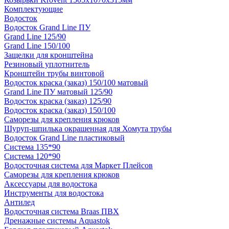
Комплектующие
Водосток
Водосток Grand Line ПУ
Grand Line 125/90
Grand Line 150/100
Защелки для кронштейна
Резиновый уплотнитель
Кронштейн трубы винтовой
Водосток краска (заказ) 150/100 матовый
Grand Line ПУ матовый 125/90
Водосток краска (заказ) 125/90
Водосток краска (заказ) 150/100
Саморезы для крепления крюков
Шуруп-шпилька окрашенная для Хомута трубы
Водосток Grand Line пластиковый
Система 135*90
Система 120*90
Водосточная система для Маркет Плейсов
Саморезы для крепления крюков
Аксессуары для водостока
Инструменты для водостока
Антилед
Водосточная система Braas ПВХ
Дренажные системы Aquastok