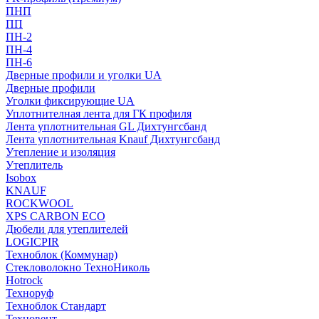
ПНП
ПП
ПН-2
ПН-4
ПН-6
Дверные профили и уголки UA
Дверные профили
Уголки фиксирующие UA
Уплотнителная лента для ГК профиля
Лента уплотнительная GL Дихтунгсбанд
Лента уплотнительная Knauf Дихтунгсбанд
Утепление и изоляция
Утеплитель
Isobox
KNAUF
ROCKWOOL
XPS CARBON ECO
Дюбели для утеплителей
LOGICPIR
Техноблок (Коммунар)
Стекловолокно ТехноНиколь
Hotrock
Технoруф
Техноблок Стандарт
Техновент