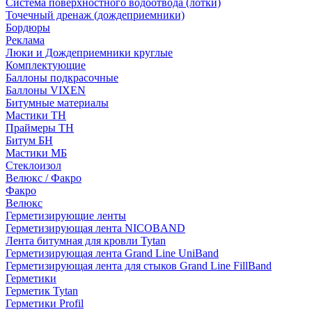
Система поверхностного водоотвода (лотки)
Точечный дренаж (дождеприемники)
Бордюры
Рекламa
Люки и Дождеприемники круглые
Комплектующие
Баллоны подкрасочные
Баллоны VIXEN
Битумные материалы
Мастики ТН
Праймеры ТН
Битум БН
Мастики МБ
Стеклоизол
Велюкс / Факро
Факро
Велюкс
Герметизирующие ленты
Герметизирующая лента NICOBAND
Лента битумная для кровли Tytan
Герметизирующая лента Grand Line UniBand
Герметизирующая лента для стыков Grand Line FillBand
Герметики
Герметик Tytan
Герметики Profil