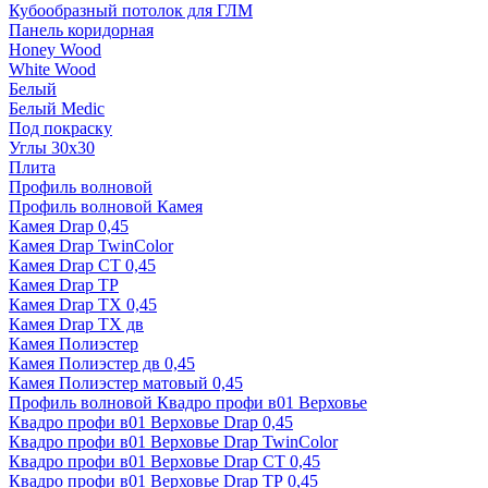
Кубообразный потолок для ГЛМ
Панель коридорная
Honey Wood
White Wood
Белый
Белый Medic
Под покраску
Углы 30х30
Плита
Профиль волновой
Профиль волновой Камея
Камея Drap 0,45
Камея Drap TwinColor
Камея Drap СТ 0,45
Камея Drap ТР
Камея Drap ТХ 0,45
Камея Drap ТХ дв
Камея Полиэстер
Камея Полиэстер дв 0,45
Камея Полиэстер матовый 0,45
Профиль волновой Квадро профи в01 Верховье
Квадро профи в01 Верховье Drap 0,45
Квадро профи в01 Верховье Drap TwinColor
Квадро профи в01 Верховье Drap СТ 0,45
Квадро профи в01 Верховье Drap ТР 0,45