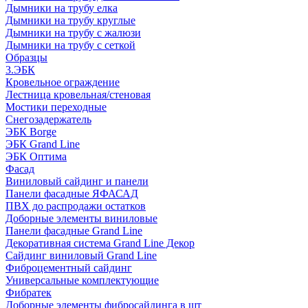
Дымники на трубу елка
Дымники на трубу круглые
Дымники на трубу с жалюзи
Дымники на трубу с сеткой
Образцы
3.ЭБК
Кровельное ограждение
Лестница кровельная/стеновая
Мостики переходные
Снегозадержатель
ЭБК Borge
ЭБК Grand Line
ЭБК Оптима
Фасад
Виниловый сайдинг и панели
Панели фасадные ЯФАСАД
ПВХ до распродажи остатков
Доборные элементы виниловые
Панели фасадные Grand Line
Декоративная система Grand Line Декор
Сайдинг виниловый Grand Line
Фиброцементный сайдинг
Универсальные комплектующие
Фибратек
Доборные элементы фибросайдинга в шт