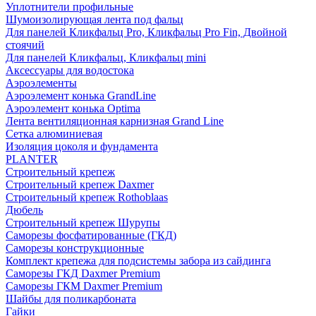
Уплотнители профильные
Шумоизолирующая лента под фальц
Для панелей Кликфальц Pro, Кликфальц Pro Fin, Двойной
стоячий
Для панелей Кликфальц, Кликфальц mini
Аксессуары для водостока
Аэроэлементы
Аэроэлемент конька GrandLine
Аэроэлемент конька Optima
Лента вентиляционная карнизная Grand Line
Сетка алюминиевая
Изоляция цоколя и фундамента
PLANTER
Строительный крепеж
Строительный крепеж Daxmer
Строительный крепеж Rothoblaas
Дюбель
Строительный крепеж Шурупы
Саморeзы фосфатированные (ГКД)
Саморезы конструкционные
Комплект крепежа для подсистемы забора из сайдинга
Саморезы ГКД Daxmer Premium
Саморезы ГКМ Daxmer Premium
Шайбы для поликарбоната
Гайки