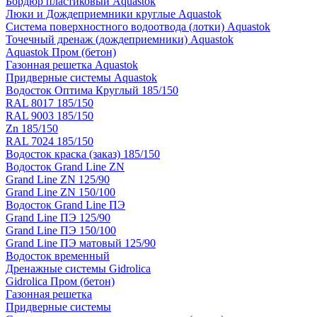
Бордюр пластиковый Aquastok
Люки и Дождеприемники круглые Aquastok
Система поверхностного водоотвода (лотки) Aquastok
Точечный дренаж (дождеприемники) Aquastok
Aquastok Пром (бетон)
Газонная решетка Aquastok
Придверные системы Aquastok
Водосток Оптима Круглый 185/150
RAL 8017 185/150
RAL 9003 185/150
Zn 185/150
RAL 7024 185/150
Водосток краска (заказ) 185/150
Водосток Grand Line ZN
Grand Line ZN 125/90
Grand Line ZN 150/100
Водосток Grand Line ПЭ
Grand Line ПЭ 125/90
Grand Line ПЭ 150/100
Grand Line ПЭ матовый 125/90
Водосток временный
Дренажные системы Gidrolica
Gidrolica Пром (бетон)
Газонная решетка
Придверные системы