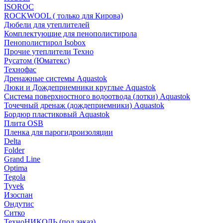
ISOROC
ROCKWOOL ( только для Кирова)
Дюбели для утеплителей
Комплектующие для пенополистирола
Пенополистирол Isobox
Прочие утеплители Техно
Русатом (Юматекс)
Технофас
Дренажные системы Aquastok
Люки и Дождеприемники круглые Aquastok
Система поверхностного водоотвода (лотки) Aquastok
Точечный дренаж (дождеприемники) Aquastok
Бордюр пластиковый Aquastok
Плита OSB
Пленка для парогидроизоляции
Delta
Folder
Grand Line
Optima
Tegola
Tyvek
Изоспан
Ондутис
Ситко
ТехноНИКОЛЬ (под заказ)