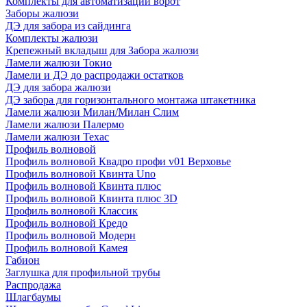
Комплекты для автоматизации ворот
Заборы жалюзи
ДЭ для забора из сайдинга
Комплекты жалюзи
Крепежный вкладыш для Забора жалюзи
Ламели жалюзи Токио
Ламели и ДЭ до распродажи остатков
ДЭ для забора жалюзи
ДЭ забора для горизонтального монтажа штакетника
Ламели жалюзи Милан/Милан Слим
Ламели жалюзи Палермо
Ламели жалюзи Техас
Профиль волновой
Профиль волновой Квадро профи v01 Верховье
Профиль волновой Квинта Uno
Профиль волновой Квинта плюс
Профиль волновой Квинта плюс 3D
Профиль волновой Классик
Профиль волновой Кредо
Профиль волновой Модерн
Профиль волновой Камея
Габион
Заглушка для профильной трубы
Распродажа
Шлагбаумы