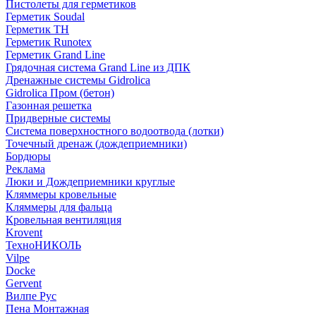
Пистолеты для герметиков
Герметик Soudal
Герметик ТН
Герметик Runotex
Герметик Grand Line
Грядочная система Grand Line из ДПК
Дренажные системы Gidrolica
Gidrolica Пром (бетон)
Газонная решетка
Придверные системы
Система поверхностного водоотвода (лотки)
Точечный дренаж (дождеприемники)
Бордюры
Рекламa
Люки и Дождеприемники круглые
Кляммеры кровельные
Кляммеры для фальца
Кровельная вентиляция
Krovent
ТехноНИКОЛЬ
Vilpe
Docke
Gervent
Вилпе Рус
Пена Монтажнaя