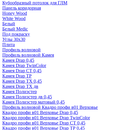
Кубообразный потолок для ГЛМ
Панель коридорная
Honey Wood
White Wood
Белый
Белый Medic
Под покраску
Углы 30х30
Плита
Профиль волновой
Профиль волновой Камея
Камея Drap 0,45
Камея Drap TwinColor
Камея Drap СТ 0,45
Камея Drap ТР
Камея Drap ТХ 0,45
Камея Drap ТХ дв
Камея Полиэстер
Камея Полиэстер дв 0,45
Камея Полиэстер матовый 0,45
Профиль волновой Квадро профи в01 Верховье
Квадро профи в01 Верховье Drap 0,45
Квадро профи в01 Верховье Drap TwinColor
Квадро профи в01 Верховье Drap СТ 0,45
Квадро профи в01 Верховье Drap ТР 0,45