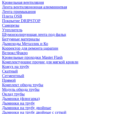
Кровельная вентиляция
Лента вентиляционная алюминиевая
Лента примыкания
Плита OSB
Покрытие DRIPSTOP
Саморезы
Утеплитель
Шумоизолирующая лента под фальц
Битумные материалы
Дымоходы Металлик и Ко
Корректор для ремонта царапин
Велюкс/Факро
Кровельные проходки Master Flash
Комплектующие прочие для мягкой кровли
Кожух на трубу
Скатный
Сегментный
Прямой
Комплект обхода трубы
Модуль обхода трубы
Оклад трубы
Дымники (флюгарка)
Дымники на трубу
Дымники на трубу двoйные
Дымники на трубу двoйные с сеткой