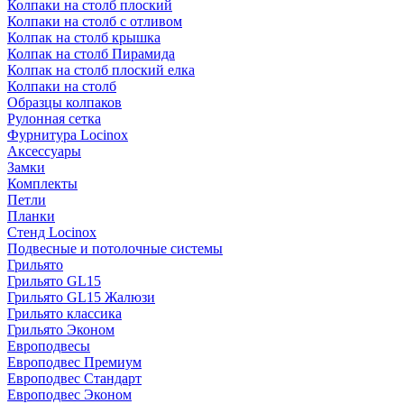
Колпаки на столб плоский
Колпаки на столб с отливом
Колпак на столб крышка
Колпак на столб Пирамида
Колпак на столб плоский елка
Колпаки на столб
Образцы колпаков
Рулонная сетка
Фурнитура Locinox
Аксессуары
Замки
Комплекты
Петли
Планки
Стенд Locinox
Подвесные и потолочные системы
Грильято
Грильято GL15
Грильято GL15 Жалюзи
Грильято классика
Грильято Эконом
Европодвесы
Европодвес Премиум
Европодвес Стандарт
Европодвес Эконом