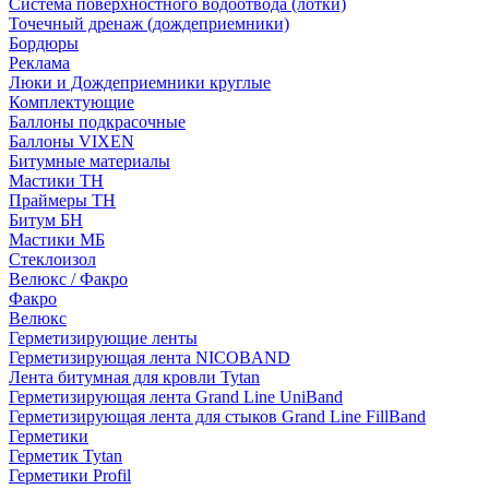
Система поверхностного водоотвода (лотки)
Точечный дренаж (дождеприемники)
Бордюры
Рекламa
Люки и Дождеприемники круглые
Комплектующие
Баллоны подкрасочные
Баллоны VIXEN
Битумные материалы
Мастики ТН
Праймеры ТН
Битум БН
Мастики МБ
Стеклоизол
Велюкс / Факро
Факро
Велюкс
Герметизирующие ленты
Герметизирующая лента NICOBAND
Лента битумная для кровли Tytan
Герметизирующая лента Grand Line UniBand
Герметизирующая лента для стыков Grand Line FillBand
Герметики
Герметик Tytan
Герметики Profil