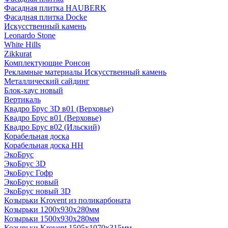
Фасадная плитка HAUBERK
Фасадная плитка Docke
Искусственный камень
Leonardo Stone
White Hills
Zikkurat
Комплектующие Ронсон
Рекламные материалы Искусственный камень
Металлический сайдинг
Блок-хаус новый
Вертикаль
Квадро Брус 3D в01 (Верховье)
Квадро Брус в01 (Верховье)
Квадро Брус в02 (Ильский)
Корабельная доска
Корабельная доска НН
ЭкоБрус
ЭкоБрус 3D
ЭкоБрус Гофр
ЭкоБрус новый
ЭкоБрус новый 3D
Козырьки Krovent из поликарбоната
Козырьки 1200х930х280мм
Козырьки 1500х930х280мм
Козырьки Krovent 1505х1070х315мм