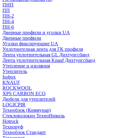
ПНП
ПП
ПН-2
ПН-4
ПН-6
Дверные профили и уголки UA
Дверные профили
Уголки фиксирующие UA
Уплотнителная лента для ГК профиля
Лента уплотнительная GL Дихтунгсбанд
Лента уплотнительная Knauf Дихтунгсбанд
Утепление и изоляция
Утеплитель
Isobox
KNAUF
ROCKWOOL
XPS CARBON ECO
Дюбели для утеплителей
LOGICPIR
Техноблок (Коммунар)
Стекловолокно ТехноНиколь
Hotrock
Технoруф
Техноблок Стандарт
Техновент