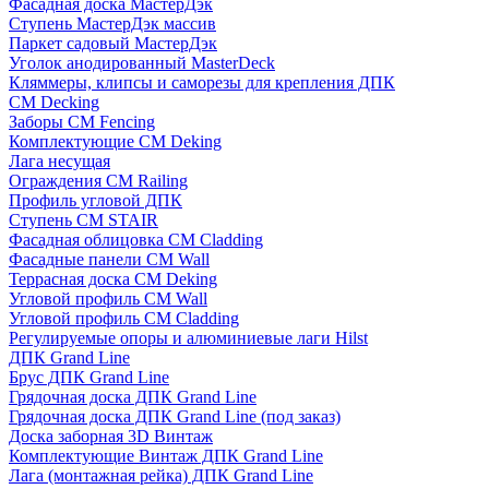
Фасадная доска МастерДэк
Ступень МастерДэк массив
Паркет садовый МастерДэк
Уголок анодированный MasterDeck
Кляммеры, клипсы и саморезы для крепления ДПК
CM Decking
Заборы CM Fencing
Комплектующие CM Deking
Лага несущая
Ограждения CM Railing
Профиль угловой ДПК
Ступень CM STAIR
Фасадная облицовка CM Cladding
Фасадные панели CM Wall
Террасная доска CM Deking
Угловой профиль CM Wall
Угловой профиль CM Cladding
Регулируемые опоры и алюминиевые лаги Hilst
ДПК Grand Line
Брус ДПК Grand Line
Грядочная доска ДПК Grand Line
Грядочная доска ДПК Grand Line (под заказ)
Доска заборная 3D Винтаж
Комплектующие Винтаж ДПК Grand Line
Лага (монтажная рейка) ДПК Grand Line