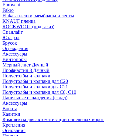
Eurovent
Fakro
Finka - пленки, мембраны и ленты
KNAUF пленка
ROCKWOOL (под заказ)
Спанлайт
Ютафол
Брусок
Ограждения
Аксессуары
Винтопоры
Мерный лист Дачный
Профнастил 8 Дачный
Полустолбы и колпаки
Полустолбы и колпаки для С20
Полустолбы и колпаки для С21
Полустолбы и колпаки для С8, С10
Панельные ограждения (склад)
Аксессуары
Ворота
Калитки
Комплекты для автоматизации панельных ворот
Крепления
Основания
Панели