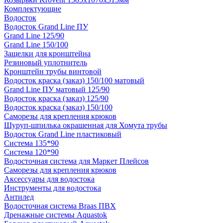
Комплектующие
Водосток
Водосток Grand Line ПУ
Grand Line 125/90
Grand Line 150/100
Защелки для кронштейна
Резиновый уплотнитель
Кронштейн трубы винтовой
Водосток краска (заказ) 150/100 матовый
Grand Line ПУ матовый 125/90
Водосток краска (заказ) 125/90
Водосток краска (заказ) 150/100
Саморезы для крепления крюков
Шуруп-шпилька окрашенная для Хомута трубы
Водосток Grand Line пластиковый
Система 135*90
Система 120*90
Водосточная система для Маркет Плейсов
Саморезы для крепления крюков
Аксессуары для водостока
Инструменты для водостока
Антилед
Водосточная система Braas ПВХ
Дренажные системы Aquastok