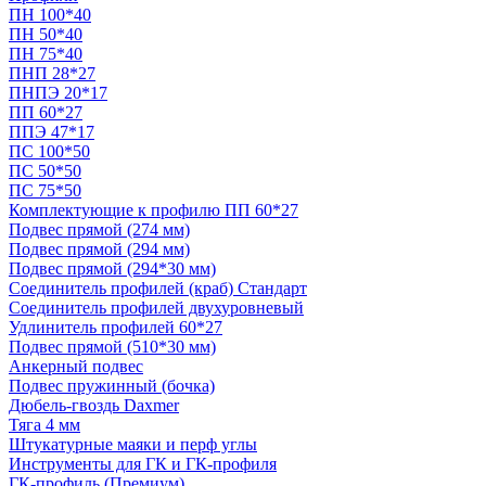
ПН 100*40
ПН 50*40
ПН 75*40
ПНП 28*27
ПНПЭ 20*17
ПП 60*27
ППЭ 47*17
ПС 100*50
ПС 50*50
ПС 75*50
Комплектующие к профилю ПП 60*27
Подвес прямой (274 мм)
Подвес прямой (294 мм)
Подвес прямой (294*30 мм)
Соединитель профилей (краб) Стандарт
Соединитель профилей двухуровневый
Удлинитель профилей 60*27
Подвес прямой (510*30 мм)
Анкерный подвес
Подвес пружинный (бочка)
Дюбель-гвоздь Daxmer
Тяга 4 мм
Штукатурные маяки и перф углы
Инструменты для ГК и ГК-профиля
ГК-профиль (Премиум)