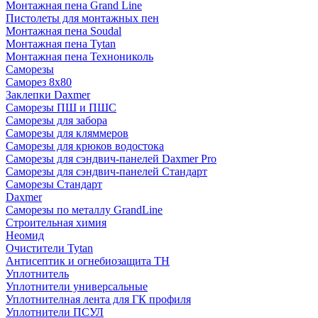
Монтажная пена Grand Linе
Пистолеты для монтажных пен
Монтажная пена Soudal
Монтажная пена Tytan
Монтажная пена Технониколь
Саморезы
Саморез 8х80
Заклепки Daxmer
Саморезы ПШ и ПШС
Саморезы для забора
Саморезы для кляммеров
Саморезы для крюков водостока
Саморезы для сэндвич-панелей Daxmer Pro
Саморезы для сэндвич-панелей Стандарт
Саморезы Стандарт
Daxmer
Саморезы по металлу GrandLine
Строительная химия
Неомид
Очистители Tytan
Антисептик и огнебиозащита ТН
Уплотнитель
Уплотнители универсальные
Уплотнителная лента для ГК профиля
Уплотнители ПСУЛ