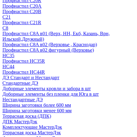
Профнастил С20R
Профнастил С20А
Профнастил С20В
C21
Профнастил С21R
C8
Профнастил С8A в01 (Верх, НН, Екб, Казань, Врн,
Ильский,Дружный)
Профнастил С8A в02 (Верховье , Краснодар)
Профнастил С8A в02 фигурный (Верховье)
HС35
Профнастил HC35R
НС44
Профнастил НС44R
ДЭ Стандарт и Нестандарт
Стандартные ДЭ
Доборные элементы кровли и забора в шт
Доборные элементы без пленки для Юга в шт
Нестандартные ДЭ
Ширина заготовки более 600 мм
Ширина заготовки менее 600 мм
Террасная доска (ДПК)
ДПК МастерДэк
Комплектующие МастерДэк
Террасная доска МастерДэк