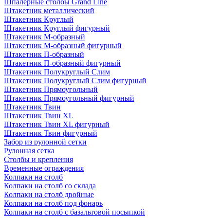
Шпалерные столбы Grand Line
Штакетник металлический
Штакетник Круглый
Штакетник Круглый фигурный
Штакетник М-образный
Штакетник М-образный фигурный
Штакетник П-образный
Штакетник П-образный фигурный
Штакетник Полукруглый Слим
Штакетник Полукруглый Слим фигурный
Штакетник Прямоугольный
Штакетник Прямоугольный фигурный
Штакетник Твин
Штакетник Твин XL
Штакетник Твин XL фигурный
Штакетник Твин фигурный
Забор из рулонной сетки
Рулонная сетка
Столбы и крепления
Временные ограждения
Колпаки на столб
Колпаки на столб со склада
Колпаки на столб двoйные
Колпаки на столб под фонарь
Колпаки на столб с базальтовой посыпкой