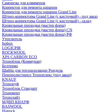
Саморезы для кляммеров
Корректор для ремонта царапин
Корректор для ремонта царапин Grand Line
Штрих-корректоры Grand Line (с кисточкой) - под заказ
Штрих-корректоры Grand Line (с кисточкой) - склад
Кровельные проходки (мастер флеш)
Кровельные проходки (мастер флеш) CN
Кровельные проходки (мастер флеш) РФ
Утеплитель
Isobox
LOGICPIR
ROCKWOOL
XPS CARBON ECO
Техноблок (Коммунар)
Белтермо
Шайба для теплоизоляции Рондоль
Пенополистирол Техноплекс (под заказ)
KNАUF
Технoруф
Техноблок Стандарт
Техновент
Технолайт
МДВП КНАУФ
BASWOOL
Hotrock