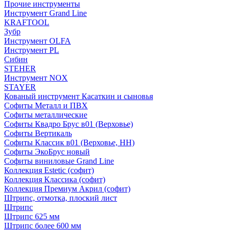
Прочие инструменты
Инструмент Grand Line
KRAFTOOL
Зубр
Инструмент OLFA
Инструмент PL
Сибин
STEHER
Инструмент NOX
STAYER
Кованый инструмент Касаткин и сыновья
Софиты Металл и ПВХ
Софиты металлические
Софиты Квадро Брус в01 (Верховье)
Софиты Вертикаль
Софиты Классик в01 (Верховье, НН)
Софиты ЭкоБрус новый
Софиты виниловые Grand Line
Коллекция Estetic (софит)
Коллекция Классика (софит)
Коллекция Премиум Акрил (софит)
Штрипс, отмотка, плоский лист
Штрипс
Штрипс 625 мм
Штрипс более 600 мм