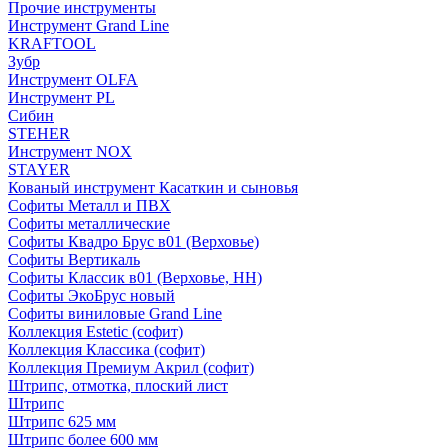
Прочие инструменты
Инструмент Grand Line
KRAFTOOL
Зубр
Инструмент OLFA
Инструмент PL
Сибин
STEHER
Инструмент NOX
STAYER
Кованый инструмент Касаткин и сыновья
Софиты Металл и ПВХ
Софиты металлические
Софиты Квадро Брус в01 (Верховье)
Софиты Вертикаль
Софиты Классик в01 (Верховье, НН)
Софиты ЭкоБрус новый
Софиты виниловые Grand Line
Коллекция Estetic (софит)
Коллекция Классика (софит)
Коллекция Премиум Акрил (софит)
Штрипс, отмотка, плоский лист
Штрипс
Штрипс 625 мм
Штрипс более 600 мм