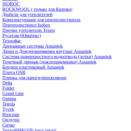
ISOROC
ROCKWOOL ( только для Кирова)
Дюбели для утеплителей
Комплектующие для пенополистирола
Пенополистирол Isobox
Прочие утеплители Техно
Русатом (Юматекс)
Технофас
Дренажные системы Aquastok
Люки и Дождеприемники круглые Aquastok
Система поверхностного водоотвода (лотки) Aquastok
Точечный дренаж (дождеприемники) Aquastok
Бордюр пластиковый Aquastok
Плита OSB
Пленка для парогидроизоляции
Delta
Folder
Grand Line
Optima
Tegola
Tyvek
Изоспан
Ондутис
Ситко
ТехноНИКОЛЬ (под заказ)