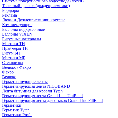
Система поверхностного водоотвода (лотки)
Точечный дренаж (дождеприемники)
Бордюры
Рекламa
Люки и Дождеприемники круглые
Комплектующие
Баллоны подкрасочные
Баллоны VIXEN
Битумные материалы
Мастики ТН
Праймеры ТН
Битум БН
Мастики МБ
Стеклоизол
Велюкс / Факро
Факро
Велюкс
Герметизирующие ленты
Герметизирующая лента NICOBAND
Лента битумная для кровли Tytan
Герметизирующая лента Grand Line UniBand
Герметизирующая лента для стыков Grand Line FillBand
Герметики
Герметик Tytan
Герметики Profil