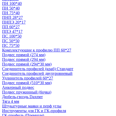
ПН 100*40
ПН 50*40
ПН 75*40
ПНП 28*27
ПНПЭ 20*17
ПП 60*27
ППЭ 47*17
ПС 100*50
ПС 50*50
ПС 75*50
Комплектующие к профилю ПП 60*27
Подвес прямой (274 мм)
Подвес прямой (294 мм)
Подвес прямой (294*30 мм)
Соединитель профилей (краб) Стандарт
Соединитель профилей двухуровневый
Удлинитель профилей 60*27
Подвес прямой (510*30 мм)
Анкерный подвес
Подвес пружинный (бочка)
Дюбель-гвоздь Daxmer
Тяга 4 мм
Штукатурные маяки и перф углы
Инструменты для ГК и ГК-профиля
ГК-профиль (Премиум)