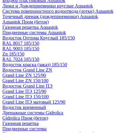
Бордюр пластиковый Aquastok
Люки и Дождеприемники круглые Aquastok
Система поверхностного водоотвода (лотки) Aquastok
Точечный дренаж (дождеприемники) Aquastok
Aquastok Пром (бетон)
Газонная решетка Aquastok
Придверные системы Aquastok
Водосток Оптима Круглый 185/150
RAL 8017 185/150
RAL 9003 185/150
Zn 185/150
RAL 7024 185/150
Водосток краска (заказ) 185/150
Водосток Grand Line ZN
Grand Line ZN 125/90
Grand Line ZN 150/100
Водосток Grand Line ПЭ
Grand Line ПЭ 125/90
Grand Line ПЭ 150/100
Grand Line ПЭ матовый 125/90
Водосток временный
Дренажные системы Gidrolica
Gidrolica Пром (бетон)
Газонная решетка
Придверные системы