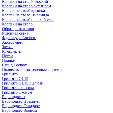
Колпаки на столб плоский
Колпаки на столб с отливом
Колпак на столб крышка
Колпак на столб Пирамида
Колпак на столб плоский елка
Колпаки на столб
Образцы колпаков
Рулонная сетка
Фурнитура Locinox
Аксессуары
Замки
Комплекты
Петли
Планки
Стенд Locinox
Подвесные и потолочные системы
Грильято
Грильято GL15
Грильято GL15 Жалюзи
Грильято классика
Грильято Эконом
Европодвесы
Европодвес Премиум
Европодвес Стандарт
Европодвес Эконом