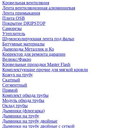
Кровельная вентиляция
Лента вентиляционная алюминиевая
Лента примыкания
Плита OSB
Покрытие DRIPSTOP
Саморезы
Утеплитель
Шумоизолирующая лента под фальц
Битумные материалы
Дымоходы Металлик и Ко
Корректор для ремонта царапин
Велюкс/Факро
Кровельные проходки Master Flash
Комплектующие прочие для мягкой кровли
Кожух на трубу
Скатный
Сегментный
Прямой
Комплект обхода трубы
Модуль обхода трубы
Оклад трубы
Дымники (флюгарка)
Дымники на трубу
Дымники на трубу двoйные
Дымники на трубу двoйные с сеткой