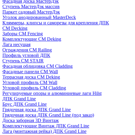
Фасадная доска МастерДэк
Ступень МастерДэк массив
Паркет садовый МастерДэк
Уголок анодированный MasterDeck
Кляммеры, клипсы и саморезы для крепления ДПК
CM Decking
Заборы CM Fencing
Комплектующие CM Deking
Лага несущая
Ограждения CM Railing
Профиль угловой ДПК
Ступень CM STAIR
Фасадная облицовка CM Cladding
Фасадные панели CM Wall
Террасная доска CM Deking
Угловой профиль CM Wall
Угловой профиль CM Cladding
Регулируемые опоры и алюминиевые лаги Hilst
ДПК Grand Line
Брус ДПК Grand Line
Грядочная доска ДПК Grand Line
Грядочная доска ДПК Grand Line (под заказ)
Доска заборная 3D Винтаж
Комплектующие Винтаж ДПК Grand Line
Лага (монтажная рейка) ДПК Grand Line