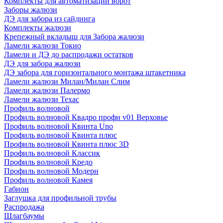
Комплекты для автоматизации ворот
Заборы жалюзи
ДЭ для забора из сайдинга
Комплекты жалюзи
Крепежный вкладыш для Забора жалюзи
Ламели жалюзи Токио
Ламели и ДЭ до распродажи остатков
ДЭ для забора жалюзи
ДЭ забора для горизонтального монтажа штакетника
Ламели жалюзи Милан/Милан Слим
Ламели жалюзи Палермо
Ламели жалюзи Техас
Профиль волновой
Профиль волновой Квадро профи v01 Верховье
Профиль волновой Квинта Uno
Профиль волновой Квинта плюс
Профиль волновой Квинта плюс 3D
Профиль волновой Классик
Профиль волновой Кредо
Профиль волновой Модерн
Профиль волновой Камея
Габион
Заглушка для профильной трубы
Распродажа
Шлагбаумы