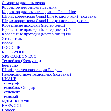
Саморезы для кляммеров
Корректор для ремонта царапин
Корректор для ремонта царапин Grand Line
Штрих-корректоры Grand Line (с кисточкой) - под заказ
Штрих-корректоры Grand Line (с кисточкой) - склад
Кровельные проходки (мастер флеш)
Кровельные проходки (мастер флеш) CN
Кровельные проходки (мастер флеш) РФ
Утеплитель
Isobox
LOGICPIR
ROCKWOOL
XPS CARBON ECO
Техноблок (Коммунар)
Белтермо
Шайба для теплоизоляции Рондоль
Пенополистирол Техноплекс (под заказ)
KNАUF
Технoруф
Техноблок Стандарт
Техновент
Технолайт
МДВП КНАУФ
BASWOOL
Hotrock