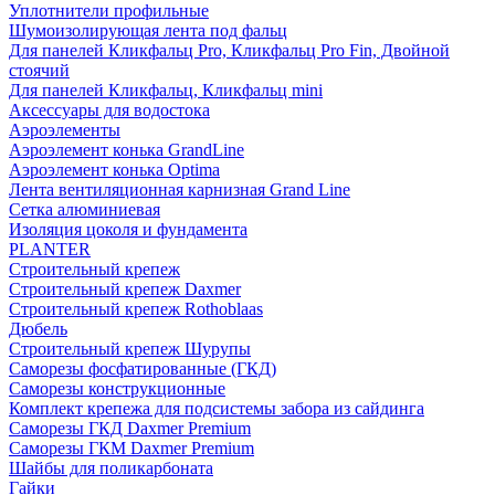
Уплотнители профильные
Шумоизолирующая лента под фальц
Для панелей Кликфальц Pro, Кликфальц Pro Fin, Двойной
стоячий
Для панелей Кликфальц, Кликфальц mini
Аксессуары для водостока
Аэроэлементы
Аэроэлемент конька GrandLine
Аэроэлемент конька Optima
Лента вентиляционная карнизная Grand Line
Сетка алюминиевая
Изоляция цоколя и фундамента
PLANTER
Строительный крепеж
Строительный крепеж Daxmer
Строительный крепеж Rothoblaas
Дюбель
Строительный крепеж Шурупы
Саморeзы фосфатированные (ГКД)
Саморезы конструкционные
Комплект крепежа для подсистемы забора из сайдинга
Саморезы ГКД Daxmer Premium
Саморезы ГКМ Daxmer Premium
Шайбы для поликарбоната
Гайки