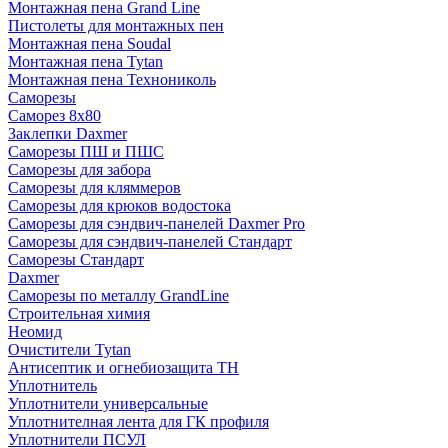
Монтажная пена Grand Linе
Пистолеты для монтажных пен
Монтажная пена Soudal
Монтажная пена Tytan
Монтажная пена Технониколь
Саморезы
Саморез 8х80
Заклепки Daxmer
Саморезы ПШ и ПШС
Саморезы для забора
Саморезы для кляммеров
Саморезы для крюков водостока
Саморезы для сэндвич-панелей Daxmer Pro
Саморезы для сэндвич-панелей Стандарт
Саморезы Стандарт
Daxmer
Саморезы по металлу GrandLine
Строительная химия
Неомид
Очистители Tytan
Антисептик и огнебиозащита ТН
Уплотнитель
Уплотнители универсальные
Уплотнителная лента для ГК профиля
Уплотнители ПСУЛ