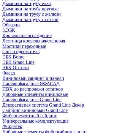
Дымники на трубу елка
Дымники на трубу круглые
Дымники на трубу с жалюзи
Дымники на трубу с сеткой
Образцы
3.ЭБК
Кровельное ограждение
Лестница кровельная/стеновая
Мостики переходные
Снегозадержатель
ЭБК Borge
ЭБК Grand Line
ЭБК Оптима
Фасад
Виниловый сайдинг и панели
Панели фасадные ЯФАСАД
ПВХ до распродажи остатков
Доборные элементы виниловые
Панели фасадные Grand Line
Декоративная система Grand Line Декор
Сайдинг виниловый Grand Line
Фиброцементный сайдинг
Универсальные комплектующие
Фибратек
Доборные элементы фибросайдинга в шт