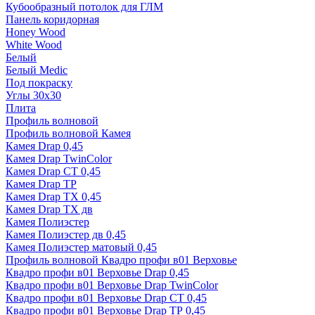
Кубообразный потолок для ГЛМ
Панель коридорная
Honey Wood
White Wood
Белый
Белый Medic
Под покраску
Углы 30х30
Плита
Профиль волновой
Профиль волновой Камея
Камея Drap 0,45
Камея Drap TwinColor
Камея Drap СТ 0,45
Камея Drap ТР
Камея Drap ТХ 0,45
Камея Drap ТХ дв
Камея Полиэстер
Камея Полиэстер дв 0,45
Камея Полиэстер матовый 0,45
Профиль волновой Квадро профи в01 Верховье
Квадро профи в01 Верховье Drap 0,45
Квадро профи в01 Верховье Drap TwinColor
Квадро профи в01 Верховье Drap СТ 0,45
Квадро профи в01 Верховье Drap ТР 0,45