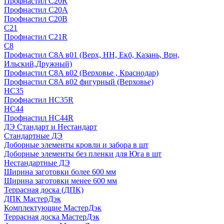
Профнастил С20R
Профнастил С20А
Профнастил С20В
C21
Профнастил С21R
C8
Профнастил С8A в01 (Верх, НН, Екб, Казань, Врн,
Ильский,Дружный)
Профнастил С8A в02 (Верховье , Краснодар)
Профнастил С8A в02 фигурный (Верховье)
HС35
Профнастил HC35R
НС44
Профнастил НС44R
ДЭ Стандарт и Нестандарт
Стандартные ДЭ
Доборные элементы кровли и забора в шт
Доборные элементы без пленки для Юга в шт
Нестандартные ДЭ
Ширина заготовки более 600 мм
Ширина заготовки менее 600 мм
Террасная доска (ДПК)
ДПК МастерДэк
Комплектующие МастерДэк
Террасная доска МастерДэк