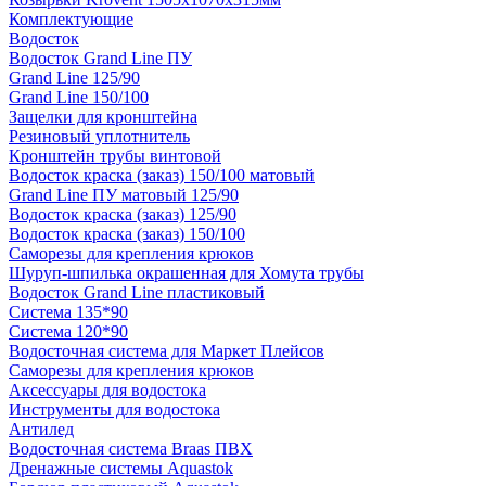
Комплектующие
Водосток
Водосток Grand Line ПУ
Grand Line 125/90
Grand Line 150/100
Защелки для кронштейна
Резиновый уплотнитель
Кронштейн трубы винтовой
Водосток краска (заказ) 150/100 матовый
Grand Line ПУ матовый 125/90
Водосток краска (заказ) 125/90
Водосток краска (заказ) 150/100
Саморезы для крепления крюков
Шуруп-шпилька окрашенная для Хомута трубы
Водосток Grand Line пластиковый
Система 135*90
Система 120*90
Водосточная система для Маркет Плейсов
Саморезы для крепления крюков
Аксессуары для водостока
Инструменты для водостока
Антилед
Водосточная система Braas ПВХ
Дренажные системы Aquastok