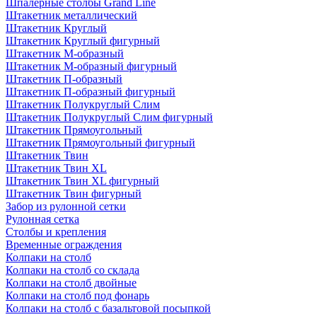
Шпалерные столбы Grand Line
Штакетник металлический
Штакетник Круглый
Штакетник Круглый фигурный
Штакетник М-образный
Штакетник М-образный фигурный
Штакетник П-образный
Штакетник П-образный фигурный
Штакетник Полукруглый Слим
Штакетник Полукруглый Слим фигурный
Штакетник Прямоугольный
Штакетник Прямоугольный фигурный
Штакетник Твин
Штакетник Твин XL
Штакетник Твин XL фигурный
Штакетник Твин фигурный
Забор из рулонной сетки
Рулонная сетка
Столбы и крепления
Временные ограждения
Колпаки на столб
Колпаки на столб со склада
Колпаки на столб двoйные
Колпаки на столб под фонарь
Колпаки на столб с базальтовой посыпкой