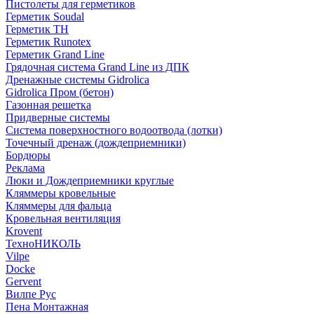
Пистолеты для герметиков
Герметик Soudal
Герметик ТН
Герметик Runotex
Герметик Grand Line
Грядочная система Grand Line из ДПК
Дренажные системы Gidrolica
Gidrolica Пром (бетон)
Газонная решетка
Придверные системы
Система поверхностного водоотвода (лотки)
Точечный дренаж (дождеприемники)
Бордюры
Рекламa
Люки и Дождеприемники круглые
Кляммеры кровельные
Кляммеры для фальца
Кровельная вентиляция
Krovent
ТехноНИКОЛЬ
Vilpe
Docke
Gervent
Вилпе Рус
Пена Монтажнaя