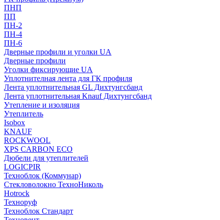
ПНП
ПП
ПН-2
ПН-4
ПН-6
Дверные профили и уголки UA
Дверные профили
Уголки фиксирующие UA
Уплотнителная лента для ГК профиля
Лента уплотнительная GL Дихтунгсбанд
Лента уплотнительная Knauf Дихтунгсбанд
Утепление и изоляция
Утеплитель
Isobox
KNAUF
ROCKWOOL
XPS CARBON ECO
Дюбели для утеплителей
LOGICPIR
Техноблок (Коммунар)
Стекловолокно ТехноНиколь
Hotrock
Технoруф
Техноблок Стандарт
Техновент