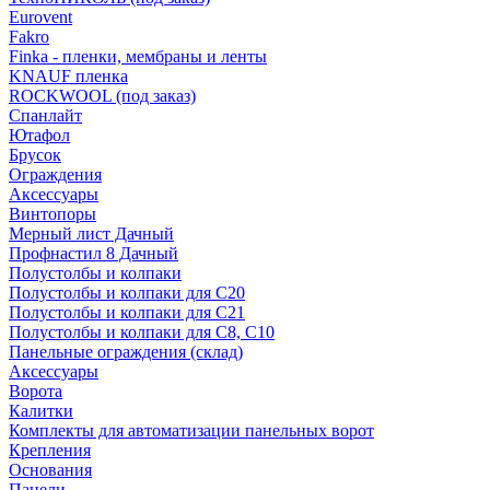
Eurovent
Fakro
Finka - пленки, мембраны и ленты
KNAUF пленка
ROCKWOOL (под заказ)
Спанлайт
Ютафол
Брусок
Ограждения
Аксессуары
Винтопоры
Мерный лист Дачный
Профнастил 8 Дачный
Полустолбы и колпаки
Полустолбы и колпаки для С20
Полустолбы и колпаки для С21
Полустолбы и колпаки для С8, С10
Панельные ограждения (склад)
Аксессуары
Ворота
Калитки
Комплекты для автоматизации панельных ворот
Крепления
Основания
Панели