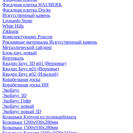
Фасадная плитка HAUBERK
Фасадная плитка Docke
Искусственный камень
Leonardo Stone
White Hills
Zikkurat
Комплектующие Ронсон
Рекламные материалы Искусственный камень
Металлический сайдинг
Блок-хаус новый
Вертикаль
Квадро Брус 3D в01 (Верховье)
Квадро Брус в01 (Верховье)
Квадро Брус в02 (Ильский)
Корабельная доска
Корабельная доска НН
ЭкоБрус
ЭкоБрус 3D
ЭкоБрус Гофр
ЭкоБрус новый
ЭкоБрус новый 3D
Козырьки Krovent из поликарбоната
Козырьки 1200х930х280мм
Козырьки 1500х930х280мм
Козырьки Krovent 1505х1070х315мм