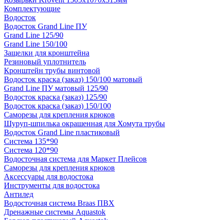
Комплектующие
Водосток
Водосток Grand Line ПУ
Grand Line 125/90
Grand Line 150/100
Защелки для кронштейна
Резиновый уплотнитель
Кронштейн трубы винтовой
Водосток краска (заказ) 150/100 матовый
Grand Line ПУ матовый 125/90
Водосток краска (заказ) 125/90
Водосток краска (заказ) 150/100
Саморезы для крепления крюков
Шуруп-шпилька окрашенная для Хомута трубы
Водосток Grand Line пластиковый
Система 135*90
Система 120*90
Водосточная система для Маркет Плейсов
Саморезы для крепления крюков
Аксессуары для водостока
Инструменты для водостока
Антилед
Водосточная система Braas ПВХ
Дренажные системы Aquastok