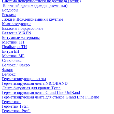
Система поверхностного водоотвода (лотки)
Точечный дренаж (дождеприемники)
Бордюры
Рекламa
Люки и Дождеприемники круглые
Комплектующие
Баллоны подкрасочные
Баллоны VIXEN
Битумные материалы
Мастики ТН
Праймеры ТН
Битум БН
Мастики МБ
Стеклоизол
Велюкс / Факро
Факро
Велюкс
Герметизирующие ленты
Герметизирующая лента NICOBAND
Лента битумная для кровли Tytan
Герметизирующая лента Grand Line UniBand
Герметизирующая лента для стыков Grand Line FillBand
Герметики
Герметик Tytan
Герметики Profil