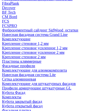
FibraPlank
Decover
BF Tech
CM Bord
FCS
FCSPRO
Фиброцементный сайдинг SidWood_остатки
Навесная фасадная система Grand Line
Комплектующие
Крепление стеновое 1,2 мм
Крепление стеновое усиленное 1,2 мм
Крепление стеновое усиленное 2 мм
Крепление стеновое 2 мм
Пластины кляммерные
Фасадные профили
Комплектующие для алюмокомпозита
Навесная фасадная система Lite
Сетка алюминиевая
Комплектующие для штукатурных фасадов
Профили армирующие штукатурные GL
Кубота Фасад
Комплекты
Кубота закрытый фасад
Кубота открытый фасад
Фасадная плитка