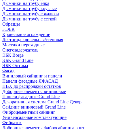
Дымники на трубу елка
Дымники на трубу круглые
Дымники на трубу с жалюзи
Дымники на трубу с сеткой
Образцы
3.ЭБК
Кровельное ограждение
Лестница кровельная/стеновая
Мостики переходные
Снегозадержатель
ЭБК Borge
ЭБК Grand Line
ЭБК Оптима
Фасад
Виниловый сайдинг и панели
Панели фасадные ЯФАСАД
ПВХ до распродажи остатков
Доборные элементы виниловые
Панели фасадные Grand Line
Декоративная система Grand Line Декор
Сайдинг виниловый Grand Line
Фиброцементный сайдинг
Универсальные комплектующие
Фибратек
Доборные элементы фибросайдинга в шт