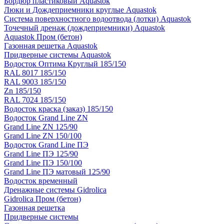
Бордюр пластиковый Aquastok
Люки и Дождеприемники круглые Aquastok
Система поверхностного водоотвода (лотки) Aquastok
Точечный дренаж (дождеприемники) Aquastok
Aquastok Пром (бетон)
Газонная решетка Aquastok
Придверные системы Aquastok
Водосток Оптима Круглый 185/150
RAL 8017 185/150
RAL 9003 185/150
Zn 185/150
RAL 7024 185/150
Водосток краска (заказ) 185/150
Водосток Grand Line ZN
Grand Line ZN 125/90
Grand Line ZN 150/100
Водосток Grand Line ПЭ
Grand Line ПЭ 125/90
Grand Line ПЭ 150/100
Grand Line ПЭ матовый 125/90
Водосток временный
Дренажные системы Gidrolica
Gidrolica Пром (бетон)
Газонная решетка
Придверные системы