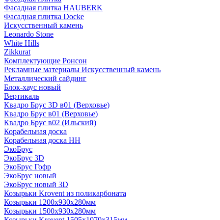
Фасадная плитка HAUBERK
Фасадная плитка Docke
Искусственный камень
Leonardo Stone
White Hills
Zikkurat
Комплектующие Ронсон
Рекламные материалы Искусственный камень
Металлический сайдинг
Блок-хаус новый
Вертикаль
Квадро Брус 3D в01 (Верховье)
Квадро Брус в01 (Верховье)
Квадро Брус в02 (Ильский)
Корабельная доска
Корабельная доска НН
ЭкоБрус
ЭкоБрус 3D
ЭкоБрус Гофр
ЭкоБрус новый
ЭкоБрус новый 3D
Козырьки Krovent из поликарбоната
Козырьки 1200х930х280мм
Козырьки 1500х930х280мм
Козырьки Krovent 1505х1070х315мм