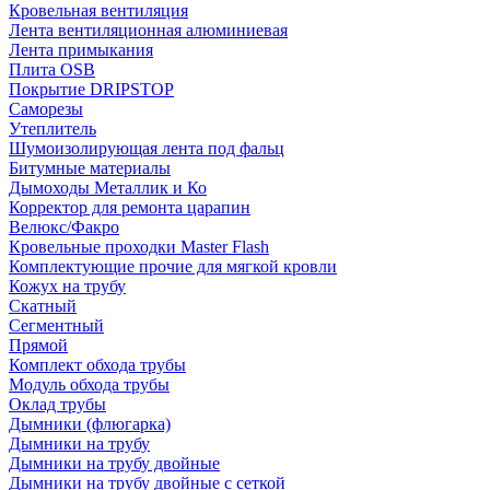
Кровельная вентиляция
Лента вентиляционная алюминиевая
Лента примыкания
Плита OSB
Покрытие DRIPSTOP
Саморезы
Утеплитель
Шумоизолирующая лента под фальц
Битумные материалы
Дымоходы Металлик и Ко
Корректор для ремонта царапин
Велюкс/Факро
Кровельные проходки Master Flash
Комплектующие прочие для мягкой кровли
Кожух на трубу
Скатный
Сегментный
Прямой
Комплект обхода трубы
Модуль обхода трубы
Оклад трубы
Дымники (флюгарка)
Дымники на трубу
Дымники на трубу двoйные
Дымники на трубу двoйные с сеткой