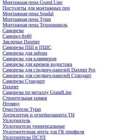
Монтажная пена Grand Linе
Пистолеты для монтажных пен
Монтажная пена Soudal
Монтажная пена Tytan
Монтажная пена Технониколь
Саморезы
Саморез 8х80
Заклепки Daxmer
Саморезы ПШ и ПШС
Саморезы для забора
Саморезы для кляммеров
Саморезы для крюков водостока
Саморезы для сэндвич-панелей Daxmer Pro
Саморезы для сэндвич-панелей Стандарт
Саморезы Стандарт
Daxmer
Саморезы по металлу GrandLine
Строительная химия
Неомид
Очистители Tytan
Антисептик и огнебиозащита ТН
Уплотнитель
Уплотнители универсальные
Уплотнителная лента для ГК профиля
Уплотнители ПСУЛ