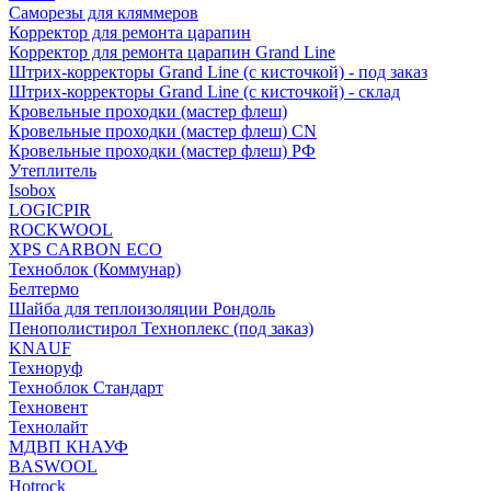
Саморезы для кляммеров
Корректор для ремонта царапин
Корректор для ремонта царапин Grand Line
Штрих-корректоры Grand Line (с кисточкой) - под заказ
Штрих-корректоры Grand Line (с кисточкой) - склад
Кровельные проходки (мастер флеш)
Кровельные проходки (мастер флеш) CN
Кровельные проходки (мастер флеш) РФ
Утеплитель
Isobox
LOGICPIR
ROCKWOOL
XPS CARBON ECO
Техноблок (Коммунар)
Белтермо
Шайба для теплоизоляции Рондоль
Пенополистирол Техноплекс (под заказ)
KNАUF
Технoруф
Техноблок Стандарт
Техновент
Технолайт
МДВП КНАУФ
BASWOOL
Hotrock