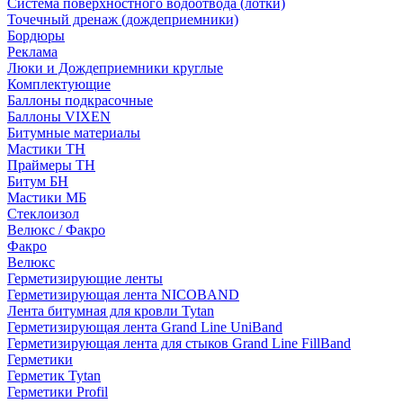
Система поверхностного водоотвода (лотки)
Точечный дренаж (дождеприемники)
Бордюры
Рекламa
Люки и Дождеприемники круглые
Комплектующие
Баллоны подкрасочные
Баллоны VIXEN
Битумные материалы
Мастики ТН
Праймеры ТН
Битум БН
Мастики МБ
Стеклоизол
Велюкс / Факро
Факро
Велюкс
Герметизирующие ленты
Герметизирующая лента NICOBAND
Лента битумная для кровли Tytan
Герметизирующая лента Grand Line UniBand
Герметизирующая лента для стыков Grand Line FillBand
Герметики
Герметик Tytan
Герметики Profil