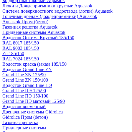
Бордюр пластиковый Aquastok
Люки и Дождеприемники круглые Aquastok
Система поверхностного водоотвода (лотки) Aquastok
Точечный дренаж (дождеприемники) Aquastok
Aquastok Пром (бетон)
Газонная решетка Aquastok
Придверные системы Aquastok
Водосток Оптима Круглый 185/150
RAL 8017 185/150
RAL 9003 185/150
Zn 185/150
RAL 7024 185/150
Водосток краска (заказ) 185/150
Водосток Grand Line ZN
Grand Line ZN 125/90
Grand Line ZN 150/100
Водосток Grand Line ПЭ
Grand Line ПЭ 125/90
Grand Line ПЭ 150/100
Grand Line ПЭ матовый 125/90
Водосток временный
Дренажные системы Gidrolica
Gidrolica Пром (бетон)
Газонная решетка
Придверные системы