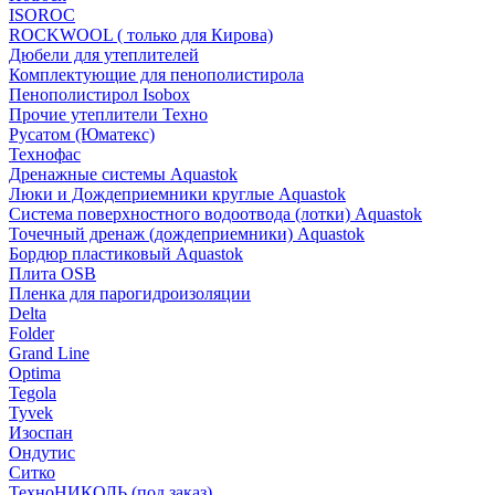
ISOROC
ROCKWOOL ( только для Кирова)
Дюбели для утеплителей
Комплектующие для пенополистирола
Пенополистирол Isobox
Прочие утеплители Техно
Русатом (Юматекс)
Технофас
Дренажные системы Aquastok
Люки и Дождеприемники круглые Aquastok
Система поверхностного водоотвода (лотки) Aquastok
Точечный дренаж (дождеприемники) Aquastok
Бордюр пластиковый Aquastok
Плита OSB
Пленка для парогидроизоляции
Delta
Folder
Grand Line
Optima
Tegola
Tyvek
Изоспан
Ондутис
Ситко
ТехноНИКОЛЬ (под заказ)