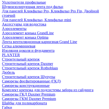
Уплотнители профильные
Шумоизолирующая лента под фальц
Для панелей Кликфальц Pro, Кликфальц Pro Fin, Двойной
стоячий
Для панелей Кликфальц, Кликфальц mini
Аксессуары для водостока
Аэроэлементы
Аэроэлемент конька GrandLine
Аэроэлемент конька Optima
Лента вентиляционная карнизная Grand Line
Сетка алюминиевая
Изоляция цоколя и фундамента
PLANTER
Строительный крепеж
Строительный крепеж Daxmer
Строительный крепеж Rothoblaas
Дюбель
Строительный крепеж Шурупы
Саморeзы фосфатированные (ГКД)
Саморезы конструкционные
Комплект крепежа для подсистемы забора из сайдинга
Саморезы ГКД Daxmer Premium
Саморезы ГКМ Daxmer Premium
Шайбы для поликарбоната
Гайки