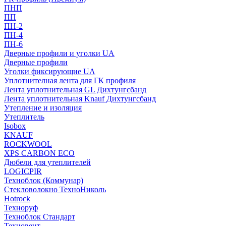
ПНП
ПП
ПН-2
ПН-4
ПН-6
Дверные профили и уголки UA
Дверные профили
Уголки фиксирующие UA
Уплотнителная лента для ГК профиля
Лента уплотнительная GL Дихтунгсбанд
Лента уплотнительная Knauf Дихтунгсбанд
Утепление и изоляция
Утеплитель
Isobox
KNAUF
ROCKWOOL
XPS CARBON ECO
Дюбели для утеплителей
LOGICPIR
Техноблок (Коммунар)
Стекловолокно ТехноНиколь
Hotrock
Технoруф
Техноблок Стандарт
Техновент