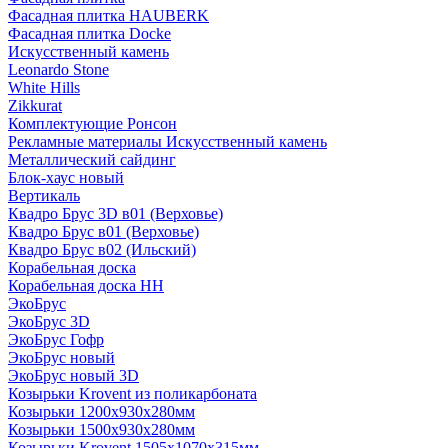
Фасадная плитка HAUBERK
Фасадная плитка Docke
Искусственный камень
Leonardo Stone
White Hills
Zikkurat
Комплектующие Ронсон
Рекламные материалы Искусственный камень
Металлический сайдинг
Блок-хаус новый
Вертикаль
Квадро Брус 3D в01 (Верховье)
Квадро Брус в01 (Верховье)
Квадро Брус в02 (Ильский)
Корабельная доска
Корабельная доска НН
ЭкоБрус
ЭкоБрус 3D
ЭкоБрус Гофр
ЭкоБрус новый
ЭкоБрус новый 3D
Козырьки Krovent из поликарбоната
Козырьки 1200х930х280мм
Козырьки 1500х930х280мм
Козырьки Krovent 1505х1070х315мм