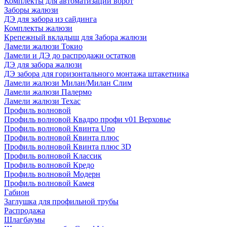
Комплекты для автоматизации ворот
Заборы жалюзи
ДЭ для забора из сайдинга
Комплекты жалюзи
Крепежный вкладыш для Забора жалюзи
Ламели жалюзи Токио
Ламели и ДЭ до распродажи остатков
ДЭ для забора жалюзи
ДЭ забора для горизонтального монтажа штакетника
Ламели жалюзи Милан/Милан Слим
Ламели жалюзи Палермо
Ламели жалюзи Техас
Профиль волновой
Профиль волновой Квадро профи v01 Верховье
Профиль волновой Квинта Uno
Профиль волновой Квинта плюс
Профиль волновой Квинта плюс 3D
Профиль волновой Классик
Профиль волновой Кредо
Профиль волновой Модерн
Профиль волновой Камея
Габион
Заглушка для профильной трубы
Распродажа
Шлагбаумы