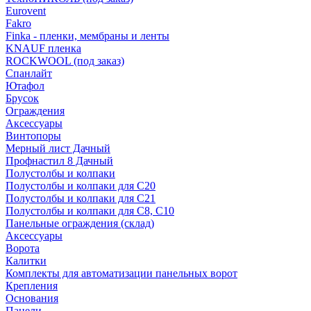
Eurovent
Fakro
Finka - пленки, мембраны и ленты
KNAUF пленка
ROCKWOOL (под заказ)
Спанлайт
Ютафол
Брусок
Ограждения
Аксессуары
Винтопоры
Мерный лист Дачный
Профнастил 8 Дачный
Полустолбы и колпаки
Полустолбы и колпаки для С20
Полустолбы и колпаки для С21
Полустолбы и колпаки для С8, С10
Панельные ограждения (склад)
Аксессуары
Ворота
Калитки
Комплекты для автоматизации панельных ворот
Крепления
Основания
Панели