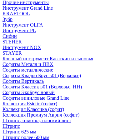
Прочие инструменты
Инструмент Grand Line
KRAFTOOL
Зубр
Инструмент OLFA
Инструмент PL
Сибин
STEHER
Инструмент NOX
STAYER
Кованый инструмент Касаткин и сыновья
Софиты Металл и ПВХ
Софиты металлические
Софиты Квадро Брус в01 (Верховье)
Софиты Вертикаль
Софиты Классик в01 (Верховье, НН)
Софиты ЭкоБрус новый
Софиты виниловые Grand Line
Коллекция Estetic (софит)
Коллекция Классика (софит)
Коллекция Премиум Акрил (софит)
Штрипс, отмотка, плоский лист
Штрипс
Штрипс 625 мм
Штрипс более 600 мм