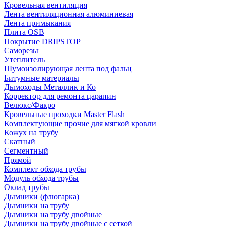
Кровельная вентиляция
Лента вентиляционная алюминиевая
Лента примыкания
Плита OSB
Покрытие DRIPSTOP
Саморезы
Утеплитель
Шумоизолирующая лента под фальц
Битумные материалы
Дымоходы Металлик и Ко
Корректор для ремонта царапин
Велюкс/Факро
Кровельные проходки Master Flash
Комплектующие прочие для мягкой кровли
Кожух на трубу
Скатный
Сегментный
Прямой
Комплект обхода трубы
Модуль обхода трубы
Оклад трубы
Дымники (флюгарка)
Дымники на трубу
Дымники на трубу двoйные
Дымники на трубу двoйные с сеткой