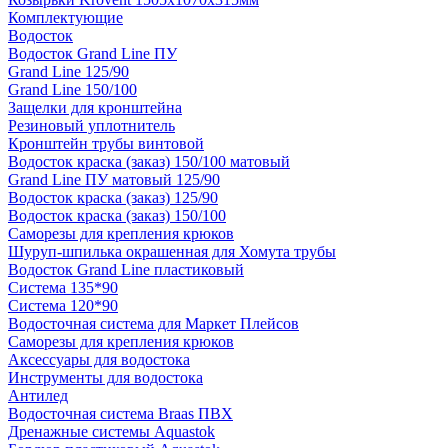
Комплектующие
Водосток
Водосток Grand Line ПУ
Grand Line 125/90
Grand Line 150/100
Защелки для кронштейна
Резиновый уплотнитель
Кронштейн трубы винтовой
Водосток краска (заказ) 150/100 матовый
Grand Line ПУ матовый 125/90
Водосток краска (заказ) 125/90
Водосток краска (заказ) 150/100
Саморезы для крепления крюков
Шуруп-шпилька окрашенная для Хомута трубы
Водосток Grand Line пластиковый
Система 135*90
Система 120*90
Водосточная система для Маркет Плейсов
Саморезы для крепления крюков
Аксессуары для водостока
Инструменты для водостока
Антилед
Водосточная система Braas ПВХ
Дренажные системы Aquastok