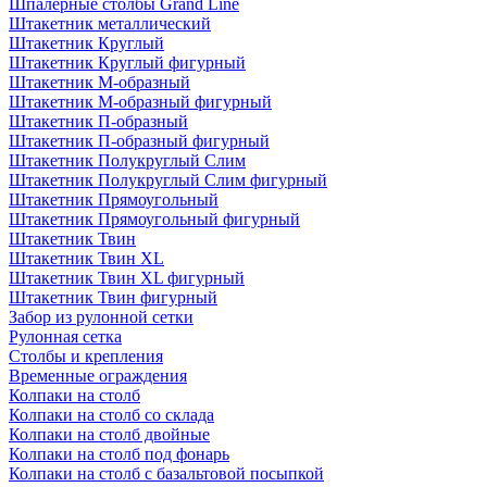
Шпалерные столбы Grand Line
Штакетник металлический
Штакетник Круглый
Штакетник Круглый фигурный
Штакетник М-образный
Штакетник М-образный фигурный
Штакетник П-образный
Штакетник П-образный фигурный
Штакетник Полукруглый Слим
Штакетник Полукруглый Слим фигурный
Штакетник Прямоугольный
Штакетник Прямоугольный фигурный
Штакетник Твин
Штакетник Твин XL
Штакетник Твин XL фигурный
Штакетник Твин фигурный
Забор из рулонной сетки
Рулонная сетка
Столбы и крепления
Временные ограждения
Колпаки на столб
Колпаки на столб со склада
Колпаки на столб двoйные
Колпаки на столб под фонарь
Колпаки на столб с базальтовой посыпкой