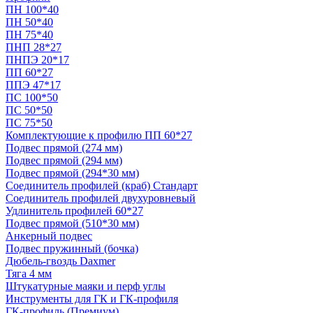
ПН 100*40
ПН 50*40
ПН 75*40
ПНП 28*27
ПНПЭ 20*17
ПП 60*27
ППЭ 47*17
ПС 100*50
ПС 50*50
ПС 75*50
Комплектующие к профилю ПП 60*27
Подвес прямой (274 мм)
Подвес прямой (294 мм)
Подвес прямой (294*30 мм)
Соединитель профилей (краб) Стандарт
Соединитель профилей двухуровневый
Удлинитель профилей 60*27
Подвес прямой (510*30 мм)
Анкерный подвес
Подвес пружинный (бочка)
Дюбель-гвоздь Daxmer
Тяга 4 мм
Штукатурные маяки и перф углы
Инструменты для ГК и ГК-профиля
ГК-профиль (Премиум)