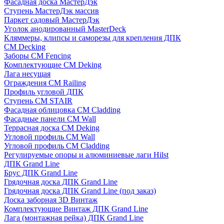
Фасадная доска МастерДэк
Ступень МастерДэк массив
Паркет садовый МастерДэк
Уголок анодированный MasterDeck
Кляммеры, клипсы и саморезы для крепления ДПК
CM Decking
Заборы CM Fencing
Комплектующие CM Deking
Лага несущая
Ограждения CM Railing
Профиль угловой ДПК
Ступень CM STAIR
Фасадная облицовка CM Cladding
Фасадные панели CM Wall
Террасная доска CM Deking
Угловой профиль CM Wall
Угловой профиль CM Cladding
Регулируемые опоры и алюминиевые лаги Hilst
ДПК Grand Line
Брус ДПК Grand Line
Грядочная доска ДПК Grand Line
Грядочная доска ДПК Grand Line (под заказ)
Доска заборная 3D Винтаж
Комплектующие Винтаж ДПК Grand Line
Лага (монтажная рейка) ДПК Grand Line