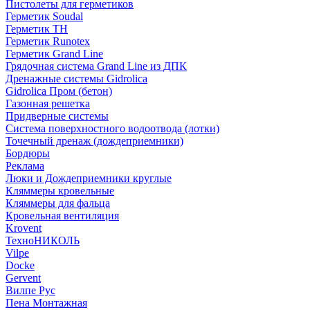
Пистолеты для герметиков
Герметик Soudal
Герметик ТН
Герметик Runotex
Герметик Grand Line
Грядочная система Grand Line из ДПК
Дренажные системы Gidrolica
Gidrolica Пром (бетон)
Газонная решетка
Придверные системы
Система поверхностного водоотвода (лотки)
Точечный дренаж (дождеприемники)
Бордюры
Рекламa
Люки и Дождеприемники круглые
Кляммеры кровельные
Кляммеры для фальца
Кровельная вентиляция
Krovent
ТехноНИКОЛЬ
Vilpe
Docke
Gervent
Вилпе Рус
Пена Монтажнaя