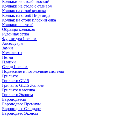
Колпаки на столб плоский
Колпаки на столб с отливом
Колпак на столб крышка
Колпак на столб Пирамида
Колпак на столб плоский елка
Колпаки на столб
Образцы колпаков
Рулонная сетка
Фурнитура Locinox
Аксессуары
Замки
Комплекты
Петли
Планки
Стенд Locinox
Подвесные и потолочные системы
Грильято
Грильято GL15
Грильято GL15 Жалюзи
Грильято классика
Грильято Эконом
Европодвесы
Европодвес Премиум
Европодвес Стандарт
Европодвес Эконом