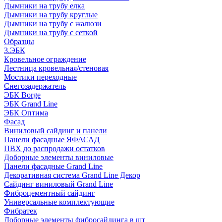
Дымники на трубу елка
Дымники на трубу круглые
Дымники на трубу с жалюзи
Дымники на трубу с сеткой
Образцы
3.ЭБК
Кровельное ограждение
Лестница кровельная/стеновая
Мостики переходные
Снегозадержатель
ЭБК Borge
ЭБК Grand Line
ЭБК Оптима
Фасад
Виниловый сайдинг и панели
Панели фасадные ЯФАСАД
ПВХ до распродажи остатков
Доборные элементы виниловые
Панели фасадные Grand Line
Декоративная система Grand Line Декор
Сайдинг виниловый Grand Line
Фиброцементный сайдинг
Универсальные комплектующие
Фибратек
Доборные элементы фибросайдинга в шт