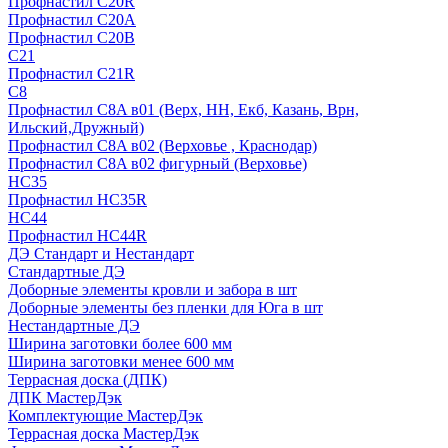
Профнастил С20R
Профнастил С20А
Профнастил С20В
C21
Профнастил С21R
C8
Профнастил С8A в01 (Верх, НН, Екб, Казань, Врн,
Ильский,Дружный)
Профнастил С8A в02 (Верховье , Краснодар)
Профнастил С8A в02 фигурный (Верховье)
HС35
Профнастил HC35R
НС44
Профнастил НС44R
ДЭ Стандарт и Нестандарт
Стандартные ДЭ
Доборные элементы кровли и забора в шт
Доборные элементы без пленки для Юга в шт
Нестандартные ДЭ
Ширина заготовки более 600 мм
Ширина заготовки менее 600 мм
Террасная доска (ДПК)
ДПК МастерДэк
Комплектующие МастерДэк
Террасная доска МастерДэк