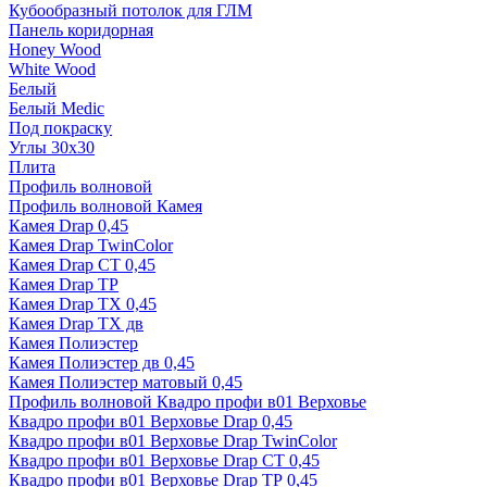
Кубообразный потолок для ГЛМ
Панель коридорная
Honey Wood
White Wood
Белый
Белый Medic
Под покраску
Углы 30х30
Плита
Профиль волновой
Профиль волновой Камея
Камея Drap 0,45
Камея Drap TwinColor
Камея Drap СТ 0,45
Камея Drap ТР
Камея Drap ТХ 0,45
Камея Drap ТХ дв
Камея Полиэстер
Камея Полиэстер дв 0,45
Камея Полиэстер матовый 0,45
Профиль волновой Квадро профи в01 Верховье
Квадро профи в01 Верховье Drap 0,45
Квадро профи в01 Верховье Drap TwinColor
Квадро профи в01 Верховье Drap СТ 0,45
Квадро профи в01 Верховье Drap ТР 0,45