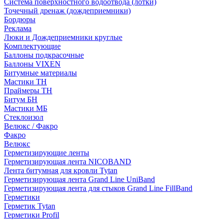
Система поверхностного водоотвода (лотки)
Точечный дренаж (дождеприемники)
Бордюры
Рекламa
Люки и Дождеприемники круглые
Комплектующие
Баллоны подкрасочные
Баллоны VIXEN
Битумные материалы
Мастики ТН
Праймеры ТН
Битум БН
Мастики МБ
Стеклоизол
Велюкс / Факро
Факро
Велюкс
Герметизирующие ленты
Герметизирующая лента NICOBAND
Лента битумная для кровли Tytan
Герметизирующая лента Grand Line UniBand
Герметизирующая лента для стыков Grand Line FillBand
Герметики
Герметик Tytan
Герметики Profil