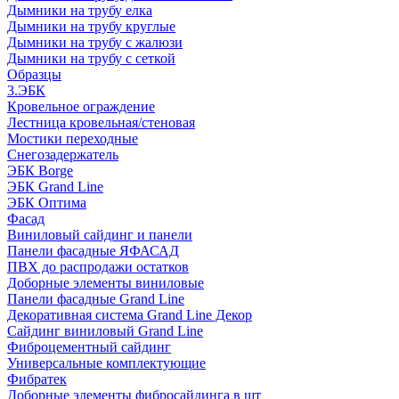
Дымники на трубу елка
Дымники на трубу круглые
Дымники на трубу с жалюзи
Дымники на трубу с сеткой
Образцы
3.ЭБК
Кровельное ограждение
Лестница кровельная/стеновая
Мостики переходные
Снегозадержатель
ЭБК Borge
ЭБК Grand Line
ЭБК Оптима
Фасад
Виниловый сайдинг и панели
Панели фасадные ЯФАСАД
ПВХ до распродажи остатков
Доборные элементы виниловые
Панели фасадные Grand Line
Декоративная система Grand Line Декор
Сайдинг виниловый Grand Line
Фиброцементный сайдинг
Универсальные комплектующие
Фибратек
Доборные элементы фибросайдинга в шт