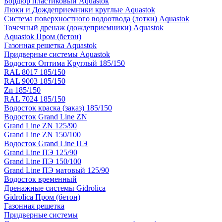
Бордюр пластиковый Aquastok
Люки и Дождеприемники круглые Aquastok
Система поверхностного водоотвода (лотки) Aquastok
Точечный дренаж (дождеприемники) Aquastok
Aquastok Пром (бетон)
Газонная решетка Aquastok
Придверные системы Aquastok
Водосток Оптима Круглый 185/150
RAL 8017 185/150
RAL 9003 185/150
Zn 185/150
RAL 7024 185/150
Водосток краска (заказ) 185/150
Водосток Grand Line ZN
Grand Line ZN 125/90
Grand Line ZN 150/100
Водосток Grand Line ПЭ
Grand Line ПЭ 125/90
Grand Line ПЭ 150/100
Grand Line ПЭ матовый 125/90
Водосток временный
Дренажные системы Gidrolica
Gidrolica Пром (бетон)
Газонная решетка
Придверные системы