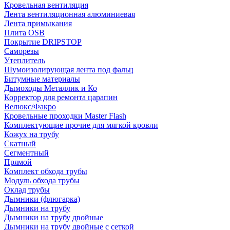
Кровельная вентиляция
Лента вентиляционная алюминиевая
Лента примыкания
Плита OSB
Покрытие DRIPSTOP
Саморезы
Утеплитель
Шумоизолирующая лента под фальц
Битумные материалы
Дымоходы Металлик и Ко
Корректор для ремонта царапин
Велюкс/Факро
Кровельные проходки Master Flash
Комплектующие прочие для мягкой кровли
Кожух на трубу
Скатный
Сегментный
Прямой
Комплект обхода трубы
Модуль обхода трубы
Оклад трубы
Дымники (флюгарка)
Дымники на трубу
Дымники на трубу двoйные
Дымники на трубу двoйные с сеткой