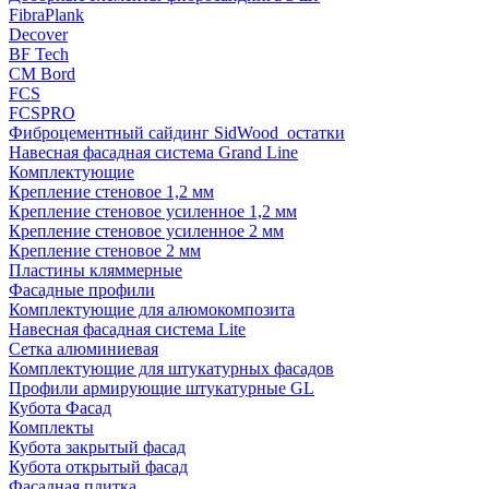
FibraPlank
Decover
BF Tech
CM Bord
FCS
FCSPRO
Фиброцементный сайдинг SidWood_остатки
Навесная фасадная система Grand Line
Комплектующие
Крепление стеновое 1,2 мм
Крепление стеновое усиленное 1,2 мм
Крепление стеновое усиленное 2 мм
Крепление стеновое 2 мм
Пластины кляммерные
Фасадные профили
Комплектующие для алюмокомпозита
Навесная фасадная система Lite
Сетка алюминиевая
Комплектующие для штукатурных фасадов
Профили армирующие штукатурные GL
Кубота Фасад
Комплекты
Кубота закрытый фасад
Кубота открытый фасад
Фасадная плитка