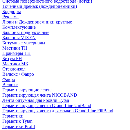
Система поверхностного водоотвода (лотки)
Точечный дренаж (дождеприемники)
Бордюры
Рекламa
Люки и Дождеприемники круглые
Комплектующие
Баллоны подкрасочные
Баллоны VIXEN
Битумные материалы
Мастики ТН
Праймеры ТН
Битум БН
Мастики МБ
Стеклоизол
Велюкс / Факро
Факро
Велюкс
Герметизирующие ленты
Герметизирующая лента NICOBAND
Лента битумная для кровли Tytan
Герметизирующая лента Grand Line UniBand
Герметизирующая лента для стыков Grand Line FillBand
Герметики
Герметик Tytan
Герметики Profil