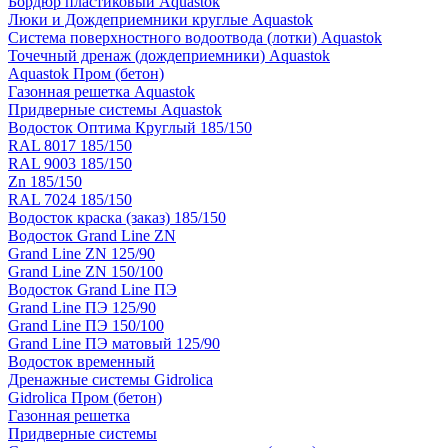
Бордюр пластиковый Aquastok
Люки и Дождеприемники круглые Aquastok
Система поверхностного водоотвода (лотки) Aquastok
Точечный дренаж (дождеприемники) Aquastok
Aquastok Пром (бетон)
Газонная решетка Aquastok
Придверные системы Aquastok
Водосток Оптима Круглый 185/150
RAL 8017 185/150
RAL 9003 185/150
Zn 185/150
RAL 7024 185/150
Водосток краска (заказ) 185/150
Водосток Grand Line ZN
Grand Line ZN 125/90
Grand Line ZN 150/100
Водосток Grand Line ПЭ
Grand Line ПЭ 125/90
Grand Line ПЭ 150/100
Grand Line ПЭ матовый 125/90
Водосток временный
Дренажные системы Gidrolica
Gidrolica Пром (бетон)
Газонная решетка
Придверные системы