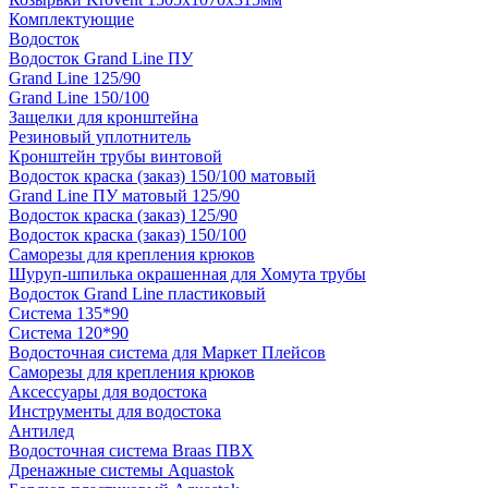
Комплектующие
Водосток
Водосток Grand Line ПУ
Grand Line 125/90
Grand Line 150/100
Защелки для кронштейна
Резиновый уплотнитель
Кронштейн трубы винтовой
Водосток краска (заказ) 150/100 матовый
Grand Line ПУ матовый 125/90
Водосток краска (заказ) 125/90
Водосток краска (заказ) 150/100
Саморезы для крепления крюков
Шуруп-шпилька окрашенная для Хомута трубы
Водосток Grand Line пластиковый
Система 135*90
Система 120*90
Водосточная система для Маркет Плейсов
Саморезы для крепления крюков
Аксессуары для водостока
Инструменты для водостока
Антилед
Водосточная система Braas ПВХ
Дренажные системы Aquastok