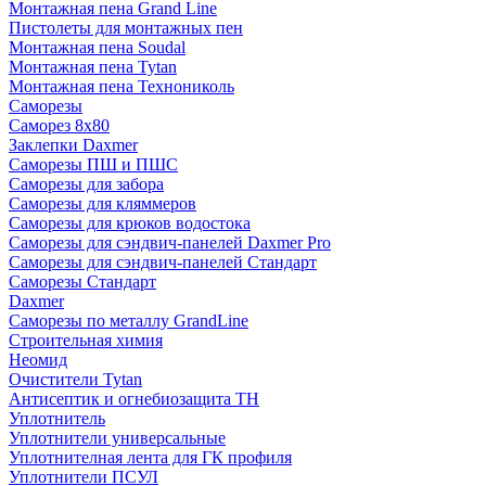
Монтажная пена Grand Linе
Пистолеты для монтажных пен
Монтажная пена Soudal
Монтажная пена Tytan
Монтажная пена Технониколь
Саморезы
Саморез 8х80
Заклепки Daxmer
Саморезы ПШ и ПШС
Саморезы для забора
Саморезы для кляммеров
Саморезы для крюков водостока
Саморезы для сэндвич-панелей Daxmer Pro
Саморезы для сэндвич-панелей Стандарт
Саморезы Стандарт
Daxmer
Саморезы по металлу GrandLine
Строительная химия
Неомид
Очистители Tytan
Антисептик и огнебиозащита ТН
Уплотнитель
Уплотнители универсальные
Уплотнителная лента для ГК профиля
Уплотнители ПСУЛ