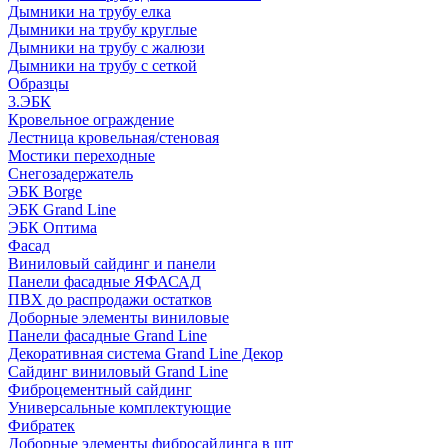
Дымники на трубу елка
Дымники на трубу круглые
Дымники на трубу с жалюзи
Дымники на трубу с сеткой
Образцы
3.ЭБК
Кровельное ограждение
Лестница кровельная/стеновая
Мостики переходные
Снегозадержатель
ЭБК Borge
ЭБК Grand Line
ЭБК Оптима
Фасад
Виниловый сайдинг и панели
Панели фасадные ЯФАСАД
ПВХ до распродажи остатков
Доборные элементы виниловые
Панели фасадные Grand Line
Декоративная система Grand Line Декор
Сайдинг виниловый Grand Line
Фиброцементный сайдинг
Универсальные комплектующие
Фибратек
Доборные элементы фибросайдинга в шт