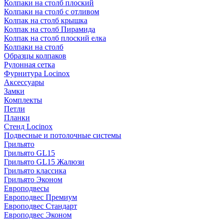
Колпаки на столб плоский
Колпаки на столб с отливом
Колпак на столб крышка
Колпак на столб Пирамида
Колпак на столб плоский елка
Колпаки на столб
Образцы колпаков
Рулонная сетка
Фурнитура Locinox
Аксессуары
Замки
Комплекты
Петли
Планки
Стенд Locinox
Подвесные и потолочные системы
Грильято
Грильято GL15
Грильято GL15 Жалюзи
Грильято классика
Грильято Эконом
Европодвесы
Европодвес Премиум
Европодвес Стандарт
Европодвес Эконом