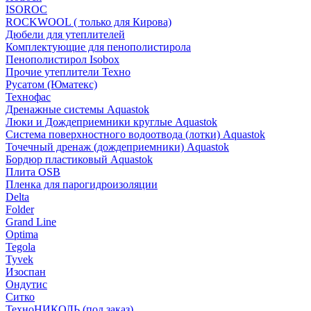
ISOROC
ROCKWOOL ( только для Кирова)
Дюбели для утеплителей
Комплектующие для пенополистирола
Пенополистирол Isobox
Прочие утеплители Техно
Русатом (Юматекс)
Технофас
Дренажные системы Aquastok
Люки и Дождеприемники круглые Aquastok
Система поверхностного водоотвода (лотки) Aquastok
Точечный дренаж (дождеприемники) Aquastok
Бордюр пластиковый Aquastok
Плита OSB
Пленка для парогидроизоляции
Delta
Folder
Grand Line
Optima
Tegola
Tyvek
Изоспан
Ондутис
Ситко
ТехноНИКОЛЬ (под заказ)