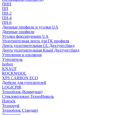
ПНП
ПП
ПН-2
ПН-4
ПН-6
Дверные профили и уголки UA
Дверные профили
Уголки фиксирующие UA
Уплотнителная лента для ГК профиля
Лента уплотнительная GL Дихтунгсбанд
Лента уплотнительная Knauf Дихтунгсбанд
Утепление и изоляция
Утеплитель
Isobox
KNAUF
ROCKWOOL
XPS CARBON ECO
Дюбели для утеплителей
LOGICPIR
Техноблок (Коммунар)
Стекловолокно ТехноНиколь
Hotrock
Технoруф
Техноблок Стандарт
Техновент