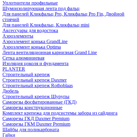
Уплотнители профильные
Шумоизолирующая лента под фальц
Для панелей Кликфальц Pro, Кликфальц Pro Fin, Двойной
стоячий
Для панелей Кликфальц, Кликфальц mini
Аксессуары для водостока
Аэроэлементы
Аэроэлемент конька GrandLine
Аэроэлемент конька Optima
Лента вентиляционная карнизная Grand Line
Сетка алюминиевая
Изоляция цоколя и фундамента
PLANTER
Строительный крепеж
Строительный крепеж Daxmer
Строительный крепеж Rothoblaas
Дюбель
Строительный крепеж Шурупы
Саморeзы фосфатированные (ГКД)
Саморезы конструкционные
Комплект крепежа для подсистемы забора из сайдинга
Саморезы ГКД Daxmer Premium
Саморезы ГКМ Daxmer Premium
Шайбы для поликарбоната
Гайки