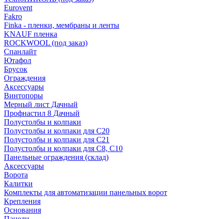
Eurovent
Fakro
Finka - пленки, мембраны и ленты
KNAUF пленка
ROCKWOOL (под заказ)
Спанлайт
Ютафол
Брусок
Ограждения
Аксессуары
Винтопоры
Мерный лист Дачный
Профнастил 8 Дачный
Полустолбы и колпаки
Полустолбы и колпаки для С20
Полустолбы и колпаки для С21
Полустолбы и колпаки для С8, С10
Панельные ограждения (склад)
Аксессуары
Ворота
Калитки
Комплекты для автоматизации панельных ворот
Крепления
Основания
Панели