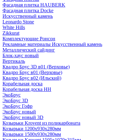
Фасадная плитка HAUBERK
Фасадная плитка Docke
Искусственный камень
Leonardo Stone
White Hills
Zikkurat
Комплектующие Ронсон
Рекламные материалы Искусственный камень
Металлический сайдинг
Блок-хаус новый
Вертикаль
Квадро Брус 3D в01 (Верховье)
Квадро Брус в01 (Верховье)
Квадро Брус в02 (Ильский)
Корабельная доска
Корабельная доска НН
ЭкоБрус
ЭкоБрус 3D
ЭкоБрус Гофр
ЭкоБрус новый
ЭкоБрус новый 3D
Козырьки Krovent из поликарбоната
Козырьки 1200х930х280мм
Козырьки 1500х930х280мм
Козырьки Krovent 1505х1070х315мм