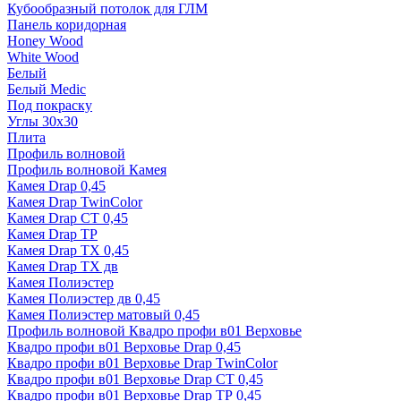
Кубообразный потолок для ГЛМ
Панель коридорная
Honey Wood
White Wood
Белый
Белый Medic
Под покраску
Углы 30х30
Плита
Профиль волновой
Профиль волновой Камея
Камея Drap 0,45
Камея Drap TwinColor
Камея Drap СТ 0,45
Камея Drap ТР
Камея Drap ТХ 0,45
Камея Drap ТХ дв
Камея Полиэстер
Камея Полиэстер дв 0,45
Камея Полиэстер матовый 0,45
Профиль волновой Квадро профи в01 Верховье
Квадро профи в01 Верховье Drap 0,45
Квадро профи в01 Верховье Drap TwinColor
Квадро профи в01 Верховье Drap СТ 0,45
Квадро профи в01 Верховье Drap ТР 0,45