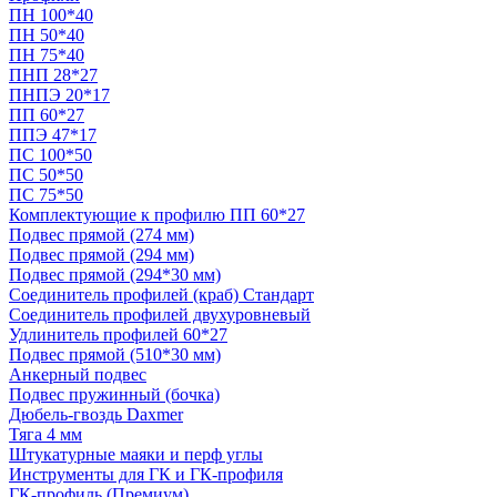
ПН 100*40
ПН 50*40
ПН 75*40
ПНП 28*27
ПНПЭ 20*17
ПП 60*27
ППЭ 47*17
ПС 100*50
ПС 50*50
ПС 75*50
Комплектующие к профилю ПП 60*27
Подвес прямой (274 мм)
Подвес прямой (294 мм)
Подвес прямой (294*30 мм)
Соединитель профилей (краб) Стандарт
Соединитель профилей двухуровневый
Удлинитель профилей 60*27
Подвес прямой (510*30 мм)
Анкерный подвес
Подвес пружинный (бочка)
Дюбель-гвоздь Daxmer
Тяга 4 мм
Штукатурные маяки и перф углы
Инструменты для ГК и ГК-профиля
ГК-профиль (Премиум)