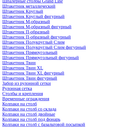
Шпалерные столбы Grand Line
Штакетник металлический
Штакетник Круглый
Штакетник Круглый фигурный
Штакетник М-образный
Штакетник М-образный фигурный
Штакетник П-образный
Штакетник П-образный фигурный
Штакетник Полукруглый Слим
Штакетник Полукруглый Слим фигурный
Штакетник Прямоугольный
Штакетник Прямоугольный фигурный
Штакетник Твин
Штакетник Твин XL
Штакетник Твин XL фигурный
Штакетник Твин фигурный
Забор из рулонной сетки
Рулонная сетка
Столбы и крепления
Временные ограждения
Колпаки на столб
Колпаки на столб со склада
Колпаки на столб двoйные
Колпаки на столб под фонарь
Колпаки на столб с базальтовой посыпкой