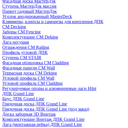
Фасадная доска МастерДэк
Ступень МастерДэк массив
Паркет садовый МастерДэк
Уголок анодированный MasterDeck
Кляммеры, клипсы и саморезы для крепления ДПК
CM Decking
Заборы CM Fencing
Комплектующие CM Deking
Лага несущая
Ограждения CM Railing
Профиль угловой ДПК
Ступень CM STAIR
Фасадная облицовка CM Cladding
Фасадные панели CM Wall
Террасная доска CM Deking
Угловой профиль CM Wall
Угловой профиль CM Cladding
Регулируемые опоры и алюминиевые лаги Hilst
ДПК Grand Line
Брус ДПК Grand Line
Грядочная доска ДПК Grand Line
Грядочная доска ДПК Grand Line (под заказ)
Доска заборная 3D Винтаж
Комплектующие Винтаж ДПК Grand Line
Лага (монтажная рейка) ДПК Grand Line