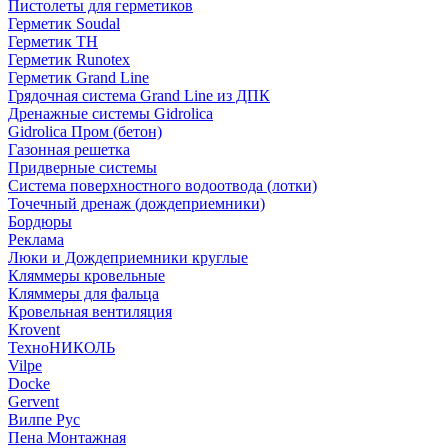
Пистолеты для герметиков
Герметик Soudal
Герметик ТН
Герметик Runotex
Герметик Grand Line
Грядочная система Grand Line из ДПК
Дренажные системы Gidrolica
Gidrolica Пром (бетон)
Газонная решетка
Придверные системы
Система поверхностного водоотвода (лотки)
Точечный дренаж (дождеприемники)
Бордюры
Рекламa
Люки и Дождеприемники круглые
Кляммеры кровельные
Кляммеры для фальца
Кровельная вентиляция
Krovent
ТехноНИКОЛЬ
Vilpe
Docke
Gervent
Вилпе Рус
Пена Монтажнaя