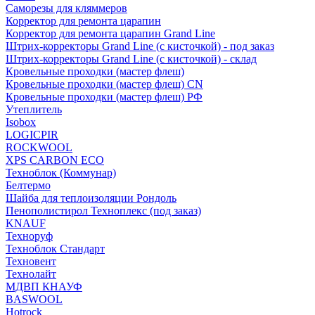
Саморезы для кляммеров
Корректор для ремонта царапин
Корректор для ремонта царапин Grand Line
Штрих-корректоры Grand Line (с кисточкой) - под заказ
Штрих-корректоры Grand Line (с кисточкой) - склад
Кровельные проходки (мастер флеш)
Кровельные проходки (мастер флеш) CN
Кровельные проходки (мастер флеш) РФ
Утеплитель
Isobox
LOGICPIR
ROCKWOOL
XPS CARBON ECO
Техноблок (Коммунар)
Белтермо
Шайба для теплоизоляции Рондоль
Пенополистирол Техноплекс (под заказ)
KNАUF
Технoруф
Техноблок Стандарт
Техновент
Технолайт
МДВП КНАУФ
BASWOOL
Hotrock