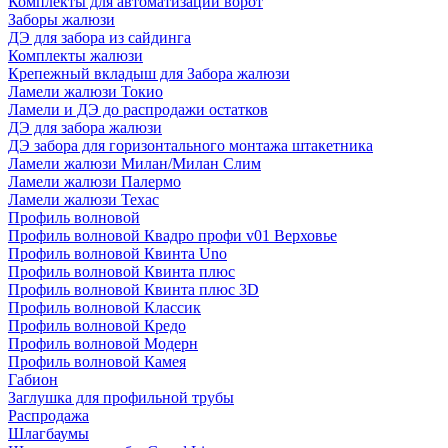
Комплекты для автоматизации ворот
Заборы жалюзи
ДЭ для забора из сайдинга
Комплекты жалюзи
Крепежный вкладыш для Забора жалюзи
Ламели жалюзи Токио
Ламели и ДЭ до распродажи остатков
ДЭ для забора жалюзи
ДЭ забора для горизонтального монтажа штакетника
Ламели жалюзи Милан/Милан Слим
Ламели жалюзи Палермо
Ламели жалюзи Техас
Профиль волновой
Профиль волновой Квадро профи v01 Верховье
Профиль волновой Квинта Uno
Профиль волновой Квинта плюс
Профиль волновой Квинта плюс 3D
Профиль волновой Классик
Профиль волновой Кредо
Профиль волновой Модерн
Профиль волновой Камея
Габион
Заглушка для профильной трубы
Распродажа
Шлагбаумы