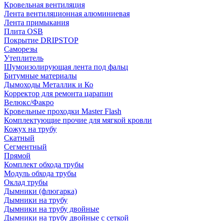
Кровельная вентиляция
Лента вентиляционная алюминиевая
Лента примыкания
Плита OSB
Покрытие DRIPSTOP
Саморезы
Утеплитель
Шумоизолирующая лента под фальц
Битумные материалы
Дымоходы Металлик и Ко
Корректор для ремонта царапин
Велюкс/Факро
Кровельные проходки Master Flash
Комплектующие прочие для мягкой кровли
Кожух на трубу
Скатный
Сегментный
Прямой
Комплект обхода трубы
Модуль обхода трубы
Оклад трубы
Дымники (флюгарка)
Дымники на трубу
Дымники на трубу двoйные
Дымники на трубу двoйные с сеткой