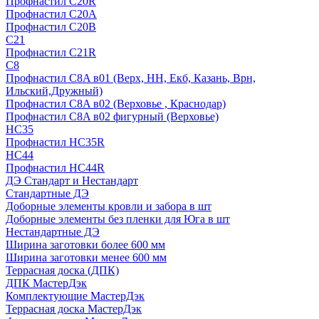
Профнастил С20R
Профнастил С20А
Профнастил С20В
C21
Профнастил С21R
C8
Профнастил С8A в01 (Верх, НН, Екб, Казань, Врн,
Ильский,Дружный)
Профнастил С8A в02 (Верховье , Краснодар)
Профнастил С8A в02 фигурный (Верховье)
HС35
Профнастил HC35R
НС44
Профнастил НС44R
ДЭ Стандарт и Нестандарт
Стандартные ДЭ
Доборные элементы кровли и забора в шт
Доборные элементы без пленки для Юга в шт
Нестандартные ДЭ
Ширина заготовки более 600 мм
Ширина заготовки менее 600 мм
Террасная доска (ДПК)
ДПК МастерДэк
Комплектующие МастерДэк
Террасная доска МастерДэк