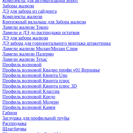
Комплекты для автоматизации ворот
Заборы жалюзи
ДЭ для забора из сайдинга
Комплекты жалюзи
Крепежный вкладыш для Забора жалюзи
Ламели жалюзи Токио
Ламели и ДЭ до распродажи остатков
ДЭ для забора жалюзи
ДЭ забора для горизонтального монтажа штакетника
Ламели жалюзи Милан/Милан Слим
Ламели жалюзи Палермо
Ламели жалюзи Техас
Профиль волновой
Профиль волновой Квадро профи v01 Верховье
Профиль волновой Квинта Uno
Профиль волновой Квинта плюс
Профиль волновой Квинта плюс 3D
Профиль волновой Классик
Профиль волновой Кредо
Профиль волновой Модерн
Профиль волновой Камея
Габион
Заглушка для профильной трубы
Распродажа
Шлагбаумы