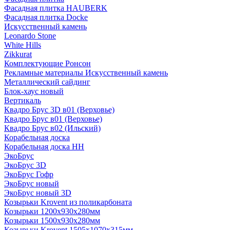
Фасадная плитка HAUBERK
Фасадная плитка Docke
Искусственный камень
Leonardo Stone
White Hills
Zikkurat
Комплектующие Ронсон
Рекламные материалы Искусственный камень
Металлический сайдинг
Блок-хаус новый
Вертикаль
Квадро Брус 3D в01 (Верховье)
Квадро Брус в01 (Верховье)
Квадро Брус в02 (Ильский)
Корабельная доска
Корабельная доска НН
ЭкоБрус
ЭкоБрус 3D
ЭкоБрус Гофр
ЭкоБрус новый
ЭкоБрус новый 3D
Козырьки Krovent из поликарбоната
Козырьки 1200х930х280мм
Козырьки 1500х930х280мм
Козырьки Krovent 1505х1070х315мм