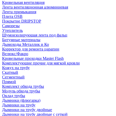
Кровельная вентиляция
Лента вентиляционная алюминиевая
Лента примыкания
Плита OSB
Покрытие DRIPSTOP
Саморезы
Утеплитель
Шумоизолирующая лента под фальц
Битумные материалы
Дымоходы Металлик и Ко
Корректор для ремонта царапин
Велюкс/Факро
Кровельные проходки Master Flash
Комплектующие прочие для мягкой кровли
Кожух на трубу
Скатный
Сегментный
Прямой
Комплект обхода трубы
Модуль обхода трубы
Оклад трубы
Дымники (флюгарка)
Дымники на трубу
Дымники на трубу двoйные
Дымники на трубу двoйные с сеткой