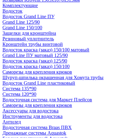
Комплектующие
Водосток
Водосток Grand Line ПУ
Grand Line 125/90
Grand Line 150/100
Защелки для кронштейна
Резиновый уплотнитель
Кронштейн трубы винтовой
Водосток краска (заказ) 150/100 матовый
Grand Line ПУ матовый 125/90
Водосток краска (заказ) 125/90
Водосток краска (заказ) 150/100
Саморезы для крепления крюков
Шуруп-шпилька окрашенная для Хомута трубы
Водосток Grand Line пластиковый
Система 135*90
Система 120*90
Водосточная система для Маркет Плейсов
Саморезы для крепления крюков
Аксессуары для водостока
Инструменты для водостока
Антилед
Водосточная система Braas ПВХ
Дренажные системы Aquastok