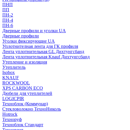
ПНП
ПП
ПН-2
ПН-4
ПН-6
Дверные профили и уголки UA
Дверные профили
Уголки фиксирующие UA
Уплотнителная лента для ГК профиля
Лента уплотнительная GL Дихтунгсбанд
Лента уплотнительная Knauf Дихтунгсбанд
Утепление и изоляция
Утеплитель
Isobox
KNAUF
ROCKWOOL
XPS CARBON ECO
Дюбели для утеплителей
LOGICPIR
Техноблок (Коммунар)
Стекловолокно ТехноНиколь
Hotrock
Технoруф
Техноблок Стандарт
Техновент