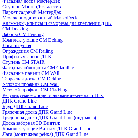
Фасадная доска МастерДэк
Ступень МастерДэк массив
Паркет садовый МастерДэк
Уголок анодированный MasterDeck
Кляммеры, клипсы и саморезы для крепления ДПК
CM Decking
Заборы CM Fencing
Комплектующие CM Deking
Лага несущая
Ограждения CM Railing
Профиль угловой ДПК
Ступень CM STAIR
Фасадная облицовка CM Cladding
Фасадные панели CM Wall
Террасная доска CM Deking
Угловой профиль CM Wall
Угловой профиль CM Cladding
Регулируемые опоры и алюминиевые лаги Hilst
ДПК Grand Line
Брус ДПК Grand Line
Грядочная доска ДПК Grand Line
Грядочная доска ДПК Grand Line (под заказ)
Доска заборная 3D Винтаж
Комплектующие Винтаж ДПК Grand Line
Лага (монтажная рейка) ДПК Grand Line