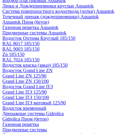
Бордюр пластиковый Aquastok
Люки и Дождеприемники круглые Aquastok
Система поверхностного водоотвода (лотки) Aquastok
Точечный дренаж (дождеприемники) Aquastok
Aquastok Пром (бетон)
Газонная решетка Aquastok
Придверные системы Aquastok
Водосток Оптима Круглый 185/150
RAL 8017 185/150
RAL 9003 185/150
Zn 185/150
RAL 7024 185/150
Водосток краска (заказ) 185/150
Водосток Grand Line ZN
Grand Line ZN 125/90
Grand Line ZN 150/100
Водосток Grand Line ПЭ
Grand Line ПЭ 125/90
Grand Line ПЭ 150/100
Grand Line ПЭ матовый 125/90
Водосток временный
Дренажные системы Gidrolica
Gidrolica Пром (бетон)
Газонная решетка
Придверные системы