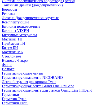
Система поверхностного водоотвода (лотки)
Точечный дренаж (дождеприемники)
Бордюры
Рекламa
Люки и Дождеприемники круглые
Комплектующие
Баллоны подкрасочные
Баллоны VIXEN
Битумные материалы
Мастики ТН
Праймеры ТН
Битум БН
Мастики МБ
Стеклоизол
Велюкс / Факро
Факро
Велюкс
Герметизирующие ленты
Герметизирующая лента NICOBAND
Лента битумная для кровли Tytan
Герметизирующая лента Grand Line UniBand
Герметизирующая лента для стыков Grand Line FillBand
Герметики
Герметик Tytan
Герметики Profil