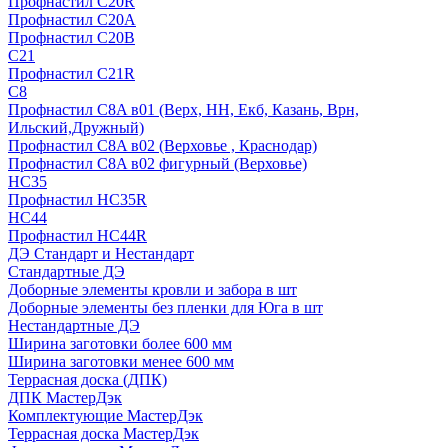
Профнастил С20R
Профнастил С20А
Профнастил С20В
C21
Профнастил С21R
C8
Профнастил С8A в01 (Верх, НН, Екб, Казань, Врн,
Ильский,Дружный)
Профнастил С8A в02 (Верховье , Краснодар)
Профнастил С8A в02 фигурный (Верховье)
HС35
Профнастил HC35R
НС44
Профнастил НС44R
ДЭ Стандарт и Нестандарт
Стандартные ДЭ
Доборные элементы кровли и забора в шт
Доборные элементы без пленки для Юга в шт
Нестандартные ДЭ
Ширина заготовки более 600 мм
Ширина заготовки менее 600 мм
Террасная доска (ДПК)
ДПК МастерДэк
Комплектующие МастерДэк
Террасная доска МастерДэк