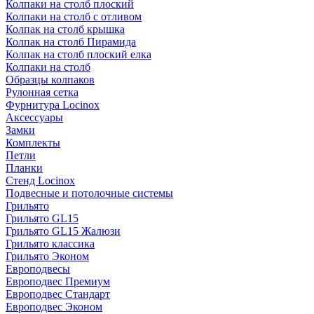
Колпаки на столб плоский
Колпаки на столб с отливом
Колпак на столб крышка
Колпак на столб Пирамида
Колпак на столб плоский елка
Колпаки на столб
Образцы колпаков
Рулонная сетка
Фурнитура Locinox
Аксессуары
Замки
Комплекты
Петли
Планки
Стенд Locinox
Подвесные и потолочные системы
Грильято
Грильято GL15
Грильято GL15 Жалюзи
Грильято классика
Грильято Эконом
Европодвесы
Европодвес Премиум
Европодвес Стандарт
Европодвес Эконом