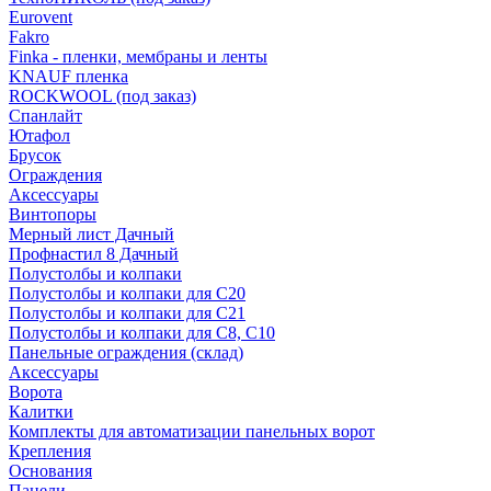
Eurovent
Fakro
Finka - пленки, мембраны и ленты
KNAUF пленка
ROCKWOOL (под заказ)
Спанлайт
Ютафол
Брусок
Ограждения
Аксессуары
Винтопоры
Мерный лист Дачный
Профнастил 8 Дачный
Полустолбы и колпаки
Полустолбы и колпаки для С20
Полустолбы и колпаки для С21
Полустолбы и колпаки для С8, С10
Панельные ограждения (склад)
Аксессуары
Ворота
Калитки
Комплекты для автоматизации панельных ворот
Крепления
Основания
Панели