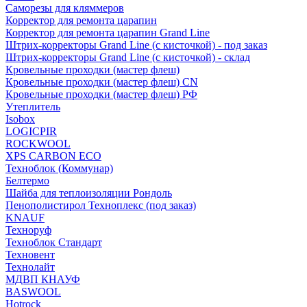
Саморезы для кляммеров
Корректор для ремонта царапин
Корректор для ремонта царапин Grand Line
Штрих-корректоры Grand Line (с кисточкой) - под заказ
Штрих-корректоры Grand Line (с кисточкой) - склад
Кровельные проходки (мастер флеш)
Кровельные проходки (мастер флеш) CN
Кровельные проходки (мастер флеш) РФ
Утеплитель
Isobox
LOGICPIR
ROCKWOOL
XPS CARBON ECO
Техноблок (Коммунар)
Белтермо
Шайба для теплоизоляции Рондоль
Пенополистирол Техноплекс (под заказ)
KNАUF
Технoруф
Техноблок Стандарт
Техновент
Технолайт
МДВП КНАУФ
BASWOOL
Hotrock