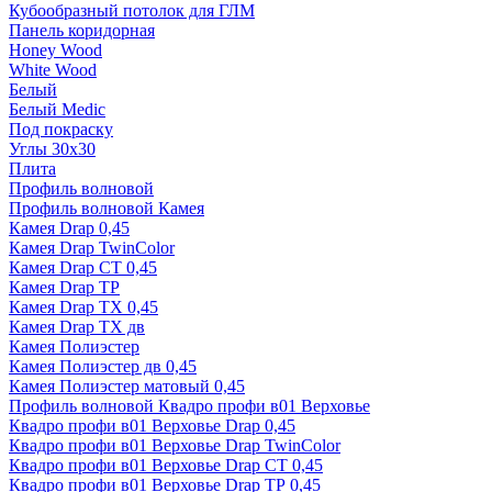
Кубообразный потолок для ГЛМ
Панель коридорная
Honey Wood
White Wood
Белый
Белый Medic
Под покраску
Углы 30х30
Плита
Профиль волновой
Профиль волновой Камея
Камея Drap 0,45
Камея Drap TwinColor
Камея Drap СТ 0,45
Камея Drap ТР
Камея Drap ТХ 0,45
Камея Drap ТХ дв
Камея Полиэстер
Камея Полиэстер дв 0,45
Камея Полиэстер матовый 0,45
Профиль волновой Квадро профи в01 Верховье
Квадро профи в01 Верховье Drap 0,45
Квадро профи в01 Верховье Drap TwinColor
Квадро профи в01 Верховье Drap СТ 0,45
Квадро профи в01 Верховье Drap ТР 0,45