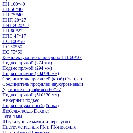
ПН 100*40
ПН 50*40
ПН 75*40
ПНП 28*27
ПНПЭ 20*17
ПП 60*27
ППЭ 47*17
ПС 100*50
ПС 50*50
ПС 75*50
Комплектующие к профилю ПП 60*27
Подвес прямой (274 мм)
Подвес прямой (294 мм)
Подвес прямой (294*30 мм)
Соединитель профилей (краб) Стандарт
Соединитель профилей двухуровневый
Удлинитель профилей 60*27
Подвес прямой (510*30 мм)
Анкерный подвес
Подвес пружинный (бочка)
Дюбель-гвоздь Daxmer
Тяга 4 мм
Штукатурные маяки и перф углы
Инструменты для ГК и ГК-профиля
ГК-профиль (Премиум)