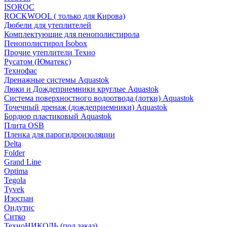
ISOROC
ROCKWOOL ( только для Кирова)
Дюбели для утеплителей
Комплектующие для пенополистирола
Пенополистирол Isobox
Прочие утеплители Техно
Русатом (Юматекс)
Технофас
Дренажные системы Aquastok
Люки и Дождеприемники круглые Aquastok
Система поверхностного водоотвода (лотки) Aquastok
Точечный дренаж (дождеприемники) Aquastok
Бордюр пластиковый Aquastok
Плита OSB
Пленка для парогидроизоляции
Delta
Folder
Grand Line
Optima
Tegola
Tyvek
Изоспан
Ондутис
Ситко
ТехноНИКОЛЬ (под заказ)