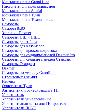
Монтажная пена Grand Linе
Пистолеты для монтажных пен
Монтажная пена Soudal
Монтажная пена Tytan
Монтажная пена Технониколь
Саморезы
Саморез 8х80
Заклепки Daxmer
Саморезы ПШ и ПШС
Саморезы для забора
Саморезы для кляммеров
Саморезы для крюков водостока
Саморезы для сэндвич-панелей Daxmer Pro
Саморезы для сэндвич-панелей Стандарт
Саморезы Стандарт
Daxmer
Саморезы по металлу GrandLine
Строительная химия
Неомид
Очистители Tytan
Антисептик и огнебиозащита ТН
Уплотнитель
Уплотнители универсальные
Уплотнителная лента для ГК профиля
Уплотнители ПСУЛ