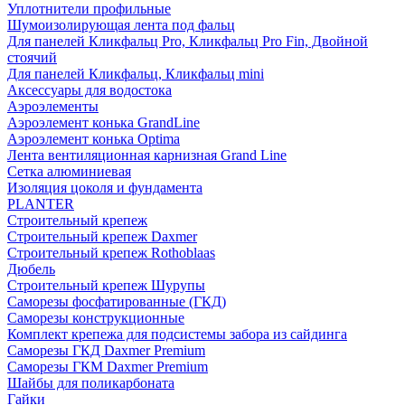
Уплотнители профильные
Шумоизолирующая лента под фальц
Для панелей Кликфальц Pro, Кликфальц Pro Fin, Двойной
стоячий
Для панелей Кликфальц, Кликфальц mini
Аксессуары для водостока
Аэроэлементы
Аэроэлемент конька GrandLine
Аэроэлемент конька Optima
Лента вентиляционная карнизная Grand Line
Сетка алюминиевая
Изоляция цоколя и фундамента
PLANTER
Строительный крепеж
Строительный крепеж Daxmer
Строительный крепеж Rothoblaas
Дюбель
Строительный крепеж Шурупы
Саморeзы фосфатированные (ГКД)
Саморезы конструкционные
Комплект крепежа для подсистемы забора из сайдинга
Саморезы ГКД Daxmer Premium
Саморезы ГКМ Daxmer Premium
Шайбы для поликарбоната
Гайки