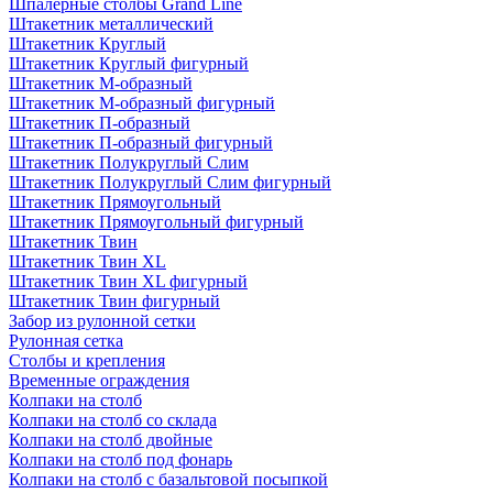
Шпалерные столбы Grand Line
Штакетник металлический
Штакетник Круглый
Штакетник Круглый фигурный
Штакетник М-образный
Штакетник М-образный фигурный
Штакетник П-образный
Штакетник П-образный фигурный
Штакетник Полукруглый Слим
Штакетник Полукруглый Слим фигурный
Штакетник Прямоугольный
Штакетник Прямоугольный фигурный
Штакетник Твин
Штакетник Твин XL
Штакетник Твин XL фигурный
Штакетник Твин фигурный
Забор из рулонной сетки
Рулонная сетка
Столбы и крепления
Временные ограждения
Колпаки на столб
Колпаки на столб со склада
Колпаки на столб двoйные
Колпаки на столб под фонарь
Колпаки на столб с базальтовой посыпкой