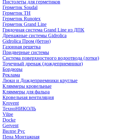
Пистолеты для герметиков
Герметик Soudal
Герметик ТН
Герметик Runotex
Герметик Grand Line
Грядочная система Grand Line из ДПК
Дренажные системы Gidrolica
Gidrolica Пром (бетон)
Газонная решетка
Придверные системы
Система поверхностного водоотвода (лотки)
Точечный дренаж (дождеприемники)
Бордюры
Рекламa
Люки и Дождеприемники круглые
Кляммеры кровельные
Кляммеры для фальца
Кровельная вентиляция
Krovent
ТехноНИКОЛЬ
Vilpe
Docke
Gervent
Вилпе Рус
Пена Монтажнaя