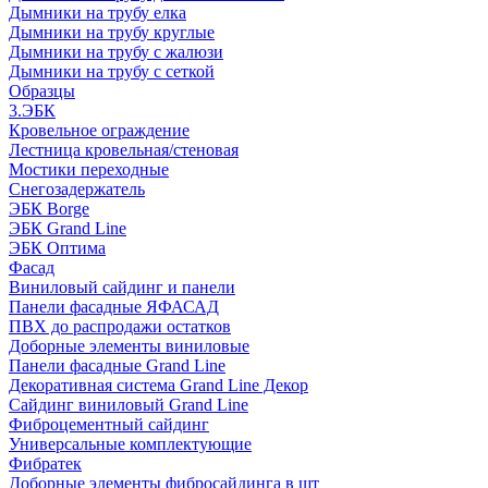
Дымники на трубу елка
Дымники на трубу круглые
Дымники на трубу с жалюзи
Дымники на трубу с сеткой
Образцы
3.ЭБК
Кровельное ограждение
Лестница кровельная/стеновая
Мостики переходные
Снегозадержатель
ЭБК Borge
ЭБК Grand Line
ЭБК Оптима
Фасад
Виниловый сайдинг и панели
Панели фасадные ЯФАСАД
ПВХ до распродажи остатков
Доборные элементы виниловые
Панели фасадные Grand Line
Декоративная система Grand Line Декор
Сайдинг виниловый Grand Line
Фиброцементный сайдинг
Универсальные комплектующие
Фибратек
Доборные элементы фибросайдинга в шт