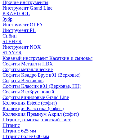
Прочие инструменты
Инструмент Grand Line
KRAFTOOL
Зубр
Инструмент OLFA
Инструмент PL
Сибин
STEHER
Инструмент NOX
STAYER
Кованый инструмент Касаткин и сыновья
Софиты Металл и ПВХ
Софиты металлические
Софиты Квадро Брус в01 (Верховье)
Софиты Вертикаль
Софиты Классик в01 (Верховье, НН)
Софиты ЭкоБрус новый
Софиты виниловые Grand Line
Коллекция Estetic (софит)
Коллекция Классика (софит)
Коллекция Премиум Акрил (софит)
Штрипс, отмотка, плоский лист
Штрипс
Штрипс 625 мм
Штрипс более 600 мм