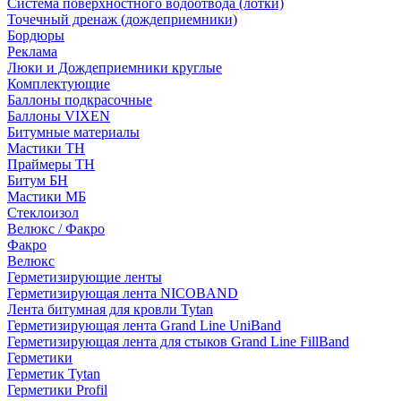
Система поверхностного водоотвода (лотки)
Точечный дренаж (дождеприемники)
Бордюры
Рекламa
Люки и Дождеприемники круглые
Комплектующие
Баллоны подкрасочные
Баллоны VIXEN
Битумные материалы
Мастики ТН
Праймеры ТН
Битум БН
Мастики МБ
Стеклоизол
Велюкс / Факро
Факро
Велюкс
Герметизирующие ленты
Герметизирующая лента NICOBAND
Лента битумная для кровли Tytan
Герметизирующая лента Grand Line UniBand
Герметизирующая лента для стыков Grand Line FillBand
Герметики
Герметик Tytan
Герметики Profil