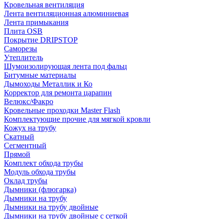
Кровельная вентиляция
Лента вентиляционная алюминиевая
Лента примыкания
Плита OSB
Покрытие DRIPSTOP
Саморезы
Утеплитель
Шумоизолирующая лента под фальц
Битумные материалы
Дымоходы Металлик и Ко
Корректор для ремонта царапин
Велюкс/Факро
Кровельные проходки Master Flash
Комплектующие прочие для мягкой кровли
Кожух на трубу
Скатный
Сегментный
Прямой
Комплект обхода трубы
Модуль обхода трубы
Оклад трубы
Дымники (флюгарка)
Дымники на трубу
Дымники на трубу двoйные
Дымники на трубу двoйные с сеткой