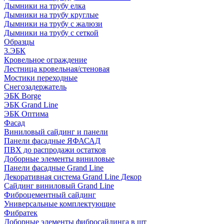
Дымники на трубу елка
Дымники на трубу круглые
Дымники на трубу с жалюзи
Дымники на трубу с сеткой
Образцы
3.ЭБК
Кровельное ограждение
Лестница кровельная/стеновая
Мостики переходные
Снегозадержатель
ЭБК Borge
ЭБК Grand Line
ЭБК Оптима
Фасад
Виниловый сайдинг и панели
Панели фасадные ЯФАСАД
ПВХ до распродажи остатков
Доборные элементы виниловые
Панели фасадные Grand Line
Декоративная система Grand Line Декор
Сайдинг виниловый Grand Line
Фиброцементный сайдинг
Универсальные комплектующие
Фибратек
Доборные элементы фибросайдинга в шт