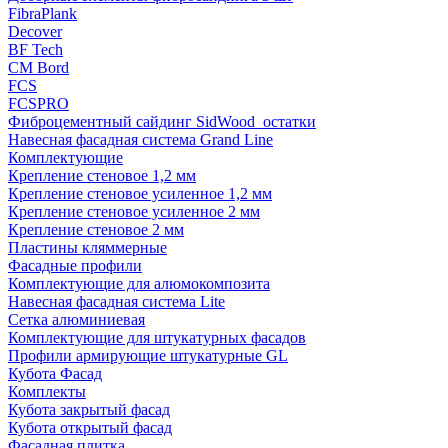
FibraPlank
Decover
BF Tech
CM Bord
FCS
FCSPRO
Фиброцементный сайдинг SidWood_остатки
Навесная фасадная система Grand Line
Комплектующие
Крепление стеновое 1,2 мм
Крепление стеновое усиленное 1,2 мм
Крепление стеновое усиленное 2 мм
Крепление стеновое 2 мм
Пластины кляммерные
Фасадные профили
Комплектующие для алюмокомпозита
Навесная фасадная система Lite
Сетка алюминиевая
Комплектующие для штукатурных фасадов
Профили армирующие штукатурные GL
Кубота Фасад
Комплекты
Кубота закрытый фасад
Кубота открытый фасад
Фасадная плитка