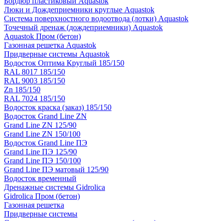
Бордюр пластиковый Aquastok
Люки и Дождеприемники круглые Aquastok
Система поверхностного водоотвода (лотки) Aquastok
Точечный дренаж (дождеприемники) Aquastok
Aquastok Пром (бетон)
Газонная решетка Aquastok
Придверные системы Aquastok
Водосток Оптима Круглый 185/150
RAL 8017 185/150
RAL 9003 185/150
Zn 185/150
RAL 7024 185/150
Водосток краска (заказ) 185/150
Водосток Grand Line ZN
Grand Line ZN 125/90
Grand Line ZN 150/100
Водосток Grand Line ПЭ
Grand Line ПЭ 125/90
Grand Line ПЭ 150/100
Grand Line ПЭ матовый 125/90
Водосток временный
Дренажные системы Gidrolica
Gidrolica Пром (бетон)
Газонная решетка
Придверные системы