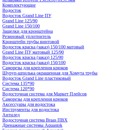
Комплектующие
Водосток
Водосток Grand Line ПУ
Grand Line 125/90
Grand Line 150/100
Защелки для кронштейна
Резиновый уплотнитель
Кронштейн трубы винтовой
Водосток краска (заказ) 150/100 матовый
Grand Line ПУ матовый 125/90
Водосток краска (заказ) 125/90
Водосток краска (заказ) 150/100
Саморезы для крепления крюков
Шуруп-шпилька окрашенная для Хомута трубы
Водосток Grand Line пластиковый
Система 135*90
Система 120*90
Водосточная система для Маркет Плейсов
Саморезы для крепления крюков
Аксессуары для водостока
Инструменты для водостока
Антилед
Водосточная система Braas ПВХ
Дренажные системы Aquastok