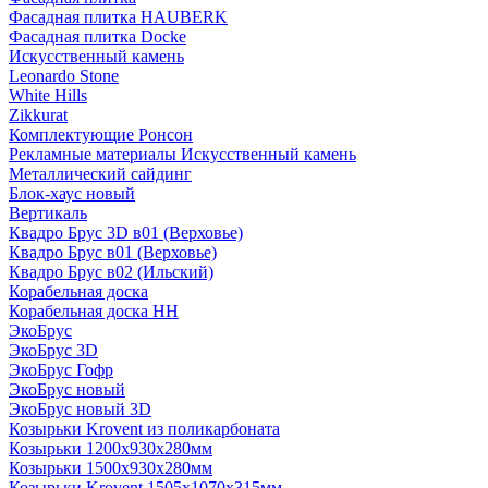
Фасадная плитка HAUBERK
Фасадная плитка Docke
Искусственный камень
Leonardo Stone
White Hills
Zikkurat
Комплектующие Ронсон
Рекламные материалы Искусственный камень
Металлический сайдинг
Блок-хаус новый
Вертикаль
Квадро Брус 3D в01 (Верховье)
Квадро Брус в01 (Верховье)
Квадро Брус в02 (Ильский)
Корабельная доска
Корабельная доска НН
ЭкоБрус
ЭкоБрус 3D
ЭкоБрус Гофр
ЭкоБрус новый
ЭкоБрус новый 3D
Козырьки Krovent из поликарбоната
Козырьки 1200х930х280мм
Козырьки 1500х930х280мм
Козырьки Krovent 1505х1070х315мм