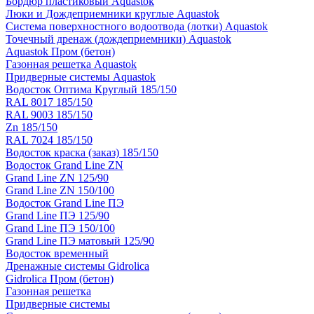
Бордюр пластиковый Aquastok
Люки и Дождеприемники круглые Aquastok
Система поверхностного водоотвода (лотки) Aquastok
Точечный дренаж (дождеприемники) Aquastok
Aquastok Пром (бетон)
Газонная решетка Aquastok
Придверные системы Aquastok
Водосток Оптима Круглый 185/150
RAL 8017 185/150
RAL 9003 185/150
Zn 185/150
RAL 7024 185/150
Водосток краска (заказ) 185/150
Водосток Grand Line ZN
Grand Line ZN 125/90
Grand Line ZN 150/100
Водосток Grand Line ПЭ
Grand Line ПЭ 125/90
Grand Line ПЭ 150/100
Grand Line ПЭ матовый 125/90
Водосток временный
Дренажные системы Gidrolica
Gidrolica Пром (бетон)
Газонная решетка
Придверные системы