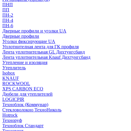
ПНП
ПП
ПН-2
ПН-4
ПН-6
Дверные профили и уголки UA
Дверные профили
Уголки фиксирующие UA
Уплотнителная лента для ГК профиля
Лента уплотнительная GL Дихтунгсбанд
Лента уплотнительная Knauf Дихтунгсбанд
Утепление и изоляция
Утеплитель
Isobox
KNAUF
ROCKWOOL
XPS CARBON ECO
Дюбели для утеплителей
LOGICPIR
Техноблок (Коммунар)
Стекловолокно ТехноНиколь
Hotrock
Технoруф
Техноблок Стандарт
Техновент