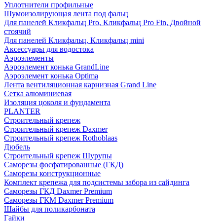
Уплотнители профильные
Шумоизолирующая лента под фальц
Для панелей Кликфальц Pro, Кликфальц Pro Fin, Двойной
стоячий
Для панелей Кликфальц, Кликфальц mini
Аксессуары для водостока
Аэроэлементы
Аэроэлемент конька GrandLine
Аэроэлемент конька Optima
Лента вентиляционная карнизная Grand Line
Сетка алюминиевая
Изоляция цоколя и фундамента
PLANTER
Строительный крепеж
Строительный крепеж Daxmer
Строительный крепеж Rothoblaas
Дюбель
Строительный крепеж Шурупы
Саморeзы фосфатированные (ГКД)
Саморезы конструкционные
Комплект крепежа для подсистемы забора из сайдинга
Саморезы ГКД Daxmer Premium
Саморезы ГКМ Daxmer Premium
Шайбы для поликарбоната
Гайки