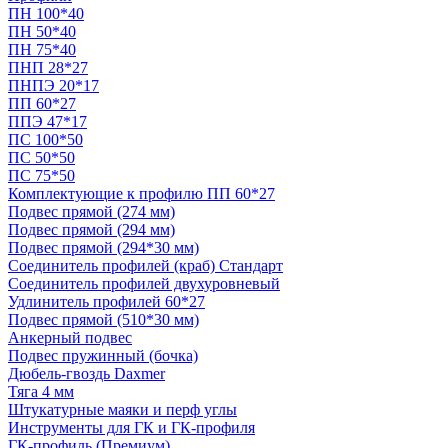
ПН 100*40
ПН 50*40
ПН 75*40
ПНП 28*27
ПНПЭ 20*17
ПП 60*27
ППЭ 47*17
ПС 100*50
ПС 50*50
ПС 75*50
Комплектующие к профилю ПП 60*27
Подвес прямой (274 мм)
Подвес прямой (294 мм)
Подвес прямой (294*30 мм)
Соединитель профилей (краб) Стандарт
Соединитель профилей двухуровневый
Удлинитель профилей 60*27
Подвес прямой (510*30 мм)
Анкерный подвес
Подвес пружинный (бочка)
Дюбель-гвоздь Daxmer
Тяга 4 мм
Штукатурные маяки и перф углы
Инструменты для ГК и ГК-профиля
ГК-профиль (Премиум)