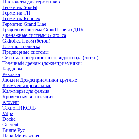
Пистолеты для герметиков
Герметик Soudal
Герметик ТН
Герметик Runotex
Герметик Grand Line
Грядочная система Grand Line из ДПК
Дренажные системы Gidrolica
Gidrolica Пром (бетон)
Газонная решетка
Придверные системы
Система поверхностного водоотвода (лотки)
Точечный дренаж (дождеприемники)
Бордюры
Рекламa
Люки и Дождеприемники круглые
Кляммеры кровельные
Кляммеры для фальца
Кровельная вентиляция
Krovent
ТехноНИКОЛЬ
Vilpe
Docke
Gervent
Вилпе Рус
Пена Монтажнaя