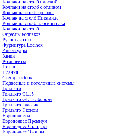
Колпаки на столб плоский
Колпаки на столб с отливом
Колпак на столб крышка
Колпак на столб Пирамида
Колпак на столб плоский елка
Колпаки на столб
Образцы колпаков
Рулонная сетка
Фурнитура Locinox
Аксессуары
Замки
Комплекты
Петли
Планки
Стенд Locinox
Подвесные и потолочные системы
Грильято
Грильято GL15
Грильято GL15 Жалюзи
Грильято классика
Грильято Эконом
Европодвесы
Европодвес Премиум
Европодвес Стандарт
Европодвес Эконом