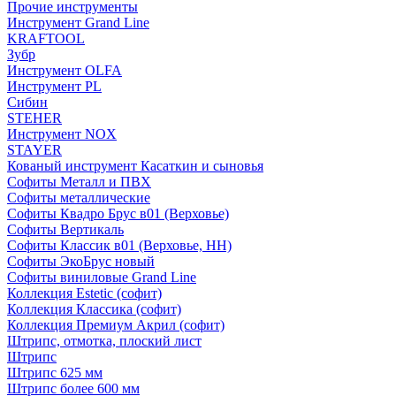
Прочие инструменты
Инструмент Grand Line
KRAFTOOL
Зубр
Инструмент OLFA
Инструмент PL
Сибин
STEHER
Инструмент NOX
STAYER
Кованый инструмент Касаткин и сыновья
Софиты Металл и ПВХ
Софиты металлические
Софиты Квадро Брус в01 (Верховье)
Софиты Вертикаль
Софиты Классик в01 (Верховье, НН)
Софиты ЭкоБрус новый
Софиты виниловые Grand Line
Коллекция Estetic (софит)
Коллекция Классика (софит)
Коллекция Премиум Акрил (софит)
Штрипс, отмотка, плоский лист
Штрипс
Штрипс 625 мм
Штрипс более 600 мм