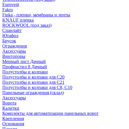
Eurovent
Fakro
Finka - пленки, мембраны и ленты
KNAUF пленка
ROCKWOOL (под заказ)
Спанлайт
Ютафол
Брусок
Ограждения
Аксессуары
Винтопоры
Мерный лист Дачный
Профнастил 8 Дачный
Полустолбы и колпаки
Полустолбы и колпаки для С20
Полустолбы и колпаки для С21
Полустолбы и колпаки для С8, С10
Панельные ограждения (склад)
Аксессуары
Ворота
Калитки
Комплекты для автоматизации панельных ворот
Крепления
Основания
Панели