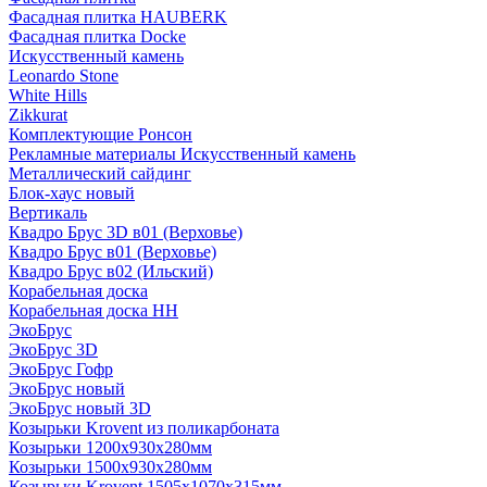
Фасадная плитка HAUBERK
Фасадная плитка Docke
Искусственный камень
Leonardo Stone
White Hills
Zikkurat
Комплектующие Ронсон
Рекламные материалы Искусственный камень
Металлический сайдинг
Блок-хаус новый
Вертикаль
Квадро Брус 3D в01 (Верховье)
Квадро Брус в01 (Верховье)
Квадро Брус в02 (Ильский)
Корабельная доска
Корабельная доска НН
ЭкоБрус
ЭкоБрус 3D
ЭкоБрус Гофр
ЭкоБрус новый
ЭкоБрус новый 3D
Козырьки Krovent из поликарбоната
Козырьки 1200х930х280мм
Козырьки 1500х930х280мм
Козырьки Krovent 1505х1070х315мм