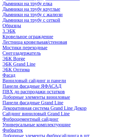
Дымники на трубу елка
Дымники на трубу круглые
Дымники на трубу с жалюзи
Дымники на трубу с сеткой
Образцы
3.ЭБК
Кровельное ограждение
Лестница кровельная/стеновая
Мостики переходные
Снегозадержатель
ЭБК Borge
ЭБК Grand Line
ЭБК Оптима
Фасад
Виниловый сайдинг и панели
Панели фасадные ЯФАСАД
ПВХ до распродажи остатков
Доборные элементы виниловые
Панели фасадные Grand Line
Декоративная система Grand Line Декор
Сайдинг виниловый Grand Line
Фиброцементный сайдинг
Универсальные комплектующие
Фибратек
Доборные элементы фибросайдинга в шт