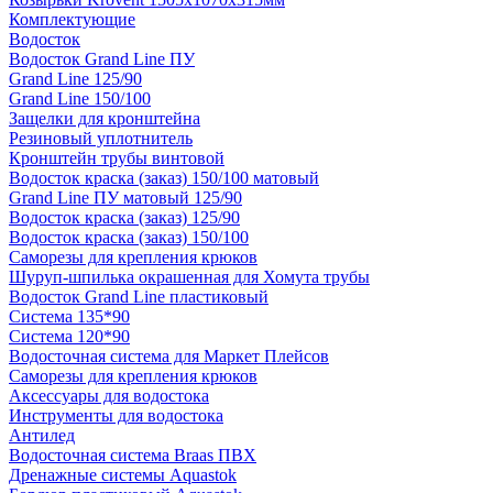
Комплектующие
Водосток
Водосток Grand Line ПУ
Grand Line 125/90
Grand Line 150/100
Защелки для кронштейна
Резиновый уплотнитель
Кронштейн трубы винтовой
Водосток краска (заказ) 150/100 матовый
Grand Line ПУ матовый 125/90
Водосток краска (заказ) 125/90
Водосток краска (заказ) 150/100
Саморезы для крепления крюков
Шуруп-шпилька окрашенная для Хомута трубы
Водосток Grand Line пластиковый
Система 135*90
Система 120*90
Водосточная система для Маркет Плейсов
Саморезы для крепления крюков
Аксессуары для водостока
Инструменты для водостока
Антилед
Водосточная система Braas ПВХ
Дренажные системы Aquastok