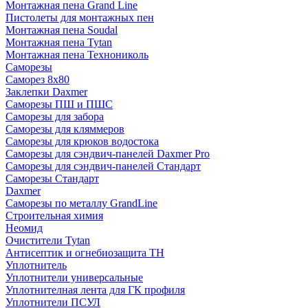
Монтажная пена Grand Linе
Пистолеты для монтажных пен
Монтажная пена Soudal
Монтажная пена Tytan
Монтажная пена Технониколь
Саморезы
Саморез 8х80
Заклепки Daxmer
Саморезы ПШ и ПШС
Саморезы для забора
Саморезы для кляммеров
Саморезы для крюков водостока
Саморезы для сэндвич-панелей Daxmer Pro
Саморезы для сэндвич-панелей Стандарт
Саморезы Стандарт
Daxmer
Саморезы по металлу GrandLine
Строительная химия
Неомид
Очистители Tytan
Антисептик и огнебиозащита ТН
Уплотнитель
Уплотнители универсальные
Уплотнителная лента для ГК профиля
Уплотнители ПСУЛ