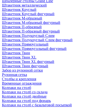
Шпалерные столбы Grand Line
Штакетник металлический
Штакетник Круглый
Штакетник Круглый фигурный
Штакетник М-образный
Штакетник М-образный фигурный
Штакетник П-образный
Штакетник П-образный фигурный
Штакетник Полукруглый Слим
Штакетник Полукруглый Слим фигурный
Штакетник Прямоугольный
Штакетник Прямоугольный фигурный
Штакетник Твин
Штакетник Твин XL
Штакетник Твин XL фигурный
Штакетник Твин фигурный
Забор из рулонной сетки
Рулонная сетка
Столбы и крепления
Временные ограждения
Колпаки на столб
Колпаки на столб со склада
Колпаки на столб двoйные
Колпаки на столб под фонарь
Колпаки на столб с базальтовой посыпкой