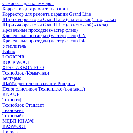
Саморезы для кляммеров
Корректор для ремонта царапин
Корректор для ремонта царапин Grand Line
Штрих-корректоры Grand Line (с кисточкой) - под заказ
Штрих-корректоры Grand Line (с кисточкой) - склад
Кровельные проходки (мастер флеш)
Кровельные проходки (мастер флеш) CN
Кровельные проходки (мастер флеш) РФ
Утеплитель
Isobox
LOGICPIR
ROCKWOOL
XPS CARBON ECO
Техноблок (Коммунар)
Белтермо
Шайба для теплоизоляции Рондоль
Пенополистирол Техноплекс (под заказ)
KNАUF
Технoруф
Техноблок Стандарт
Техновент
Технолайт
МДВП КНАУФ
BASWOOL
Hotrock