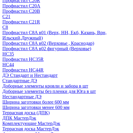
Профнастил С20R
Профнастил С20А
Профнастил С20В
C21
Профнастил С21R
C8
Профнастил С8A в01 (Верх, НН, Екб, Казань, Врн,
Ильский,Дружный)
Профнастил С8A в02 (Верховье , Краснодар)
Профнастил С8A в02 фигурный (Верховье)
HС35
Профнастил HC35R
НС44
Профнастил НС44R
ДЭ Стандарт и Нестандарт
Стандартные ДЭ
Доборные элементы кровли и забора в шт
Доборные элементы без пленки для Юга в шт
Нестандартные ДЭ
Ширина заготовки более 600 мм
Ширина заготовки менее 600 мм
Террасная доска (ДПК)
ДПК МастерДэк
Комплектующие МастерДэк
Террасная доска МастерДэк