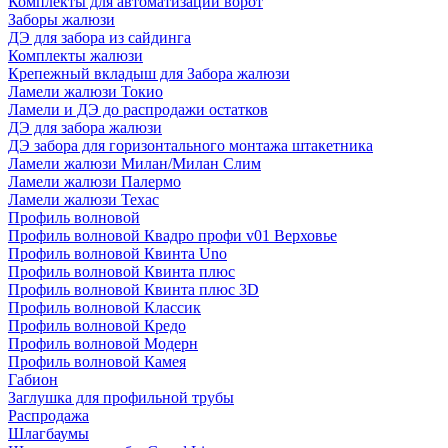
Комплекты для автоматизации ворот
Заборы жалюзи
ДЭ для забора из сайдинга
Комплекты жалюзи
Крепежный вкладыш для Забора жалюзи
Ламели жалюзи Токио
Ламели и ДЭ до распродажи остатков
ДЭ для забора жалюзи
ДЭ забора для горизонтального монтажа штакетника
Ламели жалюзи Милан/Милан Слим
Ламели жалюзи Палермо
Ламели жалюзи Техас
Профиль волновой
Профиль волновой Квадро профи v01 Верховье
Профиль волновой Квинта Uno
Профиль волновой Квинта плюс
Профиль волновой Квинта плюс 3D
Профиль волновой Классик
Профиль волновой Кредо
Профиль волновой Модерн
Профиль волновой Камея
Габион
Заглушка для профильной трубы
Распродажа
Шлагбаумы