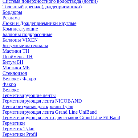
Система поверхностного водоотвода (лотки)
Точечный дренаж (дождеприемники)
Бордюры
Рекламa
Люки и Дождеприемники круглые
Комплектующие
Баллоны подкрасочные
Баллоны VIXEN
Битумные материалы
Мастики ТН
Праймеры ТН
Битум БН
Мастики МБ
Стеклоизол
Велюкс / Факро
Факро
Велюкс
Герметизирующие ленты
Герметизирующая лента NICOBAND
Лента битумная для кровли Tytan
Герметизирующая лента Grand Line UniBand
Герметизирующая лента для стыков Grand Line FillBand
Герметики
Герметик Tytan
Герметики Profil