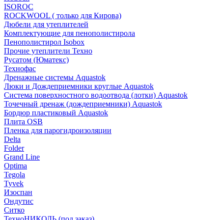
ISOROC
ROCKWOOL ( только для Кирова)
Дюбели для утеплителей
Комплектующие для пенополистирола
Пенополистирол Isobox
Прочие утеплители Техно
Русатом (Юматекс)
Технофас
Дренажные системы Aquastok
Люки и Дождеприемники круглые Aquastok
Система поверхностного водоотвода (лотки) Aquastok
Точечный дренаж (дождеприемники) Aquastok
Бордюр пластиковый Aquastok
Плита OSB
Пленка для парогидроизоляции
Delta
Folder
Grand Line
Optima
Tegola
Tyvek
Изоспан
Ондутис
Ситко
ТехноНИКОЛЬ (под заказ)