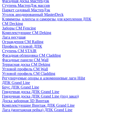
Фасадная доска МастерДэк
Ступень МастерДэк массив
Паркет садовый МастерДэк
Уголок анодированный MasterDeck
Кляммеры, клипсы и саморезы для крепления ДПК
CM Decking
Заборы CM Fencing
Комплектующие CM Deking
Лага несущая
Ограждения CM Railing
Профиль угловой ДПК
Ступень CM STAIR
Фасадная облицовка CM Cladding
Фасадные панели CM Wall
Террасная доска CM Deking
Угловой профиль CM Wall
Угловой профиль CM Cladding
Регулируемые опоры и алюминиевые лаги Hilst
ДПК Grand Line
Брус ДПК Grand Line
Грядочная доска ДПК Grand Line
Грядочная доска ДПК Grand Line (под заказ)
Доска заборная 3D Винтаж
Комплектующие Винтаж ДПК Grand Line
Лага (монтажная рейка) ДПК Grand Line