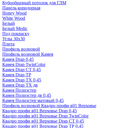
Кубообразный потолок для ГЛМ
Панель коридорная
Honey Wood
White Wood
Белый
Белый Medic
Под покраску
Углы 30х30
Плита
Профиль волновой
Профиль волновой Камея
Камея Drap 0,45
Камея Drap TwinColor
Камея Drap СТ 0,45
Камея Drap ТР
Камея Drap ТХ 0,45
Камея Drap ТХ дв
Камея Полиэстер
Камея Полиэстер дв 0,45
Камея Полиэстер матовый 0,45
Профиль волновой Квадро профи в01 Верховье
Квадро профи в01 Верховье Drap 0,45
Квадро профи в01 Верховье Drap TwinColor
Квадро профи в01 Верховье Drap СТ 0,45
Квадро профи в01 Верховье Drap ТР 0,45