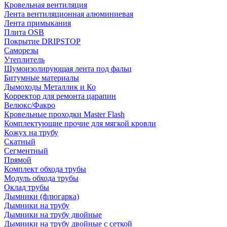
Кровельная вентиляция
Лента вентиляционная алюминиевая
Лента примыкания
Плита OSB
Покрытие DRIPSTOP
Саморезы
Утеплитель
Шумоизолирующая лента под фальц
Битумные материалы
Дымоходы Металлик и Ко
Корректор для ремонта царапин
Велюкс/Факро
Кровельные проходки Master Flash
Комплектующие прочие для мягкой кровли
Кожух на трубу
Скатный
Сегментный
Прямой
Комплект обхода трубы
Модуль обхода трубы
Оклад трубы
Дымники (флюгарка)
Дымники на трубу
Дымники на трубу двoйные
Дымники на трубу двoйные с сеткой