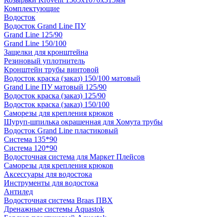
Комплектующие
Водосток
Водосток Grand Line ПУ
Grand Line 125/90
Grand Line 150/100
Защелки для кронштейна
Резиновый уплотнитель
Кронштейн трубы винтовой
Водосток краска (заказ) 150/100 матовый
Grand Line ПУ матовый 125/90
Водосток краска (заказ) 125/90
Водосток краска (заказ) 150/100
Саморезы для крепления крюков
Шуруп-шпилька окрашенная для Хомута трубы
Водосток Grand Line пластиковый
Система 135*90
Система 120*90
Водосточная система для Маркет Плейсов
Саморезы для крепления крюков
Аксессуары для водостока
Инструменты для водостока
Антилед
Водосточная система Braas ПВХ
Дренажные системы Aquastok