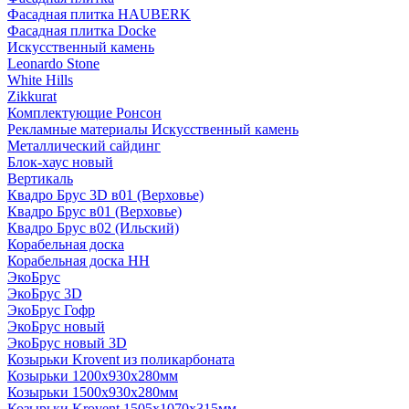
Фасадная плитка HAUBERK
Фасадная плитка Docke
Искусственный камень
Leonardo Stone
White Hills
Zikkurat
Комплектующие Ронсон
Рекламные материалы Искусственный камень
Металлический сайдинг
Блок-хаус новый
Вертикаль
Квадро Брус 3D в01 (Верховье)
Квадро Брус в01 (Верховье)
Квадро Брус в02 (Ильский)
Корабельная доска
Корабельная доска НН
ЭкоБрус
ЭкоБрус 3D
ЭкоБрус Гофр
ЭкоБрус новый
ЭкоБрус новый 3D
Козырьки Krovent из поликарбоната
Козырьки 1200х930х280мм
Козырьки 1500х930х280мм
Козырьки Krovent 1505х1070х315мм