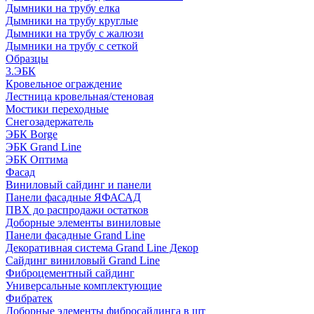
Дымники на трубу елка
Дымники на трубу круглые
Дымники на трубу с жалюзи
Дымники на трубу с сеткой
Образцы
3.ЭБК
Кровельное ограждение
Лестница кровельная/стеновая
Мостики переходные
Снегозадержатель
ЭБК Borge
ЭБК Grand Line
ЭБК Оптима
Фасад
Виниловый сайдинг и панели
Панели фасадные ЯФАСАД
ПВХ до распродажи остатков
Доборные элементы виниловые
Панели фасадные Grand Line
Декоративная система Grand Line Декор
Сайдинг виниловый Grand Line
Фиброцементный сайдинг
Универсальные комплектующие
Фибратек
Доборные элементы фибросайдинга в шт