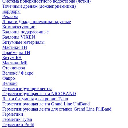
Система поверхностного водоотвода (лотки)
Точечный дренаж (дождеприемники)
Бордюры
Рекламa
Люки и Дождеприемники круглые
Комплектующие
Баллоны подкрасочные
Баллоны VIXEN
Битумные материалы
Мастики ТН
Праймеры ТН
Битум БН
Мастики МБ
Стеклоизол
Велюкс / Факро
Факро
Велюкс
Герметизирующие ленты
Герметизирующая лента NICOBAND
Лента битумная для кровли Tytan
Герметизирующая лента Grand Line UniBand
Герметизирующая лента для стыков Grand Line FillBand
Герметики
Герметик Tytan
Герметики Profil