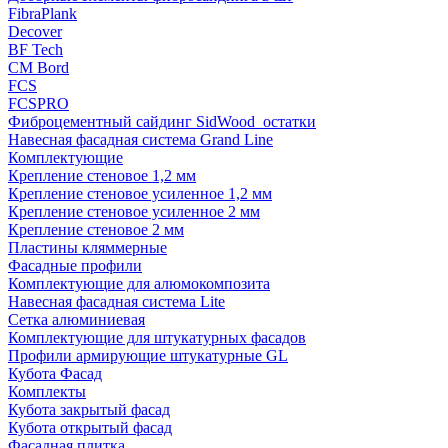
FibraPlank
Decover
BF Tech
CM Bord
FCS
FCSPRO
Фиброцементный сайдинг SidWood_остатки
Навесная фасадная система Grand Line
Комплектующие
Крепление стеновое 1,2 мм
Крепление стеновое усиленное 1,2 мм
Крепление стеновое усиленное 2 мм
Крепление стеновое 2 мм
Пластины кляммерные
Фасадные профили
Комплектующие для алюмокомпозита
Навесная фасадная система Lite
Сетка алюминиевая
Комплектующие для штукатурных фасадов
Профили армирующие штукатурные GL
Кубота Фасад
Комплекты
Кубота закрытый фасад
Кубота открытый фасад
Фасадная плитка