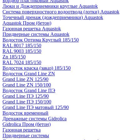
Бордюр пластиковый Aquastok
Люки и Дождеприемники круглые Aquastok
Система поверхностного водоотвода (лотки) Aquastok
Точечный дренаж (дождеприемники) Aquastok
Aquastok Пром (бетон)
Газонная решетка Aquastok
Придверные системы Aquastok
Водосток Оптима Круглый 185/150
RAL 8017 185/150
RAL 9003 185/150
Zn 185/150
RAL 7024 185/150
Водосток краска (заказ) 185/150
Водосток Grand Line ZN
Grand Line ZN 125/90
Grand Line ZN 150/100
Водосток Grand Line ПЭ
Grand Line ПЭ 125/90
Grand Line ПЭ 150/100
Grand Line ПЭ матовый 125/90
Водосток временный
Дренажные системы Gidrolica
Gidrolica Пром (бетон)
Газонная решетка
Придверные системы