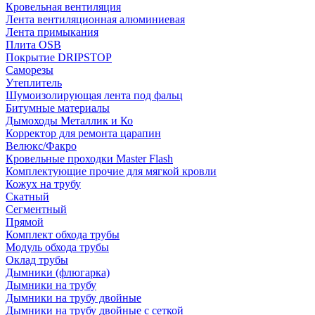
Кровельная вентиляция
Лента вентиляционная алюминиевая
Лента примыкания
Плита OSB
Покрытие DRIPSTOP
Саморезы
Утеплитель
Шумоизолирующая лента под фальц
Битумные материалы
Дымоходы Металлик и Ко
Корректор для ремонта царапин
Велюкс/Факро
Кровельные проходки Master Flash
Комплектующие прочие для мягкой кровли
Кожух на трубу
Скатный
Сегментный
Прямой
Комплект обхода трубы
Модуль обхода трубы
Оклад трубы
Дымники (флюгарка)
Дымники на трубу
Дымники на трубу двoйные
Дымники на трубу двoйные с сеткой