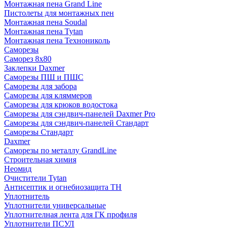
Монтажная пена Grand Linе
Пистолеты для монтажных пен
Монтажная пена Soudal
Монтажная пена Tytan
Монтажная пена Технониколь
Саморезы
Саморез 8х80
Заклепки Daxmer
Саморезы ПШ и ПШС
Саморезы для забора
Саморезы для кляммеров
Саморезы для крюков водостока
Саморезы для сэндвич-панелей Daxmer Pro
Саморезы для сэндвич-панелей Стандарт
Саморезы Стандарт
Daxmer
Саморезы по металлу GrandLine
Строительная химия
Неомид
Очистители Tytan
Антисептик и огнебиозащита ТН
Уплотнитель
Уплотнители универсальные
Уплотнителная лента для ГК профиля
Уплотнители ПСУЛ