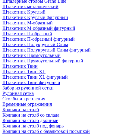
Шпалерные столбы Grand Line
Штакетник металлический
Штакетник Круглый
Штакетник Круглый фигурный
Штакетник М-образный
Штакетник М-образный фигурный
Штакетник П-образный
Штакетник П-образный фигурный
Штакетник Полукруглый Слим
Штакетник Полукруглый Слим фигурный
Штакетник Прямоугольный
Штакетник Прямоугольный фигурный
Штакетник Твин
Штакетник Твин XL
Штакетник Твин XL фигурный
Штакетник Твин фигурный
Забор из рулонной сетки
Рулонная сетка
Столбы и крепления
Временные ограждения
Колпаки на столб
Колпаки на столб со склада
Колпаки на столб двoйные
Колпаки на столб под фонарь
Колпаки на столб с базальтовой посыпкой