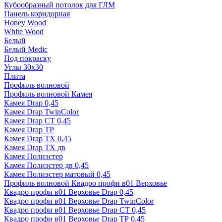
Кубообразный потолок для ГЛМ
Панель коридорная
Honey Wood
White Wood
Белый
Белый Medic
Под покраску
Углы 30х30
Плита
Профиль волновой
Профиль волновой Камея
Камея Drap 0,45
Камея Drap TwinColor
Камея Drap СТ 0,45
Камея Drap ТР
Камея Drap ТХ 0,45
Камея Drap ТХ дв
Камея Полиэстер
Камея Полиэстер дв 0,45
Камея Полиэстер матовый 0,45
Профиль волновой Квадро профи в01 Верховье
Квадро профи в01 Верховье Drap 0,45
Квадро профи в01 Верховье Drap TwinColor
Квадро профи в01 Верховье Drap СТ 0,45
Квадро профи в01 Верховье Drap ТР 0,45