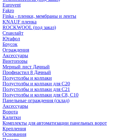
Eurovent
Fakro
Finka - пленки, мембраны и ленты
KNAUF пленка
ROCKWOOL (под заказ)
Спанлайт
Ютафол
Брусок
Ограждения
Аксессуары
Винтопоры
Мерный лист Дачный
Профнастил 8 Дачный
Полустолбы и колпаки
Полустолбы и колпаки для С20
Полустолбы и колпаки для С21
Полустолбы и колпаки для С8, С10
Панельные ограждения (склад)
Аксессуары
Ворота
Калитки
Комплекты для автоматизации панельных ворот
Крепления
Основания
Панели