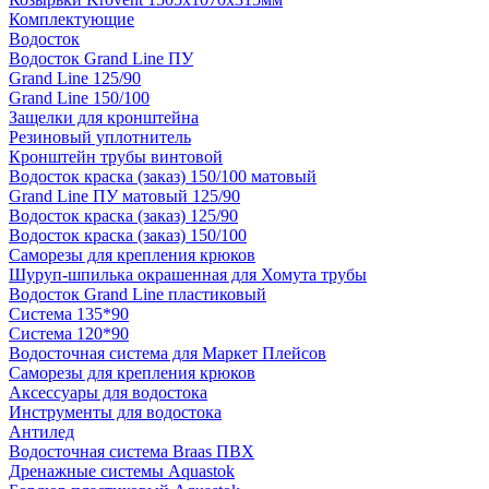
Комплектующие
Водосток
Водосток Grand Line ПУ
Grand Line 125/90
Grand Line 150/100
Защелки для кронштейна
Резиновый уплотнитель
Кронштейн трубы винтовой
Водосток краска (заказ) 150/100 матовый
Grand Line ПУ матовый 125/90
Водосток краска (заказ) 125/90
Водосток краска (заказ) 150/100
Саморезы для крепления крюков
Шуруп-шпилька окрашенная для Хомута трубы
Водосток Grand Line пластиковый
Система 135*90
Система 120*90
Водосточная система для Маркет Плейсов
Саморезы для крепления крюков
Аксессуары для водостока
Инструменты для водостока
Антилед
Водосточная система Braas ПВХ
Дренажные системы Aquastok