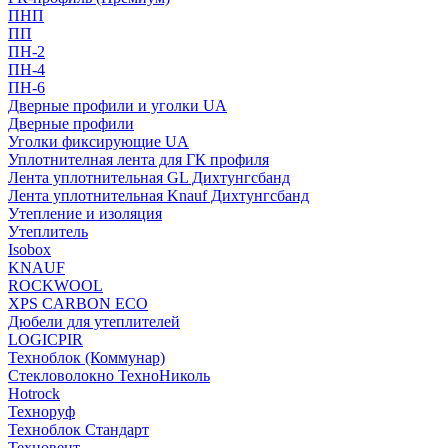
ПНП
ПП
ПН-2
ПН-4
ПН-6
Дверные профили и уголки UA
Дверные профили
Уголки фиксирующие UA
Уплотнителная лента для ГК профиля
Лента уплотнительная GL Дихтунгсбанд
Лента уплотнительная Knauf Дихтунгсбанд
Утепление и изоляция
Утеплитель
Isobox
KNAUF
ROCKWOOL
XPS CARBON ECO
Дюбели для утеплителей
LOGICPIR
Техноблок (Коммунар)
Стекловолокно ТехноНиколь
Hotrock
Технoруф
Техноблок Стандарт
Техновент