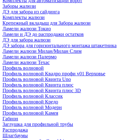
Комплекты для автоматизации ворот
Заборы жалюзи
ДЭ для забора из сайдинга
Комплекты жалюзи
Крепежный вкладыш для Забора жалюзи
Ламели жалюзи Токио
Ламели и ДЭ до распродажи остатков
ДЭ для забора жалюзи
ДЭ забора для горизонтального монтажа штакетника
Ламели жалюзи Милан/Милан Слим
Ламели жалюзи Палермо
Ламели жалюзи Техас
Профиль волновой
Профиль волновой Квадро профи v01 Верховье
Профиль волновой Квинта Uno
Профиль волновой Квинта плюс
Профиль волновой Квинта плюс 3D
Профиль волновой Классик
Профиль волновой Кредо
Профиль волновой Модерн
Профиль волновой Камея
Габион
Заглушка для профильной трубы
Распродажа
Шлагбаумы