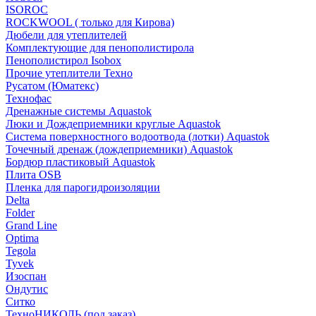
ISOROC
ROCKWOOL ( только для Кирова)
Дюбели для утеплителей
Комплектующие для пенополистирола
Пенополистирол Isobox
Прочие утеплители Техно
Русатом (Юматекс)
Технофас
Дренажные системы Aquastok
Люки и Дождеприемники круглые Aquastok
Система поверхностного водоотвода (лотки) Aquastok
Точечный дренаж (дождеприемники) Aquastok
Бордюр пластиковый Aquastok
Плита OSB
Пленка для парогидроизоляции
Delta
Folder
Grand Line
Optima
Tegola
Tyvek
Изоспан
Ондутис
Ситко
ТехноНИКОЛЬ (под заказ)