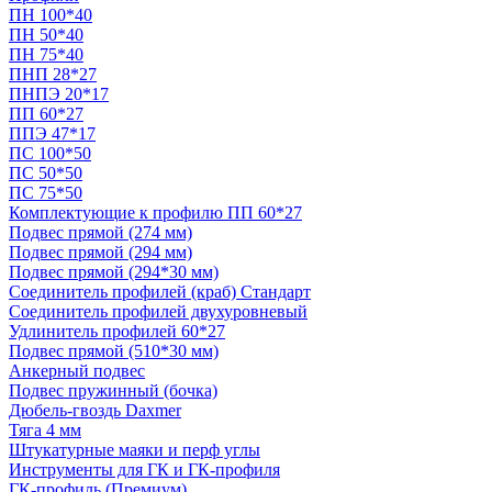
ПН 100*40
ПН 50*40
ПН 75*40
ПНП 28*27
ПНПЭ 20*17
ПП 60*27
ППЭ 47*17
ПС 100*50
ПС 50*50
ПС 75*50
Комплектующие к профилю ПП 60*27
Подвес прямой (274 мм)
Подвес прямой (294 мм)
Подвес прямой (294*30 мм)
Соединитель профилей (краб) Стандарт
Соединитель профилей двухуровневый
Удлинитель профилей 60*27
Подвес прямой (510*30 мм)
Анкерный подвес
Подвес пружинный (бочка)
Дюбель-гвоздь Daxmer
Тяга 4 мм
Штукатурные маяки и перф углы
Инструменты для ГК и ГК-профиля
ГК-профиль (Премиум)