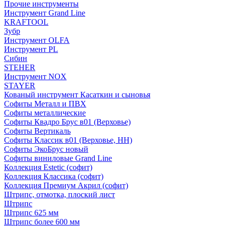
Прочие инструменты
Инструмент Grand Line
KRAFTOOL
Зубр
Инструмент OLFA
Инструмент PL
Сибин
STEHER
Инструмент NOX
STAYER
Кованый инструмент Касаткин и сыновья
Софиты Металл и ПВХ
Софиты металлические
Софиты Квадро Брус в01 (Верховье)
Софиты Вертикаль
Софиты Классик в01 (Верховье, НН)
Софиты ЭкоБрус новый
Софиты виниловые Grand Line
Коллекция Estetic (софит)
Коллекция Классика (софит)
Коллекция Премиум Акрил (софит)
Штрипс, отмотка, плоский лист
Штрипс
Штрипс 625 мм
Штрипс более 600 мм