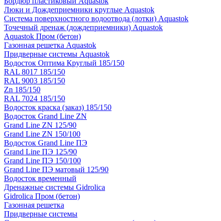
Бордюр пластиковый Aquastok
Люки и Дождеприемники круглые Aquastok
Система поверхностного водоотвода (лотки) Aquastok
Точечный дренаж (дождеприемники) Aquastok
Aquastok Пром (бетон)
Газонная решетка Aquastok
Придверные системы Aquastok
Водосток Оптима Круглый 185/150
RAL 8017 185/150
RAL 9003 185/150
Zn 185/150
RAL 7024 185/150
Водосток краска (заказ) 185/150
Водосток Grand Line ZN
Grand Line ZN 125/90
Grand Line ZN 150/100
Водосток Grand Line ПЭ
Grand Line ПЭ 125/90
Grand Line ПЭ 150/100
Grand Line ПЭ матовый 125/90
Водосток временный
Дренажные системы Gidrolica
Gidrolica Пром (бетон)
Газонная решетка
Придверные системы