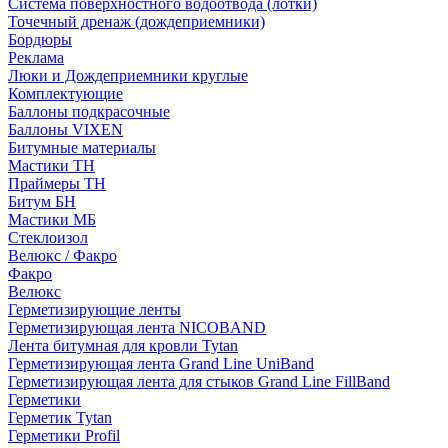
Система поверхностного водоотвода (лотки)
Точечный дренаж (дождеприемники)
Бордюры
Рекламa
Люки и Дождеприемники круглые
Комплектующие
Баллоны подкрасочные
Баллоны VIXEN
Битумные материалы
Мастики ТН
Праймеры ТН
Битум БН
Мастики МБ
Стеклоизол
Велюкс / Факро
Факро
Велюкс
Герметизирующие ленты
Герметизирующая лента NICOBAND
Лента битумная для кровли Tytan
Герметизирующая лента Grand Line UniBand
Герметизирующая лента для стыков Grand Line FillBand
Герметики
Герметик Tytan
Герметики Profil