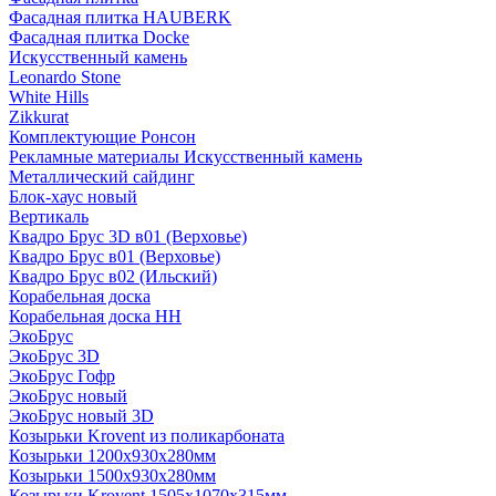
Фасадная плитка HAUBERK
Фасадная плитка Docke
Искусственный камень
Leonardo Stone
White Hills
Zikkurat
Комплектующие Ронсон
Рекламные материалы Искусственный камень
Металлический сайдинг
Блок-хаус новый
Вертикаль
Квадро Брус 3D в01 (Верховье)
Квадро Брус в01 (Верховье)
Квадро Брус в02 (Ильский)
Корабельная доска
Корабельная доска НН
ЭкоБрус
ЭкоБрус 3D
ЭкоБрус Гофр
ЭкоБрус новый
ЭкоБрус новый 3D
Козырьки Krovent из поликарбоната
Козырьки 1200х930х280мм
Козырьки 1500х930х280мм
Козырьки Krovent 1505х1070х315мм