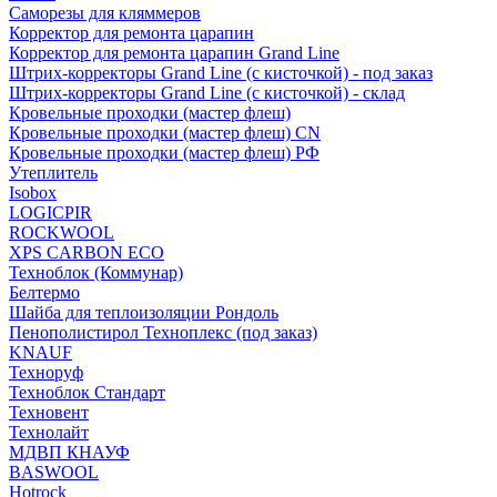
Саморезы для кляммеров
Корректор для ремонта царапин
Корректор для ремонта царапин Grand Line
Штрих-корректоры Grand Line (с кисточкой) - под заказ
Штрих-корректоры Grand Line (с кисточкой) - склад
Кровельные проходки (мастер флеш)
Кровельные проходки (мастер флеш) CN
Кровельные проходки (мастер флеш) РФ
Утеплитель
Isobox
LOGICPIR
ROCKWOOL
XPS CARBON ECO
Техноблок (Коммунар)
Белтермо
Шайба для теплоизоляции Рондоль
Пенополистирол Техноплекс (под заказ)
KNАUF
Технoруф
Техноблок Стандарт
Техновент
Технолайт
МДВП КНАУФ
BASWOOL
Hotrock