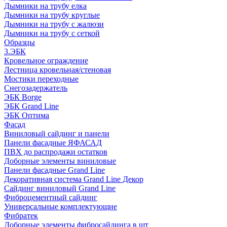
Дымники на трубу елка
Дымники на трубу круглые
Дымники на трубу с жалюзи
Дымники на трубу с сеткой
Образцы
3.ЭБК
Кровельное ограждение
Лестница кровельная/стеновая
Мостики переходные
Снегозадержатель
ЭБК Borge
ЭБК Grand Line
ЭБК Оптима
Фасад
Виниловый сайдинг и панели
Панели фасадные ЯФАСАД
ПВХ до распродажи остатков
Доборные элементы виниловые
Панели фасадные Grand Line
Декоративная система Grand Line Декор
Сайдинг виниловый Grand Line
Фиброцементный сайдинг
Универсальные комплектующие
Фибратек
Доборные элементы фибросайдинга в шт