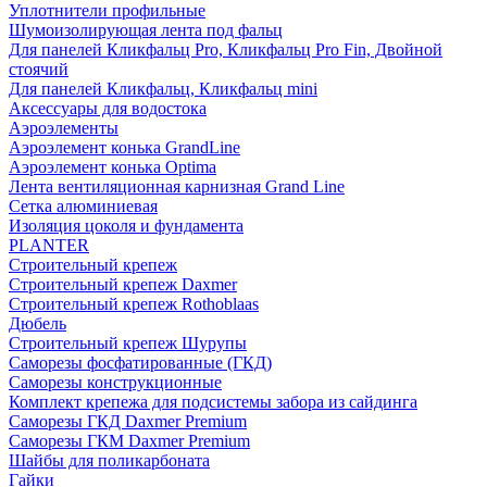
Уплотнители профильные
Шумоизолирующая лента под фальц
Для панелей Кликфальц Pro, Кликфальц Pro Fin, Двойной
стоячий
Для панелей Кликфальц, Кликфальц mini
Аксессуары для водостока
Аэроэлементы
Аэроэлемент конька GrandLine
Аэроэлемент конька Optima
Лента вентиляционная карнизная Grand Line
Сетка алюминиевая
Изоляция цоколя и фундамента
PLANTER
Строительный крепеж
Строительный крепеж Daxmer
Строительный крепеж Rothoblaas
Дюбель
Строительный крепеж Шурупы
Саморeзы фосфатированные (ГКД)
Саморезы конструкционные
Комплект крепежа для подсистемы забора из сайдинга
Саморезы ГКД Daxmer Premium
Саморезы ГКМ Daxmer Premium
Шайбы для поликарбоната
Гайки