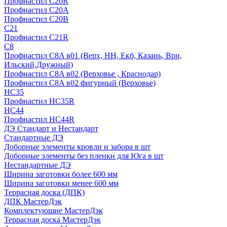
Профнастил С20R
Профнастил С20А
Профнастил С20В
C21
Профнастил С21R
C8
Профнастил С8A в01 (Верх, НН, Екб, Казань, Врн,
Ильский,Дружный)
Профнастил С8A в02 (Верховье , Краснодар)
Профнастил С8A в02 фигурный (Верховье)
HС35
Профнастил HC35R
НС44
Профнастил НС44R
ДЭ Стандарт и Нестандарт
Стандартные ДЭ
Доборные элементы кровли и забора в шт
Доборные элементы без пленки для Юга в шт
Нестандартные ДЭ
Ширина заготовки более 600 мм
Ширина заготовки менее 600 мм
Террасная доска (ДПК)
ДПК МастерДэк
Комплектующие МастерДэк
Террасная доска МастерДэк