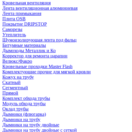
Кровельная вентиляция
Лента вентиляционная алюминиевая
Лента примыкания
Плита OSB
Покрытие DRIPSTOP
Саморезы
Утеплитель
Шумоизолирующая лента под фальц
Битумные материалы
Дымоходы Металлик и Ко
Корректор для ремонта царапин
Велюкс/Факро
Кровельные проходки Master Flash
Комплектующие прочие для мягкой кровли
Кожух на трубу
Скатный
Сегментный
Прямой
Комплект обхода трубы
Модуль обхода трубы
Оклад трубы
Дымники (флюгарка)
Дымники на трубу
Дымники на трубу двoйные
Дымники на трубу двoйные с сеткой