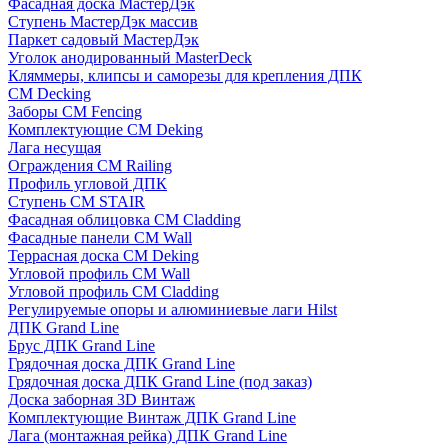
Фасадная доска МастерДэк
Ступень МастерДэк массив
Паркет садовый МастерДэк
Уголок анодированный MasterDeck
Кляммеры, клипсы и саморезы для крепления ДПК
CM Decking
Заборы CM Fencing
Комплектующие CM Deking
Лага несущая
Ограждения CM Railing
Профиль угловой ДПК
Ступень CM STAIR
Фасадная облицовка CM Cladding
Фасадные панели CM Wall
Террасная доска CM Deking
Угловой профиль CM Wall
Угловой профиль CM Cladding
Регулируемые опоры и алюминиевые лаги Hilst
ДПК Grand Line
Брус ДПК Grand Line
Грядочная доска ДПК Grand Line
Грядочная доска ДПК Grand Line (под заказ)
Доска заборная 3D Винтаж
Комплектующие Винтаж ДПК Grand Line
Лага (монтажная рейка) ДПК Grand Line