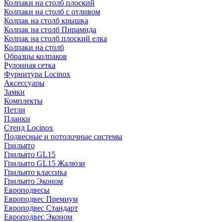
Колпаки на столб плоский
Колпаки на столб с отливом
Колпак на столб крышка
Колпак на столб Пирамида
Колпак на столб плоский елка
Колпаки на столб
Образцы колпаков
Рулонная сетка
Фурнитура Locinox
Аксессуары
Замки
Комплекты
Петли
Планки
Стенд Locinox
Подвесные и потолочные системы
Грильято
Грильято GL15
Грильято GL15 Жалюзи
Грильято классика
Грильято Эконом
Европодвесы
Европодвес Премиум
Европодвес Стандарт
Европодвес Эконом