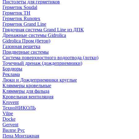
Пистолеты для герметиков
Герметик Soudal
Герметик ТН
Герметик Runotex
Герметик Grand Line
Грядочная система Grand Line из ДПК
Дренажные системы Gidrolica
Gidrolica Пром (бетон)
Газонная решетка
Придверные системы
Система поверхностного водоотвода (лотки)
Точечный дренаж (дождеприемники)
Бордюры
Рекламa
Люки и Дождеприемники круглые
Кляммеры кровельные
Кляммеры для фальца
Кровельная вентиляция
Krovent
ТехноНИКОЛЬ
Vilpe
Docke
Gervent
Вилпе Рус
Пена Монтажнaя