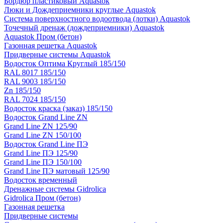
Бордюр пластиковый Aquastok
Люки и Дождеприемники круглые Aquastok
Система поверхностного водоотвода (лотки) Aquastok
Точечный дренаж (дождеприемники) Aquastok
Aquastok Пром (бетон)
Газонная решетка Aquastok
Придверные системы Aquastok
Водосток Оптима Круглый 185/150
RAL 8017 185/150
RAL 9003 185/150
Zn 185/150
RAL 7024 185/150
Водосток краска (заказ) 185/150
Водосток Grand Line ZN
Grand Line ZN 125/90
Grand Line ZN 150/100
Водосток Grand Line ПЭ
Grand Line ПЭ 125/90
Grand Line ПЭ 150/100
Grand Line ПЭ матовый 125/90
Водосток временный
Дренажные системы Gidrolica
Gidrolica Пром (бетон)
Газонная решетка
Придверные системы