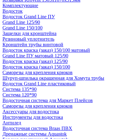
Комплектующие
Водосток
Водосток Grand Line ПУ
Grand Line 125/90
Grand Line 150/100
Защелки для кронштейна
Резиновый уплотнитель
Кронштейн трубы винтовой
Водосток краска (заказ) 150/100 матовый
Grand Line ПУ матовый 125/90
Водосток краска (заказ) 125/90
Водосток краска (заказ) 150/100
Саморезы для крепления крюков
Шуруп-шпилька окрашенная для Хомута трубы
Водосток Grand Line пластиковый
Система 135*90
Система 120*90
Водосточная система для Маркет Плейсов
Саморезы для крепления крюков
Аксессуары для водостока
Инструменты для водостока
Антилед
Водосточная система Braas ПВХ
Дренажные системы Aquastok