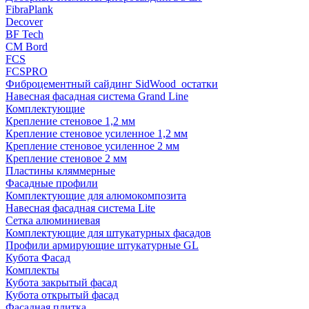
FibraPlank
Decover
BF Tech
CM Bord
FCS
FCSPRO
Фиброцементный сайдинг SidWood_остатки
Навесная фасадная система Grand Line
Комплектующие
Крепление стеновое 1,2 мм
Крепление стеновое усиленное 1,2 мм
Крепление стеновое усиленное 2 мм
Крепление стеновое 2 мм
Пластины кляммерные
Фасадные профили
Комплектующие для алюмокомпозита
Навесная фасадная система Lite
Сетка алюминиевая
Комплектующие для штукатурных фасадов
Профили армирующие штукатурные GL
Кубота Фасад
Комплекты
Кубота закрытый фасад
Кубота открытый фасад
Фасадная плитка