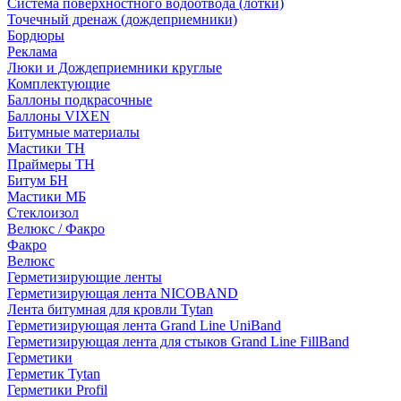
Система поверхностного водоотвода (лотки)
Точечный дренаж (дождеприемники)
Бордюры
Рекламa
Люки и Дождеприемники круглые
Комплектующие
Баллоны подкрасочные
Баллоны VIXEN
Битумные материалы
Мастики ТН
Праймеры ТН
Битум БН
Мастики МБ
Стеклоизол
Велюкс / Факро
Факро
Велюкс
Герметизирующие ленты
Герметизирующая лента NICOBAND
Лента битумная для кровли Tytan
Герметизирующая лента Grand Line UniBand
Герметизирующая лента для стыков Grand Line FillBand
Герметики
Герметик Tytan
Герметики Profil