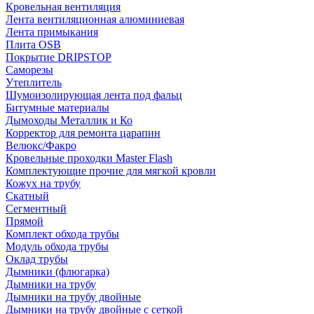
Кровельная вентиляция
Лента вентиляционная алюминиевая
Лента примыкания
Плита OSB
Покрытие DRIPSTOP
Саморезы
Утеплитель
Шумоизолирующая лента под фальц
Битумные материалы
Дымоходы Металлик и Ко
Корректор для ремонта царапин
Велюкс/Факро
Кровельные проходки Master Flash
Комплектующие прочие для мягкой кровли
Кожух на трубу
Скатный
Сегментный
Прямой
Комплект обхода трубы
Модуль обхода трубы
Оклад трубы
Дымники (флюгарка)
Дымники на трубу
Дымники на трубу двoйные
Дымники на трубу двoйные с сеткой