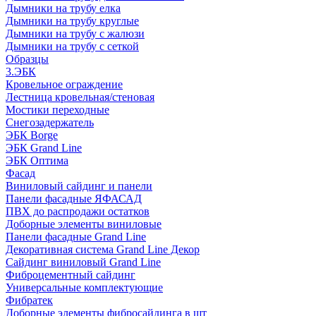
Дымники на трубу елка
Дымники на трубу круглые
Дымники на трубу с жалюзи
Дымники на трубу с сеткой
Образцы
3.ЭБК
Кровельное ограждение
Лестница кровельная/стеновая
Мостики переходные
Снегозадержатель
ЭБК Borge
ЭБК Grand Line
ЭБК Оптима
Фасад
Виниловый сайдинг и панели
Панели фасадные ЯФАСАД
ПВХ до распродажи остатков
Доборные элементы виниловые
Панели фасадные Grand Line
Декоративная система Grand Line Декор
Сайдинг виниловый Grand Line
Фиброцементный сайдинг
Универсальные комплектующие
Фибратек
Доборные элементы фибросайдинга в шт