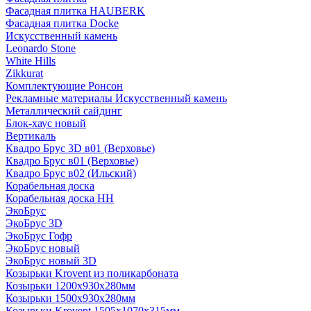
Фасадная плитка HAUBERK
Фасадная плитка Docke
Искусственный камень
Leonardo Stone
White Hills
Zikkurat
Комплектующие Ронсон
Рекламные материалы Искусственный камень
Металлический сайдинг
Блок-хаус новый
Вертикаль
Квадро Брус 3D в01 (Верховье)
Квадро Брус в01 (Верховье)
Квадро Брус в02 (Ильский)
Корабельная доска
Корабельная доска НН
ЭкоБрус
ЭкоБрус 3D
ЭкоБрус Гофр
ЭкоБрус новый
ЭкоБрус новый 3D
Козырьки Krovent из поликарбоната
Козырьки 1200х930х280мм
Козырьки 1500х930х280мм
Козырьки Krovent 1505х1070х315мм