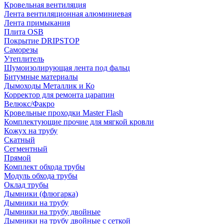
Кровельная вентиляция
Лента вентиляционная алюминиевая
Лента примыкания
Плита OSB
Покрытие DRIPSTOP
Саморезы
Утеплитель
Шумоизолирующая лента под фальц
Битумные материалы
Дымоходы Металлик и Ко
Корректор для ремонта царапин
Велюкс/Факро
Кровельные проходки Master Flash
Комплектующие прочие для мягкой кровли
Кожух на трубу
Скатный
Сегментный
Прямой
Комплект обхода трубы
Модуль обхода трубы
Оклад трубы
Дымники (флюгарка)
Дымники на трубу
Дымники на трубу двoйные
Дымники на трубу двoйные с сеткой