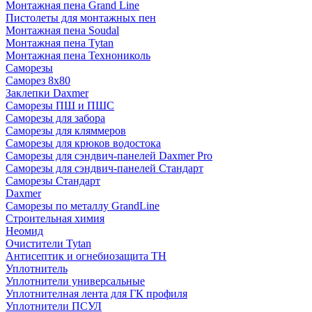
Монтажная пена Grand Linе
Пистолеты для монтажных пен
Монтажная пена Soudal
Монтажная пена Tytan
Монтажная пена Технониколь
Саморезы
Саморез 8х80
Заклепки Daxmer
Саморезы ПШ и ПШС
Саморезы для забора
Саморезы для кляммеров
Саморезы для крюков водостока
Саморезы для сэндвич-панелей Daxmer Pro
Саморезы для сэндвич-панелей Стандарт
Саморезы Стандарт
Daxmer
Саморезы по металлу GrandLine
Строительная химия
Неомид
Очистители Tytan
Антисептик и огнебиозащита ТН
Уплотнитель
Уплотнители универсальные
Уплотнителная лента для ГК профиля
Уплотнители ПСУЛ