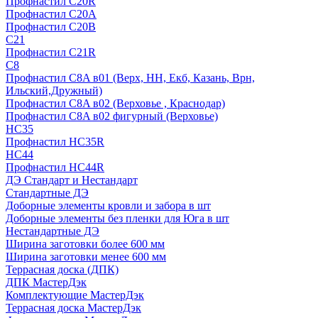
Профнастил С20R
Профнастил С20А
Профнастил С20В
C21
Профнастил С21R
C8
Профнастил С8A в01 (Верх, НН, Екб, Казань, Врн,
Ильский,Дружный)
Профнастил С8A в02 (Верховье , Краснодар)
Профнастил С8A в02 фигурный (Верховье)
HС35
Профнастил HC35R
НС44
Профнастил НС44R
ДЭ Стандарт и Нестандарт
Стандартные ДЭ
Доборные элементы кровли и забора в шт
Доборные элементы без пленки для Юга в шт
Нестандартные ДЭ
Ширина заготовки более 600 мм
Ширина заготовки менее 600 мм
Террасная доска (ДПК)
ДПК МастерДэк
Комплектующие МастерДэк
Террасная доска МастерДэк