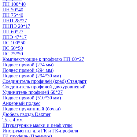
ПН 100*40
ПН 50*40
ПН 75*40
ПНП 28*27
ПНПЭ 20*17
ПП 60*27
ППЭ 47*17
ПС 100*50
ПС 50*50
ПС 75*50
Комплектующие к профилю ПП 60*27
Подвес прямой (274 мм)
Подвес прямой (294 мм)
Подвес прямой (294*30 мм)
Соединитель профилей (краб) Стандарт
Соединитель профилей двухуровневый
Удлинитель профилей 60*27
Подвес прямой (510*30 мм)
Анкерный подвес
Подвес пружинный (бочка)
Дюбель-гвоздь Daxmer
Тяга 4 мм
Штукатурные маяки и перф углы
Инструменты для ГК и ГК-профиля
ГК-профиль (Премиум)