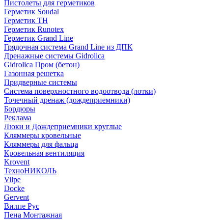
Пистолеты для герметиков
Герметик Soudal
Герметик ТН
Герметик Runotex
Герметик Grand Line
Грядочная система Grand Line из ДПК
Дренажные системы Gidrolica
Gidrolica Пром (бетон)
Газонная решетка
Придверные системы
Система поверхностного водоотвода (лотки)
Точечный дренаж (дождеприемники)
Бордюры
Рекламa
Люки и Дождеприемники круглые
Кляммеры кровельные
Кляммеры для фальца
Кровельная вентиляция
Krovent
ТехноНИКОЛЬ
Vilpe
Docke
Gervent
Вилпе Рус
Пена Монтажнaя