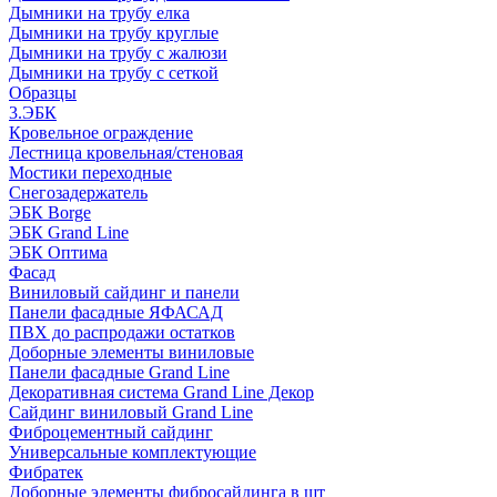
Дымники на трубу елка
Дымники на трубу круглые
Дымники на трубу с жалюзи
Дымники на трубу с сеткой
Образцы
3.ЭБК
Кровельное ограждение
Лестница кровельная/стеновая
Мостики переходные
Снегозадержатель
ЭБК Borge
ЭБК Grand Line
ЭБК Оптима
Фасад
Виниловый сайдинг и панели
Панели фасадные ЯФАСАД
ПВХ до распродажи остатков
Доборные элементы виниловые
Панели фасадные Grand Line
Декоративная система Grand Line Декор
Сайдинг виниловый Grand Line
Фиброцементный сайдинг
Универсальные комплектующие
Фибратек
Доборные элементы фибросайдинга в шт