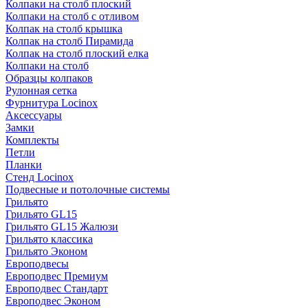
Колпаки на столб плоский
Колпаки на столб с отливом
Колпак на столб крышка
Колпак на столб Пирамида
Колпак на столб плоский елка
Колпаки на столб
Образцы колпаков
Рулонная сетка
Фурнитура Locinox
Аксессуары
Замки
Комплекты
Петли
Планки
Стенд Locinox
Подвесные и потолочные системы
Грильято
Грильято GL15
Грильято GL15 Жалюзи
Грильято классика
Грильято Эконом
Европодвесы
Европодвес Премиум
Европодвес Стандарт
Европодвес Эконом