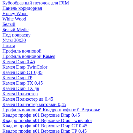
Кубообразный потолок для ГЛМ
Панель коридорная
Honey Wood
White Wood
Белый
Белый Medic
Под покраску
Углы 30х30
Плита
Профиль волновой
Профиль волновой Камея
Камея Drap 0,45
Камея Drap TwinColor
Камея Drap СТ 0,45
Камея Drap ТР
Камея Drap ТХ 0,45
Камея Drap ТХ дв
Камея Полиэстер
Камея Полиэстер дв 0,45
Камея Полиэстер матовый 0,45
Профиль волновой Квадро профи в01 Верховье
Квадро профи в01 Верховье Drap 0,45
Квадро профи в01 Верховье Drap TwinColor
Квадро профи в01 Верховье Drap СТ 0,45
Квадро профи в01 Верховье Drap ТР 0,45