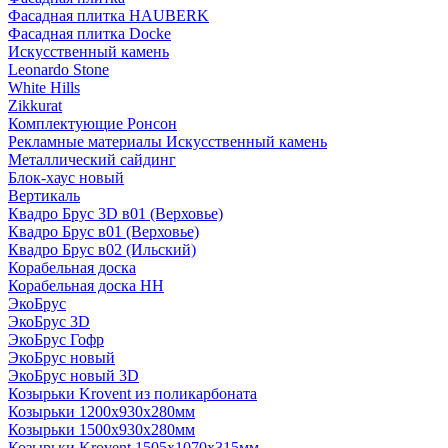
Фасадная плитка HAUBERK
Фасадная плитка Docke
Искусственный камень
Leonardo Stone
White Hills
Zikkurat
Комплектующие Ронсон
Рекламные материалы Искусственный камень
Металлический сайдинг
Блок-хаус новый
Вертикаль
Квадро Брус 3D в01 (Верховье)
Квадро Брус в01 (Верховье)
Квадро Брус в02 (Ильский)
Корабельная доска
Корабельная доска НН
ЭкоБрус
ЭкоБрус 3D
ЭкоБрус Гофр
ЭкоБрус новый
ЭкоБрус новый 3D
Козырьки Krovent из поликарбоната
Козырьки 1200х930х280мм
Козырьки 1500х930х280мм
Козырьки Krovent 1505х1070х315мм