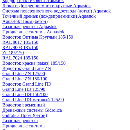
Бордюр пластиковый Aquastok
Люки и Дождеприемники круглые Aquastok
Система поверхностного водоотвода (лотки) Aquastok
Точечный дренаж (дождеприемники) Aquastok
Aquastok Пром (бетон)
Газонная решетка Aquastok
Придверные системы Aquastok
Водосток Оптима Круглый 185/150
RAL 8017 185/150
RAL 9003 185/150
Zn 185/150
RAL 7024 185/150
Водосток краска (заказ) 185/150
Водосток Grand Line ZN
Grand Line ZN 125/90
Grand Line ZN 150/100
Водосток Grand Line ПЭ
Grand Line ПЭ 125/90
Grand Line ПЭ 150/100
Grand Line ПЭ матовый 125/90
Водосток временный
Дренажные системы Gidrolica
Gidrolica Пром (бетон)
Газонная решетка
Придверные системы