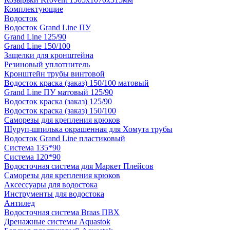
Комплектующие
Водосток
Водосток Grand Line ПУ
Grand Line 125/90
Grand Line 150/100
Защелки для кронштейна
Резиновый уплотнитель
Кронштейн трубы винтовой
Водосток краска (заказ) 150/100 матовый
Grand Line ПУ матовый 125/90
Водосток краска (заказ) 125/90
Водосток краска (заказ) 150/100
Саморезы для крепления крюков
Шуруп-шпилька окрашенная для Хомута трубы
Водосток Grand Line пластиковый
Система 135*90
Система 120*90
Водосточная система для Маркет Плейсов
Саморезы для крепления крюков
Аксессуары для водостока
Инструменты для водостока
Антилед
Водосточная система Braas ПВХ
Дренажные системы Aquastok