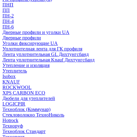
ПНП
ПП
ПН-2
ПН-4
ПН-6
Дверные профили и уголки UA
Дверные профили
Уголки фиксирующие UA
Уплотнителная лента для ГК профиля
Лента уплотнительная GL Дихтунгсбанд
Лента уплотнительная Knauf Дихтунгсбанд
Утепление и изоляция
Утеплитель
Isobox
KNAUF
ROCKWOOL
XPS CARBON ECO
Дюбели для утеплителей
LOGICPIR
Техноблок (Коммунар)
Стекловолокно ТехноНиколь
Hotrock
Технoруф
Техноблок Стандарт
Техновент