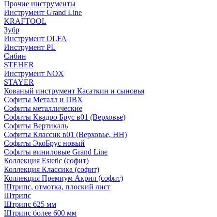
Прочие инструменты
Инструмент Grand Line
KRAFTOOL
Зубр
Инструмент OLFA
Инструмент PL
Сибин
STEHER
Инструмент NOX
STAYER
Кованый инструмент Касаткин и сыновья
Софиты Металл и ПВХ
Софиты металлические
Софиты Квадро Брус в01 (Верховье)
Софиты Вертикаль
Софиты Классик в01 (Верховье, НН)
Софиты ЭкоБрус новый
Софиты виниловые Grand Line
Коллекция Estetic (софит)
Коллекция Классика (софит)
Коллекция Премиум Акрил (софит)
Штрипс, отмотка, плоский лист
Штрипс
Штрипс 625 мм
Штрипс более 600 мм