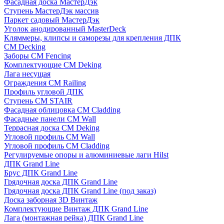
Фасадная доска МастерДэк
Ступень МастерДэк массив
Паркет садовый МастерДэк
Уголок анодированный MasterDeck
Кляммеры, клипсы и саморезы для крепления ДПК
CM Decking
Заборы CM Fencing
Комплектующие CM Deking
Лага несущая
Ограждения CM Railing
Профиль угловой ДПК
Ступень CM STAIR
Фасадная облицовка CM Cladding
Фасадные панели CM Wall
Террасная доска CM Deking
Угловой профиль CM Wall
Угловой профиль CM Cladding
Регулируемые опоры и алюминиевые лаги Hilst
ДПК Grand Line
Брус ДПК Grand Line
Грядочная доска ДПК Grand Line
Грядочная доска ДПК Grand Line (под заказ)
Доска заборная 3D Винтаж
Комплектующие Винтаж ДПК Grand Line
Лага (монтажная рейка) ДПК Grand Line