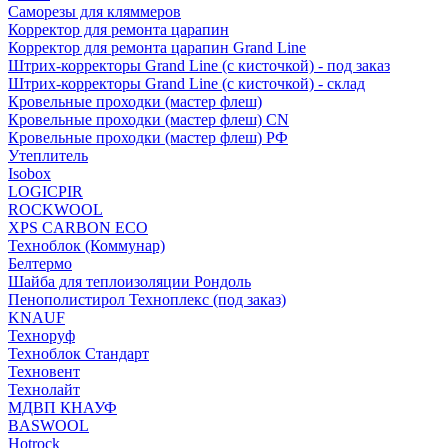
Саморезы для кляммеров
Корректор для ремонта царапин
Корректор для ремонта царапин Grand Line
Штрих-корректоры Grand Line (с кисточкой) - под заказ
Штрих-корректоры Grand Line (с кисточкой) - склад
Кровельные проходки (мастер флеш)
Кровельные проходки (мастер флеш) CN
Кровельные проходки (мастер флеш) РФ
Утеплитель
Isobox
LOGICPIR
ROCKWOOL
XPS CARBON ECO
Техноблок (Коммунар)
Белтермо
Шайба для теплоизоляции Рондоль
Пенополистирол Техноплекс (под заказ)
KNАUF
Технoруф
Техноблок Стандарт
Техновент
Технолайт
МДВП КНАУФ
BASWOOL
Hotrock