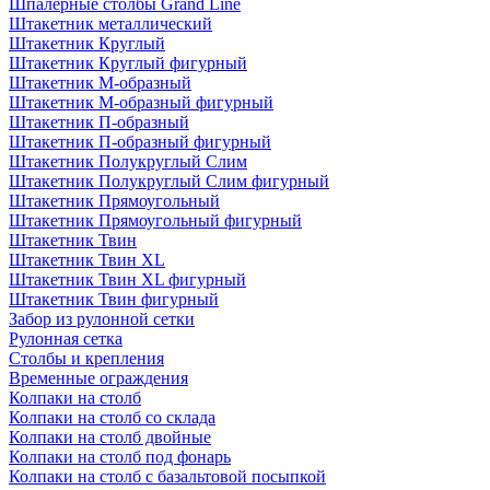
Шпалерные столбы Grand Line
Штакетник металлический
Штакетник Круглый
Штакетник Круглый фигурный
Штакетник М-образный
Штакетник М-образный фигурный
Штакетник П-образный
Штакетник П-образный фигурный
Штакетник Полукруглый Слим
Штакетник Полукруглый Слим фигурный
Штакетник Прямоугольный
Штакетник Прямоугольный фигурный
Штакетник Твин
Штакетник Твин XL
Штакетник Твин XL фигурный
Штакетник Твин фигурный
Забор из рулонной сетки
Рулонная сетка
Столбы и крепления
Временные ограждения
Колпаки на столб
Колпаки на столб со склада
Колпаки на столб двoйные
Колпаки на столб под фонарь
Колпаки на столб с базальтовой посыпкой