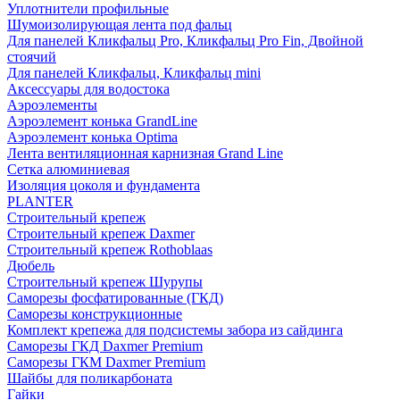
Уплотнители профильные
Шумоизолирующая лента под фальц
Для панелей Кликфальц Pro, Кликфальц Pro Fin, Двойной
стоячий
Для панелей Кликфальц, Кликфальц mini
Аксессуары для водостока
Аэроэлементы
Аэроэлемент конька GrandLine
Аэроэлемент конька Optima
Лента вентиляционная карнизная Grand Line
Сетка алюминиевая
Изоляция цоколя и фундамента
PLANTER
Строительный крепеж
Строительный крепеж Daxmer
Строительный крепеж Rothoblaas
Дюбель
Строительный крепеж Шурупы
Саморeзы фосфатированные (ГКД)
Саморезы конструкционные
Комплект крепежа для подсистемы забора из сайдинга
Саморезы ГКД Daxmer Premium
Саморезы ГКМ Daxmer Premium
Шайбы для поликарбоната
Гайки