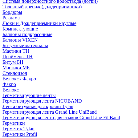
Система поверхностного водоотвода (лотки)
Точечный дренаж (дождеприемники)
Бордюры
Рекламa
Люки и Дождеприемники круглые
Комплектующие
Баллоны подкрасочные
Баллоны VIXEN
Битумные материалы
Мастики ТН
Праймеры ТН
Битум БН
Мастики МБ
Стеклоизол
Велюкс / Факро
Факро
Велюкс
Герметизирующие ленты
Герметизирующая лента NICOBAND
Лента битумная для кровли Tytan
Герметизирующая лента Grand Line UniBand
Герметизирующая лента для стыков Grand Line FillBand
Герметики
Герметик Tytan
Герметики Profil