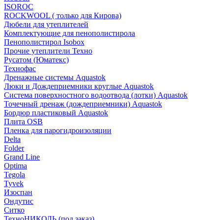
ISOROC
ROCKWOOL ( только для Кирова)
Дюбели для утеплителей
Комплектующие для пенополистирола
Пенополистирол Isobox
Прочие утеплители Техно
Русатом (Юматекс)
Технофас
Дренажные системы Aquastok
Люки и Дождеприемники круглые Aquastok
Система поверхностного водоотвода (лотки) Aquastok
Точечный дренаж (дождеприемники) Aquastok
Бордюр пластиковый Aquastok
Плита OSB
Пленка для парогидроизоляции
Delta
Folder
Grand Line
Optima
Tegola
Tyvek
Изоспан
Ондутис
Ситко
ТехноНИКОЛЬ (под заказ)