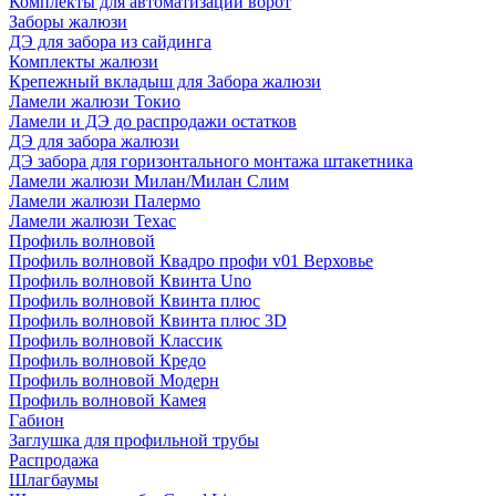
Комплекты для автоматизации ворот
Заборы жалюзи
ДЭ для забора из сайдинга
Комплекты жалюзи
Крепежный вкладыш для Забора жалюзи
Ламели жалюзи Токио
Ламели и ДЭ до распродажи остатков
ДЭ для забора жалюзи
ДЭ забора для горизонтального монтажа штакетника
Ламели жалюзи Милан/Милан Слим
Ламели жалюзи Палермо
Ламели жалюзи Техас
Профиль волновой
Профиль волновой Квадро профи v01 Верховье
Профиль волновой Квинта Uno
Профиль волновой Квинта плюс
Профиль волновой Квинта плюс 3D
Профиль волновой Классик
Профиль волновой Кредо
Профиль волновой Модерн
Профиль волновой Камея
Габион
Заглушка для профильной трубы
Распродажа
Шлагбаумы