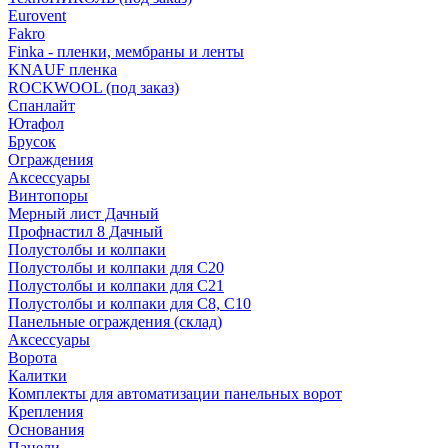
Eurovent
Fakro
Finka - пленки, мембраны и ленты
KNAUF пленка
ROCKWOOL (под заказ)
Спанлайт
Ютафол
Брусок
Ограждения
Аксессуары
Винтопоры
Мерный лист Дачный
Профнастил 8 Дачный
Полустолбы и колпаки
Полустолбы и колпаки для С20
Полустолбы и колпаки для С21
Полустолбы и колпаки для С8, С10
Панельные ограждения (склад)
Аксессуары
Ворота
Калитки
Комплекты для автоматизации панельных ворот
Крепления
Основания
Панели