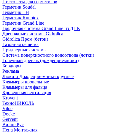
Пистолеты для герметиков
Герметик Soudal
Герметик ТН
Герметик Runotex
Герметик Grand Line
Грядочная система Grand Line из ДПК
Дренажные системы Gidrolica
Gidrolica Пром (бетон)
Газонная решетка
Придверные системы
Система поверхностного водоотвода (лотки)
Точечный дренаж (дождеприемники)
Бордюры
Рекламa
Люки и Дождеприемники круглые
Кляммеры кровельные
Кляммеры для фальца
Кровельная вентиляция
Krovent
ТехноНИКОЛЬ
Vilpe
Docke
Gervent
Вилпе Рус
Пена Монтажнaя