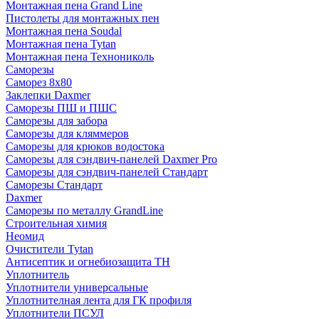
Монтажная пена Grand Linе
Пистолеты для монтажных пен
Монтажная пена Soudal
Монтажная пена Tytan
Монтажная пена Технониколь
Саморезы
Саморез 8х80
Заклепки Daxmer
Саморезы ПШ и ПШС
Саморезы для забора
Саморезы для кляммеров
Саморезы для крюков водостока
Саморезы для сэндвич-панелей Daxmer Pro
Саморезы для сэндвич-панелей Стандарт
Саморезы Стандарт
Daxmer
Саморезы по металлу GrandLine
Строительная химия
Неомид
Очистители Tytan
Антисептик и огнебиозащита ТН
Уплотнитель
Уплотнители универсальные
Уплотнителная лента для ГК профиля
Уплотнители ПСУЛ