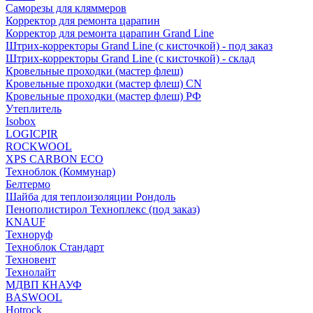
Саморезы для кляммеров
Корректор для ремонта царапин
Корректор для ремонта царапин Grand Line
Штрих-корректоры Grand Line (с кисточкой) - под заказ
Штрих-корректоры Grand Line (с кисточкой) - склад
Кровельные проходки (мастер флеш)
Кровельные проходки (мастер флеш) CN
Кровельные проходки (мастер флеш) РФ
Утеплитель
Isobox
LOGICPIR
ROCKWOOL
XPS CARBON ECO
Техноблок (Коммунар)
Белтермо
Шайба для теплоизоляции Рондоль
Пенополистирол Техноплекс (под заказ)
KNАUF
Технoруф
Техноблок Стандарт
Техновент
Технолайт
МДВП КНАУФ
BASWOOL
Hotrock