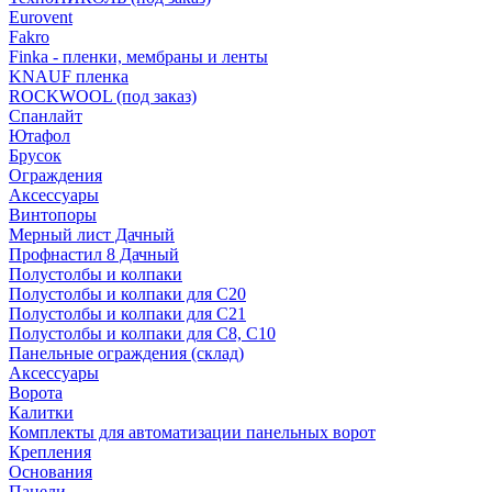
Eurovent
Fakro
Finka - пленки, мембраны и ленты
KNAUF пленка
ROCKWOOL (под заказ)
Спанлайт
Ютафол
Брусок
Ограждения
Аксессуары
Винтопоры
Мерный лист Дачный
Профнастил 8 Дачный
Полустолбы и колпаки
Полустолбы и колпаки для С20
Полустолбы и колпаки для С21
Полустолбы и колпаки для С8, С10
Панельные ограждения (склад)
Аксессуары
Ворота
Калитки
Комплекты для автоматизации панельных ворот
Крепления
Основания
Панели