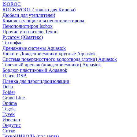
ISOROC
ROCKWOOL ( только для Кирова)
Дюбели для утеплителей
Комплектующие для пенополистирола
Пенополистирол Isobox
Прочие утеплители Техно
Русатом (Юматекс)
Технофас
Дренажные системы Aquastok
Люки и Дождеприемники круглые Aquastok
Система поверхностного водоотвода (лотки) Aquastok
Точечный дренаж (дождеприемники) Aquastok
Бордюр пластиковый Aquastok
Плита OSB
Пленка для парогидроизоляции
Delta
Folder
Grand Line
Optima
Tegola
Tyvek
Изоспан
Ондутис
Ситко
ТехноНИКОЛЬ (под заказ)