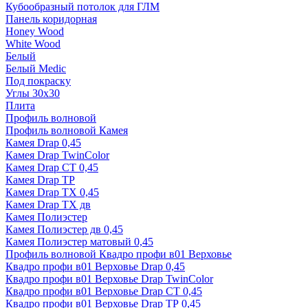
Кубообразный потолок для ГЛМ
Панель коридорная
Honey Wood
White Wood
Белый
Белый Medic
Под покраску
Углы 30х30
Плита
Профиль волновой
Профиль волновой Камея
Камея Drap 0,45
Камея Drap TwinColor
Камея Drap СТ 0,45
Камея Drap ТР
Камея Drap ТХ 0,45
Камея Drap ТХ дв
Камея Полиэстер
Камея Полиэстер дв 0,45
Камея Полиэстер матовый 0,45
Профиль волновой Квадро профи в01 Верховье
Квадро профи в01 Верховье Drap 0,45
Квадро профи в01 Верховье Drap TwinColor
Квадро профи в01 Верховье Drap СТ 0,45
Квадро профи в01 Верховье Drap ТР 0,45