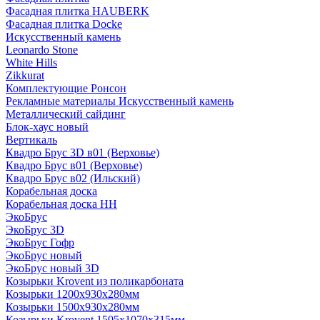
Фасадная плитка HAUBERK
Фасадная плитка Docke
Искусственный камень
Leonardo Stone
White Hills
Zikkurat
Комплектующие Ронсон
Рекламные материалы Искусственный камень
Металлический сайдинг
Блок-хаус новый
Вертикаль
Квадро Брус 3D в01 (Верховье)
Квадро Брус в01 (Верховье)
Квадро Брус в02 (Ильский)
Корабельная доска
Корабельная доска НН
ЭкоБрус
ЭкоБрус 3D
ЭкоБрус Гофр
ЭкоБрус новый
ЭкоБрус новый 3D
Козырьки Krovent из поликарбоната
Козырьки 1200х930х280мм
Козырьки 1500х930х280мм
Козырьки Krovent 1505х1070х315мм