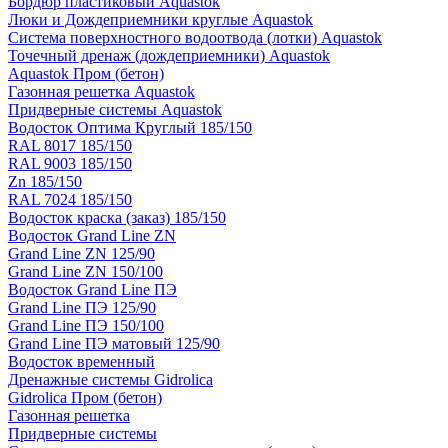
Бордюр пластиковый Aquastok
Люки и Дождеприемники круглые Aquastok
Система поверхностного водоотвода (лотки) Aquastok
Точечный дренаж (дождеприемники) Aquastok
Aquastok Пром (бетон)
Газонная решетка Aquastok
Придверные системы Aquastok
Водосток Оптима Круглый 185/150
RAL 8017 185/150
RAL 9003 185/150
Zn 185/150
RAL 7024 185/150
Водосток краска (заказ) 185/150
Водосток Grand Line ZN
Grand Line ZN 125/90
Grand Line ZN 150/100
Водосток Grand Line ПЭ
Grand Line ПЭ 125/90
Grand Line ПЭ 150/100
Grand Line ПЭ матовый 125/90
Водосток временный
Дренажные системы Gidrolica
Gidrolica Пром (бетон)
Газонная решетка
Придверные системы