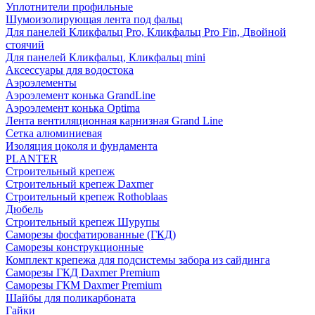
Уплотнители профильные
Шумоизолирующая лента под фальц
Для панелей Кликфальц Pro, Кликфальц Pro Fin, Двойной
стоячий
Для панелей Кликфальц, Кликфальц mini
Аксессуары для водостока
Аэроэлементы
Аэроэлемент конька GrandLine
Аэроэлемент конька Optima
Лента вентиляционная карнизная Grand Line
Сетка алюминиевая
Изоляция цоколя и фундамента
PLANTER
Строительный крепеж
Строительный крепеж Daxmer
Строительный крепеж Rothoblaas
Дюбель
Строительный крепеж Шурупы
Саморeзы фосфатированные (ГКД)
Саморезы конструкционные
Комплект крепежа для подсистемы забора из сайдинга
Саморезы ГКД Daxmer Premium
Саморезы ГКМ Daxmer Premium
Шайбы для поликарбоната
Гайки