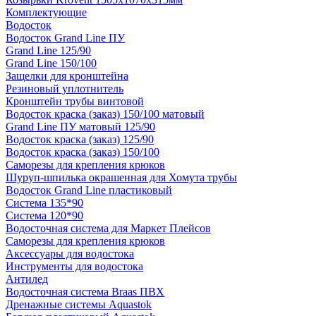
Комплектующие
Водосток
Водосток Grand Line ПУ
Grand Line 125/90
Grand Line 150/100
Защелки для кронштейна
Резиновый уплотнитель
Кронштейн трубы винтовой
Водосток краска (заказ) 150/100 матовый
Grand Line ПУ матовый 125/90
Водосток краска (заказ) 125/90
Водосток краска (заказ) 150/100
Саморезы для крепления крюков
Шуруп-шпилька окрашенная для Хомута трубы
Водосток Grand Line пластиковый
Система 135*90
Система 120*90
Водосточная система для Маркет Плейсов
Саморезы для крепления крюков
Аксессуары для водостока
Инструменты для водостока
Антилед
Водосточная система Braas ПВХ
Дренажные системы Aquastok