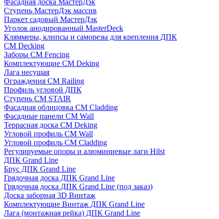
Фасадная доска МастерДэк
Ступень МастерДэк массив
Паркет садовый МастерДэк
Уголок анодированный MasterDeck
Кляммеры, клипсы и саморезы для крепления ДПК
CM Decking
Заборы CM Fencing
Комплектующие CM Deking
Лага несущая
Ограждения CM Railing
Профиль угловой ДПК
Ступень CM STAIR
Фасадная облицовка CM Cladding
Фасадные панели CM Wall
Террасная доска CM Deking
Угловой профиль CM Wall
Угловой профиль CM Cladding
Регулируемые опоры и алюминиевые лаги Hilst
ДПК Grand Line
Брус ДПК Grand Line
Грядочная доска ДПК Grand Line
Грядочная доска ДПК Grand Line (под заказ)
Доска заборная 3D Винтаж
Комплектующие Винтаж ДПК Grand Line
Лага (монтажная рейка) ДПК Grand Line