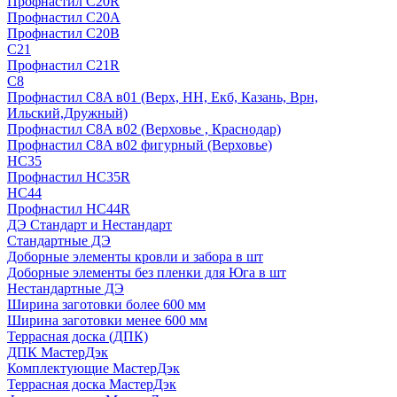
Профнастил С20R
Профнастил С20А
Профнастил С20В
C21
Профнастил С21R
C8
Профнастил С8A в01 (Верх, НН, Екб, Казань, Врн,
Ильский,Дружный)
Профнастил С8A в02 (Верховье , Краснодар)
Профнастил С8A в02 фигурный (Верховье)
HС35
Профнастил HC35R
НС44
Профнастил НС44R
ДЭ Стандарт и Нестандарт
Стандартные ДЭ
Доборные элементы кровли и забора в шт
Доборные элементы без пленки для Юга в шт
Нестандартные ДЭ
Ширина заготовки более 600 мм
Ширина заготовки менее 600 мм
Террасная доска (ДПК)
ДПК МастерДэк
Комплектующие МастерДэк
Террасная доска МастерДэк