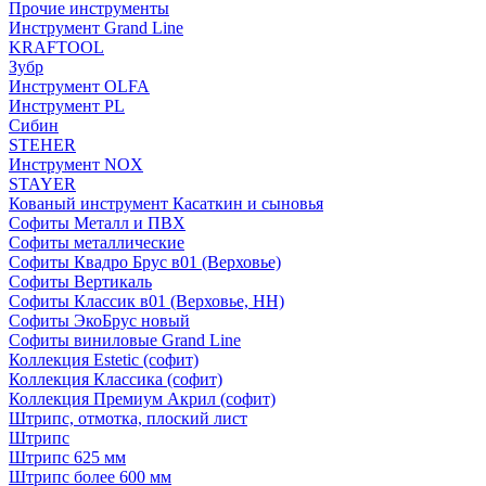
Прочие инструменты
Инструмент Grand Line
KRAFTOOL
Зубр
Инструмент OLFA
Инструмент PL
Сибин
STEHER
Инструмент NOX
STAYER
Кованый инструмент Касаткин и сыновья
Софиты Металл и ПВХ
Софиты металлические
Софиты Квадро Брус в01 (Верховье)
Софиты Вертикаль
Софиты Классик в01 (Верховье, НН)
Софиты ЭкоБрус новый
Софиты виниловые Grand Line
Коллекция Estetic (софит)
Коллекция Классика (софит)
Коллекция Премиум Акрил (софит)
Штрипс, отмотка, плоский лист
Штрипс
Штрипс 625 мм
Штрипс более 600 мм