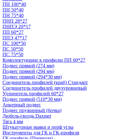
ПН 100*40
ПН 50*40
ПН 75*40
ПНП 28*27
ПНПЭ 20*17
ПП 60*27
ППЭ 47*17
ПС 100*50
ПС 50*50
ПС 75*50
Комплектующие к профилю ПП 60*27
Подвес прямой (274 мм)
Подвес прямой (294 мм)
Подвес прямой (294*30 мм)
Соединитель профилей (краб) Стандарт
Соединитель профилей двухуровневый
Удлинитель профилей 60*27
Подвес прямой (510*30 мм)
Анкерный подвес
Подвес пружинный (бочка)
Дюбель-гвоздь Daxmer
Тяга 4 мм
Штукатурные маяки и перф углы
Инструменты для ГК и ГК-профиля
ГК-профиль (Премиум)