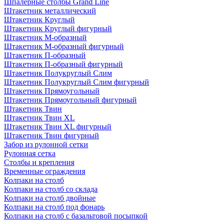
Шпалерные столбы Grand Line
Штакетник металлический
Штакетник Круглый
Штакетник Круглый фигурный
Штакетник М-образный
Штакетник М-образный фигурный
Штакетник П-образный
Штакетник П-образный фигурный
Штакетник Полукруглый Слим
Штакетник Полукруглый Слим фигурный
Штакетник Прямоугольный
Штакетник Прямоугольный фигурный
Штакетник Твин
Штакетник Твин XL
Штакетник Твин XL фигурный
Штакетник Твин фигурный
Забор из рулонной сетки
Рулонная сетка
Столбы и крепления
Временные ограждения
Колпаки на столб
Колпаки на столб со склада
Колпаки на столб двoйные
Колпаки на столб под фонарь
Колпаки на столб с базальтовой посыпкой