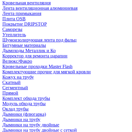
Кровельная вентиляция
Лента вентиляционная алюминиевая
Лента примыкания
Плита OSB
Покрытие DRIPSTOP
Саморезы
Утеплитель
Шумоизолирующая лента под фальц
Битумные материалы
Дымоходы Металлик и Ко
Корректор для ремонта царапин
Велюкс/Факро
Кровельные проходки Master Flash
Комплектующие прочие для мягкой кровли
Кожух на трубу
Скатный
Сегментный
Прямой
Комплект обхода трубы
Модуль обхода трубы
Оклад трубы
Дымники (флюгарка)
Дымники на трубу
Дымники на трубу двoйные
Дымники на трубу двoйные с сеткой