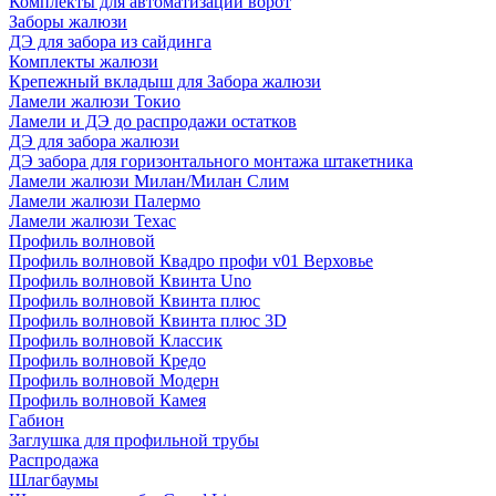
Комплекты для автоматизации ворот
Заборы жалюзи
ДЭ для забора из сайдинга
Комплекты жалюзи
Крепежный вкладыш для Забора жалюзи
Ламели жалюзи Токио
Ламели и ДЭ до распродажи остатков
ДЭ для забора жалюзи
ДЭ забора для горизонтального монтажа штакетника
Ламели жалюзи Милан/Милан Слим
Ламели жалюзи Палермо
Ламели жалюзи Техас
Профиль волновой
Профиль волновой Квадро профи v01 Верховье
Профиль волновой Квинта Uno
Профиль волновой Квинта плюс
Профиль волновой Квинта плюс 3D
Профиль волновой Классик
Профиль волновой Кредо
Профиль волновой Модерн
Профиль волновой Камея
Габион
Заглушка для профильной трубы
Распродажа
Шлагбаумы