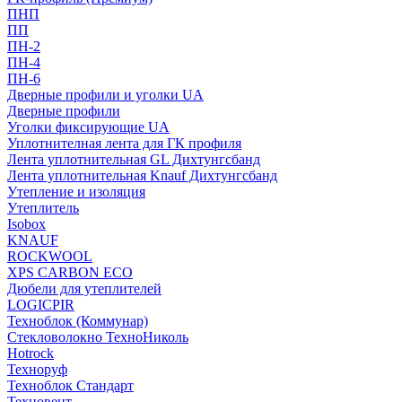
ПНП
ПП
ПН-2
ПН-4
ПН-6
Дверные профили и уголки UA
Дверные профили
Уголки фиксирующие UA
Уплотнителная лента для ГК профиля
Лента уплотнительная GL Дихтунгсбанд
Лента уплотнительная Knauf Дихтунгсбанд
Утепление и изоляция
Утеплитель
Isobox
KNAUF
ROCKWOOL
XPS CARBON ECO
Дюбели для утеплителей
LOGICPIR
Техноблок (Коммунар)
Стекловолокно ТехноНиколь
Hotrock
Технoруф
Техноблок Стандарт
Техновент