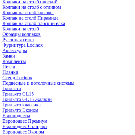
Колпаки на столб плоский
Колпаки на столб с отливом
Колпак на столб крышка
Колпак на столб Пирамида
Колпак на столб плоский елка
Колпаки на столб
Образцы колпаков
Рулонная сетка
Фурнитура Locinox
Аксессуары
Замки
Комплекты
Петли
Планки
Стенд Locinox
Подвесные и потолочные системы
Грильято
Грильято GL15
Грильято GL15 Жалюзи
Грильято классика
Грильято Эконом
Европодвесы
Европодвес Премиум
Европодвес Стандарт
Европодвес Эконом