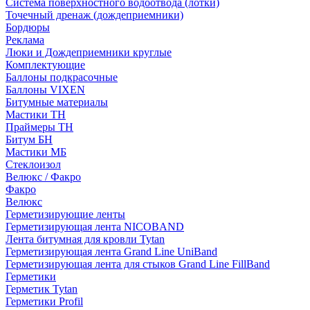
Система поверхностного водоотвода (лотки)
Точечный дренаж (дождеприемники)
Бордюры
Рекламa
Люки и Дождеприемники круглые
Комплектующие
Баллоны подкрасочные
Баллоны VIXEN
Битумные материалы
Мастики ТН
Праймеры ТН
Битум БН
Мастики МБ
Стеклоизол
Велюкс / Факро
Факро
Велюкс
Герметизирующие ленты
Герметизирующая лента NICOBAND
Лента битумная для кровли Tytan
Герметизирующая лента Grand Line UniBand
Герметизирующая лента для стыков Grand Line FillBand
Герметики
Герметик Tytan
Герметики Profil