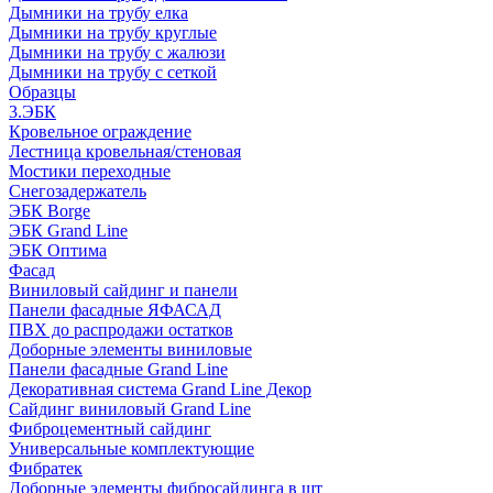
Дымники на трубу елка
Дымники на трубу круглые
Дымники на трубу с жалюзи
Дымники на трубу с сеткой
Образцы
3.ЭБК
Кровельное ограждение
Лестница кровельная/стеновая
Мостики переходные
Снегозадержатель
ЭБК Borge
ЭБК Grand Line
ЭБК Оптима
Фасад
Виниловый сайдинг и панели
Панели фасадные ЯФАСАД
ПВХ до распродажи остатков
Доборные элементы виниловые
Панели фасадные Grand Line
Декоративная система Grand Line Декор
Сайдинг виниловый Grand Line
Фиброцементный сайдинг
Универсальные комплектующие
Фибратек
Доборные элементы фибросайдинга в шт