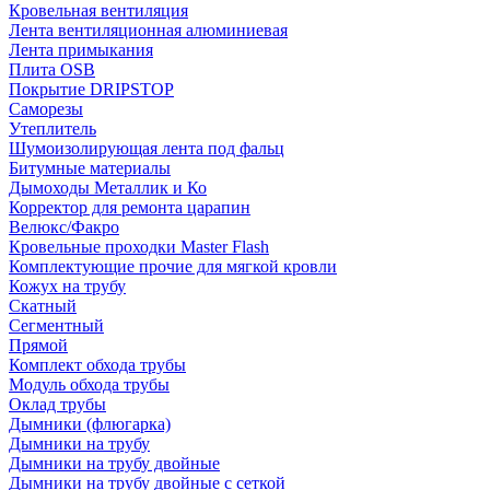
Кровельная вентиляция
Лента вентиляционная алюминиевая
Лента примыкания
Плита OSB
Покрытие DRIPSTOP
Саморезы
Утеплитель
Шумоизолирующая лента под фальц
Битумные материалы
Дымоходы Металлик и Ко
Корректор для ремонта царапин
Велюкс/Факро
Кровельные проходки Master Flash
Комплектующие прочие для мягкой кровли
Кожух на трубу
Скатный
Сегментный
Прямой
Комплект обхода трубы
Модуль обхода трубы
Оклад трубы
Дымники (флюгарка)
Дымники на трубу
Дымники на трубу двoйные
Дымники на трубу двoйные с сеткой