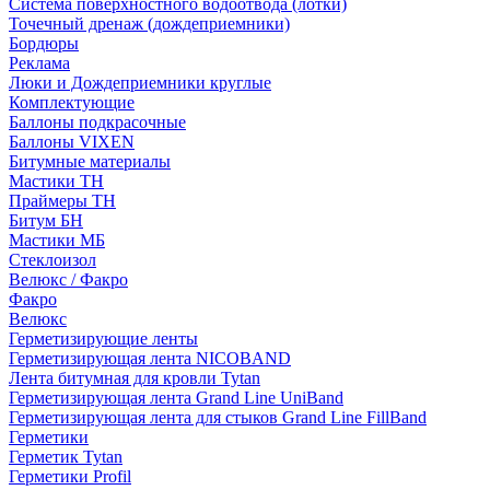
Система поверхностного водоотвода (лотки)
Точечный дренаж (дождеприемники)
Бордюры
Рекламa
Люки и Дождеприемники круглые
Комплектующие
Баллоны подкрасочные
Баллоны VIXEN
Битумные материалы
Мастики ТН
Праймеры ТН
Битум БН
Мастики МБ
Стеклоизол
Велюкс / Факро
Факро
Велюкс
Герметизирующие ленты
Герметизирующая лента NICOBAND
Лента битумная для кровли Tytan
Герметизирующая лента Grand Line UniBand
Герметизирующая лента для стыков Grand Line FillBand
Герметики
Герметик Tytan
Герметики Profil