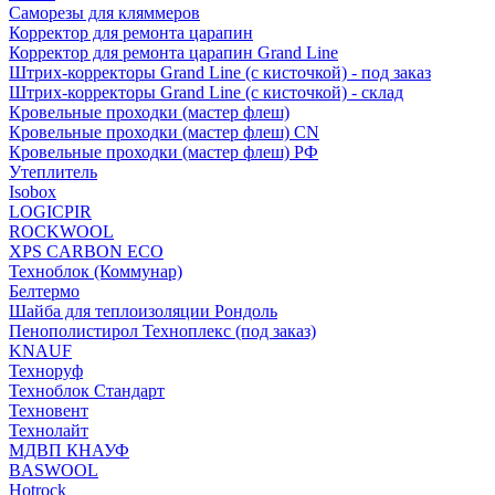
Саморезы для кляммеров
Корректор для ремонта царапин
Корректор для ремонта царапин Grand Line
Штрих-корректоры Grand Line (с кисточкой) - под заказ
Штрих-корректоры Grand Line (с кисточкой) - склад
Кровельные проходки (мастер флеш)
Кровельные проходки (мастер флеш) CN
Кровельные проходки (мастер флеш) РФ
Утеплитель
Isobox
LOGICPIR
ROCKWOOL
XPS CARBON ECO
Техноблок (Коммунар)
Белтермо
Шайба для теплоизоляции Рондоль
Пенополистирол Техноплекс (под заказ)
KNАUF
Технoруф
Техноблок Стандарт
Техновент
Технолайт
МДВП КНАУФ
BASWOOL
Hotrock