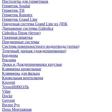
Пистолеты для герметиков
Герметик Soudal
Герметик ТН
Герметик Runotex
Герметик Grand Line
Грядочная система Grand Line из ДПК
Дренажные системы Gidrolica
Gidrolica Пром (бетон)
Газонная решетка
Придверные системы
Система поверхностного водоотвода (лотки)
Точечный дренаж (дождеприемники)
Бордюры
Рекламa
Люки и Дождеприемники круглые
Кляммеры кровельные
Кляммеры для фальца
Кровельная вентиляция
Krovent
ТехноНИКОЛЬ
Vilpe
Docke
Gervent
Вилпе Рус
Пена Монтажнaя