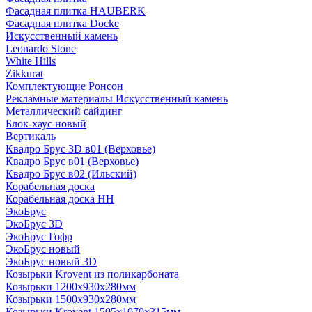
Фасадная плитка HAUBERK
Фасадная плитка Docke
Искусственный камень
Leonardo Stone
White Hills
Zikkurat
Комплектующие Ронсон
Рекламные материалы Искусственный камень
Металлический сайдинг
Блок-хаус новый
Вертикаль
Квадро Брус 3D в01 (Верховье)
Квадро Брус в01 (Верховье)
Квадро Брус в02 (Ильский)
Корабельная доска
Корабельная доска НН
ЭкоБрус
ЭкоБрус 3D
ЭкоБрус Гофр
ЭкоБрус новый
ЭкоБрус новый 3D
Козырьки Krovent из поликарбоната
Козырьки 1200х930х280мм
Козырьки 1500х930х280мм
Козырьки Krovent 1505х1070х315мм