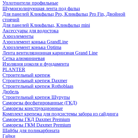
Уплотнители профильные
Шумоизолирующая лента под фальц
Для панелей Кликфальц Pro, Кликфальц Pro Fin, Двойной
стоячий
Для панелей Кликфальц, Кликфальц mini
Аксессуары для водостока
Аэроэлементы
Аэроэлемент конька GrandLine
Аэроэлемент конька Optima
Лента вентиляционная карнизная Grand Line
Сетка алюминиевая
Изоляция цоколя и фундамента
PLANTER
Строительный крепеж
Строительный крепеж Daxmer
Строительный крепеж Rothoblaas
Дюбель
Строительный крепеж Шурупы
Саморeзы фосфатированные (ГКД)
Саморезы конструкционные
Комплект крепежа для подсистемы забора из сайдинга
Саморезы ГКД Daxmer Premium
Саморезы ГКМ Daxmer Premium
Шайбы для поликарбоната
Гайки