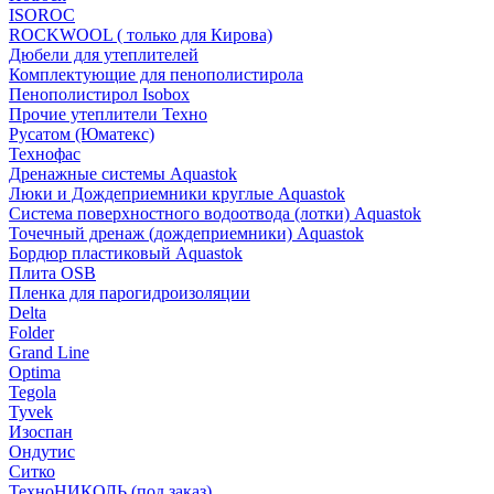
ISOROC
ROCKWOOL ( только для Кирова)
Дюбели для утеплителей
Комплектующие для пенополистирола
Пенополистирол Isobox
Прочие утеплители Техно
Русатом (Юматекс)
Технофас
Дренажные системы Aquastok
Люки и Дождеприемники круглые Aquastok
Система поверхностного водоотвода (лотки) Aquastok
Точечный дренаж (дождеприемники) Aquastok
Бордюр пластиковый Aquastok
Плита OSB
Пленка для парогидроизоляции
Delta
Folder
Grand Line
Optima
Tegola
Tyvek
Изоспан
Ондутис
Ситко
ТехноНИКОЛЬ (под заказ)