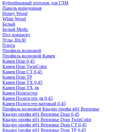
Кубообразный потолок для ГЛМ
Панель коридорная
Honey Wood
White Wood
Белый
Белый Medic
Под покраску
Углы 30х30
Плита
Профиль волновой
Профиль волновой Камея
Камея Drap 0,45
Камея Drap TwinColor
Камея Drap СТ 0,45
Камея Drap ТР
Камея Drap ТХ 0,45
Камея Drap ТХ дв
Камея Полиэстер
Камея Полиэстер дв 0,45
Камея Полиэстер матовый 0,45
Профиль волновой Квадро профи в01 Верховье
Квадро профи в01 Верховье Drap 0,45
Квадро профи в01 Верховье Drap TwinColor
Квадро профи в01 Верховье Drap СТ 0,45
Квадро профи в01 Верховье Drap ТР 0,45