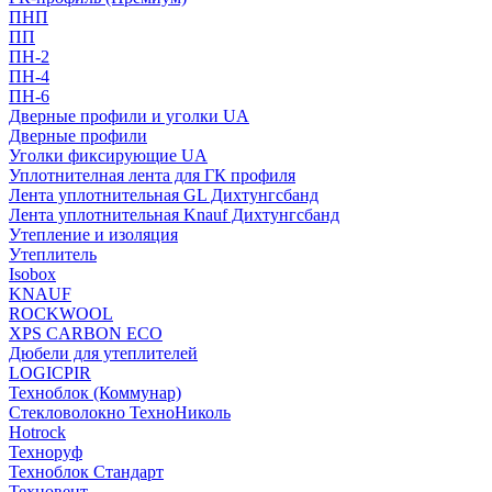
ПНП
ПП
ПН-2
ПН-4
ПН-6
Дверные профили и уголки UA
Дверные профили
Уголки фиксирующие UA
Уплотнителная лента для ГК профиля
Лента уплотнительная GL Дихтунгсбанд
Лента уплотнительная Knauf Дихтунгсбанд
Утепление и изоляция
Утеплитель
Isobox
KNAUF
ROCKWOOL
XPS CARBON ECO
Дюбели для утеплителей
LOGICPIR
Техноблок (Коммунар)
Стекловолокно ТехноНиколь
Hotrock
Технoруф
Техноблок Стандарт
Техновент