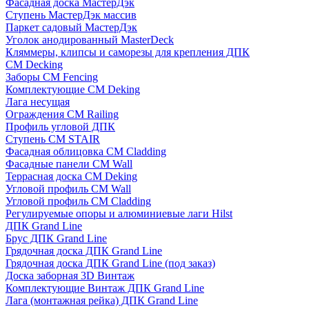
Фасадная доска МастерДэк
Ступень МастерДэк массив
Паркет садовый МастерДэк
Уголок анодированный MasterDeck
Кляммеры, клипсы и саморезы для крепления ДПК
CM Decking
Заборы CM Fencing
Комплектующие CM Deking
Лага несущая
Ограждения CM Railing
Профиль угловой ДПК
Ступень CM STAIR
Фасадная облицовка CM Cladding
Фасадные панели CM Wall
Террасная доска CM Deking
Угловой профиль CM Wall
Угловой профиль CM Cladding
Регулируемые опоры и алюминиевые лаги Hilst
ДПК Grand Line
Брус ДПК Grand Line
Грядочная доска ДПК Grand Line
Грядочная доска ДПК Grand Line (под заказ)
Доска заборная 3D Винтаж
Комплектующие Винтаж ДПК Grand Line
Лага (монтажная рейка) ДПК Grand Line