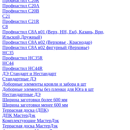
Профнастил С20R
Профнастил С20А
Профнастил С20В
C21
Профнастил С21R
C8
Профнастил С8A в01 (Верх, НН, Екб, Казань, Врн,
Ильский,Дружный)
Профнастил С8A в02 (Верховье , Краснодар)
Профнастил С8A в02 фигурный (Верховье)
HС35
Профнастил HC35R
НС44
Профнастил НС44R
ДЭ Стандарт и Нестандарт
Стандартные ДЭ
Доборные элементы кровли и забора в шт
Доборные элементы без пленки для Юга в шт
Нестандартные ДЭ
Ширина заготовки более 600 мм
Ширина заготовки менее 600 мм
Террасная доска (ДПК)
ДПК МастерДэк
Комплектующие МастерДэк
Террасная доска МастерДэк