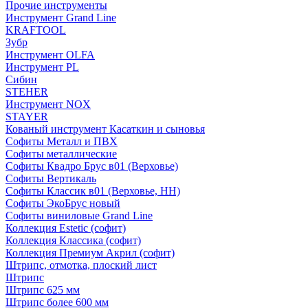
Прочие инструменты
Инструмент Grand Line
KRAFTOOL
Зубр
Инструмент OLFA
Инструмент PL
Сибин
STEHER
Инструмент NOX
STAYER
Кованый инструмент Касаткин и сыновья
Софиты Металл и ПВХ
Софиты металлические
Софиты Квадро Брус в01 (Верховье)
Софиты Вертикаль
Софиты Классик в01 (Верховье, НН)
Софиты ЭкоБрус новый
Софиты виниловые Grand Line
Коллекция Estetic (софит)
Коллекция Классика (софит)
Коллекция Премиум Акрил (софит)
Штрипс, отмотка, плоский лист
Штрипс
Штрипс 625 мм
Штрипс более 600 мм