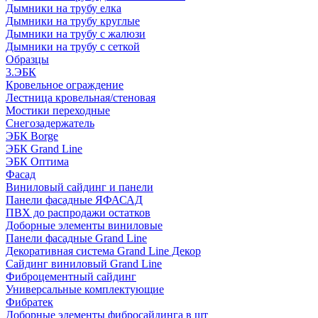
Дымники на трубу елка
Дымники на трубу круглые
Дымники на трубу с жалюзи
Дымники на трубу с сеткой
Образцы
3.ЭБК
Кровельное ограждение
Лестница кровельная/стеновая
Мостики переходные
Снегозадержатель
ЭБК Borge
ЭБК Grand Line
ЭБК Оптима
Фасад
Виниловый сайдинг и панели
Панели фасадные ЯФАСАД
ПВХ до распродажи остатков
Доборные элементы виниловые
Панели фасадные Grand Line
Декоративная система Grand Line Декор
Сайдинг виниловый Grand Line
Фиброцементный сайдинг
Универсальные комплектующие
Фибратек
Доборные элементы фибросайдинга в шт