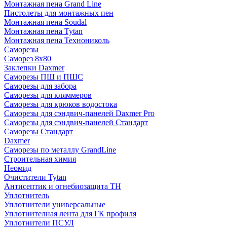
Монтажная пена Grand Linе
Пистолеты для монтажных пен
Монтажная пена Soudal
Монтажная пена Tytan
Монтажная пена Технониколь
Саморезы
Саморез 8х80
Заклепки Daxmer
Саморезы ПШ и ПШС
Саморезы для забора
Саморезы для кляммеров
Саморезы для крюков водостока
Саморезы для сэндвич-панелей Daxmer Pro
Саморезы для сэндвич-панелей Стандарт
Саморезы Стандарт
Daxmer
Саморезы по металлу GrandLine
Строительная химия
Неомид
Очистители Tytan
Антисептик и огнебиозащита ТН
Уплотнитель
Уплотнители универсальные
Уплотнителная лента для ГК профиля
Уплотнители ПСУЛ