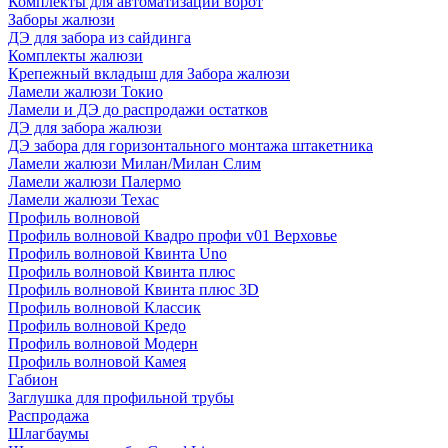
Комплекты для автоматизации ворот
Заборы жалюзи
ДЭ для забора из сайдинга
Комплекты жалюзи
Крепежный вкладыш для Забора жалюзи
Ламели жалюзи Токио
Ламели и ДЭ до распродажи остатков
ДЭ для забора жалюзи
ДЭ забора для горизонтального монтажа штакетника
Ламели жалюзи Милан/Милан Слим
Ламели жалюзи Палермо
Ламели жалюзи Техас
Профиль волновой
Профиль волновой Квадро профи v01 Верховье
Профиль волновой Квинта Uno
Профиль волновой Квинта плюс
Профиль волновой Квинта плюс 3D
Профиль волновой Классик
Профиль волновой Кредо
Профиль волновой Модерн
Профиль волновой Камея
Габион
Заглушка для профильной трубы
Распродажа
Шлагбаумы