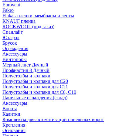
Eurovent
Fakro
Finka - пленки, мембраны и ленты
KNAUF пленка
ROCKWOOL (под заказ)
Спанлайт
Ютафол
Брусок
Ограждения
Аксессуары
Винтопоры
Мерный лист Дачный
Профнастил 8 Дачный
Полустолбы и колпаки
Полустолбы и колпаки для С20
Полустолбы и колпаки для С21
Полустолбы и колпаки для С8, С10
Панельные ограждения (склад)
Аксессуары
Ворота
Калитки
Комплекты для автоматизации панельных ворот
Крепления
Основания
Панели