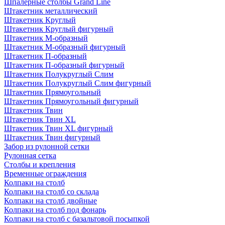
Шпалерные столбы Grand Line
Штакетник металлический
Штакетник Круглый
Штакетник Круглый фигурный
Штакетник М-образный
Штакетник М-образный фигурный
Штакетник П-образный
Штакетник П-образный фигурный
Штакетник Полукруглый Слим
Штакетник Полукруглый Слим фигурный
Штакетник Прямоугольный
Штакетник Прямоугольный фигурный
Штакетник Твин
Штакетник Твин XL
Штакетник Твин XL фигурный
Штакетник Твин фигурный
Забор из рулонной сетки
Рулонная сетка
Столбы и крепления
Временные ограждения
Колпаки на столб
Колпаки на столб со склада
Колпаки на столб двoйные
Колпаки на столб под фонарь
Колпаки на столб с базальтовой посыпкой