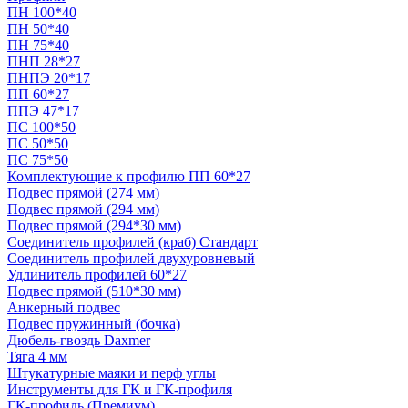
ПН 100*40
ПН 50*40
ПН 75*40
ПНП 28*27
ПНПЭ 20*17
ПП 60*27
ППЭ 47*17
ПС 100*50
ПС 50*50
ПС 75*50
Комплектующие к профилю ПП 60*27
Подвес прямой (274 мм)
Подвес прямой (294 мм)
Подвес прямой (294*30 мм)
Соединитель профилей (краб) Стандарт
Соединитель профилей двухуровневый
Удлинитель профилей 60*27
Подвес прямой (510*30 мм)
Анкерный подвес
Подвес пружинный (бочка)
Дюбель-гвоздь Daxmer
Тяга 4 мм
Штукатурные маяки и перф углы
Инструменты для ГК и ГК-профиля
ГК-профиль (Премиум)