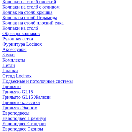
Колпаки на столб плоский
Колпаки на столб с отливом
Колпак на столб крышка
Колпак на столб Пирамида
Колпак на столб плоский елка
Колпаки на столб
Образцы колпаков
Рулонная сетка
Фурнитура Locinox
Аксессуары
Замки
Комплекты
Петли
Планки
Стенд Locinox
Подвесные и потолочные системы
Грильято
Грильято GL15
Грильято GL15 Жалюзи
Грильято классика
Грильято Эконом
Европодвесы
Европодвес Премиум
Европодвес Стандарт
Европодвес Эконом