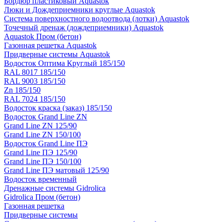
Бордюр пластиковый Aquastok
Люки и Дождеприемники круглые Aquastok
Система поверхностного водоотвода (лотки) Aquastok
Точечный дренаж (дождеприемники) Aquastok
Aquastok Пром (бетон)
Газонная решетка Aquastok
Придверные системы Aquastok
Водосток Оптима Круглый 185/150
RAL 8017 185/150
RAL 9003 185/150
Zn 185/150
RAL 7024 185/150
Водосток краска (заказ) 185/150
Водосток Grand Line ZN
Grand Line ZN 125/90
Grand Line ZN 150/100
Водосток Grand Line ПЭ
Grand Line ПЭ 125/90
Grand Line ПЭ 150/100
Grand Line ПЭ матовый 125/90
Водосток временный
Дренажные системы Gidrolica
Gidrolica Пром (бетон)
Газонная решетка
Придверные системы