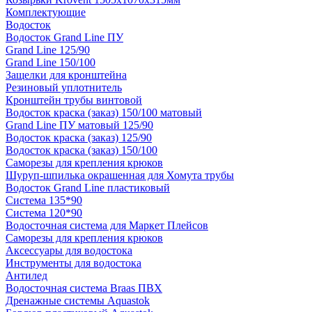
Комплектующие
Водосток
Водосток Grand Line ПУ
Grand Line 125/90
Grand Line 150/100
Защелки для кронштейна
Резиновый уплотнитель
Кронштейн трубы винтовой
Водосток краска (заказ) 150/100 матовый
Grand Line ПУ матовый 125/90
Водосток краска (заказ) 125/90
Водосток краска (заказ) 150/100
Саморезы для крепления крюков
Шуруп-шпилька окрашенная для Хомута трубы
Водосток Grand Line пластиковый
Система 135*90
Система 120*90
Водосточная система для Маркет Плейсов
Саморезы для крепления крюков
Аксессуары для водостока
Инструменты для водостока
Антилед
Водосточная система Braas ПВХ
Дренажные системы Aquastok