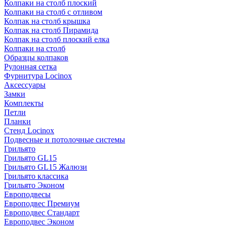
Колпаки на столб плоский
Колпаки на столб с отливом
Колпак на столб крышка
Колпак на столб Пирамида
Колпак на столб плоский елка
Колпаки на столб
Образцы колпаков
Рулонная сетка
Фурнитура Locinox
Аксессуары
Замки
Комплекты
Петли
Планки
Стенд Locinox
Подвесные и потолочные системы
Грильято
Грильято GL15
Грильято GL15 Жалюзи
Грильято классика
Грильято Эконом
Европодвесы
Европодвес Премиум
Европодвес Стандарт
Европодвес Эконом