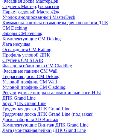
Фасадная доска МастерДэк
Ступень МастерДэк массив
Паркет садовый МастерДэк
Уголок анодированный MasterDeck
Кляммеры, клипсы и саморезы для крепления ДПК
CM Decking
Заборы CM Fencing
Комплектующие CM Deking
Лага несущая
Ограждения CM Railing
Профиль угловой ДПК
Ступень CM STAIR
Фасадная облицовка CM Cladding
Фасадные панели CM Wall
Террасная доска CM Deking
Угловой профиль CM Wall
Угловой профиль CM Cladding
Регулируемые опоры и алюминиевые лаги Hilst
ДПК Grand Line
Брус ДПК Grand Line
Грядочная доска ДПК Grand Line
Грядочная доска ДПК Grand Line (под заказ)
Доска заборная 3D Винтаж
Комплектующие Винтаж ДПК Grand Line
Лага (монтажная рейка) ДПК Grand Line