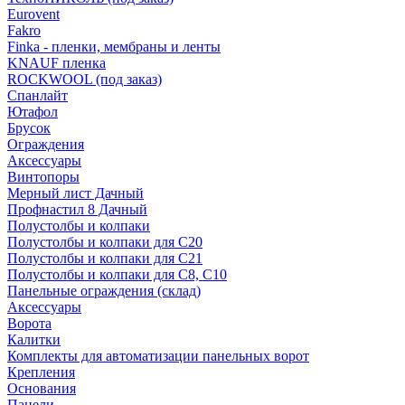
Eurovent
Fakro
Finka - пленки, мембраны и ленты
KNAUF пленка
ROCKWOOL (под заказ)
Спанлайт
Ютафол
Брусок
Ограждения
Аксессуары
Винтопоры
Мерный лист Дачный
Профнастил 8 Дачный
Полустолбы и колпаки
Полустолбы и колпаки для С20
Полустолбы и колпаки для С21
Полустолбы и колпаки для С8, С10
Панельные ограждения (склад)
Аксессуары
Ворота
Калитки
Комплекты для автоматизации панельных ворот
Крепления
Основания
Панели