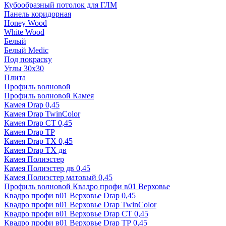
Кубообразный потолок для ГЛМ
Панель коридорная
Honey Wood
White Wood
Белый
Белый Medic
Под покраску
Углы 30х30
Плита
Профиль волновой
Профиль волновой Камея
Камея Drap 0,45
Камея Drap TwinColor
Камея Drap СТ 0,45
Камея Drap ТР
Камея Drap ТХ 0,45
Камея Drap ТХ дв
Камея Полиэстер
Камея Полиэстер дв 0,45
Камея Полиэстер матовый 0,45
Профиль волновой Квадро профи в01 Верховье
Квадро профи в01 Верховье Drap 0,45
Квадро профи в01 Верховье Drap TwinColor
Квадро профи в01 Верховье Drap СТ 0,45
Квадро профи в01 Верховье Drap ТР 0,45