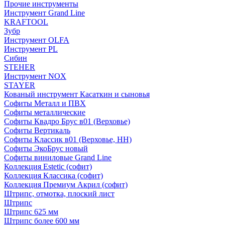
Прочие инструменты
Инструмент Grand Line
KRAFTOOL
Зубр
Инструмент OLFA
Инструмент PL
Сибин
STEHER
Инструмент NOX
STAYER
Кованый инструмент Касаткин и сыновья
Софиты Металл и ПВХ
Софиты металлические
Софиты Квадро Брус в01 (Верховье)
Софиты Вертикаль
Софиты Классик в01 (Верховье, НН)
Софиты ЭкоБрус новый
Софиты виниловые Grand Line
Коллекция Estetic (софит)
Коллекция Классика (софит)
Коллекция Премиум Акрил (софит)
Штрипс, отмотка, плоский лист
Штрипс
Штрипс 625 мм
Штрипс более 600 мм