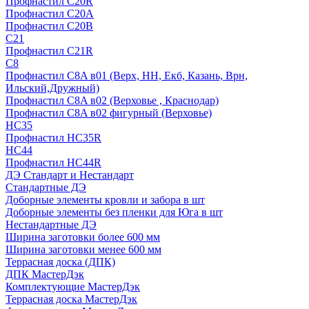
Профнастил С20R
Профнастил С20А
Профнастил С20В
C21
Профнастил С21R
C8
Профнастил С8A в01 (Верх, НН, Екб, Казань, Врн,
Ильский,Дружный)
Профнастил С8A в02 (Верховье , Краснодар)
Профнастил С8A в02 фигурный (Верховье)
HС35
Профнастил HC35R
НС44
Профнастил НС44R
ДЭ Стандарт и Нестандарт
Стандартные ДЭ
Доборные элементы кровли и забора в шт
Доборные элементы без пленки для Юга в шт
Нестандартные ДЭ
Ширина заготовки более 600 мм
Ширина заготовки менее 600 мм
Террасная доска (ДПК)
ДПК МастерДэк
Комплектующие МастерДэк
Террасная доска МастерДэк