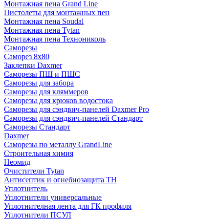
Монтажная пена Grand Linе
Пистолеты для монтажных пен
Монтажная пена Soudal
Монтажная пена Tytan
Монтажная пена Технониколь
Саморезы
Саморез 8х80
Заклепки Daxmer
Саморезы ПШ и ПШС
Саморезы для забора
Саморезы для кляммеров
Саморезы для крюков водостока
Саморезы для сэндвич-панелей Daxmer Pro
Саморезы для сэндвич-панелей Стандарт
Саморезы Стандарт
Daxmer
Саморезы по металлу GrandLine
Строительная химия
Неомид
Очистители Tytan
Антисептик и огнебиозащита ТН
Уплотнитель
Уплотнители универсальные
Уплотнителная лента для ГК профиля
Уплотнители ПСУЛ