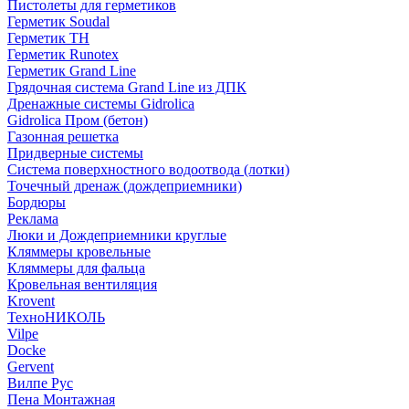
Пистолеты для герметиков
Герметик Soudal
Герметик ТН
Герметик Runotex
Герметик Grand Line
Грядочная система Grand Line из ДПК
Дренажные системы Gidrolica
Gidrolica Пром (бетон)
Газонная решетка
Придверные системы
Система поверхностного водоотвода (лотки)
Точечный дренаж (дождеприемники)
Бордюры
Рекламa
Люки и Дождеприемники круглые
Кляммеры кровельные
Кляммеры для фальца
Кровельная вентиляция
Krovent
ТехноНИКОЛЬ
Vilpe
Docke
Gervent
Вилпе Рус
Пена Монтажнaя