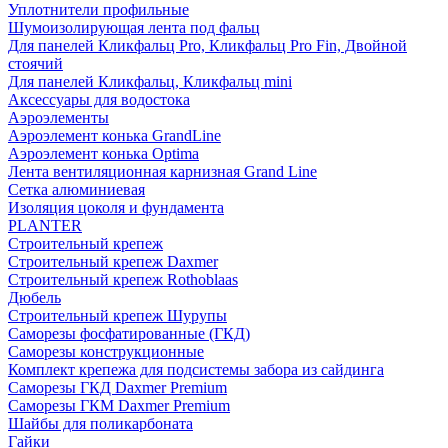
Уплотнители профильные
Шумоизолирующая лента под фальц
Для панелей Кликфальц Pro, Кликфальц Pro Fin, Двойной
стоячий
Для панелей Кликфальц, Кликфальц mini
Аксессуары для водостока
Аэроэлементы
Аэроэлемент конька GrandLine
Аэроэлемент конька Optima
Лента вентиляционная карнизная Grand Line
Сетка алюминиевая
Изоляция цоколя и фундамента
PLANTER
Строительный крепеж
Строительный крепеж Daxmer
Строительный крепеж Rothoblaas
Дюбель
Строительный крепеж Шурупы
Саморeзы фосфатированные (ГКД)
Саморезы конструкционные
Комплект крепежа для подсистемы забора из сайдинга
Саморезы ГКД Daxmer Premium
Саморезы ГКМ Daxmer Premium
Шайбы для поликарбоната
Гайки