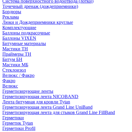
Система поверхностного водоотвода (лотки)
Точечный дренаж (дождеприемники)
Бордюры
Рекламa
Люки и Дождеприемники круглые
Комплектующие
Баллоны подкрасочные
Баллоны VIXEN
Битумные материалы
Мастики ТН
Праймеры ТН
Битум БН
Мастики МБ
Стеклоизол
Велюкс / Факро
Факро
Велюкс
Герметизирующие ленты
Герметизирующая лента NICOBAND
Лента битумная для кровли Tytan
Герметизирующая лента Grand Line UniBand
Герметизирующая лента для стыков Grand Line FillBand
Герметики
Герметик Tytan
Герметики Profil