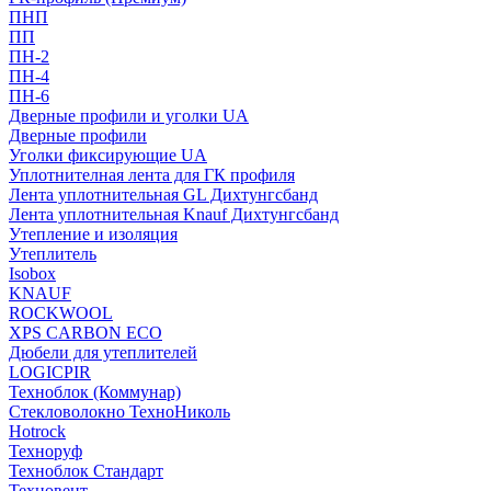
ПНП
ПП
ПН-2
ПН-4
ПН-6
Дверные профили и уголки UA
Дверные профили
Уголки фиксирующие UA
Уплотнителная лента для ГК профиля
Лента уплотнительная GL Дихтунгсбанд
Лента уплотнительная Knauf Дихтунгсбанд
Утепление и изоляция
Утеплитель
Isobox
KNAUF
ROCKWOOL
XPS CARBON ECO
Дюбели для утеплителей
LOGICPIR
Техноблок (Коммунар)
Стекловолокно ТехноНиколь
Hotrock
Технoруф
Техноблок Стандарт
Техновент