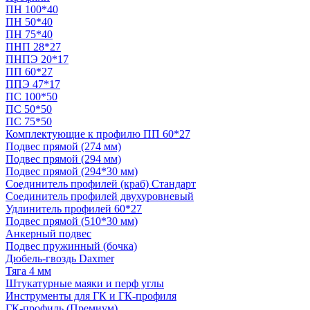
ПН 100*40
ПН 50*40
ПН 75*40
ПНП 28*27
ПНПЭ 20*17
ПП 60*27
ППЭ 47*17
ПС 100*50
ПС 50*50
ПС 75*50
Комплектующие к профилю ПП 60*27
Подвес прямой (274 мм)
Подвес прямой (294 мм)
Подвес прямой (294*30 мм)
Соединитель профилей (краб) Стандарт
Соединитель профилей двухуровневый
Удлинитель профилей 60*27
Подвес прямой (510*30 мм)
Анкерный подвес
Подвес пружинный (бочка)
Дюбель-гвоздь Daxmer
Тяга 4 мм
Штукатурные маяки и перф углы
Инструменты для ГК и ГК-профиля
ГК-профиль (Премиум)