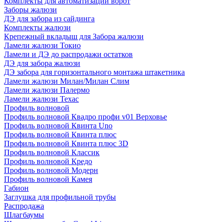
Комплекты для автоматизации ворот
Заборы жалюзи
ДЭ для забора из сайдинга
Комплекты жалюзи
Крепежный вкладыш для Забора жалюзи
Ламели жалюзи Токио
Ламели и ДЭ до распродажи остатков
ДЭ для забора жалюзи
ДЭ забора для горизонтального монтажа штакетника
Ламели жалюзи Милан/Милан Слим
Ламели жалюзи Палермо
Ламели жалюзи Техас
Профиль волновой
Профиль волновой Квадро профи v01 Верховье
Профиль волновой Квинта Uno
Профиль волновой Квинта плюс
Профиль волновой Квинта плюс 3D
Профиль волновой Классик
Профиль волновой Кредо
Профиль волновой Модерн
Профиль волновой Камея
Габион
Заглушка для профильной трубы
Распродажа
Шлагбаумы