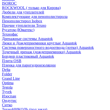
ISOROC
ROCKWOOL ( только для Кирова)
Дюбели для утеплителей
Комплектующие для пенополистирола
Пенополистирол Isobox
Прочие утеплители Техно
Русатом (Юматекс)
Технофас
Дренажные системы Aquastok
Люки и Дождеприемники круглые Aquastok
Система поверхностного водоотвода (лотки) Aquastok
Точечный дренаж (дождеприемники) Aquastok
Бордюр пластиковый Aquastok
Плита OSB
Пленка для парогидроизоляции
Delta
Folder
Grand Line
Optima
Tegola
Tyvek
Изоспан
Ондутис
Ситко
ТехноНИКОЛЬ (под заказ)