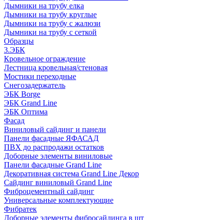
Дымники на трубу елка
Дымники на трубу круглые
Дымники на трубу с жалюзи
Дымники на трубу с сеткой
Образцы
3.ЭБК
Кровельное ограждение
Лестница кровельная/стеновая
Мостики переходные
Снегозадержатель
ЭБК Borge
ЭБК Grand Line
ЭБК Оптима
Фасад
Виниловый сайдинг и панели
Панели фасадные ЯФАСАД
ПВХ до распродажи остатков
Доборные элементы виниловые
Панели фасадные Grand Line
Декоративная система Grand Line Декор
Сайдинг виниловый Grand Line
Фиброцементный сайдинг
Универсальные комплектующие
Фибратек
Доборные элементы фибросайдинга в шт