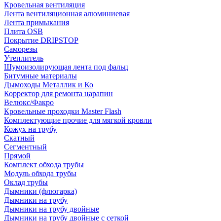
Кровельная вентиляция
Лента вентиляционная алюминиевая
Лента примыкания
Плита OSB
Покрытие DRIPSTOP
Саморезы
Утеплитель
Шумоизолирующая лента под фальц
Битумные материалы
Дымоходы Металлик и Ко
Корректор для ремонта царапин
Велюкс/Факро
Кровельные проходки Master Flash
Комплектующие прочие для мягкой кровли
Кожух на трубу
Скатный
Сегментный
Прямой
Комплект обхода трубы
Модуль обхода трубы
Оклад трубы
Дымники (флюгарка)
Дымники на трубу
Дымники на трубу двoйные
Дымники на трубу двoйные с сеткой