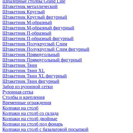
Шпалерные столбы Grand Line
Штакетник металлический
Штакетник Круглый
Штакетник Круглый фигурный
Штакетник М-образный
Штакетник М-образный фигурный
Штакетник П-образный
Штакетник П-образный фигурный
Штакетник Полукруглый Слим
Штакетник Полукруглый Слим фигурный
Штакетник Прямоугольный
Штакетник Прямоугольный фигурный
Штакетник Твин
Штакетник Твин XL
Штакетник Твин XL фигурный
Штакетник Твин фигурный
Забор из рулонной сетки
Рулонная сетка
Столбы и крепления
Временные ограждения
Колпаки на столб
Колпаки на столб со склада
Колпаки на столб двoйные
Колпаки на столб под фонарь
Колпаки на столб с базальтовой посыпкой