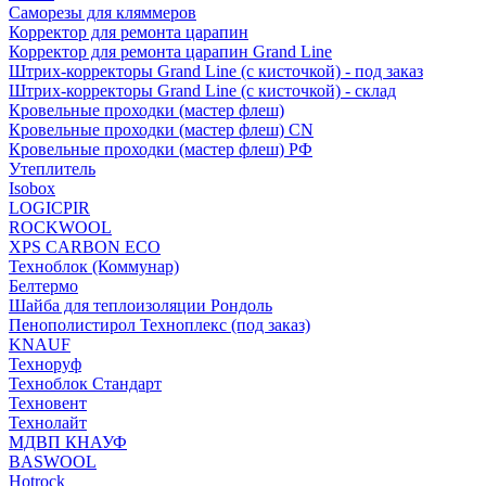
Саморезы для кляммеров
Корректор для ремонта царапин
Корректор для ремонта царапин Grand Line
Штрих-корректоры Grand Line (с кисточкой) - под заказ
Штрих-корректоры Grand Line (с кисточкой) - склад
Кровельные проходки (мастер флеш)
Кровельные проходки (мастер флеш) CN
Кровельные проходки (мастер флеш) РФ
Утеплитель
Isobox
LOGICPIR
ROCKWOOL
XPS CARBON ECO
Техноблок (Коммунар)
Белтермо
Шайба для теплоизоляции Рондоль
Пенополистирол Техноплекс (под заказ)
KNАUF
Технoруф
Техноблок Стандарт
Техновент
Технолайт
МДВП КНАУФ
BASWOOL
Hotrock