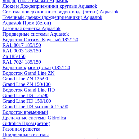
Бордюр пластиковый Aquastok
Люки и Дождеприемники круглые Aquastok
Система поверхностного водоотвода (лотки) Aquastok
Точечный дренаж (дождеприемники) Aquastok
Aquastok Пром (бетон)
Газонная решетка Aquastok
Придверные системы Aquastok
Водосток Оптима Круглый 185/150
RAL 8017 185/150
RAL 9003 185/150
Zn 185/150
RAL 7024 185/150
Водосток краска (заказ) 185/150
Водосток Grand Line ZN
Grand Line ZN 125/90
Grand Line ZN 150/100
Водосток Grand Line ПЭ
Grand Line ПЭ 125/90
Grand Line ПЭ 150/100
Grand Line ПЭ матовый 125/90
Водосток временный
Дренажные системы Gidrolica
Gidrolica Пром (бетон)
Газонная решетка
Придверные системы