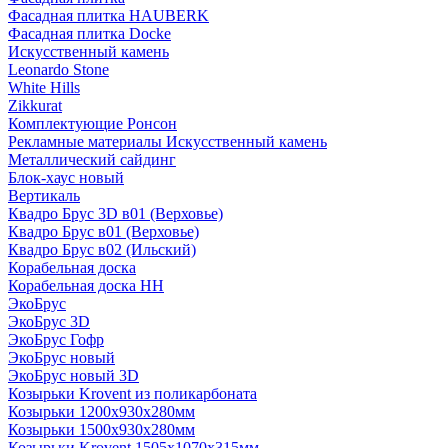
Фасадная плитка HAUBERK
Фасадная плитка Docke
Искусственный камень
Leonardo Stone
White Hills
Zikkurat
Комплектующие Ронсон
Рекламные материалы Искусственный камень
Металлический сайдинг
Блок-хаус новый
Вертикаль
Квадро Брус 3D в01 (Верховье)
Квадро Брус в01 (Верховье)
Квадро Брус в02 (Ильский)
Корабельная доска
Корабельная доска НН
ЭкоБрус
ЭкоБрус 3D
ЭкоБрус Гофр
ЭкоБрус новый
ЭкоБрус новый 3D
Козырьки Krovent из поликарбоната
Козырьки 1200х930х280мм
Козырьки 1500х930х280мм
Козырьки Krovent 1505х1070х315мм