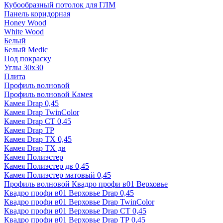
Кубообразный потолок для ГЛМ
Панель коридорная
Honey Wood
White Wood
Белый
Белый Medic
Под покраску
Углы 30х30
Плита
Профиль волновой
Профиль волновой Камея
Камея Drap 0,45
Камея Drap TwinColor
Камея Drap СТ 0,45
Камея Drap ТР
Камея Drap ТХ 0,45
Камея Drap ТХ дв
Камея Полиэстер
Камея Полиэстер дв 0,45
Камея Полиэстер матовый 0,45
Профиль волновой Квадро профи в01 Верховье
Квадро профи в01 Верховье Drap 0,45
Квадро профи в01 Верховье Drap TwinColor
Квадро профи в01 Верховье Drap СТ 0,45
Квадро профи в01 Верховье Drap ТР 0,45