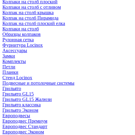
Колпаки на столб плоский
Колпаки на столб с отливом
Колпак на столб крышка
Колпак на столб Пирамида
Колпак на столб плоский елка
Колпаки на столб
Образцы колпаков
Рулонная сетка
Фурнитура Locinox
Аксессуары
Замки
Комплекты
Петли
Планки
Стенд Locinox
Подвесные и потолочные системы
Грильято
Грильято GL15
Грильято GL15 Жалюзи
Грильято классика
Грильято Эконом
Европодвесы
Европодвес Премиум
Европодвес Стандарт
Европодвес Эконом