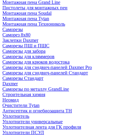
Монтажная пена Grand Linе
Пистолеты для монтажных пен
Монтажная пена Soudal
Монтажная пена Tytan
Монтажная пена Технониколь
Саморезы
Саморез 8х80
Заклепки Daxmer
Саморезы ПШ и ПШС
Саморезы для забора
Саморезы для кляммеров
Саморезы для крюков водостока
Саморезы для сэндвич-панелей Daxmer Pro
Саморезы для сэндвич-панелей Стандарт
Саморезы Стандарт
Daxmer
Саморезы по металлу GrandLine
Строительная химия
Неомид
Очистители Tytan
Антисептик и огнебиозащита ТН
Уплотнитель
Уплотнители универсальные
Уплотнителная лента для ГК профиля
Уплотнители ПСУЛ