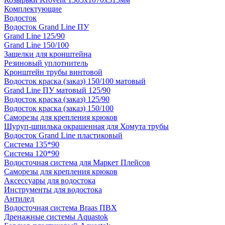
Комплектующие
Водосток
Водосток Grand Line ПУ
Grand Line 125/90
Grand Line 150/100
Защелки для кронштейна
Резиновый уплотнитель
Кронштейн трубы винтовой
Водосток краска (заказ) 150/100 матовый
Grand Line ПУ матовый 125/90
Водосток краска (заказ) 125/90
Водосток краска (заказ) 150/100
Саморезы для крепления крюков
Шуруп-шпилька окрашенная для Хомута трубы
Водосток Grand Line пластиковый
Система 135*90
Система 120*90
Водосточная система для Маркет Плейсов
Саморезы для крепления крюков
Аксессуары для водостока
Инструменты для водостока
Антилед
Водосточная система Braas ПВХ
Дренажные системы Aquastok