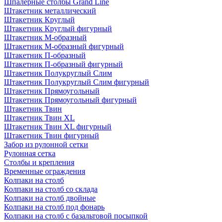
Шпалерные столбы Grand Line
Штакетник металлический
Штакетник Круглый
Штакетник Круглый фигурный
Штакетник М-образный
Штакетник М-образный фигурный
Штакетник П-образный
Штакетник П-образный фигурный
Штакетник Полукруглый Слим
Штакетник Полукруглый Слим фигурный
Штакетник Прямоугольный
Штакетник Прямоугольный фигурный
Штакетник Твин
Штакетник Твин XL
Штакетник Твин XL фигурный
Штакетник Твин фигурный
Забор из рулонной сетки
Рулонная сетка
Столбы и крепления
Временные ограждения
Колпаки на столб
Колпаки на столб со склада
Колпаки на столб двoйные
Колпаки на столб под фонарь
Колпаки на столб с базальтовой посыпкой