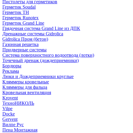
Пистолеты для герметиков
Герметик Soudal
Герметик ТН
Герметик Runotex
Герметик Grand Line
Грядочная система Grand Line из ДПК
Дренажные системы Gidrolica
Gidrolica Пром (бетон)
Газонная решетка
Придверные системы
Система поверхностного водоотвода (лотки)
Точечный дренаж (дождеприемники)
Бордюры
Рекламa
Люки и Дождеприемники круглые
Кляммеры кровельные
Кляммеры для фальца
Кровельная вентиляция
Krovent
ТехноНИКОЛЬ
Vilpe
Docke
Gervent
Вилпе Рус
Пена Монтажнaя