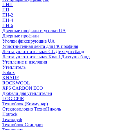
ПНП
ПП
ПН-2
ПН-4
ПН-6
Дверные профили и уголки UA
Дверные профили
Уголки фиксирующие UA
Уплотнителная лента для ГК профиля
Лента уплотнительная GL Дихтунгсбанд
Лента уплотнительная Knauf Дихтунгсбанд
Утепление и изоляция
Утеплитель
Isobox
KNAUF
ROCKWOOL
XPS CARBON ECO
Дюбели для утеплителей
LOGICPIR
Техноблок (Коммунар)
Стекловолокно ТехноНиколь
Hotrock
Технoруф
Техноблок Стандарт
Техновент