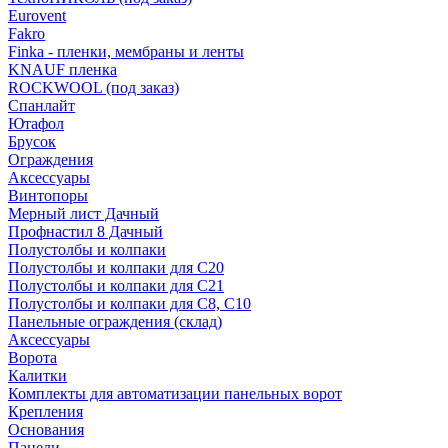
Eurovent
Fakro
Finka - пленки, мембраны и ленты
KNAUF пленка
ROCKWOOL (под заказ)
Спанлайт
Ютафол
Брусок
Ограждения
Аксессуары
Винтопоры
Мерный лист Дачный
Профнастил 8 Дачный
Полустолбы и колпаки
Полустолбы и колпаки для С20
Полустолбы и колпаки для С21
Полустолбы и колпаки для С8, С10
Панельные ограждения (склад)
Аксессуары
Ворота
Калитки
Комплекты для автоматизации панельных ворот
Крепления
Основания
Панели