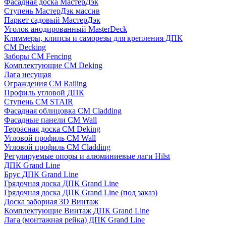
Фасадная доска МастерДэк
Ступень МастерДэк массив
Паркет садовый МастерДэк
Уголок анодированный MasterDeck
Кляммеры, клипсы и саморезы для крепления ДПК
CM Decking
Заборы CM Fencing
Комплектующие CM Deking
Лага несущая
Ограждения CM Railing
Профиль угловой ДПК
Ступень CM STAIR
Фасадная облицовка CM Cladding
Фасадные панели CM Wall
Террасная доска CM Deking
Угловой профиль CM Wall
Угловой профиль CM Cladding
Регулируемые опоры и алюминиевые лаги Hilst
ДПК Grand Line
Брус ДПК Grand Line
Грядочная доска ДПК Grand Line
Грядочная доска ДПК Grand Line (под заказ)
Доска заборная 3D Винтаж
Комплектующие Винтаж ДПК Grand Line
Лага (монтажная рейка) ДПК Grand Line