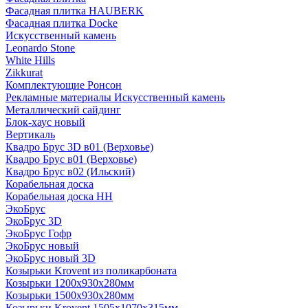
Фасадная плитка HAUBERK
Фасадная плитка Docke
Искусственный камень
Leonardo Stone
White Hills
Zikkurat
Комплектующие Ронсон
Рекламные материалы Искусственный камень
Металлический сайдинг
Блок-хаус новый
Вертикаль
Квадро Брус 3D в01 (Верховье)
Квадро Брус в01 (Верховье)
Квадро Брус в02 (Ильский)
Корабельная доска
Корабельная доска НН
ЭкоБрус
ЭкоБрус 3D
ЭкоБрус Гофр
ЭкоБрус новый
ЭкоБрус новый 3D
Козырьки Krovent из поликарбоната
Козырьки 1200х930х280мм
Козырьки 1500х930х280мм
Козырьки Krovent 1505х1070х315мм