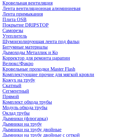
Кровельная вентиляция
Лента вентиляционная алюминиевая
Лента примыкания
Плита OSB
Покрытие DRIPSTOP
Саморезы
Утеплитель
Шумоизолирующая лента под фальц
Битумные материалы
Дымоходы Металлик и Ко
Корректор для ремонта царапин
Велюкс/Факро
Кровельные проходки Master Flash
Комплектующие прочие для мягкой кровли
Кожух на трубу
Скатный
Сегментный
Прямой
Комплект обхода трубы
Модуль обхода трубы
Оклад трубы
Дымники (флюгарка)
Дымники на трубу
Дымники на трубу двoйные
Дымники на трубу двoйные с сеткой