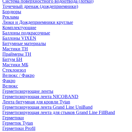
Система поверхностного водоотвода (лотки)
Точечный дренаж (дождеприемники)
Бордюры
Рекламa
Люки и Дождеприемники круглые
Комплектующие
Баллоны подкрасочные
Баллоны VIXEN
Битумные материалы
Мастики ТН
Праймеры ТН
Битум БН
Мастики МБ
Стеклоизол
Велюкс / Факро
Факро
Велюкс
Герметизирующие ленты
Герметизирующая лента NICOBAND
Лента битумная для кровли Tytan
Герметизирующая лента Grand Line UniBand
Герметизирующая лента для стыков Grand Line FillBand
Герметики
Герметик Tytan
Герметики Profil