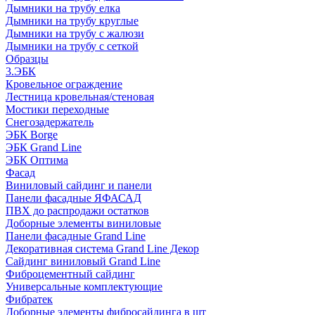
Дымники на трубу елка
Дымники на трубу круглые
Дымники на трубу с жалюзи
Дымники на трубу с сеткой
Образцы
3.ЭБК
Кровельное ограждение
Лестница кровельная/стеновая
Мостики переходные
Снегозадержатель
ЭБК Borge
ЭБК Grand Line
ЭБК Оптима
Фасад
Виниловый сайдинг и панели
Панели фасадные ЯФАСАД
ПВХ до распродажи остатков
Доборные элементы виниловые
Панели фасадные Grand Line
Декоративная система Grand Line Декор
Сайдинг виниловый Grand Line
Фиброцементный сайдинг
Универсальные комплектующие
Фибратек
Доборные элементы фибросайдинга в шт