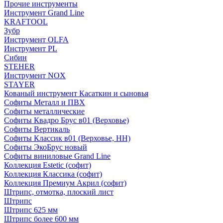
Прочие инструменты
Инструмент Grand Line
KRAFTOOL
Зубр
Инструмент OLFA
Инструмент PL
Сибин
STEHER
Инструмент NOX
STAYER
Кованый инструмент Касаткин и сыновья
Софиты Металл и ПВХ
Софиты металлические
Софиты Квадро Брус в01 (Верховье)
Софиты Вертикаль
Софиты Классик в01 (Верховье, НН)
Софиты ЭкоБрус новый
Софиты виниловые Grand Line
Коллекция Estetic (софит)
Коллекция Классика (софит)
Коллекция Премиум Акрил (софит)
Штрипс, отмотка, плоский лист
Штрипс
Штрипс 625 мм
Штрипс более 600 мм