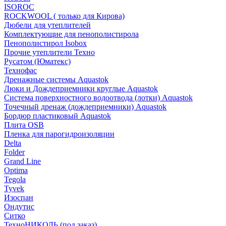
ISOROC
ROCKWOOL ( только для Кирова)
Дюбели для утеплителей
Комплектующие для пенополистирола
Пенополистирол Isobox
Прочие утеплители Техно
Русатом (Юматекс)
Технофас
Дренажные системы Aquastok
Люки и Дождеприемники круглые Aquastok
Система поверхностного водоотвода (лотки) Aquastok
Точечный дренаж (дождеприемники) Aquastok
Бордюр пластиковый Aquastok
Плита OSB
Пленка для парогидроизоляции
Delta
Folder
Grand Line
Optima
Tegola
Tyvek
Изоспан
Ондутис
Ситко
ТехноНИКОЛЬ (под заказ)