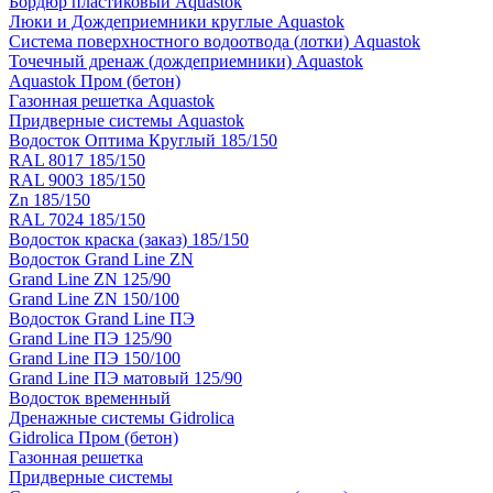
Бордюр пластиковый Aquastok
Люки и Дождеприемники круглые Aquastok
Система поверхностного водоотвода (лотки) Aquastok
Точечный дренаж (дождеприемники) Aquastok
Aquastok Пром (бетон)
Газонная решетка Aquastok
Придверные системы Aquastok
Водосток Оптима Круглый 185/150
RAL 8017 185/150
RAL 9003 185/150
Zn 185/150
RAL 7024 185/150
Водосток краска (заказ) 185/150
Водосток Grand Line ZN
Grand Line ZN 125/90
Grand Line ZN 150/100
Водосток Grand Line ПЭ
Grand Line ПЭ 125/90
Grand Line ПЭ 150/100
Grand Line ПЭ матовый 125/90
Водосток временный
Дренажные системы Gidrolica
Gidrolica Пром (бетон)
Газонная решетка
Придверные системы