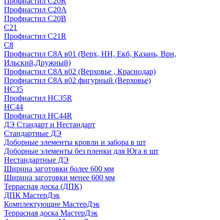
Профнастил С20R
Профнастил С20А
Профнастил С20В
C21
Профнастил С21R
C8
Профнастил С8A в01 (Верх, НН, Екб, Казань, Врн,
Ильский,Дружный)
Профнастил С8A в02 (Верховье , Краснодар)
Профнастил С8A в02 фигурный (Верховье)
HС35
Профнастил HC35R
НС44
Профнастил НС44R
ДЭ Стандарт и Нестандарт
Стандартные ДЭ
Доборные элементы кровли и забора в шт
Доборные элементы без пленки для Юга в шт
Нестандартные ДЭ
Ширина заготовки более 600 мм
Ширина заготовки менее 600 мм
Террасная доска (ДПК)
ДПК МастерДэк
Комплектующие МастерДэк
Террасная доска МастерДэк