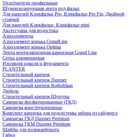
Уплотнители профильные
Шумоизолирующая лента под фальц
Для панелей Кликфальц Pro, Кликфальц Pro Fin, Двойной
стоячий
Для панелей Кликфальц, Кликфальц mini
Аксессуары для водостока
Аэроэлементы
Аэроэлемент конька GrandLine
Аэроэлемент конька Optima
Лента вентиляционная карнизная Grand Line
Сетка алюминиевая
Изоляция цоколя и фундамента
PLANTER
Строительный крепеж
Строительный крепеж Daxmer
Строительный крепеж Rothoblaas
Дюбель
Строительный крепеж Шурупы
Саморeзы фосфатированные (ГКД)
Саморезы конструкционные
Комплект крепежа для подсистемы забора из сайдинга
Саморезы ГКД Daxmer Premium
Саморезы ГКМ Daxmer Premium
Шайбы для поликарбоната
Гайки