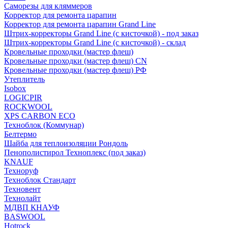
Саморезы для кляммеров
Корректор для ремонта царапин
Корректор для ремонта царапин Grand Line
Штрих-корректоры Grand Line (с кисточкой) - под заказ
Штрих-корректоры Grand Line (с кисточкой) - склад
Кровельные проходки (мастер флеш)
Кровельные проходки (мастер флеш) CN
Кровельные проходки (мастер флеш) РФ
Утеплитель
Isobox
LOGICPIR
ROCKWOOL
XPS CARBON ECO
Техноблок (Коммунар)
Белтермо
Шайба для теплоизоляции Рондоль
Пенополистирол Техноплекс (под заказ)
KNАUF
Технoруф
Техноблок Стандарт
Техновент
Технолайт
МДВП КНАУФ
BASWOOL
Hotrock