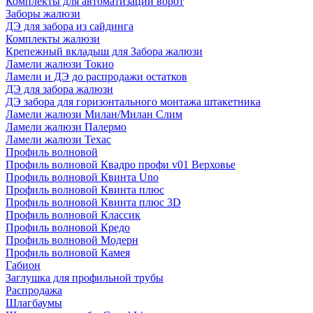
Комплекты для автоматизации ворот
Заборы жалюзи
ДЭ для забора из сайдинга
Комплекты жалюзи
Крепежный вкладыш для Забора жалюзи
Ламели жалюзи Токио
Ламели и ДЭ до распродажи остатков
ДЭ для забора жалюзи
ДЭ забора для горизонтального монтажа штакетника
Ламели жалюзи Милан/Милан Слим
Ламели жалюзи Палермо
Ламели жалюзи Техас
Профиль волновой
Профиль волновой Квадро профи v01 Верховье
Профиль волновой Квинта Uno
Профиль волновой Квинта плюс
Профиль волновой Квинта плюс 3D
Профиль волновой Классик
Профиль волновой Кредо
Профиль волновой Модерн
Профиль волновой Камея
Габион
Заглушка для профильной трубы
Распродажа
Шлагбаумы