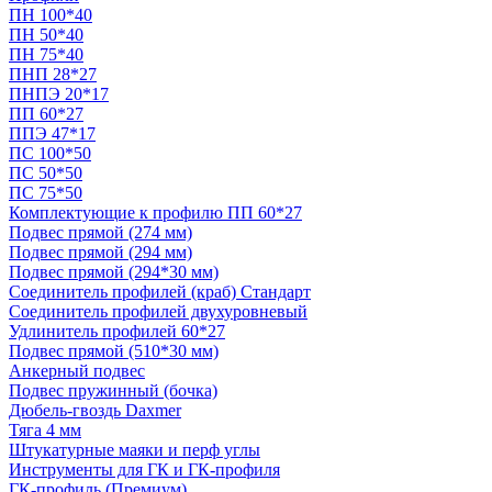
ПН 100*40
ПН 50*40
ПН 75*40
ПНП 28*27
ПНПЭ 20*17
ПП 60*27
ППЭ 47*17
ПС 100*50
ПС 50*50
ПС 75*50
Комплектующие к профилю ПП 60*27
Подвес прямой (274 мм)
Подвес прямой (294 мм)
Подвес прямой (294*30 мм)
Соединитель профилей (краб) Стандарт
Соединитель профилей двухуровневый
Удлинитель профилей 60*27
Подвес прямой (510*30 мм)
Анкерный подвес
Подвес пружинный (бочка)
Дюбель-гвоздь Daxmer
Тяга 4 мм
Штукатурные маяки и перф углы
Инструменты для ГК и ГК-профиля
ГК-профиль (Премиум)