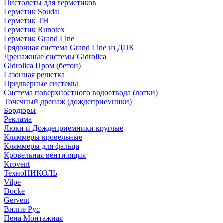
Пистолеты для герметиков
Герметик Soudal
Герметик ТН
Герметик Runotex
Герметик Grand Line
Грядочная система Grand Line из ДПК
Дренажные системы Gidrolica
Gidrolica Пром (бетон)
Газонная решетка
Придверные системы
Система поверхностного водоотвода (лотки)
Точечный дренаж (дождеприемники)
Бордюры
Рекламa
Люки и Дождеприемники круглые
Кляммеры кровельные
Кляммеры для фальца
Кровельная вентиляция
Krovent
ТехноНИКОЛЬ
Vilpe
Docke
Gervent
Вилпе Рус
Пена Монтажнaя