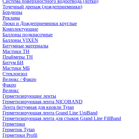
Система поверхностного водоотвода (лотки)
Точечный дренаж (дождеприемники)
Бордюры
Рекламa
Люки и Дождеприемники круглые
Комплектующие
Баллоны подкрасочные
Баллоны VIXEN
Битумные материалы
Мастики ТН
Праймеры ТН
Битум БН
Мастики МБ
Стеклоизол
Велюкс / Факро
Факро
Велюкс
Герметизирующие ленты
Герметизирующая лента NICOBAND
Лента битумная для кровли Tytan
Герметизирующая лента Grand Line UniBand
Герметизирующая лента для стыков Grand Line FillBand
Герметики
Герметик Tytan
Герметики Profil