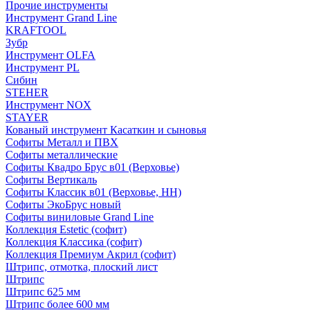
Прочие инструменты
Инструмент Grand Line
KRAFTOOL
Зубр
Инструмент OLFA
Инструмент PL
Сибин
STEHER
Инструмент NOX
STAYER
Кованый инструмент Касаткин и сыновья
Софиты Металл и ПВХ
Софиты металлические
Софиты Квадро Брус в01 (Верховье)
Софиты Вертикаль
Софиты Классик в01 (Верховье, НН)
Софиты ЭкоБрус новый
Софиты виниловые Grand Line
Коллекция Estetic (софит)
Коллекция Классика (софит)
Коллекция Премиум Акрил (софит)
Штрипс, отмотка, плоский лист
Штрипс
Штрипс 625 мм
Штрипс более 600 мм