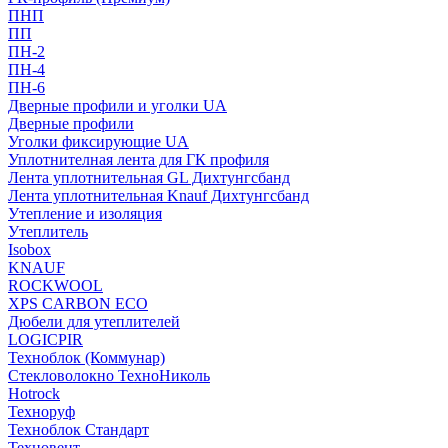
ПНП
ПП
ПН-2
ПН-4
ПН-6
Дверные профили и уголки UA
Дверные профили
Уголки фиксирующие UA
Уплотнителная лента для ГК профиля
Лента уплотнительная GL Дихтунгсбанд
Лента уплотнительная Knauf Дихтунгсбанд
Утепление и изоляция
Утеплитель
Isobox
KNAUF
ROCKWOOL
XPS CARBON ECO
Дюбели для утеплителей
LOGICPIR
Техноблок (Коммунар)
Стекловолокно ТехноНиколь
Hotrock
Технoруф
Техноблок Стандарт
Техновент