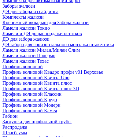
Комплекты для автоматизации ворот
Заборы жалюзи
ДЭ для забора из сайдинга
Комплекты жалюзи
Крепежный вкладыш для Забора жалюзи
Ламели жалюзи Токио
Ламели и ДЭ до распродажи остатков
ДЭ для забора жалюзи
ДЭ забора для горизонтального монтажа штакетника
Ламели жалюзи Милан/Милан Слим
Ламели жалюзи Палермо
Ламели жалюзи Техас
Профиль волновой
Профиль волновой Квадро профи v01 Верховье
Профиль волновой Квинта Uno
Профиль волновой Квинта плюс
Профиль волновой Квинта плюс 3D
Профиль волновой Классик
Профиль волновой Кредо
Профиль волновой Модерн
Профиль волновой Камея
Габион
Заглушка для профильной трубы
Распродажа
Шлагбаумы