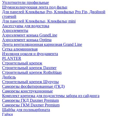
Уплотнители профильные
Шумоизолирующая лента под фальц
Для панелей Кликфальц Pro, Кликфальц Pro Fin, Двойной
стоячий
Для панелей Кликфальц, Кликфальц mini
Аксессуары для водостока
Аэроэлементы
Аэроэлемент конька GrandLine
Аэроэлемент конька Optima
Лента вентиляционная карнизная Grand Line
Сетка алюминиевая
Изоляция цоколя и фундамента
PLANTER
Строительный крепеж
Строительный крепеж Daxmer
Строительный крепеж Rothoblaas
Дюбель
Строительный крепеж Шурупы
Саморeзы фосфатированные (ГКД)
Саморезы конструкционные
Комплект крепежа для подсистемы забора из сайдинга
Саморезы ГКД Daxmer Premium
Саморезы ГКМ Daxmer Premium
Шайбы для поликарбоната
Гайки