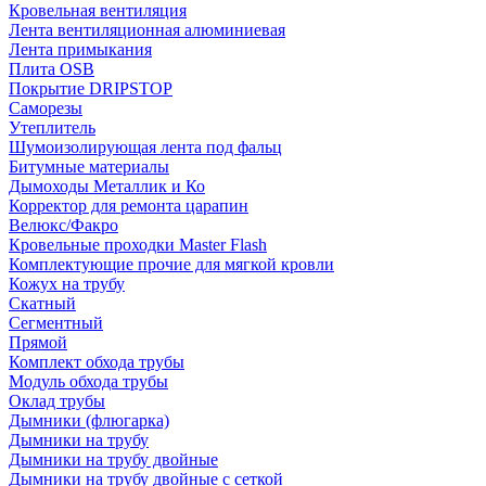
Кровельная вентиляция
Лента вентиляционная алюминиевая
Лента примыкания
Плита OSB
Покрытие DRIPSTOP
Саморезы
Утеплитель
Шумоизолирующая лента под фальц
Битумные материалы
Дымоходы Металлик и Ко
Корректор для ремонта царапин
Велюкс/Факро
Кровельные проходки Master Flash
Комплектующие прочие для мягкой кровли
Кожух на трубу
Скатный
Сегментный
Прямой
Комплект обхода трубы
Модуль обхода трубы
Оклад трубы
Дымники (флюгарка)
Дымники на трубу
Дымники на трубу двoйные
Дымники на трубу двoйные с сеткой