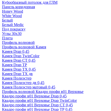
Кубообразный потолок для ГЛМ
Панель коридорная
Honey Wood
White Wood
Белый
Белый Medic
Под покраску
Углы 30х30
Плита
Профиль волновой
Профиль волновой Камея
Камея Drap 0,45
Камея Drap TwinColor
Камея Drap СТ 0,45
Камея Drap ТР
Камея Drap ТХ 0,45
Камея Drap ТХ дв
Камея Полиэстер
Камея Полиэстер дв 0,45
Камея Полиэстер матовый 0,45
Профиль волновой Квадро профи в01 Верховье
Квадро профи в01 Верховье Drap 0,45
Квадро профи в01 Верховье Drap TwinColor
Квадро профи в01 Верховье Drap СТ 0,45
Квадро профи в01 Верховье Drap ТР 0,45