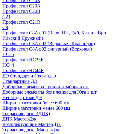
Профнастил С20R
Профнастил С20А
Профнастил С20В
C21
Профнастил С21R
C8
Профнастил С8A в01 (Верх, НН, Екб, Казань, Врн,
Ильский,Дружный)
Профнастил С8A в02 (Верховье , Краснодар)
Профнастил С8A в02 фигурный (Верховье)
HС35
Профнастил HC35R
НС44
Профнастил НС44R
ДЭ Стандарт и Нестандарт
Стандартные ДЭ
Доборные элементы кровли и забора в шт
Доборные элементы без пленки для Юга в шт
Нестандартные ДЭ
Ширина заготовки более 600 мм
Ширина заготовки менее 600 мм
Террасная доска (ДПК)
ДПК МастерДэк
Комплектующие МастерДэк
Террасная доска МастерДэк