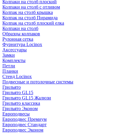
Колпаки на столб плоский
Колпаки на столб с отливом
Колпак на столб крышка
Колпак на столб Пирамида
Колпак на столб плоский елка
Колпаки на столб
Образцы колпаков
Рулонная сетка
Фурнитура Locinox
Аксессуары
Замки
Комплекты
Петли
Планки
Стенд Locinox
Подвесные и потолочные системы
Грильято
Грильято GL15
Грильято GL15 Жалюзи
Грильято классика
Грильято Эконом
Европодвесы
Европодвес Премиум
Европодвес Стандарт
Европодвес Эконом