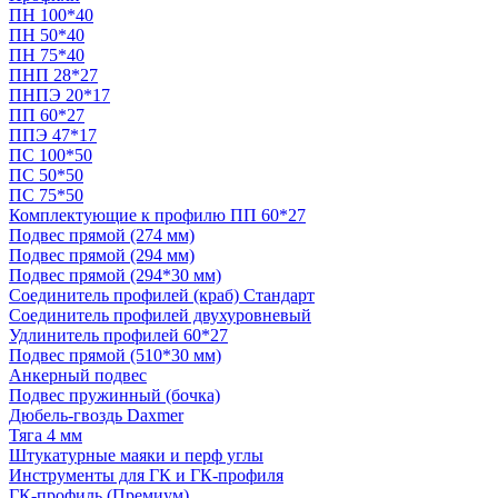
ПН 100*40
ПН 50*40
ПН 75*40
ПНП 28*27
ПНПЭ 20*17
ПП 60*27
ППЭ 47*17
ПС 100*50
ПС 50*50
ПС 75*50
Комплектующие к профилю ПП 60*27
Подвес прямой (274 мм)
Подвес прямой (294 мм)
Подвес прямой (294*30 мм)
Соединитель профилей (краб) Стандарт
Соединитель профилей двухуровневый
Удлинитель профилей 60*27
Подвес прямой (510*30 мм)
Анкерный подвес
Подвес пружинный (бочка)
Дюбель-гвоздь Daxmer
Тяга 4 мм
Штукатурные маяки и перф углы
Инструменты для ГК и ГК-профиля
ГК-профиль (Премиум)