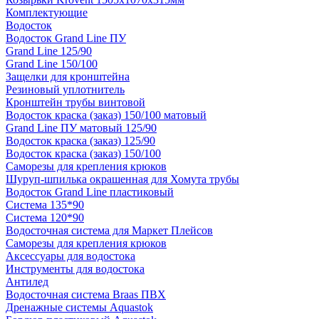
Комплектующие
Водосток
Водосток Grand Line ПУ
Grand Line 125/90
Grand Line 150/100
Защелки для кронштейна
Резиновый уплотнитель
Кронштейн трубы винтовой
Водосток краска (заказ) 150/100 матовый
Grand Line ПУ матовый 125/90
Водосток краска (заказ) 125/90
Водосток краска (заказ) 150/100
Саморезы для крепления крюков
Шуруп-шпилька окрашенная для Хомута трубы
Водосток Grand Line пластиковый
Система 135*90
Система 120*90
Водосточная система для Маркет Плейсов
Саморезы для крепления крюков
Аксессуары для водостока
Инструменты для водостока
Антилед
Водосточная система Braas ПВХ
Дренажные системы Aquastok