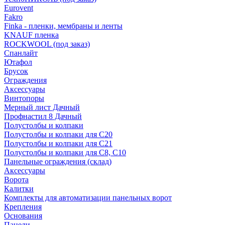
Eurovent
Fakro
Finka - пленки, мембраны и ленты
KNAUF пленка
ROCKWOOL (под заказ)
Спанлайт
Ютафол
Брусок
Ограждения
Аксессуары
Винтопоры
Мерный лист Дачный
Профнастил 8 Дачный
Полустолбы и колпаки
Полустолбы и колпаки для С20
Полустолбы и колпаки для С21
Полустолбы и колпаки для С8, С10
Панельные ограждения (склад)
Аксессуары
Ворота
Калитки
Комплекты для автоматизации панельных ворот
Крепления
Основания
Панели