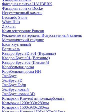
Фасадная плитка HAUBERK
Фасадная плитка Docke
Искусственный камень
Leonardo Stone
White Hills
Zikkurat
Комплектующие Ронсон
Рекламные материалы Искусственный камень
Металлический сайдинг
Блок-хаус новый
Вертикаль
Квадро Брус 3D в01 (Верховье)
Квадро Брус в01 (Верховье)
Квадро Брус в02 (Ильский)
Корабельная доска
Корабельная доска НН
ЭкоБрус
ЭкоБрус 3D
ЭкоБрус Гофр
ЭкоБрус новый
ЭкоБрус новый 3D
Козырьки Krovent из поликарбоната
Козырьки 1200х930х280мм
Козырьки 1500х930х280мм
Козырьки Krovent 1505х1070х315мм