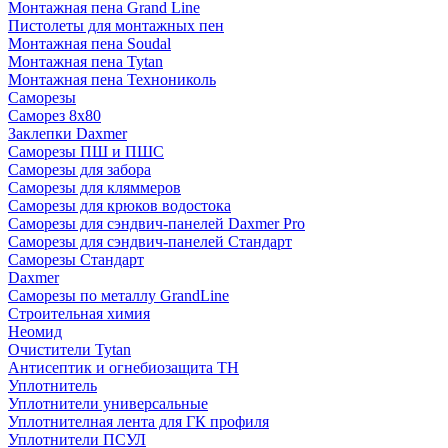
Монтажная пена Grand Linе
Пистолеты для монтажных пен
Монтажная пена Soudal
Монтажная пена Tytan
Монтажная пена Технониколь
Саморезы
Саморез 8х80
Заклепки Daxmer
Саморезы ПШ и ПШС
Саморезы для забора
Саморезы для кляммеров
Саморезы для крюков водостока
Саморезы для сэндвич-панелей Daxmer Pro
Саморезы для сэндвич-панелей Стандарт
Саморезы Стандарт
Daxmer
Саморезы по металлу GrandLine
Строительная химия
Неомид
Очистители Tytan
Антисептик и огнебиозащита ТН
Уплотнитель
Уплотнители универсальные
Уплотнителная лента для ГК профиля
Уплотнители ПСУЛ