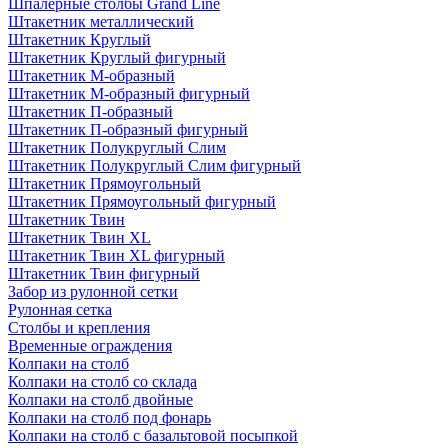
Шпалерные столбы Grand Line
Штакетник металлический
Штакетник Круглый
Штакетник Круглый фигурный
Штакетник М-образный
Штакетник М-образный фигурный
Штакетник П-образный
Штакетник П-образный фигурный
Штакетник Полукруглый Слим
Штакетник Полукруглый Слим фигурный
Штакетник Прямоугольный
Штакетник Прямоугольный фигурный
Штакетник Твин
Штакетник Твин XL
Штакетник Твин XL фигурный
Штакетник Твин фигурный
Забор из рулонной сетки
Рулонная сетка
Столбы и крепления
Временные ограждения
Колпаки на столб
Колпаки на столб со склада
Колпаки на столб двoйные
Колпаки на столб под фонарь
Колпаки на столб с базальтовой посыпкой