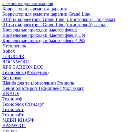
Саморезы для кляммеров
Корректор для ремонта царапин
Корректор для ремонта царапин Grand Line
Штрих-корректоры Grand Line (с кисточкой) - под заказ
Штрих-корректоры Grand Line (с кисточкой) - склад
Кровельные проходки (мастер флеш)
Кровельные проходки (мастер флеш) CN
Кровельные проходки (мастер флеш) РФ
Утеплитель
Isobox
LOGICPIR
ROCKWOOL
XPS CARBON ECO
Техноблок (Коммунар)
Белтермо
Шайба для теплоизоляции Рондоль
Пенополистирол Техноплекс (под заказ)
KNАUF
Технoруф
Техноблок Стандарт
Техновент
Технолайт
МДВП КНАУФ
BASWOOL
Hotrock