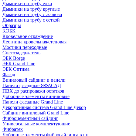
Дымники на трубу елка
Дымники на трубу круглые
Дымники на трубу с жалюзи
Дымники на трубу с сеткой
Образцы
3.ЭБК
Кровельное ограждение
Лестница кровельная/стеновая
Мостики переходные
Снегозадержатель
ЭБК Borge
ЭБК Grand Line
ЭБК Оптима
Фасад
Виниловый сайдинг и панели
Панели фасадные ЯФАСАД
ПВХ до распродажи остатков
Доборные элементы виниловые
Панели фасадные Grand Line
Декоративная система Grand Line Декор
Сайдинг виниловый Grand Line
Фиброцементный сайдинг
Универсальные комплектующие
Фибратек
Доборные элементы фибросайдинга в шт