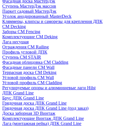
Фасадная доска МастерДэк
Ступень МастерДэк массив
Паркет садовый МастерДэк
Уголок анодированный MasterDeck
Кляммеры, клипсы и саморезы для крепления ДПК
CM Decking
Заборы CM Fencing
Комплектующие CM Deking
Лага несущая
Ограждения CM Railing
Профиль угловой ДПК
Ступень CM STAIR
Фасадная облицовка CM Cladding
Фасадные панели CM Wall
Террасная доска CM Deking
Угловой профиль CM Wall
Угловой профиль CM Cladding
Регулируемые опоры и алюминиевые лаги Hilst
ДПК Grand Line
Брус ДПК Grand Line
Грядочная доска ДПК Grand Line
Грядочная доска ДПК Grand Line (под заказ)
Доска заборная 3D Винтаж
Комплектующие Винтаж ДПК Grand Line
Лага (монтажная рейка) ДПК Grand Line