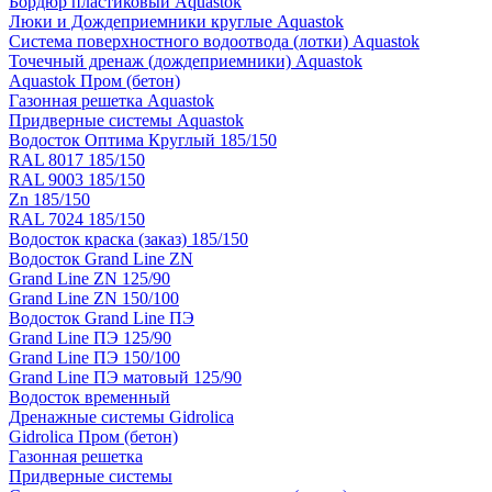
Бордюр пластиковый Aquastok
Люки и Дождеприемники круглые Aquastok
Система поверхностного водоотвода (лотки) Aquastok
Точечный дренаж (дождеприемники) Aquastok
Aquastok Пром (бетон)
Газонная решетка Aquastok
Придверные системы Aquastok
Водосток Оптима Круглый 185/150
RAL 8017 185/150
RAL 9003 185/150
Zn 185/150
RAL 7024 185/150
Водосток краска (заказ) 185/150
Водосток Grand Line ZN
Grand Line ZN 125/90
Grand Line ZN 150/100
Водосток Grand Line ПЭ
Grand Line ПЭ 125/90
Grand Line ПЭ 150/100
Grand Line ПЭ матовый 125/90
Водосток временный
Дренажные системы Gidrolica
Gidrolica Пром (бетон)
Газонная решетка
Придверные системы