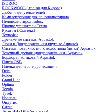
ISOROC
ROCKWOOL ( только для Кирова)
Дюбели для утеплителей
Комплектующие для пенополистирола
Пенополистирол Isobox
Прочие утеплители Техно
Русатом (Юматекс)
Технофас
Дренажные системы Aquastok
Люки и Дождеприемники круглые Aquastok
Система поверхностного водоотвода (лотки) Aquastok
Точечный дренаж (дождеприемники) Aquastok
Бордюр пластиковый Aquastok
Плита OSB
Пленка для парогидроизоляции
Delta
Folder
Grand Line
Optima
Tegola
Tyvek
Изоспан
Ондутис
Ситко
ТехноНИКОЛЬ (под заказ)