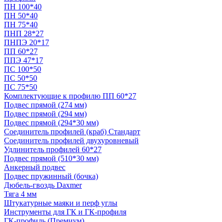
ПН 100*40
ПН 50*40
ПН 75*40
ПНП 28*27
ПНПЭ 20*17
ПП 60*27
ППЭ 47*17
ПС 100*50
ПС 50*50
ПС 75*50
Комплектующие к профилю ПП 60*27
Подвес прямой (274 мм)
Подвес прямой (294 мм)
Подвес прямой (294*30 мм)
Соединитель профилей (краб) Стандарт
Соединитель профилей двухуровневый
Удлинитель профилей 60*27
Подвес прямой (510*30 мм)
Анкерный подвес
Подвес пружинный (бочка)
Дюбель-гвоздь Daxmer
Тяга 4 мм
Штукатурные маяки и перф углы
Инструменты для ГК и ГК-профиля
ГК-профиль (Премиум)