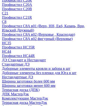
Профнастил С20R
Профнастил С20А
Профнастил С20В
C21
Профнастил С21R
C8
Профнастил С8A в01 (Верх, НН, Екб, Казань, Врн,
Ильский,Дружный)
Профнастил С8A в02 (Верховье , Краснодар)
Профнастил С8A в02 фигурный (Верховье)
HС35
Профнастил HC35R
НС44
Профнастил НС44R
ДЭ Стандарт и Нестандарт
Стандартные ДЭ
Доборные элементы кровли и забора в шт
Доборные элементы без пленки для Юга в шт
Нестандартные ДЭ
Ширина заготовки более 600 мм
Ширина заготовки менее 600 мм
Террасная доска (ДПК)
ДПК МастерДэк
Комплектующие МастерДэк
Террасная доска МастерДэк