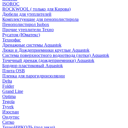
ISOROC
ROCKWOOL ( только для Кирова)
Дюбели для утеплителей
Комплектующие для пенополистирола
Пенополистирол Isobox
Прочие утеплители Техно
Русатом (Юматекс)
Технофас
Дренажные системы Aquastok
Люки и Дождеприемники круглые Aquastok
Система поверхностного водоотвода (лотки) Aquastok
Точечный дренаж (дождеприемники) Aquastok
Бордюр пластиковый Aquastok
Плита OSB
Пленка для парогидроизоляции
Delta
Folder
Grand Line
Optima
Tegola
Tyvek
Изоспан
Ондутис
Ситко
ТехноНИКОЛЬ (под заказ)