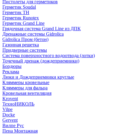
Пистолеты для герметиков
Герметик Soudal
Герметик ТН
Герметик Runotex
Герметик Grand Line
Грядочная система Grand Line из ДПК
Дренажные системы Gidrolica
Gidrolica Пром (бетон)
Газонная решетка
Придверные системы
Система поверхностного водоотвода (лотки)
Точечный дренаж (дождеприемники)
Бордюры
Рекламa
Люки и Дождеприемники круглые
Кляммеры кровельные
Кляммеры для фальца
Кровельная вентиляция
Krovent
ТехноНИКОЛЬ
Vilpe
Docke
Gervent
Вилпе Рус
Пена Монтажнaя