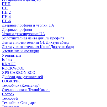
ПНП
ПП
ПН-2
ПН-4
ПН-6
Дверные профили и уголки UA
Дверные профили
Уголки фиксирующие UA
Уплотнителная лента для ГК профиля
Лента уплотнительная GL Дихтунгсбанд
Лента уплотнительная Knauf Дихтунгсбанд
Утепление и изоляция
Утеплитель
Isobox
KNAUF
ROCKWOOL
XPS CARBON ECO
Дюбели для утеплителей
LOGICPIR
Техноблок (Коммунар)
Стекловолокно ТехноНиколь
Hotrock
Технoруф
Техноблок Стандарт
Техновент