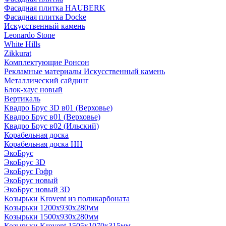
Фасадная плитка HAUBERK
Фасадная плитка Docke
Искусственный камень
Leonardo Stone
White Hills
Zikkurat
Комплектующие Ронсон
Рекламные материалы Искусственный камень
Металлический сайдинг
Блок-хаус новый
Вертикаль
Квадро Брус 3D в01 (Верховье)
Квадро Брус в01 (Верховье)
Квадро Брус в02 (Ильский)
Корабельная доска
Корабельная доска НН
ЭкоБрус
ЭкоБрус 3D
ЭкоБрус Гофр
ЭкоБрус новый
ЭкоБрус новый 3D
Козырьки Krovent из поликарбоната
Козырьки 1200х930х280мм
Козырьки 1500х930х280мм
Козырьки Krovent 1505х1070х315мм