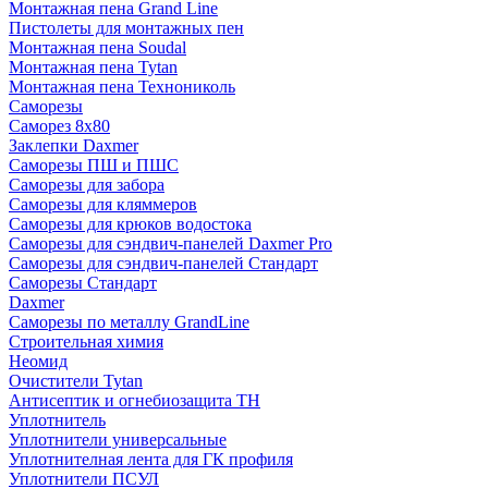
Монтажная пена Grand Linе
Пистолеты для монтажных пен
Монтажная пена Soudal
Монтажная пена Tytan
Монтажная пена Технониколь
Саморезы
Саморез 8х80
Заклепки Daxmer
Саморезы ПШ и ПШС
Саморезы для забора
Саморезы для кляммеров
Саморезы для крюков водостока
Саморезы для сэндвич-панелей Daxmer Pro
Саморезы для сэндвич-панелей Стандарт
Саморезы Стандарт
Daxmer
Саморезы по металлу GrandLine
Строительная химия
Неомид
Очистители Tytan
Антисептик и огнебиозащита ТН
Уплотнитель
Уплотнители универсальные
Уплотнителная лента для ГК профиля
Уплотнители ПСУЛ