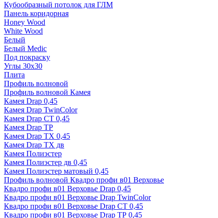
Кубообразный потолок для ГЛМ
Панель коридорная
Honey Wood
White Wood
Белый
Белый Medic
Под покраску
Углы 30х30
Плита
Профиль волновой
Профиль волновой Камея
Камея Drap 0,45
Камея Drap TwinColor
Камея Drap СТ 0,45
Камея Drap ТР
Камея Drap ТХ 0,45
Камея Drap ТХ дв
Камея Полиэстер
Камея Полиэстер дв 0,45
Камея Полиэстер матовый 0,45
Профиль волновой Квадро профи в01 Верховье
Квадро профи в01 Верховье Drap 0,45
Квадро профи в01 Верховье Drap TwinColor
Квадро профи в01 Верховье Drap СТ 0,45
Квадро профи в01 Верховье Drap ТР 0,45