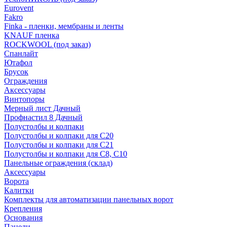
Eurovent
Fakro
Finka - пленки, мембраны и ленты
KNAUF пленка
ROCKWOOL (под заказ)
Спанлайт
Ютафол
Брусок
Ограждения
Аксессуары
Винтопоры
Мерный лист Дачный
Профнастил 8 Дачный
Полустолбы и колпаки
Полустолбы и колпаки для С20
Полустолбы и колпаки для С21
Полустолбы и колпаки для С8, С10
Панельные ограждения (склад)
Аксессуары
Ворота
Калитки
Комплекты для автоматизации панельных ворот
Крепления
Основания
Панели