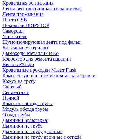
Кровельная вентиляция
Лента вентиляционная алюминиевая
Лента примыкания
Плита OSB
Покрытие DRIPSTOP
Саморезы
Утеплитель
Шумоизолирующая лента под фальц
Битумные материалы
Дымоходы Металлик и Ко
Корректор для ремонта царапин
Велюкс/Факро
Кровельные проходки Master Flash
Комплектующие прочие для мягкой кровли
Кожух на трубу
Скатный
Сегментный
Прямой
Комплект обхода трубы
Модуль обхода трубы
Оклад трубы
Дымники (флюгарка)
Дымники на трубу
Дымники на трубу двoйные
Дымники на трубу двoйные с сеткой