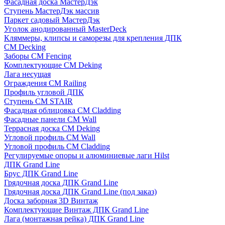
Фасадная доска МастерДэк
Ступень МастерДэк массив
Паркет садовый МастерДэк
Уголок анодированный MasterDeck
Кляммеры, клипсы и саморезы для крепления ДПК
CM Decking
Заборы CM Fencing
Комплектующие CM Deking
Лага несущая
Ограждения CM Railing
Профиль угловой ДПК
Ступень CM STAIR
Фасадная облицовка CM Cladding
Фасадные панели CM Wall
Террасная доска CM Deking
Угловой профиль CM Wall
Угловой профиль CM Cladding
Регулируемые опоры и алюминиевые лаги Hilst
ДПК Grand Line
Брус ДПК Grand Line
Грядочная доска ДПК Grand Line
Грядочная доска ДПК Grand Line (под заказ)
Доска заборная 3D Винтаж
Комплектующие Винтаж ДПК Grand Line
Лага (монтажная рейка) ДПК Grand Line