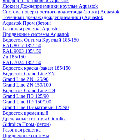
Бордюр пластиковый Aquastok
Люки и Дождеприемники круглые Aquastok
Система поверхностного водоотвода (лотки) Aquastok
Точечный дренаж (дождеприемники) Aquastok
Aquastok Пром (бетон)
Газонная решетка Aquastok
Придверные системы Aquastok
Водосток Оптима Круглый 185/150
RAL 8017 185/150
RAL 9003 185/150
Zn 185/150
RAL 7024 185/150
Водосток краска (заказ) 185/150
Водосток Grand Line ZN
Grand Line ZN 125/90
Grand Line ZN 150/100
Водосток Grand Line ПЭ
Grand Line ПЭ 125/90
Grand Line ПЭ 150/100
Grand Line ПЭ матовый 125/90
Водосток временный
Дренажные системы Gidrolica
Gidrolica Пром (бетон)
Газонная решетка
Придверные системы