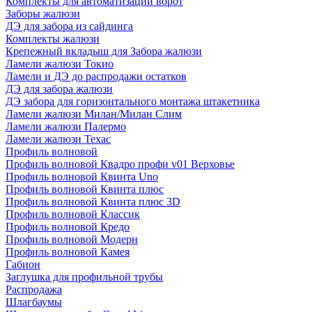
Комплекты для автоматизации ворот
Заборы жалюзи
ДЭ для забора из сайдинга
Комплекты жалюзи
Крепежный вкладыш для Забора жалюзи
Ламели жалюзи Токио
Ламели и ДЭ до распродажи остатков
ДЭ для забора жалюзи
ДЭ забора для горизонтального монтажа штакетника
Ламели жалюзи Милан/Милан Слим
Ламели жалюзи Палермо
Ламели жалюзи Техас
Профиль волновой
Профиль волновой Квадро профи v01 Верховье
Профиль волновой Квинта Uno
Профиль волновой Квинта плюс
Профиль волновой Квинта плюс 3D
Профиль волновой Классик
Профиль волновой Кредо
Профиль волновой Модерн
Профиль волновой Камея
Габион
Заглушка для профильной трубы
Распродажа
Шлагбаумы