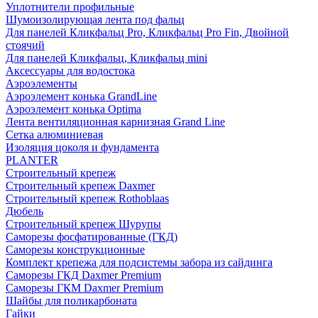
Уплотнители профильные
Шумоизолирующая лента под фальц
Для панелей Кликфальц Pro, Кликфальц Pro Fin, Двойной
стоячий
Для панелей Кликфальц, Кликфальц mini
Аксессуары для водостока
Аэроэлементы
Аэроэлемент конька GrandLine
Аэроэлемент конька Optima
Лента вентиляционная карнизная Grand Line
Сетка алюминиевая
Изоляция цоколя и фундамента
PLANTER
Строительный крепеж
Строительный крепеж Daxmer
Строительный крепеж Rothoblaas
Дюбель
Строительный крепеж Шурупы
Саморeзы фосфатированные (ГКД)
Саморезы конструкционные
Комплект крепежа для подсистемы забора из сайдинга
Саморезы ГКД Daxmer Premium
Саморезы ГКМ Daxmer Premium
Шайбы для поликарбоната
Гайки