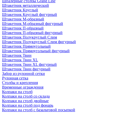
Шпалерные столбы Grand Line
Штакетник металлический
Штакетник Круглый
Штакетник Круглый фигурный
Штакетник М-образный
Штакетник М-образный фигурный
Штакетник П-образный
Штакетник П-образный фигурный
Штакетник Полукруглый Слим
Штакетник Полукруглый Слим фигурный
Штакетник Прямоугольный
Штакетник Прямоугольный фигурный
Штакетник Твин
Штакетник Твин XL
Штакетник Твин XL фигурный
Штакетник Твин фигурный
Забор из рулонной сетки
Рулонная сетка
Столбы и крепления
Временные ограждения
Колпаки на столб
Колпаки на столб со склада
Колпаки на столб двoйные
Колпаки на столб под фонарь
Колпаки на столб с базальтовой посыпкой