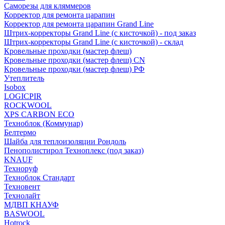
Саморезы для кляммеров
Корректор для ремонта царапин
Корректор для ремонта царапин Grand Line
Штрих-корректоры Grand Line (с кисточкой) - под заказ
Штрих-корректоры Grand Line (с кисточкой) - склад
Кровельные проходки (мастер флеш)
Кровельные проходки (мастер флеш) CN
Кровельные проходки (мастер флеш) РФ
Утеплитель
Isobox
LOGICPIR
ROCKWOOL
XPS CARBON ECO
Техноблок (Коммунар)
Белтермо
Шайба для теплоизоляции Рондоль
Пенополистирол Техноплекс (под заказ)
KNАUF
Технoруф
Техноблок Стандарт
Техновент
Технолайт
МДВП КНАУФ
BASWOOL
Hotrock