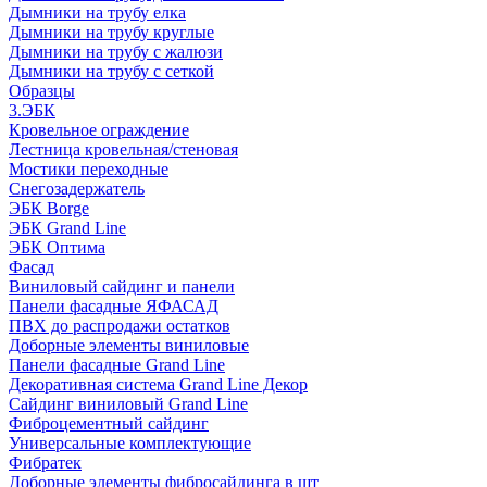
Дымники на трубу елка
Дымники на трубу круглые
Дымники на трубу с жалюзи
Дымники на трубу с сеткой
Образцы
3.ЭБК
Кровельное ограждение
Лестница кровельная/стеновая
Мостики переходные
Снегозадержатель
ЭБК Borge
ЭБК Grand Line
ЭБК Оптима
Фасад
Виниловый сайдинг и панели
Панели фасадные ЯФАСАД
ПВХ до распродажи остатков
Доборные элементы виниловые
Панели фасадные Grand Line
Декоративная система Grand Line Декор
Сайдинг виниловый Grand Line
Фиброцементный сайдинг
Универсальные комплектующие
Фибратек
Доборные элементы фибросайдинга в шт