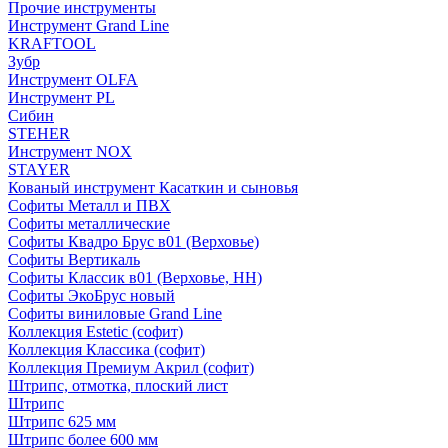
Прочие инструменты
Инструмент Grand Line
KRAFTOOL
Зубр
Инструмент OLFA
Инструмент PL
Сибин
STEHER
Инструмент NOX
STAYER
Кованый инструмент Касаткин и сыновья
Софиты Металл и ПВХ
Софиты металлические
Софиты Квадро Брус в01 (Верховье)
Софиты Вертикаль
Софиты Классик в01 (Верховье, НН)
Софиты ЭкоБрус новый
Софиты виниловые Grand Line
Коллекция Estetic (софит)
Коллекция Классика (софит)
Коллекция Премиум Акрил (софит)
Штрипс, отмотка, плоский лист
Штрипс
Штрипс 625 мм
Штрипс более 600 мм