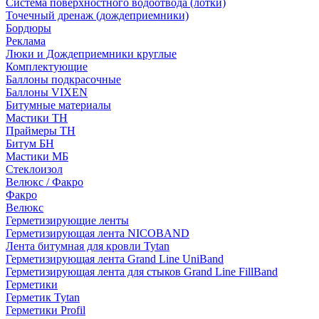
Система поверхностного водоотвода (лотки)
Точечный дренаж (дождеприемники)
Бордюры
Рекламa
Люки и Дождеприемники круглые
Комплектующие
Баллоны подкрасочные
Баллоны VIXEN
Битумные материалы
Мастики ТН
Праймеры ТН
Битум БН
Мастики МБ
Стеклоизол
Велюкс / Факро
Факро
Велюкс
Герметизирующие ленты
Герметизирующая лента NICOBAND
Лента битумная для кровли Tytan
Герметизирующая лента Grand Line UniBand
Герметизирующая лента для стыков Grand Line FillBand
Герметики
Герметик Tytan
Герметики Profil