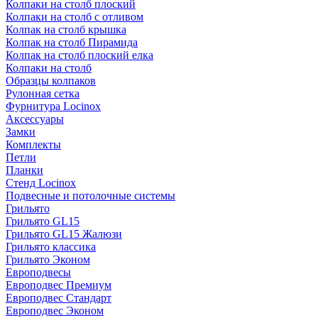
Колпаки на столб плоский
Колпаки на столб с отливом
Колпак на столб крышка
Колпак на столб Пирамида
Колпак на столб плоский елка
Колпаки на столб
Образцы колпаков
Рулонная сетка
Фурнитура Locinox
Аксессуары
Замки
Комплекты
Петли
Планки
Стенд Locinox
Подвесные и потолочные системы
Грильято
Грильято GL15
Грильято GL15 Жалюзи
Грильято классика
Грильято Эконом
Европодвесы
Европодвес Премиум
Европодвес Стандарт
Европодвес Эконом