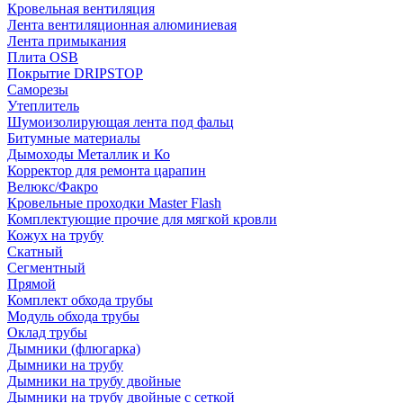
Кровельная вентиляция
Лента вентиляционная алюминиевая
Лента примыкания
Плита OSB
Покрытие DRIPSTOP
Саморезы
Утеплитель
Шумоизолирующая лента под фальц
Битумные материалы
Дымоходы Металлик и Ко
Корректор для ремонта царапин
Велюкс/Факро
Кровельные проходки Master Flash
Комплектующие прочие для мягкой кровли
Кожух на трубу
Скатный
Сегментный
Прямой
Комплект обхода трубы
Модуль обхода трубы
Оклад трубы
Дымники (флюгарка)
Дымники на трубу
Дымники на трубу двoйные
Дымники на трубу двoйные с сеткой