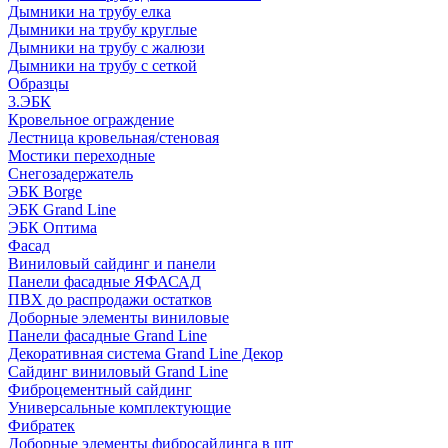
Дымники на трубу елка
Дымники на трубу круглые
Дымники на трубу с жалюзи
Дымники на трубу с сеткой
Образцы
3.ЭБК
Кровельное ограждение
Лестница кровельная/стеновая
Мостики переходные
Снегозадержатель
ЭБК Borge
ЭБК Grand Line
ЭБК Оптима
Фасад
Виниловый сайдинг и панели
Панели фасадные ЯФАСАД
ПВХ до распродажи остатков
Доборные элементы виниловые
Панели фасадные Grand Line
Декоративная система Grand Line Декор
Сайдинг виниловый Grand Line
Фиброцементный сайдинг
Универсальные комплектующие
Фибратек
Доборные элементы фибросайдинга в шт