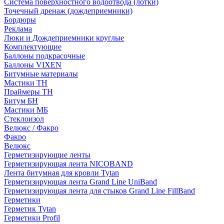
Система поверхностного водоотвода (лотки)
Точечный дренаж (дождеприемники)
Бордюры
Рекламa
Люки и Дождеприемники круглые
Комплектующие
Баллоны подкрасочные
Баллоны VIXEN
Битумные материалы
Мастики ТН
Праймеры ТН
Битум БН
Мастики МБ
Стеклоизол
Велюкс / Факро
Факро
Велюкс
Герметизирующие ленты
Герметизирующая лента NICOBAND
Лента битумная для кровли Tytan
Герметизирующая лента Grand Line UniBand
Герметизирующая лента для стыков Grand Line FillBand
Герметики
Герметик Tytan
Герметики Profil