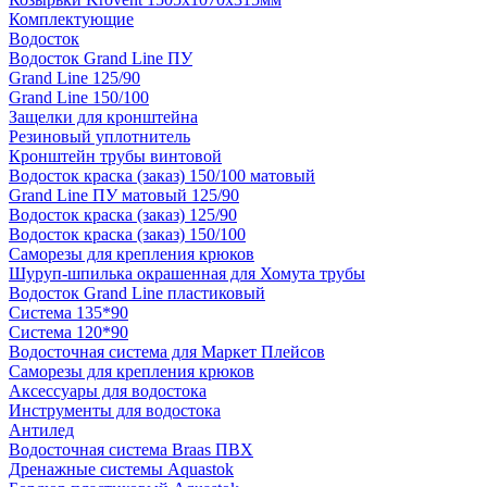
Комплектующие
Водосток
Водосток Grand Line ПУ
Grand Line 125/90
Grand Line 150/100
Защелки для кронштейна
Резиновый уплотнитель
Кронштейн трубы винтовой
Водосток краска (заказ) 150/100 матовый
Grand Line ПУ матовый 125/90
Водосток краска (заказ) 125/90
Водосток краска (заказ) 150/100
Саморезы для крепления крюков
Шуруп-шпилька окрашенная для Хомута трубы
Водосток Grand Line пластиковый
Система 135*90
Система 120*90
Водосточная система для Маркет Плейсов
Саморезы для крепления крюков
Аксессуары для водостока
Инструменты для водостока
Антилед
Водосточная система Braas ПВХ
Дренажные системы Aquastok