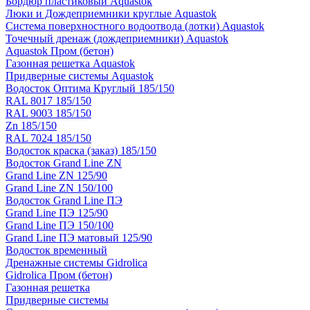
Бордюр пластиковый Aquastok
Люки и Дождеприемники круглые Aquastok
Система поверхностного водоотвода (лотки) Aquastok
Точечный дренаж (дождеприемники) Aquastok
Aquastok Пром (бетон)
Газонная решетка Aquastok
Придверные системы Aquastok
Водосток Оптима Круглый 185/150
RAL 8017 185/150
RAL 9003 185/150
Zn 185/150
RAL 7024 185/150
Водосток краска (заказ) 185/150
Водосток Grand Line ZN
Grand Line ZN 125/90
Grand Line ZN 150/100
Водосток Grand Line ПЭ
Grand Line ПЭ 125/90
Grand Line ПЭ 150/100
Grand Line ПЭ матовый 125/90
Водосток временный
Дренажные системы Gidrolica
Gidrolica Пром (бетон)
Газонная решетка
Придверные системы