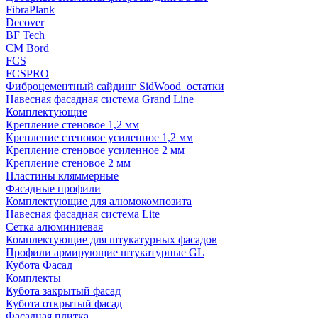
FibraPlank
Decover
BF Tech
CM Bord
FCS
FCSPRO
Фиброцементный сайдинг SidWood_остатки
Навесная фасадная система Grand Line
Комплектующие
Крепление стеновое 1,2 мм
Крепление стеновое усиленное 1,2 мм
Крепление стеновое усиленное 2 мм
Крепление стеновое 2 мм
Пластины кляммерные
Фасадные профили
Комплектующие для алюмокомпозита
Навесная фасадная система Lite
Сетка алюминиевая
Комплектующие для штукатурных фасадов
Профили армирующие штукатурные GL
Кубота Фасад
Комплекты
Кубота закрытый фасад
Кубота открытый фасад
Фасадная плитка