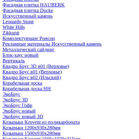
Фасадная плитка HAUBERK
Фасадная плитка Docke
Искусственный камень
Leonardo Stone
White Hills
Zikkurat
Комплектующие Ронсон
Рекламные материалы Искусственный камень
Металлический сайдинг
Блок-хаус новый
Вертикаль
Квадро Брус 3D в01 (Верховье)
Квадро Брус в01 (Верховье)
Квадро Брус в02 (Ильский)
Корабельная доска
Корабельная доска НН
ЭкоБрус
ЭкоБрус 3D
ЭкоБрус Гофр
ЭкоБрус новый
ЭкоБрус новый 3D
Козырьки Krovent из поликарбоната
Козырьки 1200х930х280мм
Козырьки 1500х930х280мм
Козырьки Krovent 1505х1070х315мм