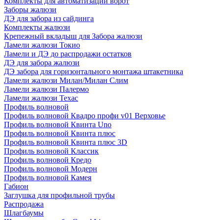
Комплекты для автоматизации ворот
Заборы жалюзи
ДЭ для забора из сайдинга
Комплекты жалюзи
Крепежный вкладыш для Забора жалюзи
Ламели жалюзи Токио
Ламели и ДЭ до распродажи остатков
ДЭ для забора жалюзи
ДЭ забора для горизонтального монтажа штакетника
Ламели жалюзи Милан/Милан Слим
Ламели жалюзи Палермо
Ламели жалюзи Техас
Профиль волновой
Профиль волновой Квадро профи v01 Верховье
Профиль волновой Квинта Uno
Профиль волновой Квинта плюс
Профиль волновой Квинта плюс 3D
Профиль волновой Классик
Профиль волновой Кредо
Профиль волновой Модерн
Профиль волновой Камея
Габион
Заглушка для профильной трубы
Распродажа
Шлагбаумы