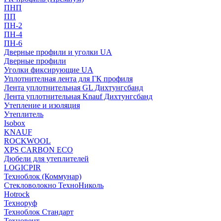
ПНП
ПП
ПН-2
ПН-4
ПН-6
Дверные профили и уголки UA
Дверные профили
Уголки фиксирующие UA
Уплотнителная лента для ГК профиля
Лента уплотнительная GL Дихтунгсбанд
Лента уплотнительная Knauf Дихтунгсбанд
Утепление и изоляция
Утеплитель
Isobox
KNAUF
ROCKWOOL
XPS CARBON ECO
Дюбели для утеплителей
LOGICPIR
Техноблок (Коммунар)
Стекловолокно ТехноНиколь
Hotrock
Технoруф
Техноблок Стандарт
Техновент