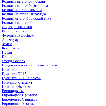
Колпаки на столб плоский
Колпаки на столб с отливом
Колпак на столб крышка
Колпак на столб Пирамида
Колпак на столб плоский елка
Колпаки на столб
Образцы колпаков
Рулонная сетка
Фурнитура Locinox
Аксессуары
Замки
Комплекты
Петли
Планки
Стенд Locinox
Подвесные и потолочные системы
Грильято
Грильято GL15
Грильято GL15 Жалюзи
Грильято классика
Грильято Эконом
Европодвесы
Европодвес Премиум
Европодвес Стандарт
Европодвес Эконом