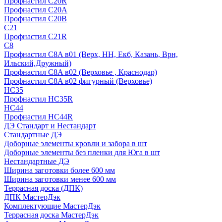
Профнастил С20R
Профнастил С20А
Профнастил С20В
C21
Профнастил С21R
C8
Профнастил С8A в01 (Верх, НН, Екб, Казань, Врн,
Ильский,Дружный)
Профнастил С8A в02 (Верховье , Краснодар)
Профнастил С8A в02 фигурный (Верховье)
HС35
Профнастил HC35R
НС44
Профнастил НС44R
ДЭ Стандарт и Нестандарт
Стандартные ДЭ
Доборные элементы кровли и забора в шт
Доборные элементы без пленки для Юга в шт
Нестандартные ДЭ
Ширина заготовки более 600 мм
Ширина заготовки менее 600 мм
Террасная доска (ДПК)
ДПК МастерДэк
Комплектующие МастерДэк
Террасная доска МастерДэк