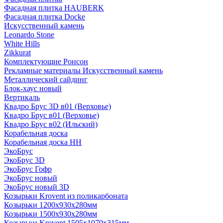
Фасадная плитка HAUBERK
Фасадная плитка Docke
Искусственный камень
Leonardo Stone
White Hills
Zikkurat
Комплектующие Ронсон
Рекламные материалы Искусственный камень
Металлический сайдинг
Блок-хаус новый
Вертикаль
Квадро Брус 3D в01 (Верховье)
Квадро Брус в01 (Верховье)
Квадро Брус в02 (Ильский)
Корабельная доска
Корабельная доска НН
ЭкоБрус
ЭкоБрус 3D
ЭкоБрус Гофр
ЭкоБрус новый
ЭкоБрус новый 3D
Козырьки Krovent из поликарбоната
Козырьки 1200х930х280мм
Козырьки 1500х930х280мм
Козырьки Krovent 1505х1070х315мм