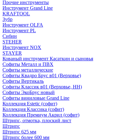
Прочие инструменты
Инструмент Grand Line
KRAFTOOL
Зубр
Инструмент OLFA
Инструмент PL
Сибин
STEHER
Инструмент NOX
STAYER
Кованый инструмент Касаткин и сыновья
Софиты Металл и ПВХ
Софиты металлические
Софиты Квадро Брус в01 (Верховье)
Софиты Вертикаль
Софиты Классик в01 (Верховье, НН)
Софиты ЭкоБрус новый
Софиты виниловые Grand Line
Коллекция Estetic (софит)
Коллекция Классика (софит)
Коллекция Премиум Акрил (софит)
Штрипс, отмотка, плоский лист
Штрипс
Штрипс 625 мм
Штрипс более 600 мм