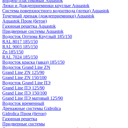
Бордюр пластиковый Aquastok
Люки и Дождеприемники круглые Aquastok
Система поверхностного водоотвода (лотки) Aquastok
Точечный дренаж (дождеприемники) Aquastok
Aquastok Пром (бетон)
Газонная решетка Aquastok
Придверные системы Aquastok
Водосток Оптима Круглый 185/150
RAL 8017 185/150
RAL 9003 185/150
Zn 185/150
RAL 7024 185/150
Водосток краска (заказ) 185/150
Водосток Grand Line ZN
Grand Line ZN 125/90
Grand Line ZN 150/100
Водосток Grand Line ПЭ
Grand Line ПЭ 125/90
Grand Line ПЭ 150/100
Grand Line ПЭ матовый 125/90
Водосток временный
Дренажные системы Gidrolica
Gidrolica Пром (бетон)
Газонная решетка
Придверные системы