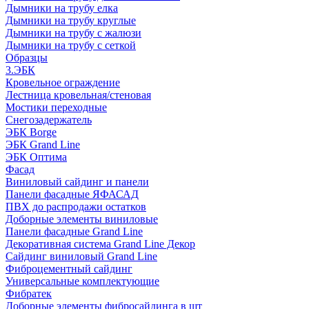
Дымники на трубу елка
Дымники на трубу круглые
Дымники на трубу с жалюзи
Дымники на трубу с сеткой
Образцы
3.ЭБК
Кровельное ограждение
Лестница кровельная/стеновая
Мостики переходные
Снегозадержатель
ЭБК Borge
ЭБК Grand Line
ЭБК Оптима
Фасад
Виниловый сайдинг и панели
Панели фасадные ЯФАСАД
ПВХ до распродажи остатков
Доборные элементы виниловые
Панели фасадные Grand Line
Декоративная система Grand Line Декор
Сайдинг виниловый Grand Line
Фиброцементный сайдинг
Универсальные комплектующие
Фибратек
Доборные элементы фибросайдинга в шт