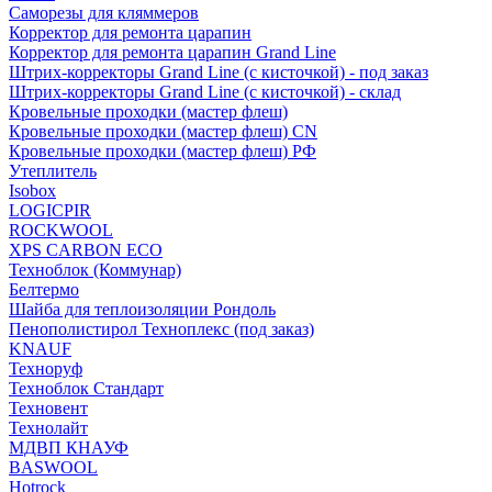
Саморезы для кляммеров
Корректор для ремонта царапин
Корректор для ремонта царапин Grand Line
Штрих-корректоры Grand Line (с кисточкой) - под заказ
Штрих-корректоры Grand Line (с кисточкой) - склад
Кровельные проходки (мастер флеш)
Кровельные проходки (мастер флеш) CN
Кровельные проходки (мастер флеш) РФ
Утеплитель
Isobox
LOGICPIR
ROCKWOOL
XPS CARBON ECO
Техноблок (Коммунар)
Белтермо
Шайба для теплоизоляции Рондоль
Пенополистирол Техноплекс (под заказ)
KNАUF
Технoруф
Техноблок Стандарт
Техновент
Технолайт
МДВП КНАУФ
BASWOOL
Hotrock