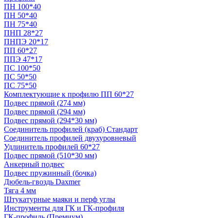
ПН 100*40
ПН 50*40
ПН 75*40
ПНП 28*27
ПНПЭ 20*17
ПП 60*27
ППЭ 47*17
ПС 100*50
ПС 50*50
ПС 75*50
Комплектующие к профилю ПП 60*27
Подвес прямой (274 мм)
Подвес прямой (294 мм)
Подвес прямой (294*30 мм)
Соединитель профилей (краб) Стандарт
Соединитель профилей двухуровневый
Удлинитель профилей 60*27
Подвес прямой (510*30 мм)
Анкерный подвес
Подвес пружинный (бочка)
Дюбель-гвоздь Daxmer
Тяга 4 мм
Штукатурные маяки и перф углы
Инструменты для ГК и ГК-профиля
ГК-профиль (Премиум)