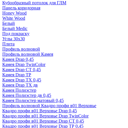
Кубообразный потолок для ГЛМ
Панель коридорная
Honey Wood
White Wood
Белый
Белый Medic
Под покраску
Углы 30х30
Плита
Профиль волновой
Профиль волновой Камея
Камея Drap 0,45
Камея Drap TwinColor
Камея Drap СТ 0,45
Камея Drap ТР
Камея Drap ТХ 0,45
Камея Drap ТХ дв
Камея Полиэстер
Камея Полиэстер дв 0,45
Камея Полиэстер матовый 0,45
Профиль волновой Квадро профи в01 Верховье
Квадро профи в01 Верховье Drap 0,45
Квадро профи в01 Верховье Drap TwinColor
Квадро профи в01 Верховье Drap СТ 0,45
Квадро профи в01 Верховье Drap ТР 0,45