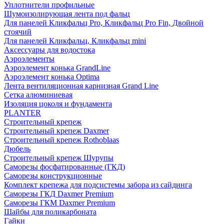
Уплотнители профильные
Шумоизолирующая лента под фальц
Для панелей Кликфальц Pro, Кликфальц Pro Fin, Двойной
стоячий
Для панелей Кликфальц, Кликфальц mini
Аксессуары для водостока
Аэроэлементы
Аэроэлемент конька GrandLine
Аэроэлемент конька Optima
Лента вентиляционная карнизная Grand Line
Сетка алюминиевая
Изоляция цоколя и фундамента
PLANTER
Строительный крепеж
Строительный крепеж Daxmer
Строительный крепеж Rothoblaas
Дюбель
Строительный крепеж Шурупы
Саморeзы фосфатированные (ГКД)
Саморезы конструкционные
Комплект крепежа для подсистемы забора из сайдинга
Саморезы ГКД Daxmer Premium
Саморезы ГКМ Daxmer Premium
Шайбы для поликарбоната
Гайки