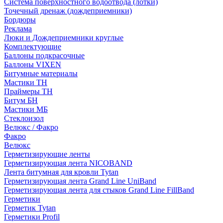
Система поверхностного водоотвода (лотки)
Точечный дренаж (дождеприемники)
Бордюры
Рекламa
Люки и Дождеприемники круглые
Комплектующие
Баллоны подкрасочные
Баллоны VIXEN
Битумные материалы
Мастики ТН
Праймеры ТН
Битум БН
Мастики МБ
Стеклоизол
Велюкс / Факро
Факро
Велюкс
Герметизирующие ленты
Герметизирующая лента NICOBAND
Лента битумная для кровли Tytan
Герметизирующая лента Grand Line UniBand
Герметизирующая лента для стыков Grand Line FillBand
Герметики
Герметик Tytan
Герметики Profil