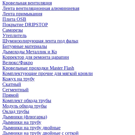
Кровельная вентиляция
Лента вентиляционная алюминиевая
Лента примыкания
Плита OSB
Покрытие DRIPSTOP
Саморезы
Утеплитель
Шумоизолирующая лента под фальц
Битумные материалы
Дымоходы Металлик и Ко
Корректор для ремонта царапин
Велюкс/Факро
Кровельные проходки Master Flash
Комплектующие прочие для мягкой кровли
Кожух на трубу
Скатный
Сегментный
Прямой
Комплект обхода трубы
Модуль обхода трубы
Оклад трубы
Дымники (флюгарка)
Дымники на трубу
Дымники на трубу двoйные
Дымники на трубу двoйные с сеткой