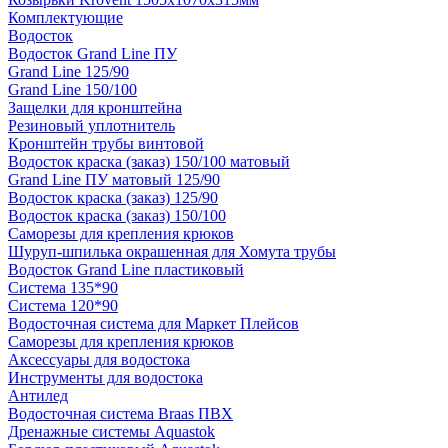
Комплектующие
Водосток
Водосток Grand Line ПУ
Grand Line 125/90
Grand Line 150/100
Защелки для кронштейна
Резиновый уплотнитель
Кронштейн трубы винтовой
Водосток краска (заказ) 150/100 матовый
Grand Line ПУ матовый 125/90
Водосток краска (заказ) 125/90
Водосток краска (заказ) 150/100
Саморезы для крепления крюков
Шуруп-шпилька окрашенная для Хомута трубы
Водосток Grand Line пластиковый
Система 135*90
Система 120*90
Водосточная система для Маркет Плейсов
Саморезы для крепления крюков
Аксессуары для водостока
Инструменты для водостока
Антилед
Водосточная система Braas ПВХ
Дренажные системы Aquastok