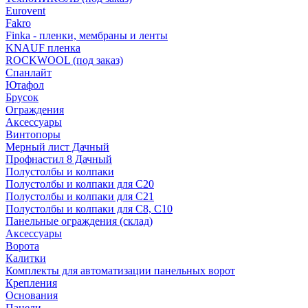
Eurovent
Fakro
Finka - пленки, мембраны и ленты
KNAUF пленка
ROCKWOOL (под заказ)
Спанлайт
Ютафол
Брусок
Ограждения
Аксессуары
Винтопоры
Мерный лист Дачный
Профнастил 8 Дачный
Полустолбы и колпаки
Полустолбы и колпаки для С20
Полустолбы и колпаки для С21
Полустолбы и колпаки для С8, С10
Панельные ограждения (склад)
Аксессуары
Ворота
Калитки
Комплекты для автоматизации панельных ворот
Крепления
Основания
Панели