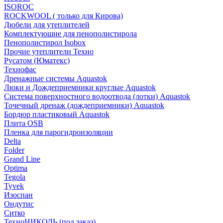
ISOROC
ROCKWOOL ( только для Кирова)
Дюбели для утеплителей
Комплектующие для пенополистирола
Пенополистирол Isobox
Прочие утеплители Техно
Русатом (Юматекс)
Технофас
Дренажные системы Aquastok
Люки и Дождеприемники круглые Aquastok
Система поверхностного водоотвода (лотки) Aquastok
Точечный дренаж (дождеприемники) Aquastok
Бордюр пластиковый Aquastok
Плита OSB
Пленка для парогидроизоляции
Delta
Folder
Grand Line
Optima
Tegola
Tyvek
Изоспан
Ондутис
Ситко
ТехноНИКОЛЬ (под заказ)