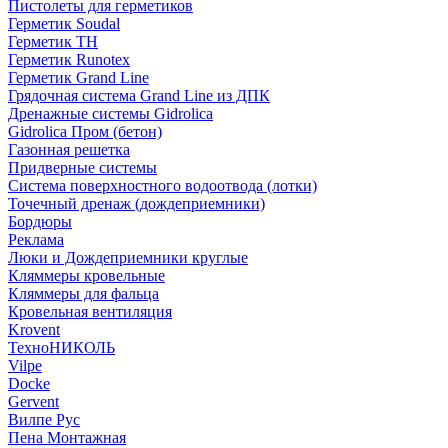
Пистолеты для герметиков
Герметик Soudal
Герметик ТН
Герметик Runotex
Герметик Grand Line
Грядочная система Grand Line из ДПК
Дренажные системы Gidrolica
Gidrolica Пром (бетон)
Газонная решетка
Придверные системы
Система поверхностного водоотвода (лотки)
Точечный дренаж (дождеприемники)
Бордюры
Рекламa
Люки и Дождеприемники круглые
Кляммеры кровельные
Кляммеры для фальца
Кровельная вентиляция
Krovent
ТехноНИКОЛЬ
Vilpe
Docke
Gervent
Вилпе Рус
Пена Монтажнaя