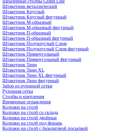
Шпалерные столбы Grand Line
Штакетник металлический
Штакетник Круглый
Штакетник Круглый фигурный
Штакетник М-образный
Штакетник М-образный фигурный
Штакетник П-образный
Штакетник П-образный фигурный
Штакетник Полукруглый Слим
Штакетник Полукруглый Слим фигурный
Штакетник Прямоугольный
Штакетник Прямоугольный фигурный
Штакетник Твин
Штакетник Твин XL
Штакетник Твин XL фигурный
Штакетник Твин фигурный
Забор из рулонной сетки
Рулонная сетка
Столбы и крепления
Временные ограждения
Колпаки на столб
Колпаки на столб со склада
Колпаки на столб двoйные
Колпаки на столб под фонарь
Колпаки на столб с базальтовой посыпкой