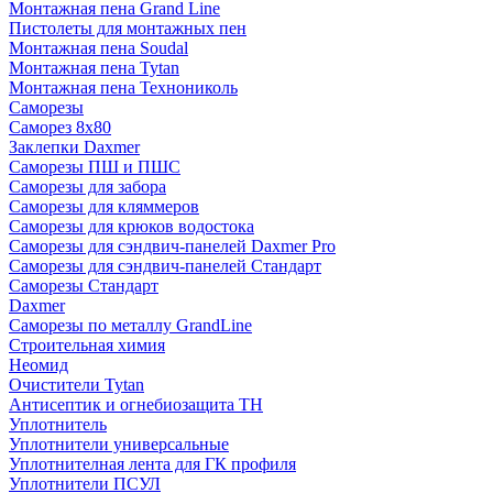
Монтажная пена Grand Linе
Пистолеты для монтажных пен
Монтажная пена Soudal
Монтажная пена Tytan
Монтажная пена Технониколь
Саморезы
Саморез 8х80
Заклепки Daxmer
Саморезы ПШ и ПШС
Саморезы для забора
Саморезы для кляммеров
Саморезы для крюков водостока
Саморезы для сэндвич-панелей Daxmer Pro
Саморезы для сэндвич-панелей Стандарт
Саморезы Стандарт
Daxmer
Саморезы по металлу GrandLine
Строительная химия
Неомид
Очистители Tytan
Антисептик и огнебиозащита ТН
Уплотнитель
Уплотнители универсальные
Уплотнителная лента для ГК профиля
Уплотнители ПСУЛ