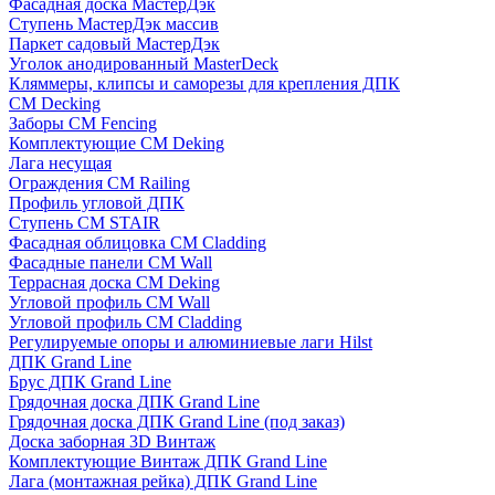
Фасадная доска МастерДэк
Ступень МастерДэк массив
Паркет садовый МастерДэк
Уголок анодированный MasterDeck
Кляммеры, клипсы и саморезы для крепления ДПК
CM Decking
Заборы CM Fencing
Комплектующие CM Deking
Лага несущая
Ограждения CM Railing
Профиль угловой ДПК
Ступень CM STAIR
Фасадная облицовка CM Cladding
Фасадные панели CM Wall
Террасная доска CM Deking
Угловой профиль CM Wall
Угловой профиль CM Cladding
Регулируемые опоры и алюминиевые лаги Hilst
ДПК Grand Line
Брус ДПК Grand Line
Грядочная доска ДПК Grand Line
Грядочная доска ДПК Grand Line (под заказ)
Доска заборная 3D Винтаж
Комплектующие Винтаж ДПК Grand Line
Лага (монтажная рейка) ДПК Grand Line