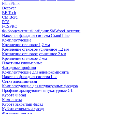
FibraPlank
Decover
BF Tech
CM Bord
FCS
FCSPRO
Фиброцементный сайдинг SidWood_остатки
Навесная фасадная система Grand Line
Комплектующие
Крепление стеновое 1,2 мм
Крепление стеновое усиленное 1,2 мм
Крепление стеновое усиленное 2 мм
Крепление стеновое 2 мм
Пластины кляммерные
Фасадные профили
Комплектующие для алюмокомпозита
Навесная фасадная система Lite
Сетка алюминиевая
Комплектующие для штукатурных фасадов
Профили армирующие штукатурные GL
Кубота Фасад
Комплекты
Кубота закрытый фасад
Кубота открытый фасад
Фасадная плитка