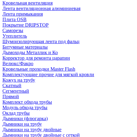
Кровельная вентиляция
Лента вентиляционная алюминиевая
Лента примыкания
Плита OSB
Покрытие DRIPSTOP
Саморезы
Утеплитель
Шумоизолирующая лента под фальц
Битумные материалы
Дымоходы Металлик и Ко
Корректор для ремонта царапин
Велюкс/Факро
Кровельные проходки Master Flash
Комплектующие прочие для мягкой кровли
Кожух на трубу
Скатный
Сегментный
Прямой
Комплект обхода трубы
Модуль обхода трубы
Оклад трубы
Дымники (флюгарка)
Дымники на трубу
Дымники на трубу двoйные
Дымники на трубу двoйные с сеткой