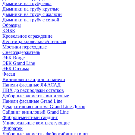
Дымники на трубу елка
Дымники на трубу круглые
Дымники на трубу с жалюзи
Дымники на трубу с сеткой
Образцы
3.ЭБК
Кровельное ограждение
Лестница кровельная/стеновая
Мостики переходные
Снегозадержатель
ЭБК Borge
ЭБК Grand Line
ЭБК Оптима
Фасад
Виниловый сайдинг и панели
Панели фасадные ЯФАСАД
ПВХ до распродажи остатков
Доборные элементы виниловые
Панели фасадные Grand Line
Декоративная система Grand Line Декор
Сайдинг виниловый Grand Line
Фиброцементный сайдинг
Универсальные комплектующие
Фибратек
Доборные элементы фибросайдинга в шт