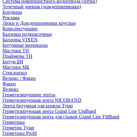
Система поверхностного водоотвода (лотки)
Точечный дренаж (дождеприемники)
Бордюры
Рекламa
Люки и Дождеприемники круглые
Комплектующие
Баллоны подкрасочные
Баллоны VIXEN
Битумные материалы
Мастики ТН
Праймеры ТН
Битум БН
Мастики МБ
Стеклоизол
Велюкс / Факро
Факро
Велюкс
Герметизирующие ленты
Герметизирующая лента NICOBAND
Лента битумная для кровли Tytan
Герметизирующая лента Grand Line UniBand
Герметизирующая лента для стыков Grand Line FillBand
Герметики
Герметик Tytan
Герметики Profil