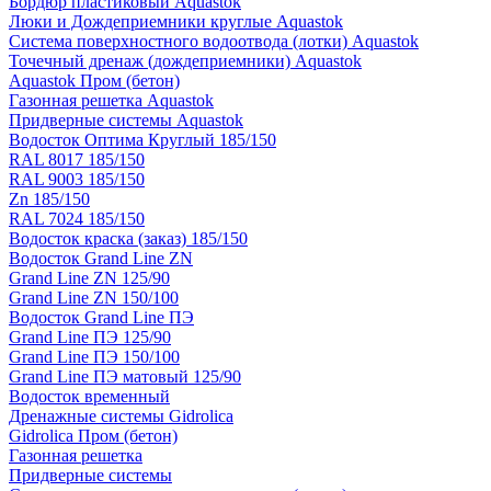
Бордюр пластиковый Aquastok
Люки и Дождеприемники круглые Aquastok
Система поверхностного водоотвода (лотки) Aquastok
Точечный дренаж (дождеприемники) Aquastok
Aquastok Пром (бетон)
Газонная решетка Aquastok
Придверные системы Aquastok
Водосток Оптима Круглый 185/150
RAL 8017 185/150
RAL 9003 185/150
Zn 185/150
RAL 7024 185/150
Водосток краска (заказ) 185/150
Водосток Grand Line ZN
Grand Line ZN 125/90
Grand Line ZN 150/100
Водосток Grand Line ПЭ
Grand Line ПЭ 125/90
Grand Line ПЭ 150/100
Grand Line ПЭ матовый 125/90
Водосток временный
Дренажные системы Gidrolica
Gidrolica Пром (бетон)
Газонная решетка
Придверные системы