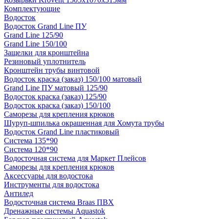
Комплектующие
Водосток
Водосток Grand Line ПУ
Grand Line 125/90
Grand Line 150/100
Защелки для кронштейна
Резиновый уплотнитель
Кронштейн трубы винтовой
Водосток краска (заказ) 150/100 матовый
Grand Line ПУ матовый 125/90
Водосток краска (заказ) 125/90
Водосток краска (заказ) 150/100
Саморезы для крепления крюков
Шуруп-шпилька окрашенная для Хомута трубы
Водосток Grand Line пластиковый
Система 135*90
Система 120*90
Водосточная система для Маркет Плейсов
Саморезы для крепления крюков
Аксессуары для водостока
Инструменты для водостока
Антилед
Водосточная система Braas ПВХ
Дренажные системы Aquastok