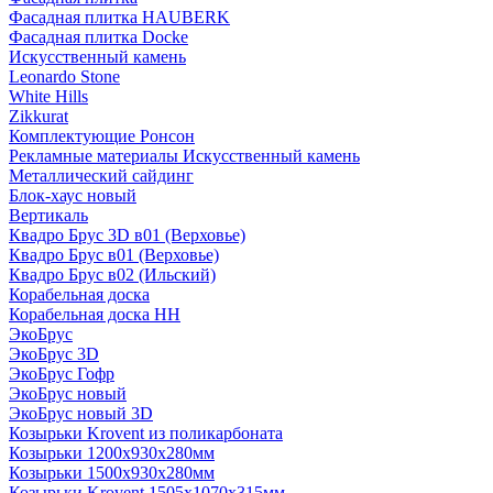
Фасадная плитка HAUBERK
Фасадная плитка Docke
Искусственный камень
Leonardo Stone
White Hills
Zikkurat
Комплектующие Ронсон
Рекламные материалы Искусственный камень
Металлический сайдинг
Блок-хаус новый
Вертикаль
Квадро Брус 3D в01 (Верховье)
Квадро Брус в01 (Верховье)
Квадро Брус в02 (Ильский)
Корабельная доска
Корабельная доска НН
ЭкоБрус
ЭкоБрус 3D
ЭкоБрус Гофр
ЭкоБрус новый
ЭкоБрус новый 3D
Козырьки Krovent из поликарбоната
Козырьки 1200х930х280мм
Козырьки 1500х930х280мм
Козырьки Krovent 1505х1070х315мм