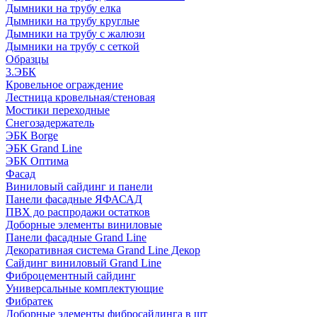
Дымники на трубу елка
Дымники на трубу круглые
Дымники на трубу с жалюзи
Дымники на трубу с сеткой
Образцы
3.ЭБК
Кровельное ограждение
Лестница кровельная/стеновая
Мостики переходные
Снегозадержатель
ЭБК Borge
ЭБК Grand Line
ЭБК Оптима
Фасад
Виниловый сайдинг и панели
Панели фасадные ЯФАСАД
ПВХ до распродажи остатков
Доборные элементы виниловые
Панели фасадные Grand Line
Декоративная система Grand Line Декор
Сайдинг виниловый Grand Line
Фиброцементный сайдинг
Универсальные комплектующие
Фибратек
Доборные элементы фибросайдинга в шт