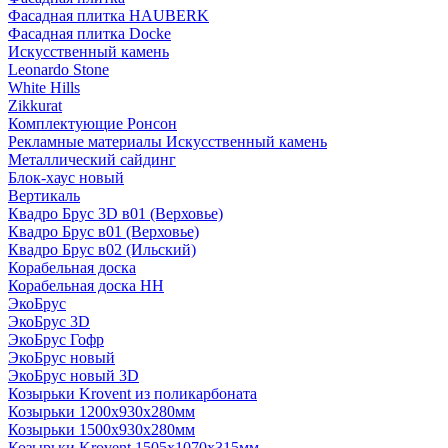
Фасадная плитка HAUBERK
Фасадная плитка Docke
Искусственный камень
Leonardo Stone
White Hills
Zikkurat
Комплектующие Ронсон
Рекламные материалы Искусственный камень
Металлический сайдинг
Блок-хаус новый
Вертикаль
Квадро Брус 3D в01 (Верховье)
Квадро Брус в01 (Верховье)
Квадро Брус в02 (Ильский)
Корабельная доска
Корабельная доска НН
ЭкоБрус
ЭкоБрус 3D
ЭкоБрус Гофр
ЭкоБрус новый
ЭкоБрус новый 3D
Козырьки Krovent из поликарбоната
Козырьки 1200х930х280мм
Козырьки 1500х930х280мм
Козырьки Krovent 1505х1070х315мм