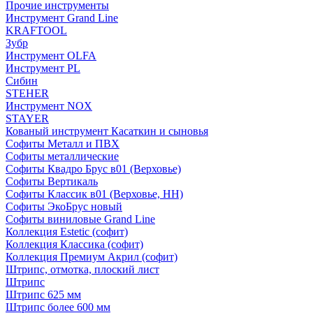
Прочие инструменты
Инструмент Grand Line
KRAFTOOL
Зубр
Инструмент OLFA
Инструмент PL
Сибин
STEHER
Инструмент NOX
STAYER
Кованый инструмент Касаткин и сыновья
Софиты Металл и ПВХ
Софиты металлические
Софиты Квадро Брус в01 (Верховье)
Софиты Вертикаль
Софиты Классик в01 (Верховье, НН)
Софиты ЭкоБрус новый
Софиты виниловые Grand Line
Коллекция Estetic (софит)
Коллекция Классика (софит)
Коллекция Премиум Акрил (софит)
Штрипс, отмотка, плоский лист
Штрипс
Штрипс 625 мм
Штрипс более 600 мм