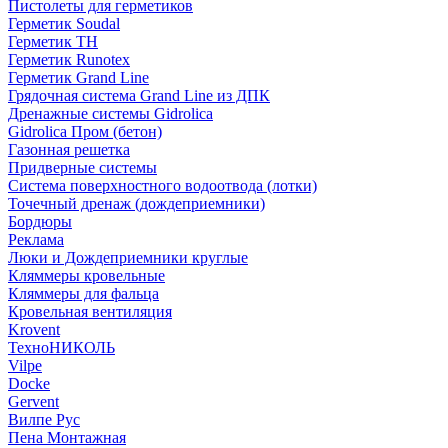
Пистолеты для герметиков
Герметик Soudal
Герметик ТН
Герметик Runotex
Герметик Grand Line
Грядочная система Grand Line из ДПК
Дренажные системы Gidrolica
Gidrolica Пром (бетон)
Газонная решетка
Придверные системы
Система поверхностного водоотвода (лотки)
Точечный дренаж (дождеприемники)
Бордюры
Рекламa
Люки и Дождеприемники круглые
Кляммеры кровельные
Кляммеры для фальца
Кровельная вентиляция
Krovent
ТехноНИКОЛЬ
Vilpe
Docke
Gervent
Вилпе Рус
Пена Монтажнaя