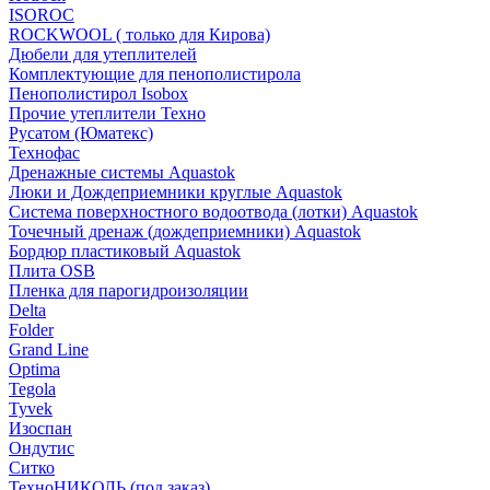
ISOROC
ROCKWOOL ( только для Кирова)
Дюбели для утеплителей
Комплектующие для пенополистирола
Пенополистирол Isobox
Прочие утеплители Техно
Русатом (Юматекс)
Технофас
Дренажные системы Aquastok
Люки и Дождеприемники круглые Aquastok
Система поверхностного водоотвода (лотки) Aquastok
Точечный дренаж (дождеприемники) Aquastok
Бордюр пластиковый Aquastok
Плита OSB
Пленка для парогидроизоляции
Delta
Folder
Grand Line
Optima
Tegola
Tyvek
Изоспан
Ондутис
Ситко
ТехноНИКОЛЬ (под заказ)