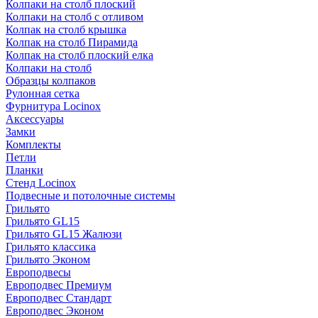
Колпаки на столб плоский
Колпаки на столб с отливом
Колпак на столб крышка
Колпак на столб Пирамида
Колпак на столб плоский елка
Колпаки на столб
Образцы колпаков
Рулонная сетка
Фурнитура Locinox
Аксессуары
Замки
Комплекты
Петли
Планки
Стенд Locinox
Подвесные и потолочные системы
Грильято
Грильято GL15
Грильято GL15 Жалюзи
Грильято классика
Грильято Эконом
Европодвесы
Европодвес Премиум
Европодвес Стандарт
Европодвес Эконом