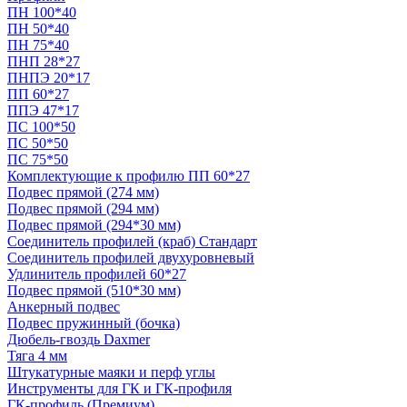
ПН 100*40
ПН 50*40
ПН 75*40
ПНП 28*27
ПНПЭ 20*17
ПП 60*27
ППЭ 47*17
ПС 100*50
ПС 50*50
ПС 75*50
Комплектующие к профилю ПП 60*27
Подвес прямой (274 мм)
Подвес прямой (294 мм)
Подвес прямой (294*30 мм)
Соединитель профилей (краб) Стандарт
Соединитель профилей двухуровневый
Удлинитель профилей 60*27
Подвес прямой (510*30 мм)
Анкерный подвес
Подвес пружинный (бочка)
Дюбель-гвоздь Daxmer
Тяга 4 мм
Штукатурные маяки и перф углы
Инструменты для ГК и ГК-профиля
ГК-профиль (Премиум)