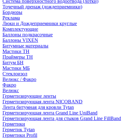
Система поверхностного водоотвода (лотки)
Точечный дренаж (дождеприемники)
Бордюры
Рекламa
Люки и Дождеприемники круглые
Комплектующие
Баллоны подкрасочные
Баллоны VIXEN
Битумные материалы
Мастики ТН
Праймеры ТН
Битум БН
Мастики МБ
Стеклоизол
Велюкс / Факро
Факро
Велюкс
Герметизирующие ленты
Герметизирующая лента NICOBAND
Лента битумная для кровли Tytan
Герметизирующая лента Grand Line UniBand
Герметизирующая лента для стыков Grand Line FillBand
Герметики
Герметик Tytan
Герметики Profil