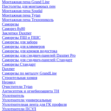
Монтажная пена Grand Linе
Пистолеты для монтажных пен
Монтажная пена Soudal
Монтажная пена Tytan
Монтажная пена Технониколь
Саморезы
Саморез 8х80
Заклепки Daxmer
Саморезы ПШ и ПШС
Саморезы для забора
Саморезы для кляммеров
Саморезы для крюков водостока
Саморезы для сэндвич-панелей Daxmer Pro
Саморезы для сэндвич-панелей Стандарт
Саморезы Стандарт
Daxmer
Саморезы по металлу GrandLine
Строительная химия
Неомид
Очистители Tytan
Антисептик и огнебиозащита ТН
Уплотнитель
Уплотнители универсальные
Уплотнителная лента для ГК профиля
Уплотнители ПСУЛ