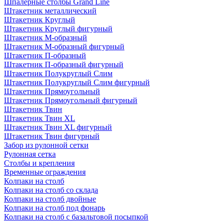
Шпалерные столбы Grand Line
Штакетник металлический
Штакетник Круглый
Штакетник Круглый фигурный
Штакетник М-образный
Штакетник М-образный фигурный
Штакетник П-образный
Штакетник П-образный фигурный
Штакетник Полукруглый Слим
Штакетник Полукруглый Слим фигурный
Штакетник Прямоугольный
Штакетник Прямоугольный фигурный
Штакетник Твин
Штакетник Твин XL
Штакетник Твин XL фигурный
Штакетник Твин фигурный
Забор из рулонной сетки
Рулонная сетка
Столбы и крепления
Временные ограждения
Колпаки на столб
Колпаки на столб со склада
Колпаки на столб двoйные
Колпаки на столб под фонарь
Колпаки на столб с базальтовой посыпкой