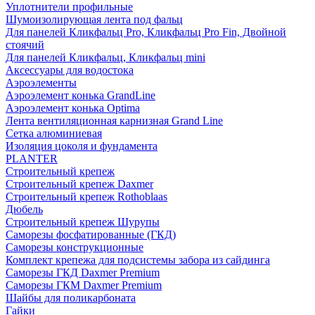
Уплотнители профильные
Шумоизолирующая лента под фальц
Для панелей Кликфальц Pro, Кликфальц Pro Fin, Двойной
стоячий
Для панелей Кликфальц, Кликфальц mini
Аксессуары для водостока
Аэроэлементы
Аэроэлемент конька GrandLine
Аэроэлемент конька Optima
Лента вентиляционная карнизная Grand Line
Сетка алюминиевая
Изоляция цоколя и фундамента
PLANTER
Строительный крепеж
Строительный крепеж Daxmer
Строительный крепеж Rothoblaas
Дюбель
Строительный крепеж Шурупы
Саморeзы фосфатированные (ГКД)
Саморезы конструкционные
Комплект крепежа для подсистемы забора из сайдинга
Саморезы ГКД Daxmer Premium
Саморезы ГКМ Daxmer Premium
Шайбы для поликарбоната
Гайки