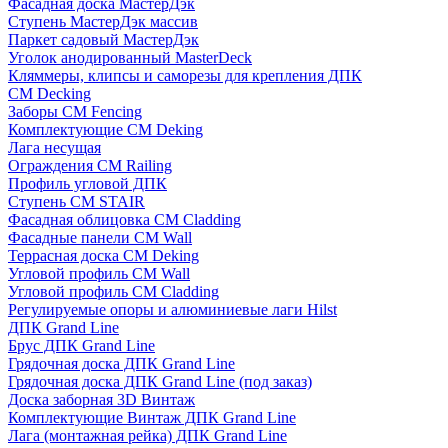
Фасадная доска МастерДэк
Ступень МастерДэк массив
Паркет садовый МастерДэк
Уголок анодированный MasterDeck
Кляммеры, клипсы и саморезы для крепления ДПК
CM Decking
Заборы CM Fencing
Комплектующие CM Deking
Лага несущая
Ограждения CM Railing
Профиль угловой ДПК
Ступень CM STAIR
Фасадная облицовка CM Cladding
Фасадные панели CM Wall
Террасная доска CM Deking
Угловой профиль CM Wall
Угловой профиль CM Cladding
Регулируемые опоры и алюминиевые лаги Hilst
ДПК Grand Line
Брус ДПК Grand Line
Грядочная доска ДПК Grand Line
Грядочная доска ДПК Grand Line (под заказ)
Доска заборная 3D Винтаж
Комплектующие Винтаж ДПК Grand Line
Лага (монтажная рейка) ДПК Grand Line