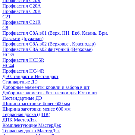
Профнастил С20R
Профнастил С20А
Профнастил С20В
C21
Профнастил С21R
C8
Профнастил С8A в01 (Верх, НН, Екб, Казань, Врн,
Ильский,Дружный)
Профнастил С8A в02 (Верховье , Краснодар)
Профнастил С8A в02 фигурный (Верховье)
HС35
Профнастил HC35R
НС44
Профнастил НС44R
ДЭ Стандарт и Нестандарт
Стандартные ДЭ
Доборные элементы кровли и забора в шт
Доборные элементы без пленки для Юга в шт
Нестандартные ДЭ
Ширина заготовки более 600 мм
Ширина заготовки менее 600 мм
Террасная доска (ДПК)
ДПК МастерДэк
Комплектующие МастерДэк
Террасная доска МастерДэк