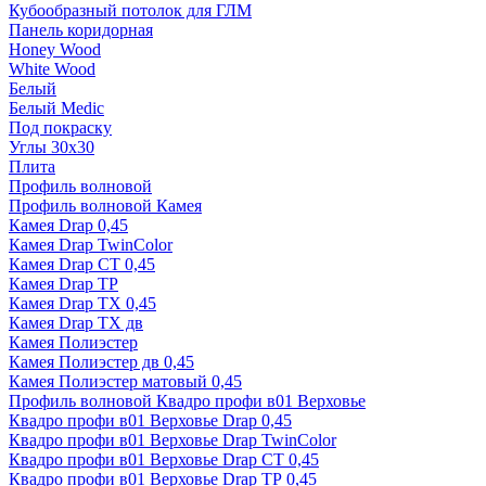
Кубообразный потолок для ГЛМ
Панель коридорная
Honey Wood
White Wood
Белый
Белый Medic
Под покраску
Углы 30х30
Плита
Профиль волновой
Профиль волновой Камея
Камея Drap 0,45
Камея Drap TwinColor
Камея Drap СТ 0,45
Камея Drap ТР
Камея Drap ТХ 0,45
Камея Drap ТХ дв
Камея Полиэстер
Камея Полиэстер дв 0,45
Камея Полиэстер матовый 0,45
Профиль волновой Квадро профи в01 Верховье
Квадро профи в01 Верховье Drap 0,45
Квадро профи в01 Верховье Drap TwinColor
Квадро профи в01 Верховье Drap СТ 0,45
Квадро профи в01 Верховье Drap ТР 0,45