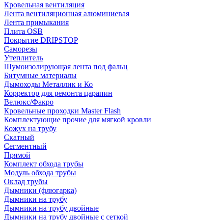
Кровельная вентиляция
Лента вентиляционная алюминиевая
Лента примыкания
Плита OSB
Покрытие DRIPSTOP
Саморезы
Утеплитель
Шумоизолирующая лента под фальц
Битумные материалы
Дымоходы Металлик и Ко
Корректор для ремонта царапин
Велюкс/Факро
Кровельные проходки Master Flash
Комплектующие прочие для мягкой кровли
Кожух на трубу
Скатный
Сегментный
Прямой
Комплект обхода трубы
Модуль обхода трубы
Оклад трубы
Дымники (флюгарка)
Дымники на трубу
Дымники на трубу двoйные
Дымники на трубу двoйные с сеткой