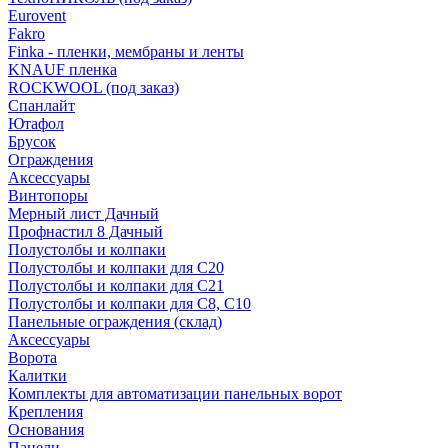
Eurovent
Fakro
Finka - пленки, мембраны и ленты
KNAUF пленка
ROCKWOOL (под заказ)
Спанлайт
Ютафол
Брусок
Ограждения
Аксессуары
Винтопоры
Мерный лист Дачный
Профнастил 8 Дачный
Полустолбы и колпаки
Полустолбы и колпаки для С20
Полустолбы и колпаки для С21
Полустолбы и колпаки для С8, С10
Панельные ограждения (склад)
Аксессуары
Ворота
Калитки
Комплекты для автоматизации панельных ворот
Крепления
Основания
Панели