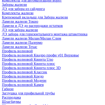
Комплекты для автоматизации ворот
Заборы жалюзи
ДЭ для забора из сайдинга
Комплекты жалюзи
Крепежный вкладыш для Забора жалюзи
Ламели жалюзи Токио
Ламели и ДЭ до распродажи остатков
ДЭ для забора жалюзи
ДЭ забора для горизонтального монтажа штакетника
Ламели жалюзи Милан/Милан Слим
Ламели жалюзи Палермо
Ламели жалюзи Техас
Профиль волновой
Профиль волновой Квадро профи v01 Верховье
Профиль волновой Квинта Uno
Профиль волновой Квинта плюс
Профиль волновой Квинта плюс 3D
Профиль волновой Классик
Профиль волновой Кредо
Профиль волновой Модерн
Профиль волновой Камея
Габион
Заглушка для профильной трубы
Распродажа
Шлагбаумы