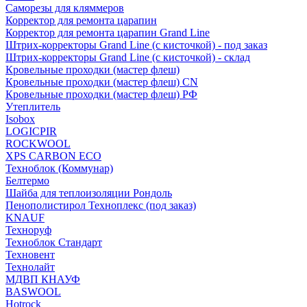
Саморезы для кляммеров
Корректор для ремонта царапин
Корректор для ремонта царапин Grand Line
Штрих-корректоры Grand Line (с кисточкой) - под заказ
Штрих-корректоры Grand Line (с кисточкой) - склад
Кровельные проходки (мастер флеш)
Кровельные проходки (мастер флеш) CN
Кровельные проходки (мастер флеш) РФ
Утеплитель
Isobox
LOGICPIR
ROCKWOOL
XPS CARBON ECO
Техноблок (Коммунар)
Белтермо
Шайба для теплоизоляции Рондоль
Пенополистирол Техноплекс (под заказ)
KNАUF
Технoруф
Техноблок Стандарт
Техновент
Технолайт
МДВП КНАУФ
BASWOOL
Hotrock