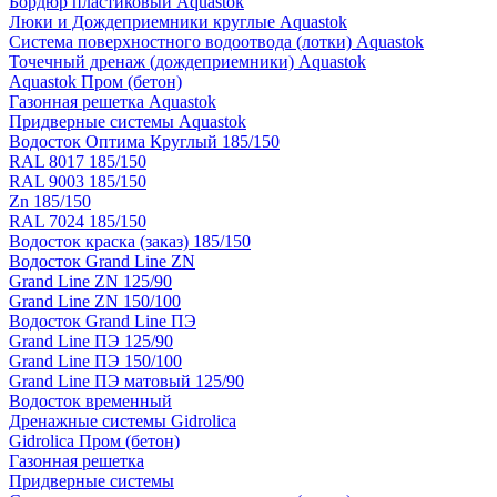
Бордюр пластиковый Aquastok
Люки и Дождеприемники круглые Aquastok
Система поверхностного водоотвода (лотки) Aquastok
Точечный дренаж (дождеприемники) Aquastok
Aquastok Пром (бетон)
Газонная решетка Aquastok
Придверные системы Aquastok
Водосток Оптима Круглый 185/150
RAL 8017 185/150
RAL 9003 185/150
Zn 185/150
RAL 7024 185/150
Водосток краска (заказ) 185/150
Водосток Grand Line ZN
Grand Line ZN 125/90
Grand Line ZN 150/100
Водосток Grand Line ПЭ
Grand Line ПЭ 125/90
Grand Line ПЭ 150/100
Grand Line ПЭ матовый 125/90
Водосток временный
Дренажные системы Gidrolica
Gidrolica Пром (бетон)
Газонная решетка
Придверные системы