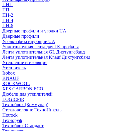
ПНП
ПП
ПН-2
ПН-4
ПН-6
Дверные профили и уголки UA
Дверные профили
Уголки фиксирующие UA
Уплотнителная лента для ГК профиля
Лента уплотнительная GL Дихтунгсбанд
Лента уплотнительная Knauf Дихтунгсбанд
Утепление и изоляция
Утеплитель
Isobox
KNAUF
ROCKWOOL
XPS CARBON ECO
Дюбели для утеплителей
LOGICPIR
Техноблок (Коммунар)
Стекловолокно ТехноНиколь
Hotrock
Технoруф
Техноблок Стандарт
Техновент