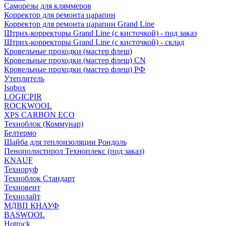
Саморезы для кляммеров
Корректор для ремонта царапин
Корректор для ремонта царапин Grand Line
Штрих-корректоры Grand Line (с кисточкой) - под заказ
Штрих-корректоры Grand Line (с кисточкой) - склад
Кровельные проходки (мастер флеш)
Кровельные проходки (мастер флеш) CN
Кровельные проходки (мастер флеш) РФ
Утеплитель
Isobox
LOGICPIR
ROCKWOOL
XPS CARBON ECO
Техноблок (Коммунар)
Белтермо
Шайба для теплоизоляции Рондоль
Пенополистирол Техноплекс (под заказ)
KNАUF
Технoруф
Техноблок Стандарт
Техновент
Технолайт
МДВП КНАУФ
BASWOOL
Hotrock