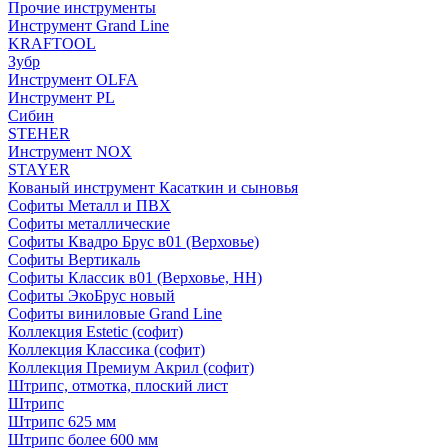
Прочие инструменты
Инструмент Grand Line
KRAFTOOL
Зубр
Инструмент OLFA
Инструмент PL
Сибин
STEHER
Инструмент NOX
STAYER
Кованый инструмент Касаткин и сыновья
Софиты Металл и ПВХ
Софиты металлические
Софиты Квадро Брус в01 (Верховье)
Софиты Вертикаль
Софиты Классик в01 (Верховье, НН)
Софиты ЭкоБрус новый
Софиты виниловые Grand Line
Коллекция Estetic (софит)
Коллекция Классика (софит)
Коллекция Премиум Акрил (софит)
Штрипс, отмотка, плоский лист
Штрипс
Штрипс 625 мм
Штрипс более 600 мм