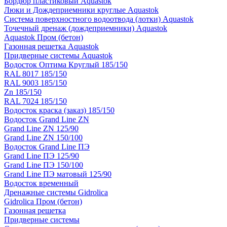
Бордюр пластиковый Aquastok
Люки и Дождеприемники круглые Aquastok
Система поверхностного водоотвода (лотки) Aquastok
Точечный дренаж (дождеприемники) Aquastok
Aquastok Пром (бетон)
Газонная решетка Aquastok
Придверные системы Aquastok
Водосток Оптима Круглый 185/150
RAL 8017 185/150
RAL 9003 185/150
Zn 185/150
RAL 7024 185/150
Водосток краска (заказ) 185/150
Водосток Grand Line ZN
Grand Line ZN 125/90
Grand Line ZN 150/100
Водосток Grand Line ПЭ
Grand Line ПЭ 125/90
Grand Line ПЭ 150/100
Grand Line ПЭ матовый 125/90
Водосток временный
Дренажные системы Gidrolica
Gidrolica Пром (бетон)
Газонная решетка
Придверные системы