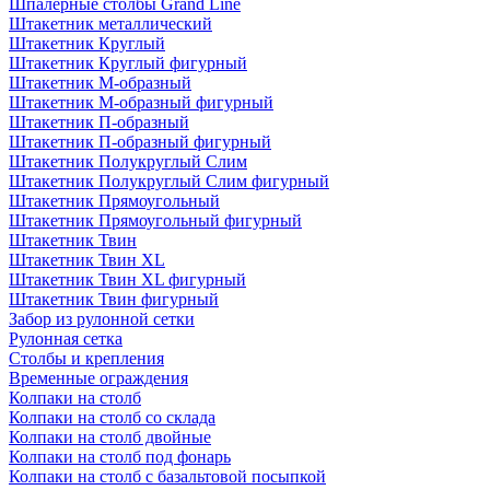
Шпалерные столбы Grand Line
Штакетник металлический
Штакетник Круглый
Штакетник Круглый фигурный
Штакетник М-образный
Штакетник М-образный фигурный
Штакетник П-образный
Штакетник П-образный фигурный
Штакетник Полукруглый Слим
Штакетник Полукруглый Слим фигурный
Штакетник Прямоугольный
Штакетник Прямоугольный фигурный
Штакетник Твин
Штакетник Твин XL
Штакетник Твин XL фигурный
Штакетник Твин фигурный
Забор из рулонной сетки
Рулонная сетка
Столбы и крепления
Временные ограждения
Колпаки на столб
Колпаки на столб со склада
Колпаки на столб двoйные
Колпаки на столб под фонарь
Колпаки на столб с базальтовой посыпкой