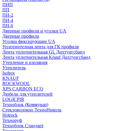
ПНП
ПП
ПН-2
ПН-4
ПН-6
Дверные профили и уголки UA
Дверные профили
Уголки фиксирующие UA
Уплотнителная лента для ГК профиля
Лента уплотнительная GL Дихтунгсбанд
Лента уплотнительная Knauf Дихтунгсбанд
Утепление и изоляция
Утеплитель
Isobox
KNAUF
ROCKWOOL
XPS CARBON ECO
Дюбели для утеплителей
LOGICPIR
Техноблок (Коммунар)
Стекловолокно ТехноНиколь
Hotrock
Технoруф
Техноблок Стандарт
Техновент