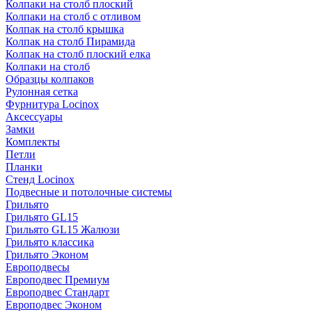
Колпаки на столб плоский
Колпаки на столб с отливом
Колпак на столб крышка
Колпак на столб Пирамида
Колпак на столб плоский елка
Колпаки на столб
Образцы колпаков
Рулонная сетка
Фурнитура Locinox
Аксессуары
Замки
Комплекты
Петли
Планки
Стенд Locinox
Подвесные и потолочные системы
Грильято
Грильято GL15
Грильято GL15 Жалюзи
Грильято классика
Грильято Эконом
Европодвесы
Европодвес Премиум
Европодвес Стандарт
Европодвес Эконом