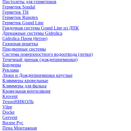
Пистолеты для герметиков
Герметик Soudal
Герметик ТН
Герметик Runotex
Герметик Grand Line
Грядочная система Grand Line из ДПК
Дренажные системы Gidrolica
Gidrolica Пром (бетон)
Газонная решетка
Придверные системы
Система поверхностного водоотвода (лотки)
Точечный дренаж (дождеприемники)
Бордюры
Рекламa
Люки и Дождеприемники круглые
Кляммеры кровельные
Кляммеры для фальца
Кровельная вентиляция
Krovent
ТехноНИКОЛЬ
Vilpe
Docke
Gervent
Вилпе Рус
Пена Монтажнaя