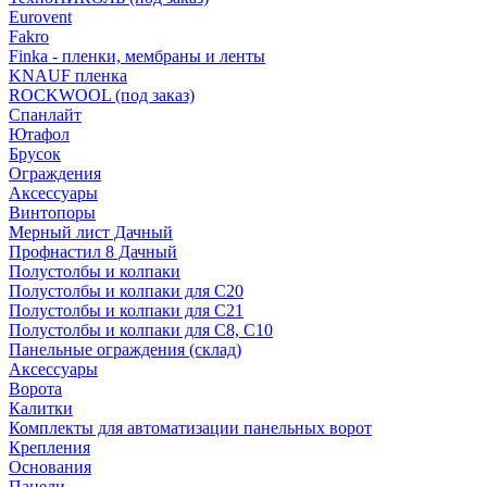
Eurovent
Fakro
Finka - пленки, мембраны и ленты
KNAUF пленка
ROCKWOOL (под заказ)
Спанлайт
Ютафол
Брусок
Ограждения
Аксессуары
Винтопоры
Мерный лист Дачный
Профнастил 8 Дачный
Полустолбы и колпаки
Полустолбы и колпаки для С20
Полустолбы и колпаки для С21
Полустолбы и колпаки для С8, С10
Панельные ограждения (склад)
Аксессуары
Ворота
Калитки
Комплекты для автоматизации панельных ворот
Крепления
Основания
Панели