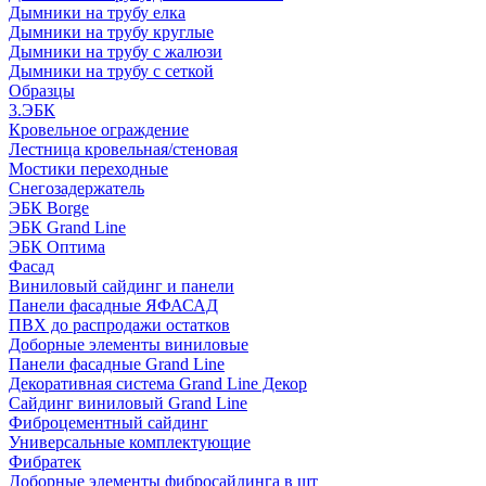
Дымники на трубу елка
Дымники на трубу круглые
Дымники на трубу с жалюзи
Дымники на трубу с сеткой
Образцы
3.ЭБК
Кровельное ограждение
Лестница кровельная/стеновая
Мостики переходные
Снегозадержатель
ЭБК Borge
ЭБК Grand Line
ЭБК Оптима
Фасад
Виниловый сайдинг и панели
Панели фасадные ЯФАСАД
ПВХ до распродажи остатков
Доборные элементы виниловые
Панели фасадные Grand Line
Декоративная система Grand Line Декор
Сайдинг виниловый Grand Line
Фиброцементный сайдинг
Универсальные комплектующие
Фибратек
Доборные элементы фибросайдинга в шт