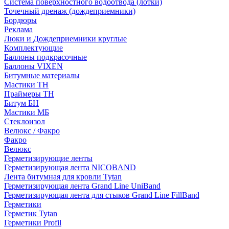
Система поверхностного водоотвода (лотки)
Точечный дренаж (дождеприемники)
Бордюры
Рекламa
Люки и Дождеприемники круглые
Комплектующие
Баллоны подкрасочные
Баллоны VIXEN
Битумные материалы
Мастики ТН
Праймеры ТН
Битум БН
Мастики МБ
Стеклоизол
Велюкс / Факро
Факро
Велюкс
Герметизирующие ленты
Герметизирующая лента NICOBAND
Лента битумная для кровли Tytan
Герметизирующая лента Grand Line UniBand
Герметизирующая лента для стыков Grand Line FillBand
Герметики
Герметик Tytan
Герметики Profil