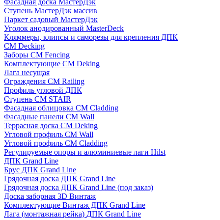
Фасадная доска МастерДэк
Ступень МастерДэк массив
Паркет садовый МастерДэк
Уголок анодированный MasterDeck
Кляммеры, клипсы и саморезы для крепления ДПК
CM Decking
Заборы CM Fencing
Комплектующие CM Deking
Лага несущая
Ограждения CM Railing
Профиль угловой ДПК
Ступень CM STAIR
Фасадная облицовка CM Cladding
Фасадные панели CM Wall
Террасная доска CM Deking
Угловой профиль CM Wall
Угловой профиль CM Cladding
Регулируемые опоры и алюминиевые лаги Hilst
ДПК Grand Line
Брус ДПК Grand Line
Грядочная доска ДПК Grand Line
Грядочная доска ДПК Grand Line (под заказ)
Доска заборная 3D Винтаж
Комплектующие Винтаж ДПК Grand Line
Лага (монтажная рейка) ДПК Grand Line