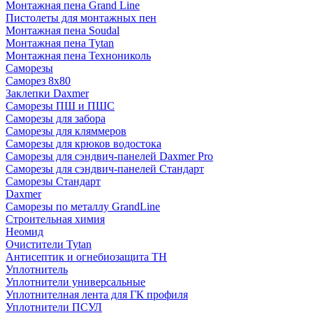
Монтажная пена Grand Linе
Пистолеты для монтажных пен
Монтажная пена Soudal
Монтажная пена Tytan
Монтажная пена Технониколь
Саморезы
Саморез 8х80
Заклепки Daxmer
Саморезы ПШ и ПШС
Саморезы для забора
Саморезы для кляммеров
Саморезы для крюков водостока
Саморезы для сэндвич-панелей Daxmer Pro
Саморезы для сэндвич-панелей Стандарт
Саморезы Стандарт
Daxmer
Саморезы по металлу GrandLine
Строительная химия
Неомид
Очистители Tytan
Антисептик и огнебиозащита ТН
Уплотнитель
Уплотнители универсальные
Уплотнителная лента для ГК профиля
Уплотнители ПСУЛ