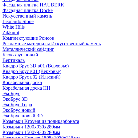
Фасадная плитка HAUBERK
Фасадная плитка Docke
Искусственный камень
Leonardo Stone
White Hills
Zikkurat
Комплектующие Ронсон
Рекламные материалы Искусственный камень
Металлический сайдинг
Блок-хаус новый
Вертикаль
Квадро Брус 3D в01 (Верховье)
Квадро Брус в01 (Верховье)
Квадро Брус в02 (Ильский)
Корабельная доска
Корабельная доска НН
ЭкоБрус
ЭкоБрус 3D
ЭкоБрус Гофр
ЭкоБрус новый
ЭкоБрус новый 3D
Козырьки Krovent из поликарбоната
Козырьки 1200х930х280мм
Козырьки 1500х930х280мм
Козырьки Krovent 1505х1070х315мм