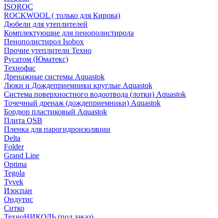
ISOROC
ROCKWOOL ( только для Кирова)
Дюбели для утеплителей
Комплектующие для пенополистирола
Пенополистирол Isobox
Прочие утеплители Техно
Русатом (Юматекс)
Технофас
Дренажные системы Aquastok
Люки и Дождеприемники круглые Aquastok
Система поверхностного водоотвода (лотки) Aquastok
Точечный дренаж (дождеприемники) Aquastok
Бордюр пластиковый Aquastok
Плита OSB
Пленка для парогидроизоляции
Delta
Folder
Grand Line
Optima
Tegola
Tyvek
Изоспан
Ондутис
Ситко
ТехноНИКОЛЬ (под заказ)