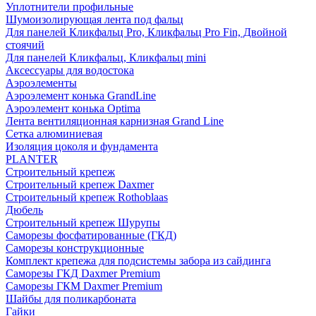
Уплотнители профильные
Шумоизолирующая лента под фальц
Для панелей Кликфальц Pro, Кликфальц Pro Fin, Двойной
стоячий
Для панелей Кликфальц, Кликфальц mini
Аксессуары для водостока
Аэроэлементы
Аэроэлемент конька GrandLine
Аэроэлемент конька Optima
Лента вентиляционная карнизная Grand Line
Сетка алюминиевая
Изоляция цоколя и фундамента
PLANTER
Строительный крепеж
Строительный крепеж Daxmer
Строительный крепеж Rothoblaas
Дюбель
Строительный крепеж Шурупы
Саморeзы фосфатированные (ГКД)
Саморезы конструкционные
Комплект крепежа для подсистемы забора из сайдинга
Саморезы ГКД Daxmer Premium
Саморезы ГКМ Daxmer Premium
Шайбы для поликарбоната
Гайки