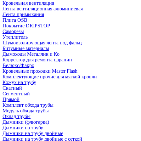
Кровельная вентиляция
Лента вентиляционная алюминиевая
Лента примыкания
Плита OSB
Покрытие DRIPSTOP
Саморезы
Утеплитель
Шумоизолирующая лента под фальц
Битумные материалы
Дымоходы Металлик и Ко
Корректор для ремонта царапин
Велюкс/Факро
Кровельные проходки Master Flash
Комплектующие прочие для мягкой кровли
Кожух на трубу
Скатный
Сегментный
Прямой
Комплект обхода трубы
Модуль обхода трубы
Оклад трубы
Дымники (флюгарка)
Дымники на трубу
Дымники на трубу двoйные
Дымники на трубу двoйные с сеткой