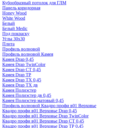
Кубообразный потолок для ГЛМ
Панель коридорная
Honey Wood
White Wood
Белый
Белый Medic
Под покраску
Углы 30х30
Плита
Профиль волновой
Профиль волновой Камея
Камея Drap 0,45
Камея Drap TwinColor
Камея Drap СТ 0,45
Камея Drap ТР
Камея Drap ТХ 0,45
Камея Drap ТХ дв
Камея Полиэстер
Камея Полиэстер дв 0,45
Камея Полиэстер матовый 0,45
Профиль волновой Квадро профи в01 Верховье
Квадро профи в01 Верховье Drap 0,45
Квадро профи в01 Верховье Drap TwinColor
Квадро профи в01 Верховье Drap СТ 0,45
Квадро профи в01 Верховье Drap ТР 0,45