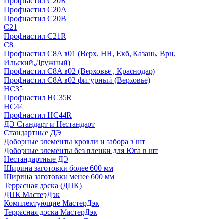
Профнастил С20R
Профнастил С20А
Профнастил С20В
C21
Профнастил С21R
C8
Профнастил С8A в01 (Верх, НН, Екб, Казань, Врн,
Ильский,Дружный)
Профнастил С8A в02 (Верховье , Краснодар)
Профнастил С8A в02 фигурный (Верховье)
HС35
Профнастил HC35R
НС44
Профнастил НС44R
ДЭ Стандарт и Нестандарт
Стандартные ДЭ
Доборные элементы кровли и забора в шт
Доборные элементы без пленки для Юга в шт
Нестандартные ДЭ
Ширина заготовки более 600 мм
Ширина заготовки менее 600 мм
Террасная доска (ДПК)
ДПК МастерДэк
Комплектующие МастерДэк
Террасная доска МастерДэк