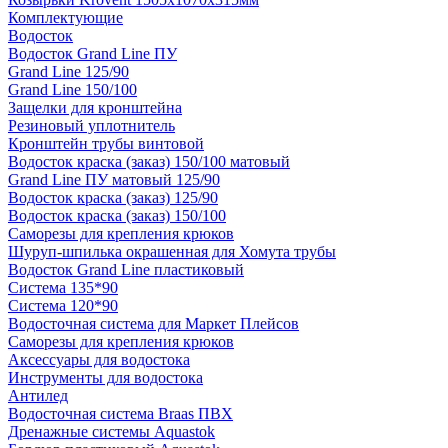
Комплектующие
Водосток
Водосток Grand Line ПУ
Grand Line 125/90
Grand Line 150/100
Защелки для кронштейна
Резиновый уплотнитель
Кронштейн трубы винтовой
Водосток краска (заказ) 150/100 матовый
Grand Line ПУ матовый 125/90
Водосток краска (заказ) 125/90
Водосток краска (заказ) 150/100
Саморезы для крепления крюков
Шуруп-шпилька окрашенная для Хомута трубы
Водосток Grand Line пластиковый
Система 135*90
Система 120*90
Водосточная система для Маркет Плейсов
Саморезы для крепления крюков
Аксессуары для водостока
Инструменты для водостока
Антилед
Водосточная система Braas ПВХ
Дренажные системы Aquastok