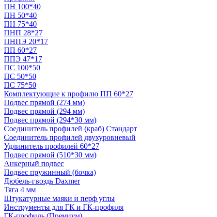
ПН 100*40
ПН 50*40
ПН 75*40
ПНП 28*27
ПНПЭ 20*17
ПП 60*27
ППЭ 47*17
ПС 100*50
ПС 50*50
ПС 75*50
Комплектующие к профилю ПП 60*27
Подвес прямой (274 мм)
Подвес прямой (294 мм)
Подвес прямой (294*30 мм)
Соединитель профилей (краб) Стандарт
Соединитель профилей двухуровневый
Удлинитель профилей 60*27
Подвес прямой (510*30 мм)
Анкерный подвес
Подвес пружинный (бочка)
Дюбель-гвоздь Daxmer
Тяга 4 мм
Штукатурные маяки и перф углы
Инструменты для ГК и ГК-профиля
ГК-профиль (Премиум)