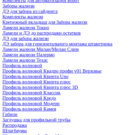
Комплекты для автоматизации ворот
Заборы жалюзи
ДЭ для забора из сайдинга
Комплекты жалюзи
Крепежный вкладыш для Забора жалюзи
Ламели жалюзи Токио
Ламели и ДЭ до распродажи остатков
ДЭ для забора жалюзи
ДЭ забора для горизонтального монтажа штакетника
Ламели жалюзи Милан/Милан Слим
Ламели жалюзи Палермо
Ламели жалюзи Техас
Профиль волновой
Профиль волновой Квадро профи v01 Верховье
Профиль волновой Квинта Uno
Профиль волновой Квинта плюс
Профиль волновой Квинта плюс 3D
Профиль волновой Классик
Профиль волновой Кредо
Профиль волновой Модерн
Профиль волновой Камея
Габион
Заглушка для профильной трубы
Распродажа
Шлагбаумы