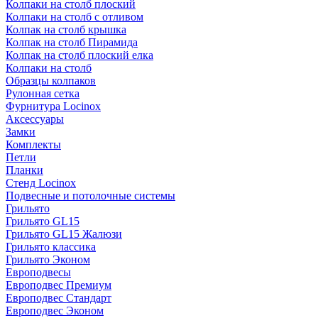
Колпаки на столб плоский
Колпаки на столб с отливом
Колпак на столб крышка
Колпак на столб Пирамида
Колпак на столб плоский елка
Колпаки на столб
Образцы колпаков
Рулонная сетка
Фурнитура Locinox
Аксессуары
Замки
Комплекты
Петли
Планки
Стенд Locinox
Подвесные и потолочные системы
Грильято
Грильято GL15
Грильято GL15 Жалюзи
Грильято классика
Грильято Эконом
Европодвесы
Европодвес Премиум
Европодвес Стандарт
Европодвес Эконом