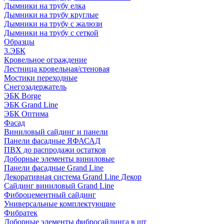
Дымники на трубу елка
Дымники на трубу круглые
Дымники на трубу с жалюзи
Дымники на трубу с сеткой
Образцы
3.ЭБК
Кровельное ограждение
Лестница кровельная/стеновая
Мостики переходные
Снегозадержатель
ЭБК Borge
ЭБК Grand Line
ЭБК Оптима
Фасад
Виниловый сайдинг и панели
Панели фасадные ЯФАСАД
ПВХ до распродажи остатков
Доборные элементы виниловые
Панели фасадные Grand Line
Декоративная система Grand Line Декор
Сайдинг виниловый Grand Line
Фиброцементный сайдинг
Универсальные комплектующие
Фибратек
Доборные элементы фибросайдинга в шт