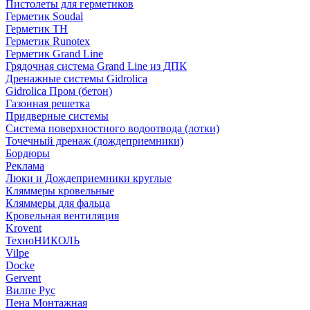
Пистолеты для герметиков
Герметик Soudal
Герметик ТН
Герметик Runotex
Герметик Grand Line
Грядочная система Grand Line из ДПК
Дренажные системы Gidrolica
Gidrolica Пром (бетон)
Газонная решетка
Придверные системы
Система поверхностного водоотвода (лотки)
Точечный дренаж (дождеприемники)
Бордюры
Рекламa
Люки и Дождеприемники круглые
Кляммеры кровельные
Кляммеры для фальца
Кровельная вентиляция
Krovent
ТехноНИКОЛЬ
Vilpe
Docke
Gervent
Вилпе Рус
Пена Монтажнaя