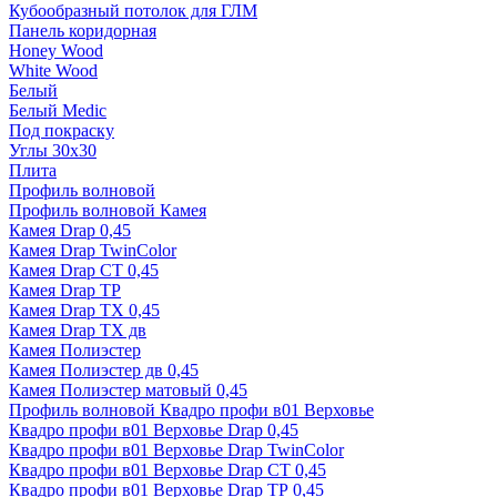
Кубообразный потолок для ГЛМ
Панель коридорная
Honey Wood
White Wood
Белый
Белый Medic
Под покраску
Углы 30х30
Плита
Профиль волновой
Профиль волновой Камея
Камея Drap 0,45
Камея Drap TwinColor
Камея Drap СТ 0,45
Камея Drap ТР
Камея Drap ТХ 0,45
Камея Drap ТХ дв
Камея Полиэстер
Камея Полиэстер дв 0,45
Камея Полиэстер матовый 0,45
Профиль волновой Квадро профи в01 Верховье
Квадро профи в01 Верховье Drap 0,45
Квадро профи в01 Верховье Drap TwinColor
Квадро профи в01 Верховье Drap СТ 0,45
Квадро профи в01 Верховье Drap ТР 0,45