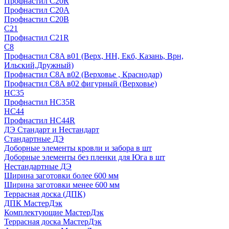
Профнастил С20R
Профнастил С20А
Профнастил С20В
C21
Профнастил С21R
C8
Профнастил С8A в01 (Верх, НН, Екб, Казань, Врн,
Ильский,Дружный)
Профнастил С8A в02 (Верховье , Краснодар)
Профнастил С8A в02 фигурный (Верховье)
HС35
Профнастил HC35R
НС44
Профнастил НС44R
ДЭ Стандарт и Нестандарт
Стандартные ДЭ
Доборные элементы кровли и забора в шт
Доборные элементы без пленки для Юга в шт
Нестандартные ДЭ
Ширина заготовки более 600 мм
Ширина заготовки менее 600 мм
Террасная доска (ДПК)
ДПК МастерДэк
Комплектующие МастерДэк
Террасная доска МастерДэк