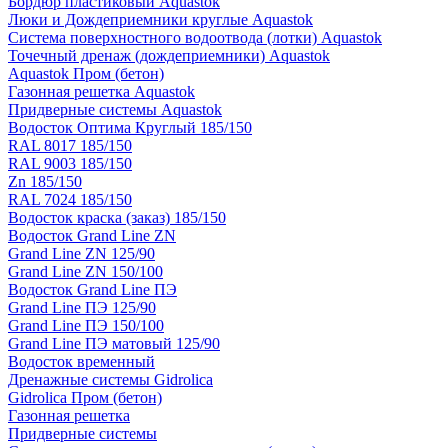
Бордюр пластиковый Aquastok
Люки и Дождеприемники круглые Aquastok
Система поверхностного водоотвода (лотки) Aquastok
Точечный дренаж (дождеприемники) Aquastok
Aquastok Пром (бетон)
Газонная решетка Aquastok
Придверные системы Aquastok
Водосток Оптима Круглый 185/150
RAL 8017 185/150
RAL 9003 185/150
Zn 185/150
RAL 7024 185/150
Водосток краска (заказ) 185/150
Водосток Grand Line ZN
Grand Line ZN 125/90
Grand Line ZN 150/100
Водосток Grand Line ПЭ
Grand Line ПЭ 125/90
Grand Line ПЭ 150/100
Grand Line ПЭ матовый 125/90
Водосток временный
Дренажные системы Gidrolica
Gidrolica Пром (бетон)
Газонная решетка
Придверные системы