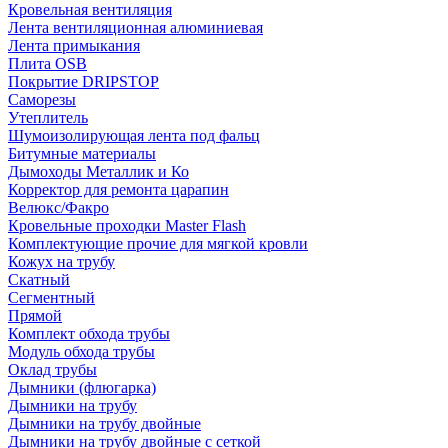
Кровельная вентиляция
Лента вентиляционная алюминиевая
Лента примыкания
Плита OSB
Покрытие DRIPSTOP
Саморезы
Утеплитель
Шумоизолирующая лента под фальц
Битумные материалы
Дымоходы Металлик и Ко
Корректор для ремонта царапин
Велюкс/Факро
Кровельные проходки Master Flash
Комплектующие прочие для мягкой кровли
Кожух на трубу
Скатный
Сегментный
Прямой
Комплект обхода трубы
Модуль обхода трубы
Оклад трубы
Дымники (флюгарка)
Дымники на трубу
Дымники на трубу двoйные
Дымники на трубу двoйные с сеткой