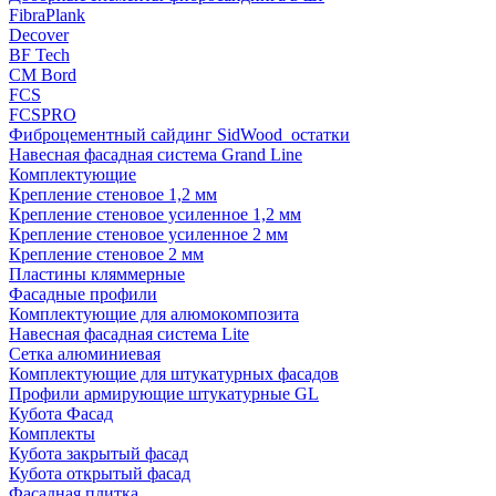
FibraPlank
Decover
BF Tech
CM Bord
FCS
FCSPRO
Фиброцементный сайдинг SidWood_остатки
Навесная фасадная система Grand Line
Комплектующие
Крепление стеновое 1,2 мм
Крепление стеновое усиленное 1,2 мм
Крепление стеновое усиленное 2 мм
Крепление стеновое 2 мм
Пластины кляммерные
Фасадные профили
Комплектующие для алюмокомпозита
Навесная фасадная система Lite
Сетка алюминиевая
Комплектующие для штукатурных фасадов
Профили армирующие штукатурные GL
Кубота Фасад
Комплекты
Кубота закрытый фасад
Кубота открытый фасад
Фасадная плитка