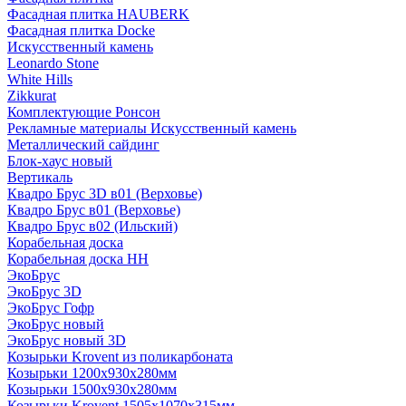
Фасадная плитка HAUBERK
Фасадная плитка Docke
Искусственный камень
Leonardo Stone
White Hills
Zikkurat
Комплектующие Ронсон
Рекламные материалы Искусственный камень
Металлический сайдинг
Блок-хаус новый
Вертикаль
Квадро Брус 3D в01 (Верховье)
Квадро Брус в01 (Верховье)
Квадро Брус в02 (Ильский)
Корабельная доска
Корабельная доска НН
ЭкоБрус
ЭкоБрус 3D
ЭкоБрус Гофр
ЭкоБрус новый
ЭкоБрус новый 3D
Козырьки Krovent из поликарбоната
Козырьки 1200х930х280мм
Козырьки 1500х930х280мм
Козырьки Krovent 1505х1070х315мм