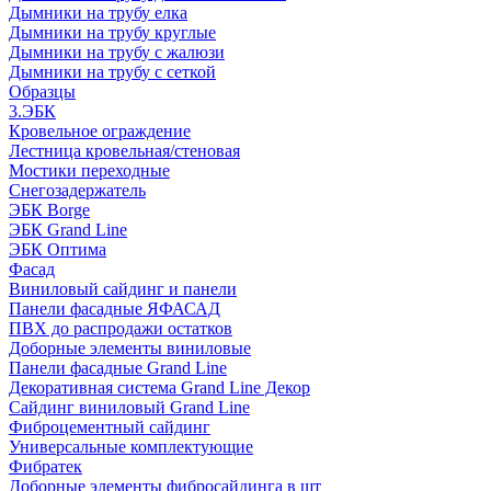
Дымники на трубу елка
Дымники на трубу круглые
Дымники на трубу с жалюзи
Дымники на трубу с сеткой
Образцы
3.ЭБК
Кровельное ограждение
Лестница кровельная/стеновая
Мостики переходные
Снегозадержатель
ЭБК Borge
ЭБК Grand Line
ЭБК Оптима
Фасад
Виниловый сайдинг и панели
Панели фасадные ЯФАСАД
ПВХ до распродажи остатков
Доборные элементы виниловые
Панели фасадные Grand Line
Декоративная система Grand Line Декор
Сайдинг виниловый Grand Line
Фиброцементный сайдинг
Универсальные комплектующие
Фибратек
Доборные элементы фибросайдинга в шт