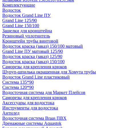
Комплектующие
Водосток
Водосток Grand Line ПУ
Grand Line 125/90
Grand Line 150/100
Защелки для кронштейна
Резиновый уплотнитель
Кронштейн трубы винтовой
Водосток краска (заказ) 150/100 матовый
Grand Line ПУ матовый 125/90
Водосток краска (заказ) 125/90
Водосток краска (заказ) 150/100
Саморезы для крепления крюков
Шуруп-шпилька окрашенная для Хомута трубы
Водосток Grand Line пластиковый
Система 135*90
Система 120*90
Водосточная система для Маркет Плейсов
Саморезы для крепления крюков
Аксессуары для водостока
Инструменты для водостока
Антилед
Водосточная система Braas ПВХ
Дренажные системы Aquastok