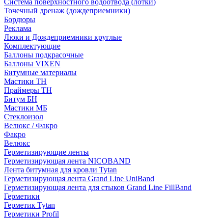
Система поверхностного водоотвода (лотки)
Точечный дренаж (дождеприемники)
Бордюры
Рекламa
Люки и Дождеприемники круглые
Комплектующие
Баллоны подкрасочные
Баллоны VIXEN
Битумные материалы
Мастики ТН
Праймеры ТН
Битум БН
Мастики МБ
Стеклоизол
Велюкс / Факро
Факро
Велюкс
Герметизирующие ленты
Герметизирующая лента NICOBAND
Лента битумная для кровли Tytan
Герметизирующая лента Grand Line UniBand
Герметизирующая лента для стыков Grand Line FillBand
Герметики
Герметик Tytan
Герметики Profil